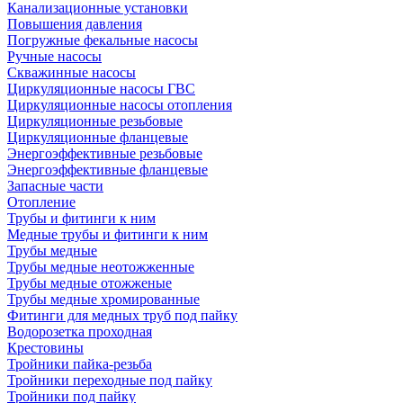
Канализационные установки
Повышения давления
Погружные фекальные насосы
Ручные насосы
Скважинные насосы
Циркуляционные насосы ГВС
Циркуляционные насосы отопления
Циркуляционные резьбовые
Циркуляционные фланцевые
Энергоэффективные резьбовые
Энергоэффективные фланцевые
Запасные части
Отопление
Трубы и фитинги к ним
Медные трубы и фитинги к ним
Трубы медные
Трубы медные неотожженные
Трубы медные отожженые
Трубы медные хромированные
Фитинги для медных труб под пайку
Водорозетка проходная
Крестовины
Тройники пайка-резьба
Тройники переходные под пайку
Тройники под пайку