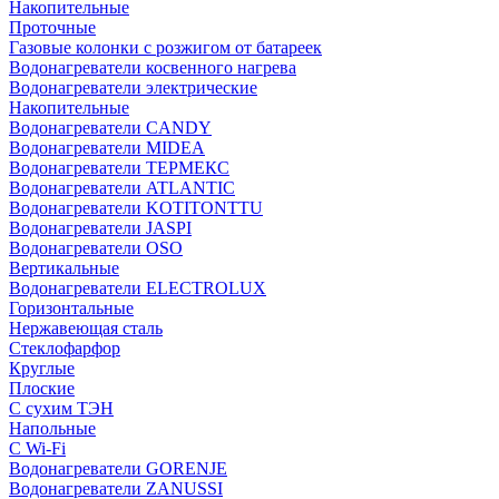
Накопительные
Проточные
Газовые колонки с розжигом от батареек
Водонагреватели косвенного нагрева
Водонагреватели электрические
Накопительные
Водонагреватели CANDY
Водонагреватели MIDEA
Водонагреватели ТЕРМЕКС
Водонагреватели ATLANTIC
Водонагреватели KOTITONTTU
Водонагреватели JASPI
Водонагреватели OSO
Вертикальные
Водонагреватели ELECTROLUX
Горизонтальные
Нержавеющая сталь
Стеклофарфор
Круглые
Плоские
С сухим ТЭН
Напольные
С Wi-Fi
Водонагреватели GORENJE
Водонагреватели ZANUSSI