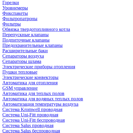
Горелки
Уровнемеры
Фикспакеты
Фильтропатроны
Фильтры
Обвязка твердотопливного котла
Перепускные клапаны
Подпиточные клапаны
Предохранительные клапаны
Расширительные баки
Сепараторы воздуха
Сепараторы шлама
Электрические приборы отопления
Пушки тепловые
Электрические конвекторы
Автоматика для отопления
GSM управление
Автоматика для теплых полов
Автоматика для водяных теплых полов
Автоматизация температуры воздуха
Система Kromwell проводная
Система Uni-Fitt проводная
Система Uni-Fitt беспроводная
Система Salus проводная
Система Salus беспроводная