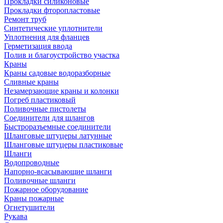
Прокладки силиконовые
Прокладки фторопластовые
Ремонт труб
Синтетические уплотнители
Уплотнения для фланцев
Герметизация ввода
Полив и благоустройство участка
Краны
Краны садовые водоразборные
Сливные краны
Незамерзающие краны и колонки
Погреб пластиковый
Поливочные пистолеты
Соединители для шлангов
Быстроразъемные соединители
Шланговые штуцеры латунные
Шланговые штуцеры пластиковые
Шланги
Водопроводные
Напорно-всасывающие шланги
Поливочные шланги
Пожарное оборудование
Краны пожарные
Огнетушители
Рукава