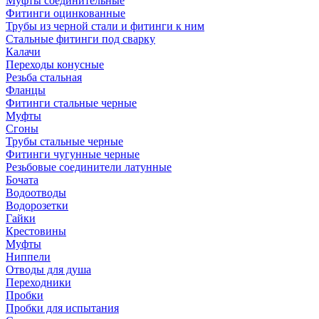
Муфты соединительные
Фитинги оцинкованные
Трубы из черной стали и фитинги к ним
Стальные фитинги под сварку
Калачи
Переходы конусные
Резьба стальная
Фланцы
Фитинги стальные черные
Муфты
Сгоны
Трубы стальные черные
Фитинги чугунные черные
Резьбовые соединители латунные
Бочата
Водоотводы
Водорозетки
Гайки
Крестовины
Муфты
Ниппели
Отводы для душа
Переходники
Пробки
Пробки для испытания