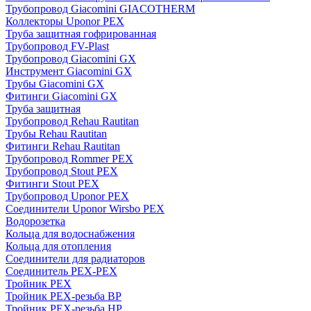
Трубопровод Giacomini GIACOTHERM
Коллекторы Uponor PEX
Труба защитная гофрированная
Трубопровод FV-Plast
Трубопровод Giacomini GX
Инструмент Giacomini GX
Трубы Giacomini GX
Фитинги Giacomini GX
Труба защитная
Трубопровод Rehau Rautitan
Трубы Rehau Rautitan
Фитинги Rehau Rautitan
Трубопровод Rommer PEX
Трубопровод Stout PEX
Фитинги Stout PEX
Трубопровод Uponor PEX
Соединители Uponor Wirsbo PEX
Водорозетка
Кольца для водоснабжения
Кольца для отопления
Соединители для радиаторов
Соединитель PEX-PEX
Тройник PEX
Тройник PEX-резьба ВР
Тройник PEX-резьба НР