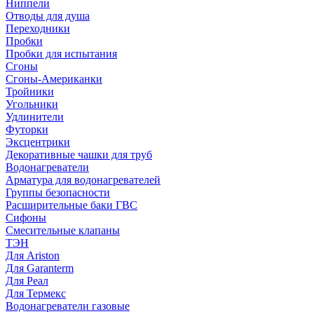
Ниппели
Отводы для душа
Переходники
Пробки
Пробки для испытания
Сгоны
Сгоны-Американки
Тройники
Угольники
Удлинители
Футорки
Эксцентрики
Декоративные чашки для труб
Водонагреватели
Арматура для водонагревателей
Группы безопасности
Расширительные баки ГВС
Сифоны
Смесительные клапаны
ТЭН
Для Ariston
Для Garanterm
Для Реал
Для Термекс
Водонагреватели газовые