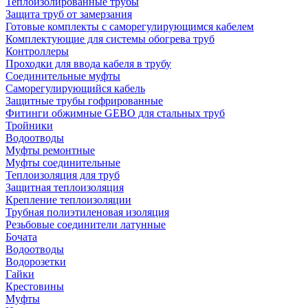
Теплоизолированные трубы
Защита труб от замерзания
Готовые комплекты с саморегулирующимся кабелем
Комплектующие для системы обогрева труб
Контроллеры
Проходки для ввода кабеля в трубу
Соединительные муфты
Саморегулирующийся кабель
Защитные трубы гофрированные
Фитинги обжимные GEBO для стальных труб
Тройники
Водоотводы
Муфты ремонтные
Муфты соединительные
Теплоизоляция для труб
Защитная теплоизоляция
Крепление теплоизоляции
Трубная полиэтиленовая изоляция
Резьбовые соединители латунные
Бочата
Водоотводы
Водорозетки
Гайки
Крестовины
Муфты