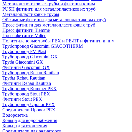
Металлопластиковые трубы и фитинги к ним
PUSH фитинги для металлопластиковых труб
Металлопластиковые трубы
Обжимные фитинги для металлопластиковых труб
Пресс фитинги для металлопластиковых труб
Пресс-фитинги Tiemme
Пресс-фитинги Valtec
Полиэтиленовые трубы PEX и PE-RT и фитинги к ним
Трубопровод Giacomini GIACOTHERM
Трубопровод FV-Plast
Трубопровод Giacomini GX
Труба Giacomini GX
Фитинги Giacomini GX
Трубопровод Rehau Rautitan
Трубы Rehau Rautitan
Фитинги Rehau Rautitan
Трубопровод Rommer PEX
Трубопровод Stout PEX
Фитинги Stout PEX
Трубопровод Uponor PEX
Соединители Uponor PEX
Водорозетка
Кольца для водоснабжения
Кольца для отопления
Соединители для радиаторов