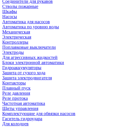
Соединители для рукавов
Стволы пожарные
Шкафы
Насосы
Автоматика для насосов
Автоматика по уровню воды
Механическая
Электрическая
Контроллеры
Поплавковые выключатели
Электроды
Для агрессивных жидкостей
Блоки электронной автоматики
Гидроаккумуляторы
Защита от сухого хода
Защита электродвигателя
Контакторы
Плавный пуск
Реле давления
Реле протока
Частотная автоматика
Щиты управления
Комплектующие для обвязки насосов
Гаситель гидроудара
Для колодцев