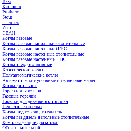
Baxi
Kotitonttu
Protherm
Stout
Thermex
Zota
ЭВАН
Котлы газовые
Котлы газовые напольные отопительные
Котлы газовые напольные+ГВС
Котлы газовые настенные отопительные
Котлы газовые настенные+ГВС
Котлы твердотопливные
Классические котлы
Полуавтоматические котлы
Автоматические угольные и пеллетные котлы
Котлы дизельные
Горелки для котлов
Газовые горелки
Горелки для дизельного топлива
Пеллетные горелки
Котлы под горелку газ/дизель
Котлы газ\дизель напольные отопительные
Комплектующие для котлов
Обвязка котельной