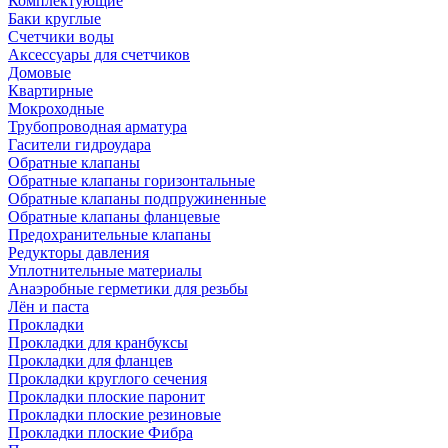
Комплектующие
Баки круглые
Счетчики воды
Аксессуары для счетчиков
Домовые
Квартирные
Мокроходные
Трубопроводная арматура
Гасители гидроудара
Обратные клапаны
Обратные клапаны горизонтальные
Обратные клапаны подпружиненные
Обратные клапаны фланцевые
Предохранительные клапаны
Редукторы давления
Уплотнительные материалы
Анаэробные герметики для резьбы
Лён и паста
Прокладки
Прокладки для кранбуксы
Прокладки для фланцев
Прокладки круглого сечения
Прокладки плоские паронит
Прокладки плоские резиновые
Прокладки плоские Фибра