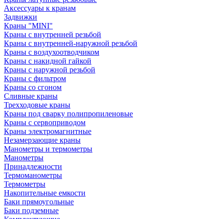
Аксессуары к кранам
Задвижки
Краны "MINI"
Краны с внутренней резьбой
Краны с внутренней-наружной резьбой
Краны с воздухоотводчиком
Краны с накидной гайкой
Краны с наружной резьбой
Краны с фильтром
Краны со сгоном
Сливные краны
Трехходовые краны
Краны под сварку полипропиленовые
Краны с сервоприводом
Краны электромагнитные
Незамерзающие краны
Манометры и термометры
Манометры
Принадлежности
Термоманометры
Термометры
Накопительные емкости
Баки прямоугольные
Баки подземные