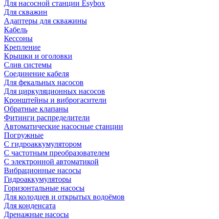
Для насосной станции Esybox
Для скважин
Адаптеры для скважины
Кабель
Кессоны
Крепление
Крышки и оголовки
Слив системы
Соединение кабеля
Для фекальных насосов
Для циркуляционных насосов
Кронштейны и виброгасители
Обратные клапаны
Фитинги распределители
Автоматические насосные станции
Погружные
С гидроаккумулятором
С частотным преобразователем
С электронной автоматикой
Вибрационные насосы
Гидроаккумуляторы
Горизонтальные насосы
Для колодцев и открытых водоёмов
Для конденсата
Дренажные насосы