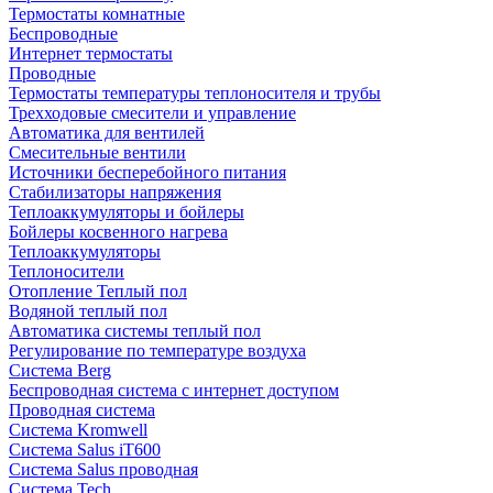
Термостаты комнатные
Беспроводные
Интернет термостаты
Проводные
Термостаты температуры теплоносителя и трубы
Трехходовые смесители и управление
Автоматика для вентилей
Смесительные вентили
Источники бесперебойного питания
Стабилизаторы напряжения
Теплоаккумуляторы и бойлеры
Бойлеры косвенного нагрева
Теплоаккумуляторы
Теплоносители
Отопление Теплый пол
Водяной теплый пол
Автоматика системы теплый пол
Регулирование по температуре воздуха
Система Berg
Беспроводная система с интернет доступом
Проводная система
Система Kromwell
Система Salus iT600
Система Salus проводная
Система Tech