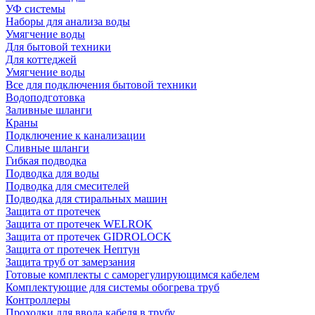
УФ системы
Наборы для анализа воды
Умягчение воды
Для бытовой техники
Для коттеджей
Умягчение воды
Все для подключения бытовой техники
Водоподготовка
Заливные шланги
Краны
Подключение к канализации
Сливные шланги
Гибкая подводка
Подводка для воды
Подводка для смесителей
Подводка для стиральных машин
Защита от протечек
Защита от протечек WELROK
Защита от протечек GIDROLOCK
Защита от протечек Нептун
Защита труб от замерзания
Готовые комплекты с саморегулирующимся кабелем
Комплектующие для системы обогрева труб
Контроллеры
Проходки для ввода кабеля в трубу