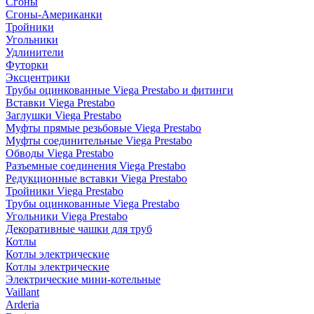
Сгоны
Сгоны-Американки
Тройники
Угольники
Удлинители
Футорки
Эксцентрики
Трубы оцинкованные Viega Prestabo и фитинги
Вставки Viega Prestabo
Заглушки Viega Prestabo
Муфты прямые резьбовые Viega Prestabo
Муфты соединительные Viega Prestabo
Обводы Viega Prestabo
Разъемные соединения Viega Prestabo
Редукционные вставки Viega Prestabo
Тройники Viega Prestabo
Трубы оцинкованные Viega Prestabo
Угольники Viega Prestabo
Декоративные чашки для труб
Котлы
Котлы электрические
Котлы электрические
Электрические мини-котельные
Vaillant
Arderia