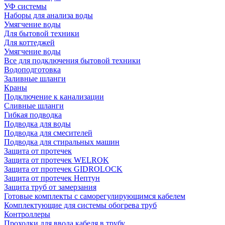
УФ системы
Наборы для анализа воды
Умягчение воды
Для бытовой техники
Для коттеджей
Умягчение воды
Все для подключения бытовой техники
Водоподготовка
Заливные шланги
Краны
Подключение к канализации
Сливные шланги
Гибкая подводка
Подводка для воды
Подводка для смесителей
Подводка для стиральных машин
Защита от протечек
Защита от протечек WELROK
Защита от протечек GIDROLOCK
Защита от протечек Нептун
Защита труб от замерзания
Готовые комплекты с саморегулирующимся кабелем
Комплектующие для системы обогрева труб
Контроллеры
Проходки для ввода кабеля в трубу