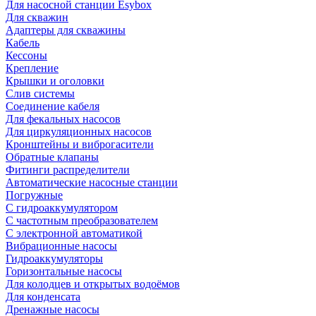
Для насосной станции Esybox
Для скважин
Адаптеры для скважины
Кабель
Кессоны
Крепление
Крышки и оголовки
Слив системы
Соединение кабеля
Для фекальных насосов
Для циркуляционных насосов
Кронштейны и виброгасители
Обратные клапаны
Фитинги распределители
Автоматические насосные станции
Погружные
С гидроаккумулятором
С частотным преобразователем
С электронной автоматикой
Вибрационные насосы
Гидроаккумуляторы
Горизонтальные насосы
Для колодцев и открытых водоёмов
Для конденсата
Дренажные насосы