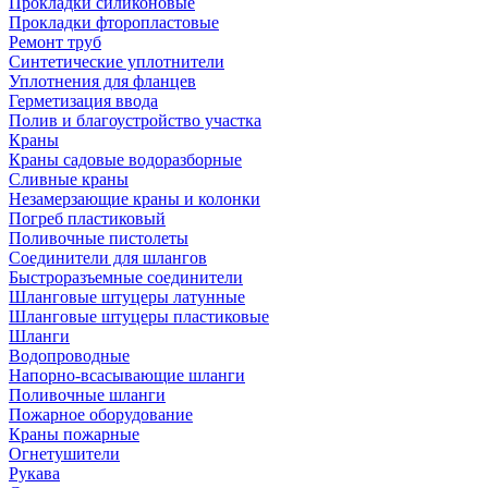
Прокладки силиконовые
Прокладки фторопластовые
Ремонт труб
Синтетические уплотнители
Уплотнения для фланцев
Герметизация ввода
Полив и благоустройство участка
Краны
Краны садовые водоразборные
Сливные краны
Незамерзающие краны и колонки
Погреб пластиковый
Поливочные пистолеты
Соединители для шлангов
Быстроразъемные соединители
Шланговые штуцеры латунные
Шланговые штуцеры пластиковые
Шланги
Водопроводные
Напорно-всасывающие шланги
Поливочные шланги
Пожарное оборудование
Краны пожарные
Огнетушители
Рукава