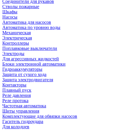
Соединители для рукавов
Стволы пожарные
Шкафы
Насосы
Автоматика для насосов
Автоматика по уровню воды
Механическая
Электрическая
Контроллеры
Поплавковые выключатели
Электроды
Для агрессивных жидкостей
Блоки электронной автоматики
Гидроаккумуляторы
Защита от сухого хода
Защита электродвигателя
Контакторы
Плавный пуск
Реле давления
Реле протока
Частотная автоматика
Щиты управления
Комплектующие для обвязки насосов
Гаситель гидроудара
Для колодцев