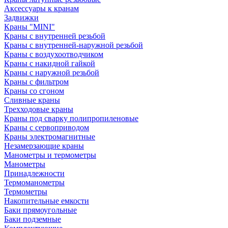
Аксессуары к кранам
Задвижки
Краны "MINI"
Краны с внутренней резьбой
Краны с внутренней-наружной резьбой
Краны с воздухоотводчиком
Краны с накидной гайкой
Краны с наружной резьбой
Краны с фильтром
Краны со сгоном
Сливные краны
Трехходовые краны
Краны под сварку полипропиленовые
Краны с сервоприводом
Краны электромагнитные
Незамерзающие краны
Манометры и термометры
Манометры
Принадлежности
Термоманометры
Термометры
Накопительные емкости
Баки прямоугольные
Баки подземные