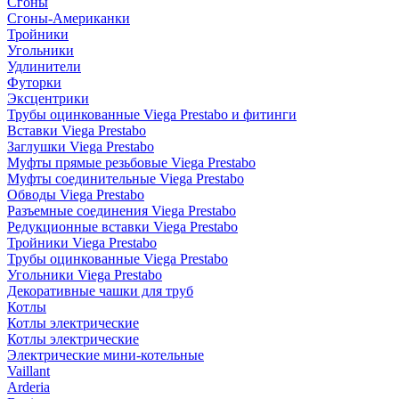
Сгоны
Сгоны-Американки
Тройники
Угольники
Удлинители
Футорки
Эксцентрики
Трубы оцинкованные Viega Prestabo и фитинги
Вставки Viega Prestabo
Заглушки Viega Prestabo
Муфты прямые резьбовые Viega Prestabo
Муфты соединительные Viega Prestabo
Обводы Viega Prestabo
Разъемные соединения Viega Prestabo
Редукционные вставки Viega Prestabo
Тройники Viega Prestabo
Трубы оцинкованные Viega Prestabo
Угольники Viega Prestabo
Декоративные чашки для труб
Котлы
Котлы электрические
Котлы электрические
Электрические мини-котельные
Vaillant
Arderia