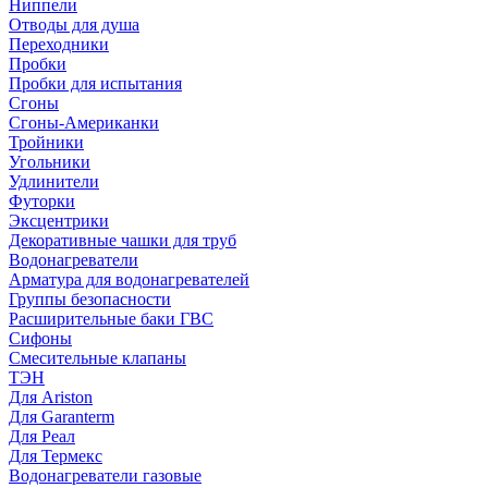
Ниппели
Отводы для душа
Переходники
Пробки
Пробки для испытания
Сгоны
Сгоны-Американки
Тройники
Угольники
Удлинители
Футорки
Эксцентрики
Декоративные чашки для труб
Водонагреватели
Арматура для водонагревателей
Группы безопасности
Расширительные баки ГВС
Сифоны
Смесительные клапаны
ТЭН
Для Ariston
Для Garanterm
Для Реал
Для Термекс
Водонагреватели газовые