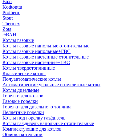
Baxi
Kotitonttu
Protherm
Stout
Thermex
Zota
ЭВАН
Котлы газовые
Котлы газовые напольные отопительные
Котлы газовые напольные+ГВС
Котлы газовые настенные отопительные
Котлы газовые настенные+ГВС
Котлы твердотопливные
Классические котлы
Полуавтоматические котлы
Автоматические угольные и пеллетные котлы
Котлы дизельные
Горелки для котлов
Газовые горелки
Горелки для дизельного топлива
Пеллетные горелки
Котлы под горелку газ/дизель
Котлы газ\дизель напольные отопительные
Комплектующие для котлов
Обвязка котельной