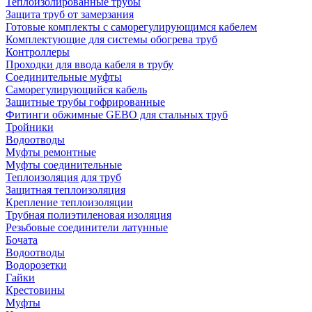
Теплоизолированные трубы
Защита труб от замерзания
Готовые комплекты с саморегулирующимся кабелем
Комплектующие для системы обогрева труб
Контроллеры
Проходки для ввода кабеля в трубу
Соединительные муфты
Саморегулирующийся кабель
Защитные трубы гофрированные
Фитинги обжимные GEBO для стальных труб
Тройники
Водоотводы
Муфты ремонтные
Муфты соединительные
Теплоизоляция для труб
Защитная теплоизоляция
Крепление теплоизоляции
Трубная полиэтиленовая изоляция
Резьбовые соединители латунные
Бочата
Водоотводы
Водорозетки
Гайки
Крестовины
Муфты