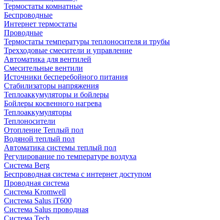
Термостаты комнатные
Беспроводные
Интернет термостаты
Проводные
Термостаты температуры теплоносителя и трубы
Трехходовые смесители и управление
Автоматика для вентилей
Смесительные вентили
Источники бесперебойного питания
Стабилизаторы напряжения
Теплоаккумуляторы и бойлеры
Бойлеры косвенного нагрева
Теплоаккумуляторы
Теплоносители
Отопление Теплый пол
Водяной теплый пол
Автоматика системы теплый пол
Регулирование по температуре воздуха
Система Berg
Беспроводная система с интернет доступом
Проводная система
Система Kromwell
Система Salus iT600
Система Salus проводная
Система Tech