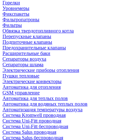
Горелки
Уровнемеры
Фикспакеты
Фильтропатроны
Фильтры
Обвязка твердотопливного котла
Перепускные клапаны
Подпиточные клапаны
Предохранительные клапаны
Расширительные баки
Сепараторы воздуха
Сепараторы шлама
Электрические приборы отопления
Пушки тепловые
Электрические конвекторы
Автоматика для отопления
GSM управление
Автоматика для теплых полов
Автоматика для водяных теплых полов
Автоматизация температуры воздуха
Система Kromwell проводная
Система Uni-Fitt проводная
Система Uni-Fitt беспроводная
Система Salus проводная
Система Salus беспроводная