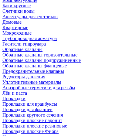
Комплектующие
Баки круглые
Счетчики воды
Аксессуары для счетчиков
Домовые
Квартирные
Мокроходные
Трубопроводная арматура
Гасители гидроудара
Обратные клапаны
Обратные клапаны горизонтальные
Обратные клапаны подпружиненные
Обратные клапаны фланцевые
Предохранительные клапаны
Редукторы давления
Уплотнительные материалы
Анаэробные герметики для резьбы
Лён и паста
Прокладки
Прокладки для кранбуксы
Прокладки для фланцев
Прокладки круглого сечения
Прокладки плоские паронит
Прокладки плоские резиновые
Прокладки плоские Фибра