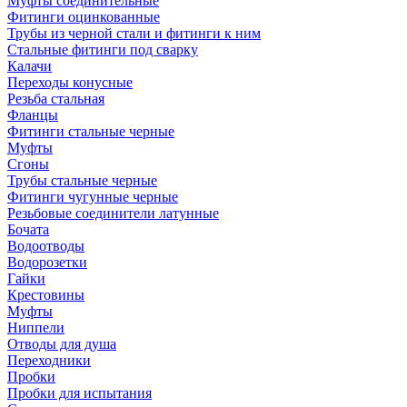
Муфты соединительные
Фитинги оцинкованные
Трубы из черной стали и фитинги к ним
Стальные фитинги под сварку
Калачи
Переходы конусные
Резьба стальная
Фланцы
Фитинги стальные черные
Муфты
Сгоны
Трубы стальные черные
Фитинги чугунные черные
Резьбовые соединители латунные
Бочата
Водоотводы
Водорозетки
Гайки
Крестовины
Муфты
Ниппели
Отводы для душа
Переходники
Пробки
Пробки для испытания