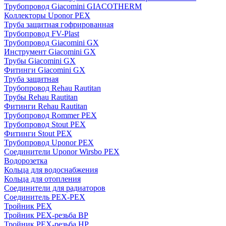
Трубопровод Giacomini GIACOTHERM
Коллекторы Uponor PEX
Труба защитная гофрированная
Трубопровод FV-Plast
Трубопровод Giacomini GX
Инструмент Giacomini GX
Трубы Giacomini GX
Фитинги Giacomini GX
Труба защитная
Трубопровод Rehau Rautitan
Трубы Rehau Rautitan
Фитинги Rehau Rautitan
Трубопровод Rommer PEX
Трубопровод Stout PEX
Фитинги Stout PEX
Трубопровод Uponor PEX
Соединители Uponor Wirsbo PEX
Водорозетка
Кольца для водоснабжения
Кольца для отопления
Соединители для радиаторов
Соединитель PEX-PEX
Тройник PEX
Тройник PEX-резьба ВР
Тройник PEX-резьба НР