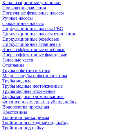
Канализационные установки
Повышения давления
Погружные фекальные насосы
Ручные насосы
Скважинные насосы
Циркуляционные насосы ГВС
Циркуляционные насосы отопления
Циркуляционные резьбовые
Циркуляционные фланцевые
Энергоэффективные резьбовые
Энергоэффективные фланцевые
Запасные части
Отопление
Трубы и фитинги к ним
Медные трубы и фитинги к ним
Трубы медные
Трубы медные неотожженные
Трубы медные отожженые
Трубы медные хромированные
Фитинги для медных труб под пайку
Водорозетка проходная
Крестовины
Тройники пайка-резьба
Тройники переходные под пайку
Тройники под пайку