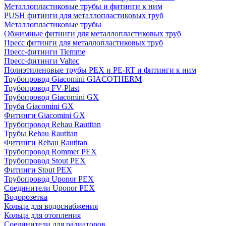
Металлопластиковые трубы и фитинги к ним
PUSH фитинги для металлопластиковых труб
Металлопластиковые трубы
Обжимные фитинги для металлопластиковых труб
Пресс фитинги для металлопластиковых труб
Пресс-фитинги Tiemme
Пресс-фитинги Valtec
Полиэтиленовые трубы PEX и PE-RT и фитинги к ним
Трубопровод Giacomini GIACOTHERM
Трубопровод FV-Plast
Трубопровод Giacomini GX
Труба Giacomini GX
Фитинги Giacomini GX
Трубопровод Rehau Rautitan
Трубы Rehau Rautitan
Фитинги Rehau Rautitan
Трубопровод Rommer PEX
Трубопровод Stout PEX
Фитинги Stout PEX
Трубопровод Uponor PEX
Соединители Uponor PEX
Водорозетка
Кольца для водоснабжения
Кольца для отопления
Соединители для радиаторов