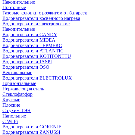
Накопительные
Проточные
Газовые колонки с розжигом от батареек
Водонагреватели косвенного нагрева
Водонагреватели электрические
Накопительные
Водонагреватели CANDY
Водонагреватели MIDEA
Водонагреватели ТЕРМЕКС
Водонагреватели ATLANTIC
Водонагреватели KOTITONTTU
Водонагреватели JASPI
Водонагреватели OSO
Вертикальные
Водонагреватели ELECTROLUX
Горизонтальные
Нержавеющая сталь
Стеклофарфор
Круглые
Плоские
С сухим ТЭН
Напольные
С Wi-Fi
Водонагреватели GORENJE
Водонагреватели ZANUSSI