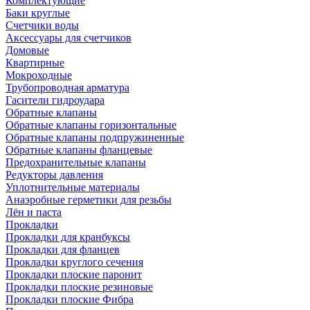
Комплектующие
Баки круглые
Счетчики воды
Аксессуары для счетчиков
Домовые
Квартирные
Мокроходные
Трубопроводная арматура
Гасители гидроудара
Обратные клапаны
Обратные клапаны горизонтальные
Обратные клапаны подпружиненные
Обратные клапаны фланцевые
Предохранительные клапаны
Редукторы давления
Уплотнительные материалы
Анаэробные герметики для резьбы
Лён и паста
Прокладки
Прокладки для кранбуксы
Прокладки для фланцев
Прокладки круглого сечения
Прокладки плоские паронит
Прокладки плоские резиновые
Прокладки плоские Фибра