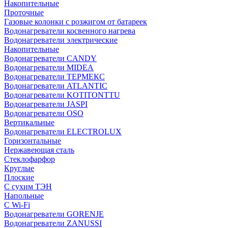
Накопительные
Проточные
Газовые колонки с розжигом от батареек
Водонагреватели косвенного нагрева
Водонагреватели электрические
Накопительные
Водонагреватели CANDY
Водонагреватели MIDEA
Водонагреватели ТЕРМЕКС
Водонагреватели ATLANTIC
Водонагреватели KOTITONTTU
Водонагреватели JASPI
Водонагреватели OSO
Вертикальные
Водонагреватели ELECTROLUX
Горизонтальные
Нержавеющая сталь
Стеклофарфор
Круглые
Плоские
С сухим ТЭН
Напольные
С Wi-Fi
Водонагреватели GORENJE
Водонагреватели ZANUSSI