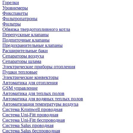
Горелки
Уровнемеры
Фикспакеты
Фильтропатроны
Фильтры
Обвязка твердотопливного котла
Перепускные клапаны
Подпиточные клапаны
Предохранительные клапаны
Расширительные баки
Сепараторы воздуха
Сепараторы шлама
Электрические приборы отопления
Пушки тепловые
Электрические конвекторы
Автоматика для отопления
GSM управление
Автоматика для теплых полов
Автоматика для водяных теплых полов
Автоматизация температуры воздуха
Система Kromwell проводная
Система Uni-Fitt проводная
Система Uni-Fitt беспроводная
Система Salus проводная
Система Salus беспроводная