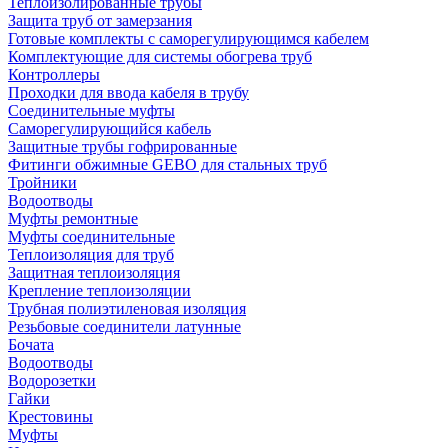
Теплоизолированные трубы
Защита труб от замерзания
Готовые комплекты с саморегулирующимся кабелем
Комплектующие для системы обогрева труб
Контроллеры
Проходки для ввода кабеля в трубу
Соединительные муфты
Саморегулирующийся кабель
Защитные трубы гофрированные
Фитинги обжимные GEBO для стальных труб
Тройники
Водоотводы
Муфты ремонтные
Муфты соединительные
Теплоизоляция для труб
Защитная теплоизоляция
Крепление теплоизоляции
Трубная полиэтиленовая изоляция
Резьбовые соединители латунные
Бочата
Водоотводы
Водорозетки
Гайки
Крестовины
Муфты