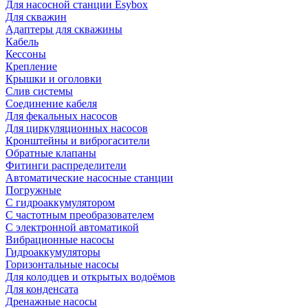
Для насосной станции Esybox
Для скважин
Адаптеры для скважины
Кабель
Кессоны
Крепление
Крышки и оголовки
Слив системы
Соединение кабеля
Для фекальных насосов
Для циркуляционных насосов
Кронштейны и виброгасители
Обратные клапаны
Фитинги распределители
Автоматические насосные станции
Погружные
С гидроаккумулятором
С частотным преобразователем
С электронной автоматикой
Вибрационные насосы
Гидроаккумуляторы
Горизонтальные насосы
Для колодцев и открытых водоёмов
Для конденсата
Дренажные насосы