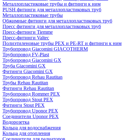
Металлопластиковые трубы и фитинги к ним
PUSH фитинги для металлопластиковых труб
Металлопластиковые трубы
Обжимные фитинги для металлопластиковых труб
Пресс фитинги для металлопластиковых труб
Пресс-фитинги Tiemme
Пресс-фитинги Valtec
Полиэтиленовые трубы PEX и PE-RT и фитинги к ним
Трубопровод Giacomini GIACOTHERM
Трубопровод FV-Plast
Трубопровод Giacomini GX
Труба Giacomini GX
Фитинги Giacomini GX
Трубопровод Rehau Rautitan
Трубы Rehau Rautitan
Фитинги Rehau Rautitan
Трубопровод Rommer PEX
Трубопровод Stout PEX
Фитинги Stout PEX
Трубопровод Uponor PEX
Соединители Uponor PEX
Водорозетка
Кольца для водоснабжения
Кольца для отопления
Соединители для радиаторов