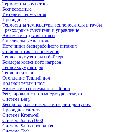
Термостаты комнатные
Беспроводные
Интернет термостаты
Проводные
Термостаты температуры теплоносителя и трубы
Трехходовые смесители и управление
Автоматика для вентилей
Смесительные вентили
Источники бесперебойного питания
Стабилизаторы напряжения
Теплоаккумуляторы и бойлеры
Бойлеры косвенного нагрева
Теплоаккумуляторы
Теплоносители
Отопление Теплый пол
Водяной теплый пол
Автоматика системы теплый пол
Регулирование по температуре воздуха
Система Berg
Беспроводная система с интернет доступом
Проводная система
Система Kromwell
Система Salus iT600
Система Salus проводная
Система Tech