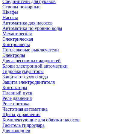
Соединители для рукавов
Стволы пожарные
Шкафы
Насосы
Автоматика для насосов
Автоматика по уровню воды
Механическая
Электрическая
Контроллеры
Поплавковые выключатели
Электроды
Для агрессивных жидкостей
Блоки электронной автоматики
Гидроаккумуляторы
Защита от сухого хода
Защита электродвигателя
Контакторы
Плавный пуск
Реле давления
Реле протока
Частотная автоматика
Щиты управления
Комплектующие для обвязки насосов
Гаситель гидроудара
Для колодцев