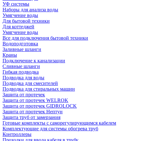
УФ системы
Наборы для анализа воды
Умягчение воды
Для бытовой техники
Для коттеджей
Умягчение воды
Все для подключения бытовой техники
Водоподготовка
Заливные шланги
Краны
Подключение к канализации
Сливные шланги
Гибкая подводка
Подводка для воды
Подводка для смесителей
Подводка для стиральных машин
Защита от протечек
Защита от протечек WELROK
Защита от протечек GIDROLOCK
Защита от протечек Нептун
Защита труб от замерзания
Готовые комплекты с саморегулирующимся кабелем
Комплектующие для системы обогрева труб
Контроллеры
Проходки для ввода кабеля в трубу