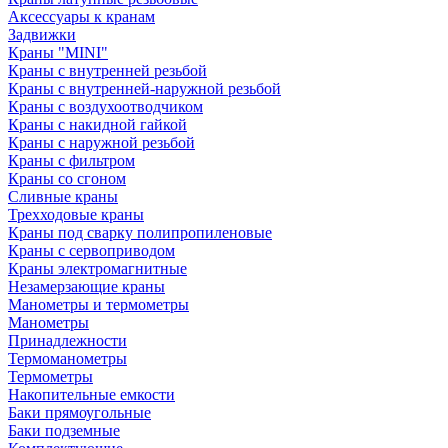
Аксессуары к кранам
Задвижки
Краны "MINI"
Краны с внутренней резьбой
Краны с внутренней-наружной резьбой
Краны с воздухоотводчиком
Краны с накидной гайкой
Краны с наружной резьбой
Краны с фильтром
Краны со сгоном
Сливные краны
Трехходовые краны
Краны под сварку полипропиленовые
Краны с сервоприводом
Краны электромагнитные
Незамерзающие краны
Манометры и термометры
Манометры
Принадлежности
Термоманометры
Термометры
Накопительные емкости
Баки прямоугольные
Баки подземные