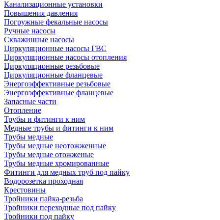
Канализационные установки
Повышения давления
Погружные фекальные насосы
Ручные насосы
Скважинные насосы
Циркуляционные насосы ГВС
Циркуляционные насосы отопления
Циркуляционные резьбовые
Циркуляционные фланцевые
Энергоэффективные резьбовые
Энергоэффективные фланцевые
Запасные части
Отопление
Трубы и фитинги к ним
Медные трубы и фитинги к ним
Трубы медные
Трубы медные неотожженные
Трубы медные отожженые
Трубы медные хромированные
Фитинги для медных труб под пайку
Водорозетка проходная
Крестовины
Тройники пайка-резьба
Тройники переходные под пайку
Тройники под пайку