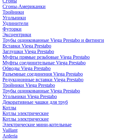
Сгоны
Сгоны-Американки
Тройники
Угольники
Удлинители
Футорки
Эксцентрики
Трубы оцинкованные Viega Prestabo и фитинги
Вставки Viega Prestabo
Заглушки Viega Prestabo
Муфты прямые резьбовые Viega Prestabo
Муфты соединительные Viega Prestabo
Обводы Viega Prestabo
Разъемные соединения Viega Prestabo
Редукционные вставки Viega Prestabo
Тройники Viega Prestabo
Трубы оцинкованные Viega Prestabo
Угольники Viega Prestabo
Декоративные чашки для труб
Котлы
Котлы электрические
Котлы электрические
Электрические мини-котельные
Vaillant
Arderia