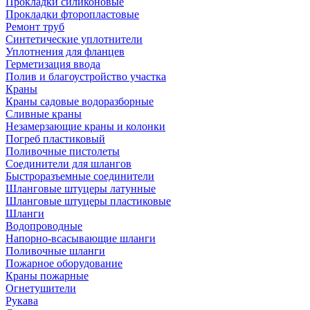
Прокладки силиконовые
Прокладки фторопластовые
Ремонт труб
Синтетические уплотнители
Уплотнения для фланцев
Герметизация ввода
Полив и благоустройство участка
Краны
Краны садовые водоразборные
Сливные краны
Незамерзающие краны и колонки
Погреб пластиковый
Поливочные пистолеты
Соединители для шлангов
Быстроразъемные соединители
Шланговые штуцеры латунные
Шланговые штуцеры пластиковые
Шланги
Водопроводные
Напорно-всасывающие шланги
Поливочные шланги
Пожарное оборудование
Краны пожарные
Огнетушители
Рукава