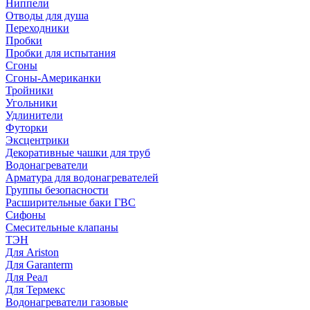
Ниппели
Отводы для душа
Переходники
Пробки
Пробки для испытания
Сгоны
Сгоны-Американки
Тройники
Угольники
Удлинители
Футорки
Эксцентрики
Декоративные чашки для труб
Водонагреватели
Арматура для водонагревателей
Группы безопасности
Расширительные баки ГВС
Сифоны
Смесительные клапаны
ТЭН
Для Ariston
Для Garanterm
Для Реал
Для Термекс
Водонагреватели газовые