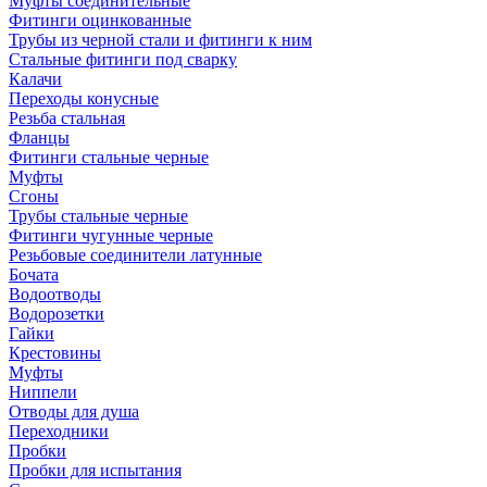
Муфты соединительные
Фитинги оцинкованные
Трубы из черной стали и фитинги к ним
Стальные фитинги под сварку
Калачи
Переходы конусные
Резьба стальная
Фланцы
Фитинги стальные черные
Муфты
Сгоны
Трубы стальные черные
Фитинги чугунные черные
Резьбовые соединители латунные
Бочата
Водоотводы
Водорозетки
Гайки
Крестовины
Муфты
Ниппели
Отводы для душа
Переходники
Пробки
Пробки для испытания