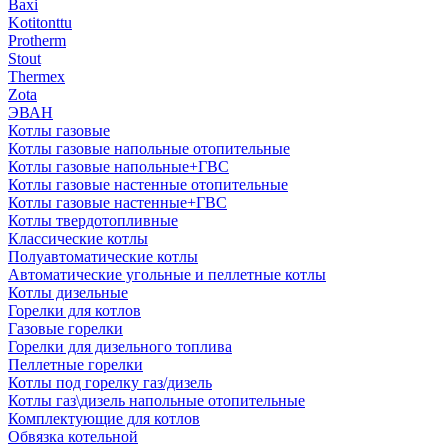
Baxi
Kotitonttu
Protherm
Stout
Thermex
Zota
ЭВАН
Котлы газовые
Котлы газовые напольные отопительные
Котлы газовые напольные+ГВС
Котлы газовые настенные отопительные
Котлы газовые настенные+ГВС
Котлы твердотопливные
Классические котлы
Полуавтоматические котлы
Автоматические угольные и пеллетные котлы
Котлы дизельные
Горелки для котлов
Газовые горелки
Горелки для дизельного топлива
Пеллетные горелки
Котлы под горелку газ/дизель
Котлы газ\дизель напольные отопительные
Комплектующие для котлов
Обвязка котельной