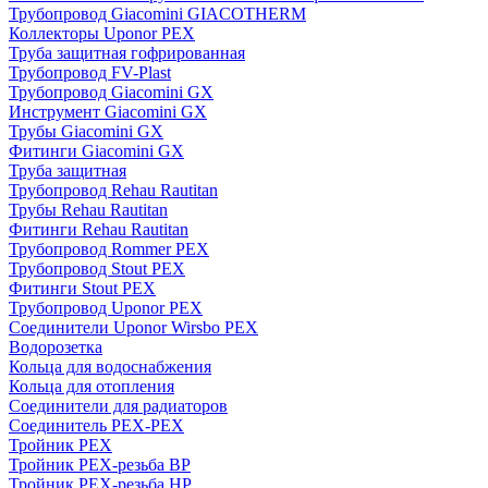
Трубопровод Giacomini GIACOTHERM
Коллекторы Uponor PEX
Труба защитная гофрированная
Трубопровод FV-Plast
Трубопровод Giacomini GX
Инструмент Giacomini GX
Трубы Giacomini GX
Фитинги Giacomini GX
Труба защитная
Трубопровод Rehau Rautitan
Трубы Rehau Rautitan
Фитинги Rehau Rautitan
Трубопровод Rommer PEX
Трубопровод Stout PEX
Фитинги Stout PEX
Трубопровод Uponor PEX
Соединители Uponor Wirsbo PEX
Водорозетка
Кольца для водоснабжения
Кольца для отопления
Соединители для радиаторов
Соединитель PEX-PEX
Тройник PEX
Тройник PEX-резьба ВР
Тройник PEX-резьба НР