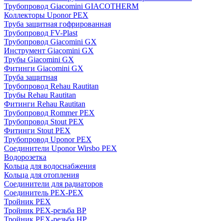
Трубопровод Giacomini GIACOTHERM
Коллекторы Uponor PEX
Труба защитная гофрированная
Трубопровод FV-Plast
Трубопровод Giacomini GX
Инструмент Giacomini GX
Трубы Giacomini GX
Фитинги Giacomini GX
Труба защитная
Трубопровод Rehau Rautitan
Трубы Rehau Rautitan
Фитинги Rehau Rautitan
Трубопровод Rommer PEX
Трубопровод Stout PEX
Фитинги Stout PEX
Трубопровод Uponor PEX
Соединители Uponor Wirsbo PEX
Водорозетка
Кольца для водоснабжения
Кольца для отопления
Соединители для радиаторов
Соединитель PEX-PEX
Тройник PEX
Тройник PEX-резьба ВР
Тройник PEX-резьба НР