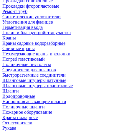
Прокладки силиконовые
Прокладки фторопластовые
Ремонт труб
Синтетические уплотнители
Уплотнения для фланцев
Герметизация ввода
Полив и благоустройство участка
Краны
Краны садовые водоразборные
Сливные краны
Незамерзающие краны и колонки
Погреб пластиковый
Поливочные пистолеты
Соединители для шлангов
Быстроразъемные соединители
Шланговые штуцеры латунные
Шланговые штуцеры пластиковые
Шланги
Водопроводные
Напорно-всасывающие шланги
Поливочные шланги
Пожарное оборудование
Краны пожарные
Огнетушители
Рукава