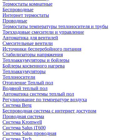
Термостаты комнатные
Беспроводные
Интернет термостаты
Проводные
Термостаты температуры теплоносителя и трубы
Трехходовые смесители и управление
Автоматика для вентилей
Смесительные вентили
Источники бесперебойного питания
Стабилизаторы напряжения
Теплоаккумуляторы и бойлеры
Бойлеры косвенного нагрева
Теплоаккумуляторы
Теплоносители
Отопление Теплый пол
Водяной теплый пол
Автоматика системы теплый пол
Регулирование по температуре воздуха
Система Berg
Беспроводная система с интернет доступом
Проводная система
Система Kromwell
Система Salus iT600
Система Salus проводная
Система Tech