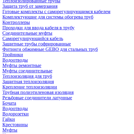
Теплоизолированные трубы
Защита труб от замерзания
Готовые комплекты с саморегулирующимся кабелем
Комплектующие для системы обогрева труб
Контроллеры
Проходки для ввода кабеля в трубу
Соединительные муфты
Саморегулирующийся кабель
Защитные трубы гофрированные
Фитинги обжимные GEBO для стальных труб
Тройники
Водоотводы
Муфты ремонтные
Муфты соединительные
Теплоизоляция для труб
Защитная теплоизоляция
Крепление теплоизоляции
Трубная полиэтиленовая изоляция
Резьбовые соединители латунные
Бочата
Водоотводы
Водорозетки
Гайки
Крестовины
Муфты