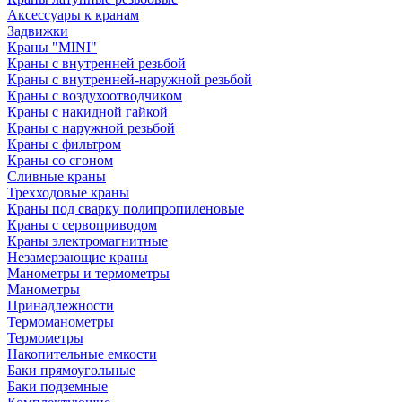
Аксессуары к кранам
Задвижки
Краны "MINI"
Краны с внутренней резьбой
Краны с внутренней-наружной резьбой
Краны с воздухоотводчиком
Краны с накидной гайкой
Краны с наружной резьбой
Краны с фильтром
Краны со сгоном
Сливные краны
Трехходовые краны
Краны под сварку полипропиленовые
Краны с сервоприводом
Краны электромагнитные
Незамерзающие краны
Манометры и термометры
Манометры
Принадлежности
Термоманометры
Термометры
Накопительные емкости
Баки прямоугольные
Баки подземные