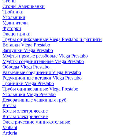
Сгоны
Сгоны-Американки
Тройники
Угольники
Удлинители
Футорки
Эксцентрики
Трубы оцинкованные Viega Prestabo и фитинги
Вставки Viega Prestabo
Заглушки Viega Prestabo
Муфты прямые резьбовые Viega Prestabo
Муфты соединительные Viega Prestabo
Обводы Viega Prestabo
Разъемные соединения Viega Prestabo
Редукционные вставки Viega Prestabo
Тройники Viega Prestabo
Трубы оцинкованные Viega Prestabo
Угольники Viega Prestabo
Декоративные чашки для труб
Котлы
Котлы электрические
Котлы электрические
Электрические мини-котельные
Vaillant
Arderia