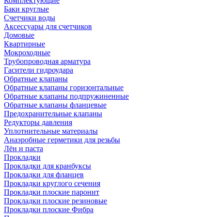
Комплектующие
Баки круглые
Счетчики воды
Аксессуары для счетчиков
Домовые
Квартирные
Мокроходные
Трубопроводная арматура
Гасители гидроудара
Обратные клапаны
Обратные клапаны горизонтальные
Обратные клапаны подпружиненные
Обратные клапаны фланцевые
Предохранительные клапаны
Редукторы давления
Уплотнительные материалы
Анаэробные герметики для резьбы
Лён и паста
Прокладки
Прокладки для кранбуксы
Прокладки для фланцев
Прокладки круглого сечения
Прокладки плоские паронит
Прокладки плоские резиновые
Прокладки плоские Фибра