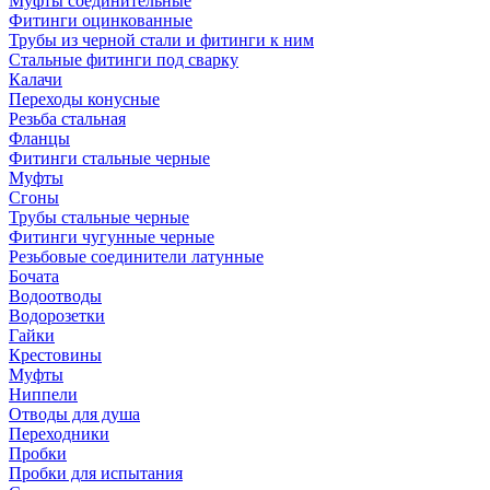
Муфты соединительные
Фитинги оцинкованные
Трубы из черной стали и фитинги к ним
Стальные фитинги под сварку
Калачи
Переходы конусные
Резьба стальная
Фланцы
Фитинги стальные черные
Муфты
Сгоны
Трубы стальные черные
Фитинги чугунные черные
Резьбовые соединители латунные
Бочата
Водоотводы
Водорозетки
Гайки
Крестовины
Муфты
Ниппели
Отводы для душа
Переходники
Пробки
Пробки для испытания