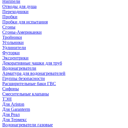
Ниппели
Отводы для душа
Переходники
Пробки
Пробки для испытания
Сгоны
Сгоны-Американки
Тройники
Угольники
Удлинители
Футорки
Эксцентрики
Декоративные чашки для труб
Водонагреватели
Арматура для водонагревателей
Группы безопасности
Расширительные баки ГВС
Сифоны
Смесительные клапаны
ТЭН
Для Ariston
Для Garanterm
Для Реал
Для Термекс
Водонагреватели газовые