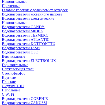
Накопительные
Проточные
Газовые колонки с розжигом от батареек
Водонагреватели косвенного нагрева
Водонагреватели электрические
Накопительные
Водонагреватели CANDY
Водонагреватели MIDEA
Водонагреватели ТЕРМЕКС
Водонагреватели ATLANTIC
Водонагреватели KOTITONTTU
Водонагреватели JASPI
Водонагреватели OSO
Вертикальные
Водонагреватели ELECTROLUX
Горизонтальные
Нержавеющая сталь
Стеклофарфор
Круглые
Плоские
С сухим ТЭН
Напольные
С Wi-Fi
Водонагреватели GORENJE
Водонагреватели ZANUSSI