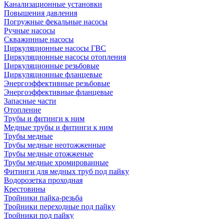
Канализационные установки
Повышения давления
Погружные фекальные насосы
Ручные насосы
Скважинные насосы
Циркуляционные насосы ГВС
Циркуляционные насосы отопления
Циркуляционные резьбовые
Циркуляционные фланцевые
Энергоэффективные резьбовые
Энергоэффективные фланцевые
Запасные части
Отопление
Трубы и фитинги к ним
Медные трубы и фитинги к ним
Трубы медные
Трубы медные неотожженные
Трубы медные отожженые
Трубы медные хромированные
Фитинги для медных труб под пайку
Водорозетка проходная
Крестовины
Тройники пайка-резьба
Тройники переходные под пайку
Тройники под пайку