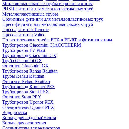
Металлопластиковые трубы и фитинги к ним
PUSH фитинги для металлопластиковых труб
Металлопластиковые трубы
Обжимные фитинги для металлопластиковых труб
Пресс фитинги для металлопластиковых труб
Пресс-фитинги Tiemme
Пресс-фитинги Valtec
Полиэтиленовые трубы PEX и PE-RT и фитинги к ним
Трубопровод Giacomini GIACOTHERM
Трубопровод FV-Plast
Трубопровод Giacomini GX
Труба Giacomini GX
Фитинги Giacomini GX
Трубопровод Rehau Rautitan
Трубы Rehau Rautitan
Фитинги Rehau Rautitan
Трубопровод Rommer PEX
Трубопровод Stout PEX
Фитинги Stout PEX
Трубопровод Uponor PEX
Соединители Uponor PEX
Водорозетка
Кольца для водоснабжения
Кольца для отопления
Соединители для радиаторов