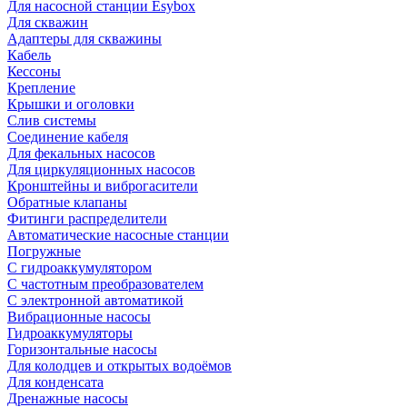
Для насосной станции Esybox
Для скважин
Адаптеры для скважины
Кабель
Кессоны
Крепление
Крышки и оголовки
Слив системы
Соединение кабеля
Для фекальных насосов
Для циркуляционных насосов
Кронштейны и виброгасители
Обратные клапаны
Фитинги распределители
Автоматические насосные станции
Погружные
С гидроаккумулятором
С частотным преобразователем
С электронной автоматикой
Вибрационные насосы
Гидроаккумуляторы
Горизонтальные насосы
Для колодцев и открытых водоёмов
Для конденсата
Дренажные насосы