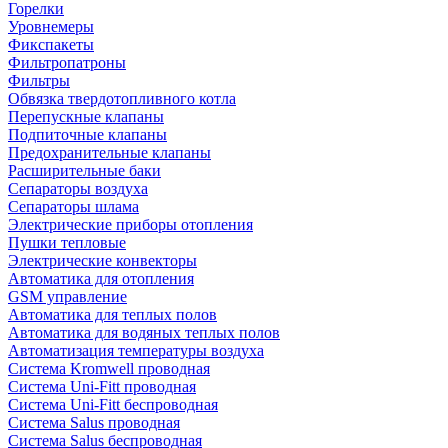
Горелки
Уровнемеры
Фикспакеты
Фильтропатроны
Фильтры
Обвязка твердотопливного котла
Перепускные клапаны
Подпиточные клапаны
Предохранительные клапаны
Расширительные баки
Сепараторы воздуха
Сепараторы шлама
Электрические приборы отопления
Пушки тепловые
Электрические конвекторы
Автоматика для отопления
GSM управление
Автоматика для теплых полов
Автоматика для водяных теплых полов
Автоматизация температуры воздуха
Система Kromwell проводная
Система Uni-Fitt проводная
Система Uni-Fitt беспроводная
Система Salus проводная
Система Salus беспроводная