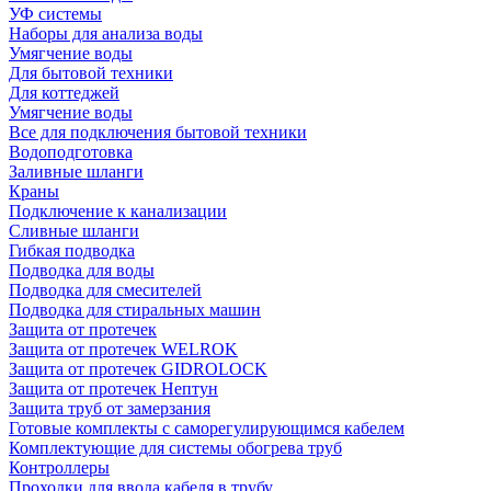
УФ системы
Наборы для анализа воды
Умягчение воды
Для бытовой техники
Для коттеджей
Умягчение воды
Все для подключения бытовой техники
Водоподготовка
Заливные шланги
Краны
Подключение к канализации
Сливные шланги
Гибкая подводка
Подводка для воды
Подводка для смесителей
Подводка для стиральных машин
Защита от протечек
Защита от протечек WELROK
Защита от протечек GIDROLOCK
Защита от протечек Нептун
Защита труб от замерзания
Готовые комплекты с саморегулирующимся кабелем
Комплектующие для системы обогрева труб
Контроллеры
Проходки для ввода кабеля в трубу