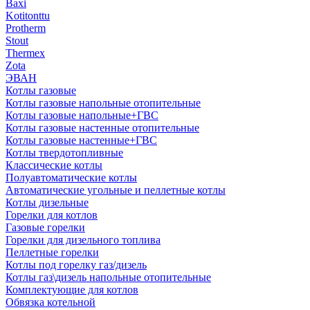
Baxi
Kotitonttu
Protherm
Stout
Thermex
Zota
ЭВАН
Котлы газовые
Котлы газовые напольные отопительные
Котлы газовые напольные+ГВС
Котлы газовые настенные отопительные
Котлы газовые настенные+ГВС
Котлы твердотопливные
Классические котлы
Полуавтоматические котлы
Автоматические угольные и пеллетные котлы
Котлы дизельные
Горелки для котлов
Газовые горелки
Горелки для дизельного топлива
Пеллетные горелки
Котлы под горелку газ/дизель
Котлы газ\дизель напольные отопительные
Комплектующие для котлов
Обвязка котельной