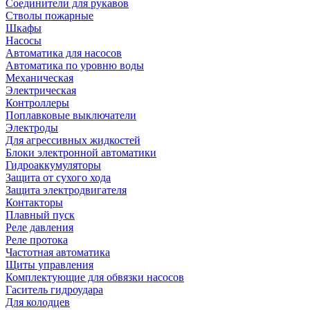
Соединители для рукавов
Стволы пожарные
Шкафы
Насосы
Автоматика для насосов
Автоматика по уровню воды
Механическая
Электрическая
Контроллеры
Поплавковые выключатели
Электроды
Для агрессивных жидкостей
Блоки электронной автоматики
Гидроаккумуляторы
Защита от сухого хода
Защита электродвигателя
Контакторы
Плавный пуск
Реле давления
Реле протока
Частотная автоматика
Щиты управления
Комплектующие для обвязки насосов
Гаситель гидроудара
Для колодцев