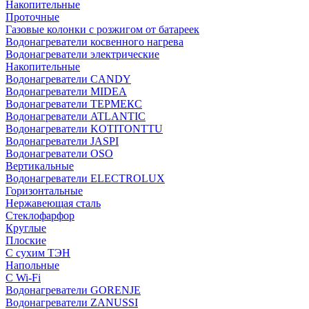
Накопительные
Проточные
Газовые колонки с розжигом от батареек
Водонагреватели косвенного нагрева
Водонагреватели электрические
Накопительные
Водонагреватели CANDY
Водонагреватели MIDEA
Водонагреватели ТЕРМЕКС
Водонагреватели ATLANTIC
Водонагреватели KOTITONTTU
Водонагреватели JASPI
Водонагреватели OSO
Вертикальные
Водонагреватели ELECTROLUX
Горизонтальные
Нержавеющая сталь
Стеклофарфор
Круглые
Плоские
С сухим ТЭН
Напольные
С Wi-Fi
Водонагреватели GORENJE
Водонагреватели ZANUSSI