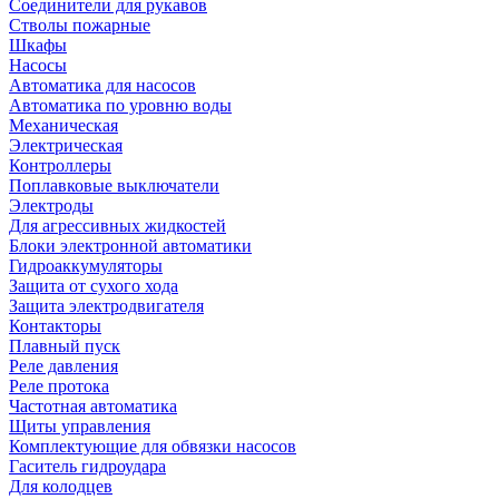
Соединители для рукавов
Стволы пожарные
Шкафы
Насосы
Автоматика для насосов
Автоматика по уровню воды
Механическая
Электрическая
Контроллеры
Поплавковые выключатели
Электроды
Для агрессивных жидкостей
Блоки электронной автоматики
Гидроаккумуляторы
Защита от сухого хода
Защита электродвигателя
Контакторы
Плавный пуск
Реле давления
Реле протока
Частотная автоматика
Щиты управления
Комплектующие для обвязки насосов
Гаситель гидроудара
Для колодцев