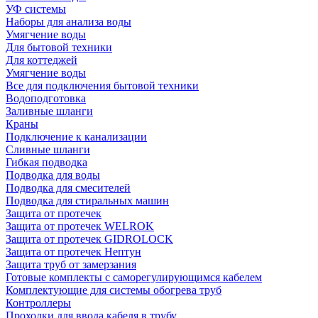
УФ системы
Наборы для анализа воды
Умягчение воды
Для бытовой техники
Для коттеджей
Умягчение воды
Все для подключения бытовой техники
Водоподготовка
Заливные шланги
Краны
Подключение к канализации
Сливные шланги
Гибкая подводка
Подводка для воды
Подводка для смесителей
Подводка для стиральных машин
Защита от протечек
Защита от протечек WELROK
Защита от протечек GIDROLOCK
Защита от протечек Нептун
Защита труб от замерзания
Готовые комплекты с саморегулирующимся кабелем
Комплектующие для системы обогрева труб
Контроллеры
Проходки для ввода кабеля в трубу