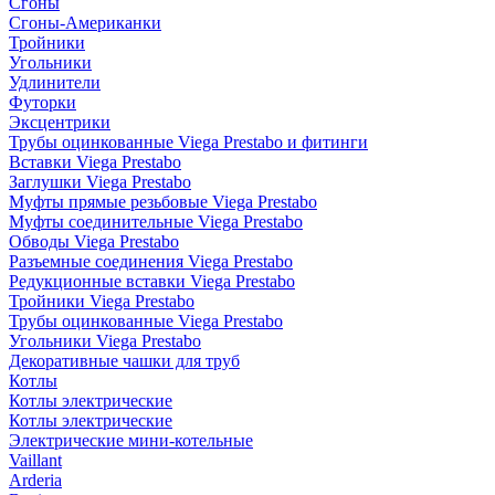
Сгоны
Сгоны-Американки
Тройники
Угольники
Удлинители
Футорки
Эксцентрики
Трубы оцинкованные Viega Prestabo и фитинги
Вставки Viega Prestabo
Заглушки Viega Prestabo
Муфты прямые резьбовые Viega Prestabo
Муфты соединительные Viega Prestabo
Обводы Viega Prestabo
Разъемные соединения Viega Prestabo
Редукционные вставки Viega Prestabo
Тройники Viega Prestabo
Трубы оцинкованные Viega Prestabo
Угольники Viega Prestabo
Декоративные чашки для труб
Котлы
Котлы электрические
Котлы электрические
Электрические мини-котельные
Vaillant
Arderia