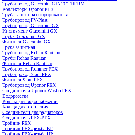
Трубопровод Giacomini GIACOTHERM
Коллекторы Uponor PEX
Труба защитная гофрированная
Трубопровод FV-Plast
Трубопровод Giacomini GX
Инструмент Giacomini GX
Трубы Giacomini GX
Фитинги Giacomini GX
Труба защитная
Трубопровод Rehau Rautitan
Трубы Rehau Rautitan
Фитинги Rehau Rautitan
Трубопровод Rommer PEX
Трубопровод Stout PEX
Фитинги Stout PEX
Трубопровод Uponor PEX
Соединители Uponor Wirsbo PEX
Водорозетка
Кольца для водоснабжения
Кольца для отопления
Соединители для радиаторов
Соединитель PEX-PEX
Тройник PEX
Тройник PEX-резьба ВР
Тройник PEX-резьба НР