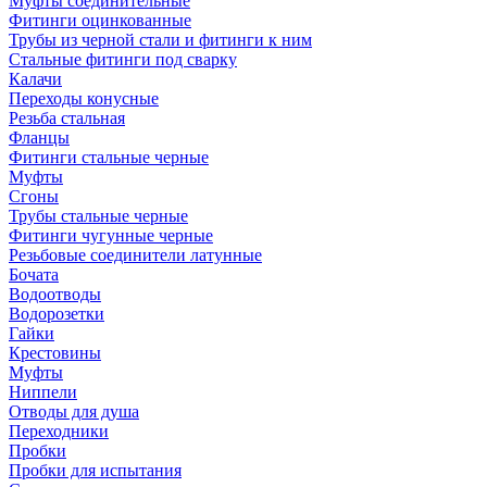
Муфты соединительные
Фитинги оцинкованные
Трубы из черной стали и фитинги к ним
Стальные фитинги под сварку
Калачи
Переходы конусные
Резьба стальная
Фланцы
Фитинги стальные черные
Муфты
Сгоны
Трубы стальные черные
Фитинги чугунные черные
Резьбовые соединители латунные
Бочата
Водоотводы
Водорозетки
Гайки
Крестовины
Муфты
Ниппели
Отводы для душа
Переходники
Пробки
Пробки для испытания