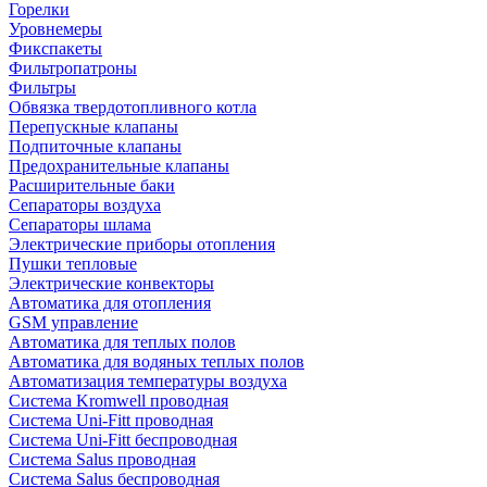
Горелки
Уровнемеры
Фикспакеты
Фильтропатроны
Фильтры
Обвязка твердотопливного котла
Перепускные клапаны
Подпиточные клапаны
Предохранительные клапаны
Расширительные баки
Сепараторы воздуха
Сепараторы шлама
Электрические приборы отопления
Пушки тепловые
Электрические конвекторы
Автоматика для отопления
GSM управление
Автоматика для теплых полов
Автоматика для водяных теплых полов
Автоматизация температуры воздуха
Система Kromwell проводная
Система Uni-Fitt проводная
Система Uni-Fitt беспроводная
Система Salus проводная
Система Salus беспроводная