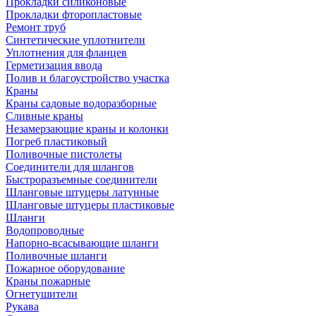
Прокладки силиконовые
Прокладки фторопластовые
Ремонт труб
Синтетические уплотнители
Уплотнения для фланцев
Герметизация ввода
Полив и благоустройство участка
Краны
Краны садовые водоразборные
Сливные краны
Незамерзающие краны и колонки
Погреб пластиковый
Поливочные пистолеты
Соединители для шлангов
Быстроразъемные соединители
Шланговые штуцеры латунные
Шланговые штуцеры пластиковые
Шланги
Водопроводные
Напорно-всасывающие шланги
Поливочные шланги
Пожарное оборудование
Краны пожарные
Огнетушители
Рукава