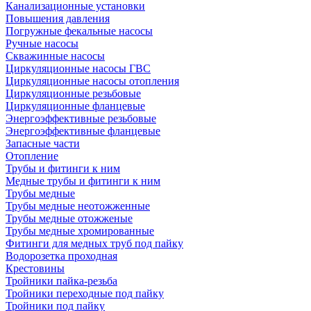
Канализационные установки
Повышения давления
Погружные фекальные насосы
Ручные насосы
Скважинные насосы
Циркуляционные насосы ГВС
Циркуляционные насосы отопления
Циркуляционные резьбовые
Циркуляционные фланцевые
Энергоэффективные резьбовые
Энергоэффективные фланцевые
Запасные части
Отопление
Трубы и фитинги к ним
Медные трубы и фитинги к ним
Трубы медные
Трубы медные неотожженные
Трубы медные отожженые
Трубы медные хромированные
Фитинги для медных труб под пайку
Водорозетка проходная
Крестовины
Тройники пайка-резьба
Тройники переходные под пайку
Тройники под пайку