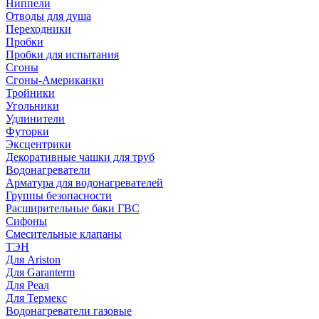
Ниппели
Отводы для душа
Переходники
Пробки
Пробки для испытания
Сгоны
Сгоны-Американки
Тройники
Угольники
Удлинители
Футорки
Эксцентрики
Декоративные чашки для труб
Водонагреватели
Арматура для водонагревателей
Группы безопасности
Расширительные баки ГВС
Сифоны
Смесительные клапаны
ТЭН
Для Ariston
Для Garanterm
Для Реал
Для Термекс
Водонагреватели газовые