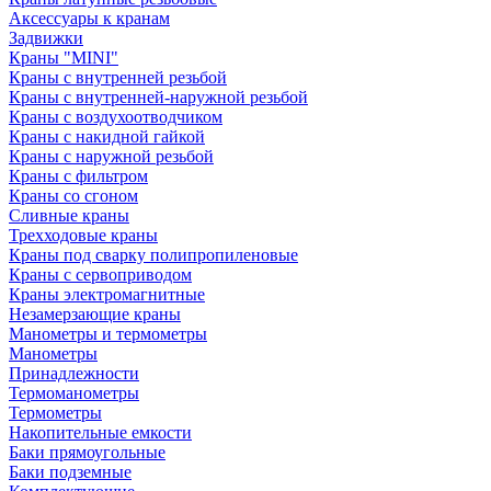
Аксессуары к кранам
Задвижки
Краны "MINI"
Краны с внутренней резьбой
Краны с внутренней-наружной резьбой
Краны с воздухоотводчиком
Краны с накидной гайкой
Краны с наружной резьбой
Краны с фильтром
Краны со сгоном
Сливные краны
Трехходовые краны
Краны под сварку полипропиленовые
Краны с сервоприводом
Краны электромагнитные
Незамерзающие краны
Манометры и термометры
Манометры
Принадлежности
Термоманометры
Термометры
Накопительные емкости
Баки прямоугольные
Баки подземные