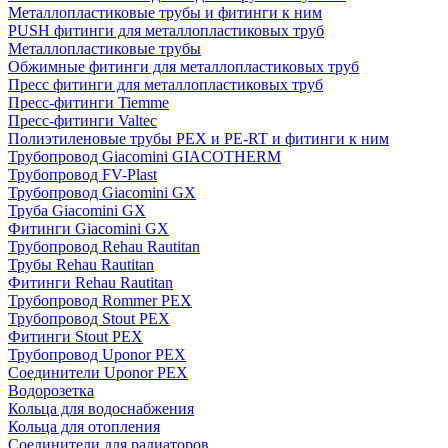
Металлопластиковые трубы и фитинги к ним
PUSH фитинги для металлопластиковых труб
Металлопластиковые трубы
Обжимные фитинги для металлопластиковых труб
Пресс фитинги для металлопластиковых труб
Пресс-фитинги Tiemme
Пресс-фитинги Valtec
Полиэтиленовые трубы PEX и PE-RT и фитинги к ним
Трубопровод Giacomini GIACOTHERM
Трубопровод FV-Plast
Трубопровод Giacomini GX
Труба Giacomini GX
Фитинги Giacomini GX
Трубопровод Rehau Rautitan
Трубы Rehau Rautitan
Фитинги Rehau Rautitan
Трубопровод Rommer PEX
Трубопровод Stout PEX
Фитинги Stout PEX
Трубопровод Uponor PEX
Соединители Uponor PEX
Водорозетка
Кольца для водоснабжения
Кольца для отопления
Соединители для радиаторов