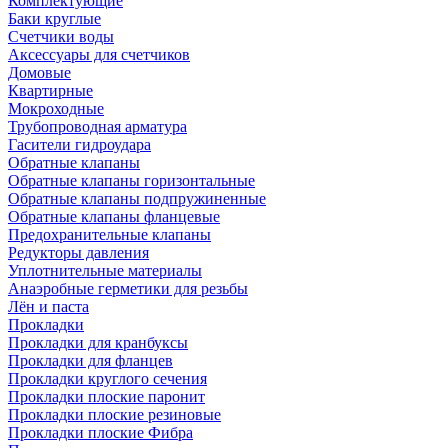
Комплектующие
Баки круглые
Счетчики воды
Аксессуары для счетчиков
Домовые
Квартирные
Мокроходные
Трубопроводная арматура
Гасители гидроудара
Обратные клапаны
Обратные клапаны горизонтальные
Обратные клапаны подпружиненные
Обратные клапаны фланцевые
Предохранительные клапаны
Редукторы давления
Уплотнительные материалы
Анаэробные герметики для резьбы
Лён и паста
Прокладки
Прокладки для кранбуксы
Прокладки для фланцев
Прокладки круглого сечения
Прокладки плоские паронит
Прокладки плоские резиновые
Прокладки плоские Фибра