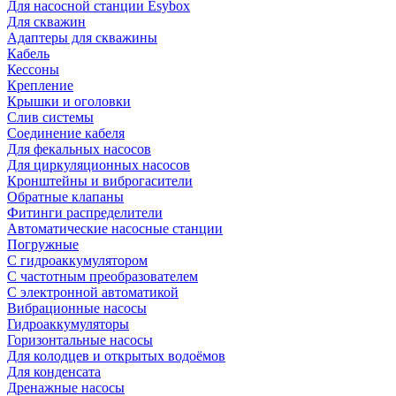
Для насосной станции Esybox
Для скважин
Адаптеры для скважины
Кабель
Кессоны
Крепление
Крышки и оголовки
Слив системы
Соединение кабеля
Для фекальных насосов
Для циркуляционных насосов
Кронштейны и виброгасители
Обратные клапаны
Фитинги распределители
Автоматические насосные станции
Погружные
С гидроаккумулятором
С частотным преобразователем
С электронной автоматикой
Вибрационные насосы
Гидроаккумуляторы
Горизонтальные насосы
Для колодцев и открытых водоёмов
Для конденсата
Дренажные насосы