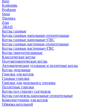
Baxi
Kotitonttu
Protherm
Stout
Thermex
Zota
ЭВАН
Котлы газовые
Котлы газовые напольные отопительные
Котлы газовые напольные+ГВС
Котлы газовые настенные отопительные
Котлы газовые настенные+ГВС
Котлы твердотопливные
Классические котлы
Полуавтоматические котлы
Автоматические угольные и пеллетные котлы
Котлы дизельные
Горелки для котлов
Газовые горелки
Горелки для дизельного топлива
Пеллетные горелки
Котлы под горелку газ/дизель
Котлы газ\дизель напольные отопительные
Комплектующие для котлов
Обвязка котельной