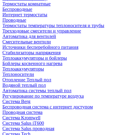
Термостаты комнатные
Беспроводные
Интернет термостаты
Проводные
Термостаты температуры теплоносителя и трубы
Трехходовые смесители и управление
Автоматика для вентилей
Смесительные вентили
Источники бесперебойного питания
Стабилизаторы напряжения
Теплоаккумуляторы и бойлеры
Бойлеры косвенного нагрева
Теплоаккумуляторы
Теплоносители
Отопление Теплый пол
Водяной теплый пол
Автоматика системы теплый пол
Регулирование по температуре воздуха
Система Berg
Беспроводная система с интернет доступом
Проводная система
Система Kromwell
Система Salus iT600
Система Salus проводная
Система Tech