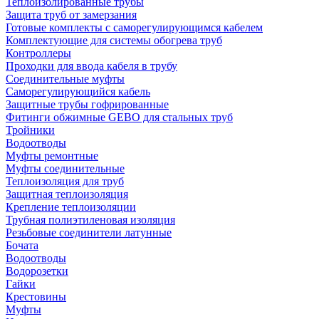
Теплоизолированные трубы
Защита труб от замерзания
Готовые комплекты с саморегулирующимся кабелем
Комплектующие для системы обогрева труб
Контроллеры
Проходки для ввода кабеля в трубу
Соединительные муфты
Саморегулирующийся кабель
Защитные трубы гофрированные
Фитинги обжимные GEBO для стальных труб
Тройники
Водоотводы
Муфты ремонтные
Муфты соединительные
Теплоизоляция для труб
Защитная теплоизоляция
Крепление теплоизоляции
Трубная полиэтиленовая изоляция
Резьбовые соединители латунные
Бочата
Водоотводы
Водорозетки
Гайки
Крестовины
Муфты