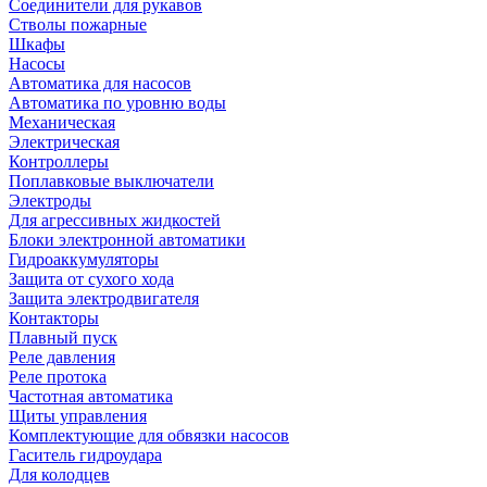
Соединители для рукавов
Стволы пожарные
Шкафы
Насосы
Автоматика для насосов
Автоматика по уровню воды
Механическая
Электрическая
Контроллеры
Поплавковые выключатели
Электроды
Для агрессивных жидкостей
Блоки электронной автоматики
Гидроаккумуляторы
Защита от сухого хода
Защита электродвигателя
Контакторы
Плавный пуск
Реле давления
Реле протока
Частотная автоматика
Щиты управления
Комплектующие для обвязки насосов
Гаситель гидроудара
Для колодцев