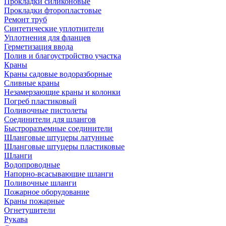
Прокладки силиконовые
Прокладки фторопластовые
Ремонт труб
Синтетические уплотнители
Уплотнения для фланцев
Герметизация ввода
Полив и благоустройство участка
Краны
Краны садовые водоразборные
Сливные краны
Незамерзающие краны и колонки
Погреб пластиковый
Поливочные пистолеты
Соединители для шлангов
Быстроразъемные соединители
Шланговые штуцеры латунные
Шланговые штуцеры пластиковые
Шланги
Водопроводные
Напорно-всасывающие шланги
Поливочные шланги
Пожарное оборудование
Краны пожарные
Огнетушители
Рукава