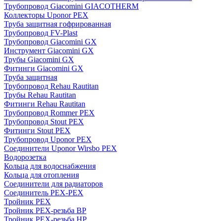
Трубопровод Giacomini GIACOTHERM
Коллекторы Uponor PEX
Труба защитная гофрированная
Трубопровод FV-Plast
Трубопровод Giacomini GX
Инструмент Giacomini GX
Трубы Giacomini GX
Фитинги Giacomini GX
Труба защитная
Трубопровод Rehau Rautitan
Трубы Rehau Rautitan
Фитинги Rehau Rautitan
Трубопровод Rommer PEX
Трубопровод Stout PEX
Фитинги Stout PEX
Трубопровод Uponor PEX
Соединители Uponor Wirsbo PEX
Водорозетка
Кольца для водоснабжения
Кольца для отопления
Соединители для радиаторов
Соединитель PEX-PEX
Тройник PEX
Тройник PEX-резьба ВР
Тройник PEX-резьба НР