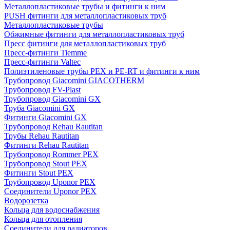
Металлопластиковые трубы и фитинги к ним
PUSH фитинги для металлопластиковых труб
Металлопластиковые трубы
Обжимные фитинги для металлопластиковых труб
Пресс фитинги для металлопластиковых труб
Пресс-фитинги Tiemme
Пресс-фитинги Valtec
Полиэтиленовые трубы PEX и PE-RT и фитинги к ним
Трубопровод Giacomini GIACOTHERM
Трубопровод FV-Plast
Трубопровод Giacomini GX
Труба Giacomini GX
Фитинги Giacomini GX
Трубопровод Rehau Rautitan
Трубы Rehau Rautitan
Фитинги Rehau Rautitan
Трубопровод Rommer PEX
Трубопровод Stout PEX
Фитинги Stout PEX
Трубопровод Uponor PEX
Соединители Uponor PEX
Водорозетка
Кольца для водоснабжения
Кольца для отопления
Соединители для радиаторов