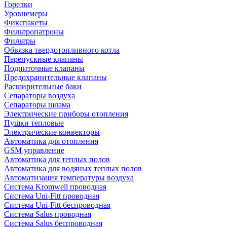
Горелки
Уровнемеры
Фикспакеты
Фильтропатроны
Фильтры
Обвязка твердотопливного котла
Перепускные клапаны
Подпиточные клапаны
Предохранительные клапаны
Расширительные баки
Сепараторы воздуха
Сепараторы шлама
Электрические приборы отопления
Пушки тепловые
Электрические конвекторы
Автоматика для отопления
GSM управление
Автоматика для теплых полов
Автоматика для водяных теплых полов
Автоматизация температуры воздуха
Система Kromwell проводная
Система Uni-Fitt проводная
Система Uni-Fitt беспроводная
Система Salus проводная
Система Salus беспроводная