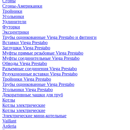
Сгоны
Сгоны-Американки
Тройники
Угольники
Удлинители
Футорки
Эксцентрики
Трубы оцинкованные Viega Prestabo и фитинги
Вставки Viega Prestabo
Заглушки Viega Prestabo
Муфты прямые резьбовые Viega Prestabo
Муфты соединительные Viega Prestabo
Обводы Viega Prestabo
Разъемные соединения Viega Prestabo
Редукционные вставки Viega Prestabo
Тройники Viega Prestabo
Трубы оцинкованные Viega Prestabo
Угольники Viega Prestabo
Декоративные чашки для труб
Котлы
Котлы электрические
Котлы электрические
Электрические мини-котельные
Vaillant
Arderia