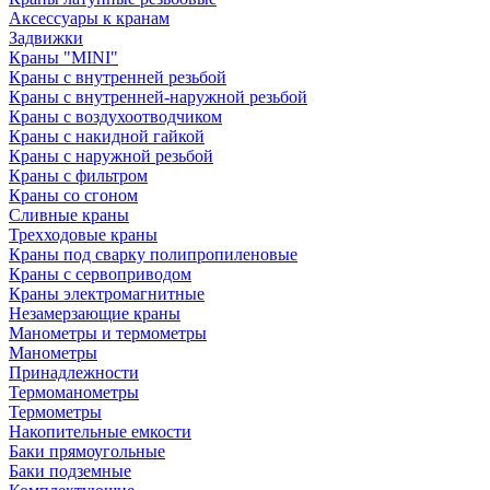
Аксессуары к кранам
Задвижки
Краны "MINI"
Краны с внутренней резьбой
Краны с внутренней-наружной резьбой
Краны с воздухоотводчиком
Краны с накидной гайкой
Краны с наружной резьбой
Краны с фильтром
Краны со сгоном
Сливные краны
Трехходовые краны
Краны под сварку полипропиленовые
Краны с сервоприводом
Краны электромагнитные
Незамерзающие краны
Манометры и термометры
Манометры
Принадлежности
Термоманометры
Термометры
Накопительные емкости
Баки прямоугольные
Баки подземные