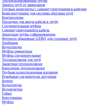
Теплоизолированные трубы
Защита труб от замерзания
Готовые комплекты с саморегулирующимся кабелем
Комплектующие для системы обогрева труб
Контроллеры
Проходки для ввода кабеля в трубу
Соединительные муфты
Саморегулирующийся кабель
Защитные трубы гофрированные
Фитинги обжимные GEBO для стальных труб
Тройники
Водоотводы
Муфты ремонтные
Муфты соединительные
Теплоизоляция для труб
Защитная теплоизоляция
Крепление теплоизоляции
Трубная полиэтиленовая изоляция
Резьбовые соединители латунные
Бочата
Водоотводы
Водорозетки
Гайки
Крестовины
Муфты