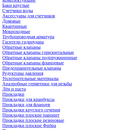
Комплектующие
Баки круглые
Счетчики воды
Аксессуары для счетчиков
Домовые
Квартирные
Мокроходные
Трубопроводная арматура
Гасители гидроудара
Обратные клапаны
Обратные клапаны горизонтальные
Обратные клапаны подпружиненные
Обратные клапаны фланцевые
Предохранительные клапаны
Редукторы давления
Уплотнительные материалы
Анаэробные герметики для резьбы
Лён и паста
Прокладки
Прокладки для кранбуксы
Прокладки для фланцев
Прокладки круглого сечения
Прокладки плоские паронит
Прокладки плоские резиновые
Прокладки плоские Фибра