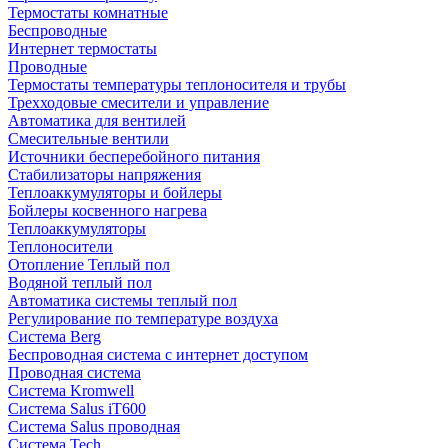
Термостаты комнатные
Беспроводные
Интернет термостаты
Проводные
Термостаты температуры теплоносителя и трубы
Трехходовые смесители и управление
Автоматика для вентилей
Смесительные вентили
Источники бесперебойного питания
Стабилизаторы напряжения
Теплоаккумуляторы и бойлеры
Бойлеры косвенного нагрева
Теплоаккумуляторы
Теплоносители
Отопление Теплый пол
Водяной теплый пол
Автоматика системы теплый пол
Регулирование по температуре воздуха
Система Berg
Беспроводная система с интернет доступом
Проводная система
Система Kromwell
Система Salus iT600
Система Salus проводная
Система Tech