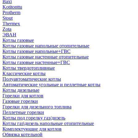
Baxi
Kotitonttu
Protherm
Stout
Thermex
Zota
ЭВАН
Котлы газовые
Котлы газовые напольные отопительные
Котлы газовые напольные+ГВС
Котлы газовые настенные отопительные
Котлы газовые настенные+ГВС
Котлы твердотопливные
Классические котлы
Полуавтоматические котлы
Автоматические угольные и пеллетные котлы
Котлы дизельные
Горелки для котлов
Газовые горелки
Горелки для дизельного топлива
Пеллетные горелки
Котлы под горелку газ/дизель
Котлы газ\дизель напольные отопительные
Комплектующие для котлов
Обвязка котельной