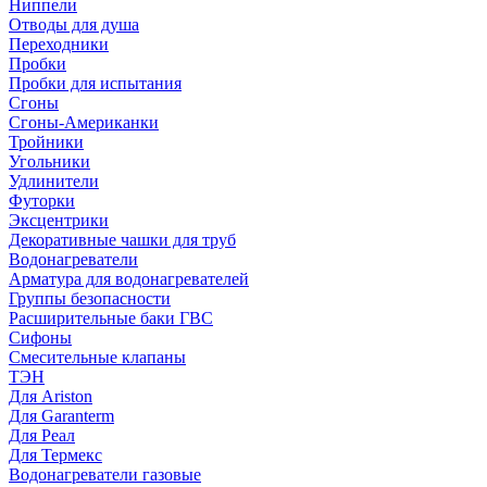
Ниппели
Отводы для душа
Переходники
Пробки
Пробки для испытания
Сгоны
Сгоны-Американки
Тройники
Угольники
Удлинители
Футорки
Эксцентрики
Декоративные чашки для труб
Водонагреватели
Арматура для водонагревателей
Группы безопасности
Расширительные баки ГВС
Сифоны
Смесительные клапаны
ТЭН
Для Ariston
Для Garanterm
Для Реал
Для Термекс
Водонагреватели газовые