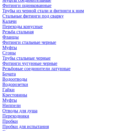
Муфты соединительные
Фитинги оцинкованные
Трубы из черной стали и фитинги к ним
Стальные фитинги под сварку
Калачи
Переходы конусные
Резьба стальная
Фланцы
Фитинги стальные черные
Муфты
Сгоны
Трубы стальные черные
Фитинги чугунные черные
Резьбовые соединители латунные
Бочата
Водоотводы
Водорозетки
Гайки
Крестовины
Муфты
Ниппели
Отводы для душа
Переходники
Пробки
Пробки для испытания