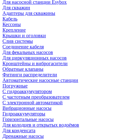
Для насосной станции Esybox
Для скважин
Адаптеры для скважины
Кабель
Кессоны
Крепление
Крышки и оголовки
Слив системы
Соединение кабеля
Для фекальных насосов
Для циркуляционных насосов
Кронштейны и виброгасители
Обратные клапаны
Фитинги распределители
Автоматические насосные станции
Погружные
С гидроаккумулятором
С частотным преобразователем
С электронной автоматикой
Вибрационные насосы
Гидроаккумуляторы
Горизонтальные насосы
Для колодцев и открытых водоёмов
Для конденсата
Дренажные насосы