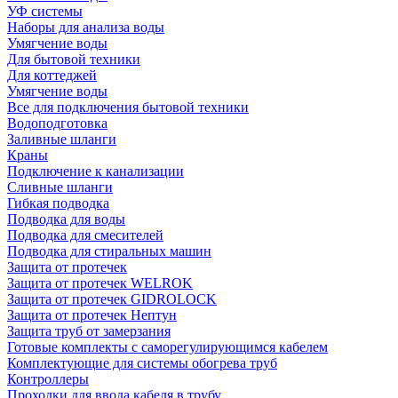
УФ системы
Наборы для анализа воды
Умягчение воды
Для бытовой техники
Для коттеджей
Умягчение воды
Все для подключения бытовой техники
Водоподготовка
Заливные шланги
Краны
Подключение к канализации
Сливные шланги
Гибкая подводка
Подводка для воды
Подводка для смесителей
Подводка для стиральных машин
Защита от протечек
Защита от протечек WELROK
Защита от протечек GIDROLOCK
Защита от протечек Нептун
Защита труб от замерзания
Готовые комплекты с саморегулирующимся кабелем
Комплектующие для системы обогрева труб
Контроллеры
Проходки для ввода кабеля в трубу