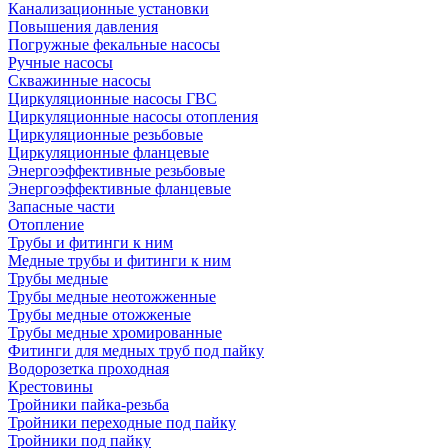
Канализационные установки
Повышения давления
Погружные фекальные насосы
Ручные насосы
Скважинные насосы
Циркуляционные насосы ГВС
Циркуляционные насосы отопления
Циркуляционные резьбовые
Циркуляционные фланцевые
Энергоэффективные резьбовые
Энергоэффективные фланцевые
Запасные части
Отопление
Трубы и фитинги к ним
Медные трубы и фитинги к ним
Трубы медные
Трубы медные неотожженные
Трубы медные отожженые
Трубы медные хромированные
Фитинги для медных труб под пайку
Водорозетка проходная
Крестовины
Тройники пайка-резьба
Тройники переходные под пайку
Тройники под пайку