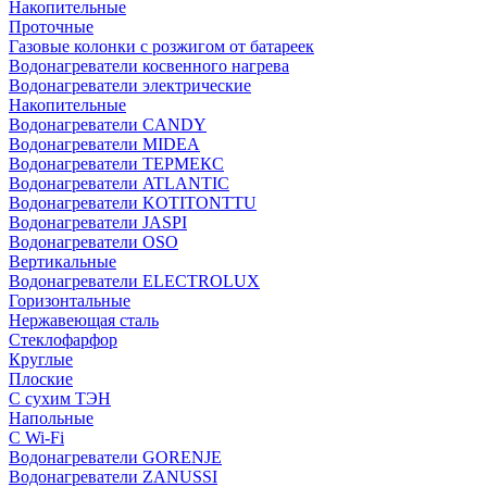
Накопительные
Проточные
Газовые колонки с розжигом от батареек
Водонагреватели косвенного нагрева
Водонагреватели электрические
Накопительные
Водонагреватели CANDY
Водонагреватели MIDEA
Водонагреватели ТЕРМЕКС
Водонагреватели ATLANTIC
Водонагреватели KOTITONTTU
Водонагреватели JASPI
Водонагреватели OSO
Вертикальные
Водонагреватели ELECTROLUX
Горизонтальные
Нержавеющая сталь
Стеклофарфор
Круглые
Плоские
С сухим ТЭН
Напольные
С Wi-Fi
Водонагреватели GORENJE
Водонагреватели ZANUSSI