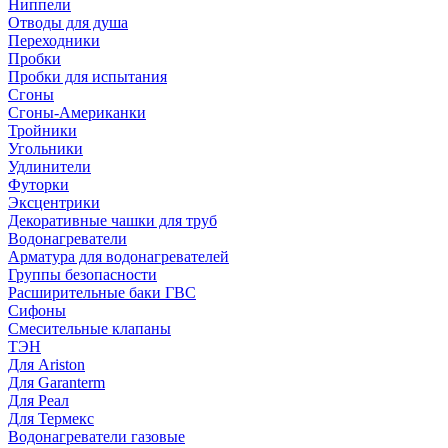
Ниппели
Отводы для душа
Переходники
Пробки
Пробки для испытания
Сгоны
Сгоны-Американки
Тройники
Угольники
Удлинители
Футорки
Эксцентрики
Декоративные чашки для труб
Водонагреватели
Арматура для водонагревателей
Группы безопасности
Расширительные баки ГВС
Сифоны
Смесительные клапаны
ТЭН
Для Ariston
Для Garanterm
Для Реал
Для Термекс
Водонагреватели газовые