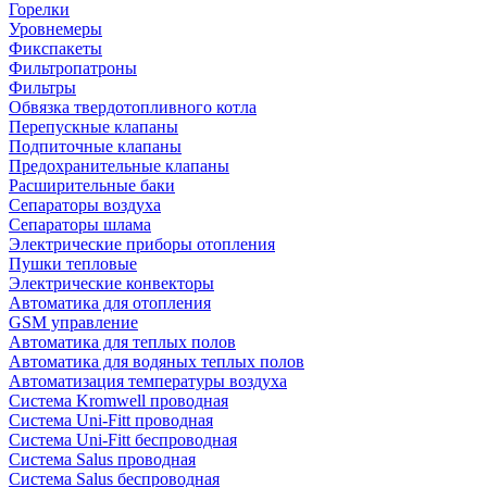
Горелки
Уровнемеры
Фикспакеты
Фильтропатроны
Фильтры
Обвязка твердотопливного котла
Перепускные клапаны
Подпиточные клапаны
Предохранительные клапаны
Расширительные баки
Сепараторы воздуха
Сепараторы шлама
Электрические приборы отопления
Пушки тепловые
Электрические конвекторы
Автоматика для отопления
GSM управление
Автоматика для теплых полов
Автоматика для водяных теплых полов
Автоматизация температуры воздуха
Система Kromwell проводная
Система Uni-Fitt проводная
Система Uni-Fitt беспроводная
Система Salus проводная
Система Salus беспроводная