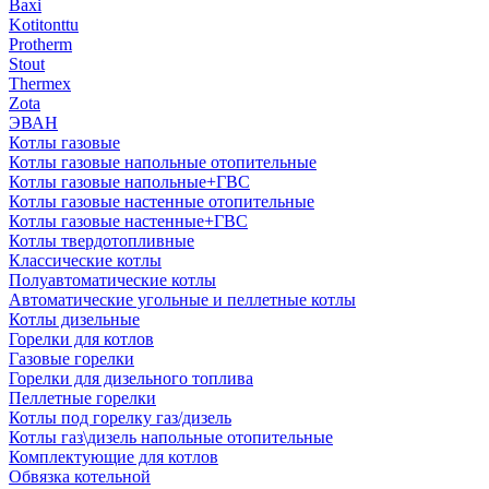
Baxi
Kotitonttu
Protherm
Stout
Thermex
Zota
ЭВАН
Котлы газовые
Котлы газовые напольные отопительные
Котлы газовые напольные+ГВС
Котлы газовые настенные отопительные
Котлы газовые настенные+ГВС
Котлы твердотопливные
Классические котлы
Полуавтоматические котлы
Автоматические угольные и пеллетные котлы
Котлы дизельные
Горелки для котлов
Газовые горелки
Горелки для дизельного топлива
Пеллетные горелки
Котлы под горелку газ/дизель
Котлы газ\дизель напольные отопительные
Комплектующие для котлов
Обвязка котельной