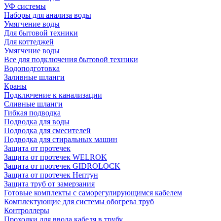
УФ системы
Наборы для анализа воды
Умягчение воды
Для бытовой техники
Для коттеджей
Умягчение воды
Все для подключения бытовой техники
Водоподготовка
Заливные шланги
Краны
Подключение к канализации
Сливные шланги
Гибкая подводка
Подводка для воды
Подводка для смесителей
Подводка для стиральных машин
Защита от протечек
Защита от протечек WELROK
Защита от протечек GIDROLOCK
Защита от протечек Нептун
Защита труб от замерзания
Готовые комплекты с саморегулирующимся кабелем
Комплектующие для системы обогрева труб
Контроллеры
Проходки для ввода кабеля в трубу