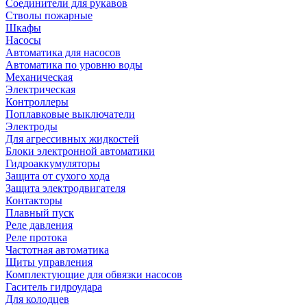
Соединители для рукавов
Стволы пожарные
Шкафы
Насосы
Автоматика для насосов
Автоматика по уровню воды
Механическая
Электрическая
Контроллеры
Поплавковые выключатели
Электроды
Для агрессивных жидкостей
Блоки электронной автоматики
Гидроаккумуляторы
Защита от сухого хода
Защита электродвигателя
Контакторы
Плавный пуск
Реле давления
Реле протока
Частотная автоматика
Щиты управления
Комплектующие для обвязки насосов
Гаситель гидроудара
Для колодцев