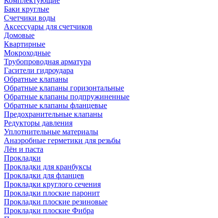
Комплектующие
Баки круглые
Счетчики воды
Аксессуары для счетчиков
Домовые
Квартирные
Мокроходные
Трубопроводная арматура
Гасители гидроудара
Обратные клапаны
Обратные клапаны горизонтальные
Обратные клапаны подпружиненные
Обратные клапаны фланцевые
Предохранительные клапаны
Редукторы давления
Уплотнительные материалы
Анаэробные герметики для резьбы
Лён и паста
Прокладки
Прокладки для кранбуксы
Прокладки для фланцев
Прокладки круглого сечения
Прокладки плоские паронит
Прокладки плоские резиновые
Прокладки плоские Фибра