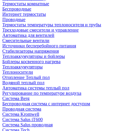
Термостаты комнатные
Беспроводные
Интернет термостаты
Проводные
Термостаты температуры теплоносителя и трубы
Трехходовые смесители и управление
Автоматика для вентилей
Смесительные вентили
Источники бесперебойного питания
Стабилизаторы напряжения
Теплоаккумуляторы и бойлеры
Бойлеры косвенного нагрева
Теплоаккумуляторы
Теплоносители
Отопление Теплый пол
Водяной теплый пол
Автоматика системы теплый пол
Регулирование по температуре воздуха
Система Berg
Беспроводная система с интернет доступом
Проводная система
Система Kromwell
Система Salus iT600
Система Salus проводная
Система Tech