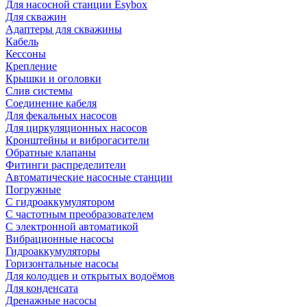
Для насосной станции Esybox
Для скважин
Адаптеры для скважины
Кабель
Кессоны
Крепление
Крышки и оголовки
Слив системы
Соединение кабеля
Для фекальных насосов
Для циркуляционных насосов
Кронштейны и виброгасители
Обратные клапаны
Фитинги распределители
Автоматические насосные станции
Погружные
С гидроаккумулятором
С частотным преобразователем
С электронной автоматикой
Вибрационные насосы
Гидроаккумуляторы
Горизонтальные насосы
Для колодцев и открытых водоёмов
Для конденсата
Дренажные насосы