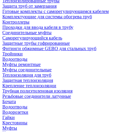
Теплоизолированные трубы
Защита труб от замерзания
Готовые комплекты с саморегулирующимся кабелем
Комплектующие для системы обогрева труб
Контроллеры
Проходки для ввода кабеля в трубу
Соединительные муфты
Саморегулирующийся кабель
Защитные трубы гофрированные
Фитинги обжимные GEBO для стальных труб
Тройники
Водоотводы
Муфты ремонтные
Муфты соединительные
Теплоизоляция для труб
Защитная теплоизоляция
Крепление теплоизоляции
Трубная полиэтиленовая изоляция
Резьбовые соединители латунные
Бочата
Водоотводы
Водорозетки
Гайки
Крестовины
Муфты