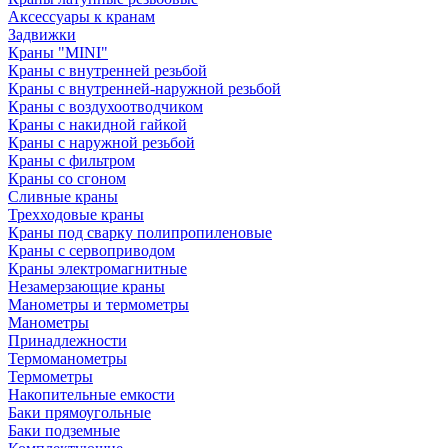
Аксессуары к кранам
Задвижки
Краны "MINI"
Краны с внутренней резьбой
Краны с внутренней-наружной резьбой
Краны с воздухоотводчиком
Краны с накидной гайкой
Краны с наружной резьбой
Краны с фильтром
Краны со сгоном
Сливные краны
Трехходовые краны
Краны под сварку полипропиленовые
Краны с сервоприводом
Краны электромагнитные
Незамерзающие краны
Манометры и термометры
Манометры
Принадлежности
Термоманометры
Термометры
Накопительные емкости
Баки прямоугольные
Баки подземные