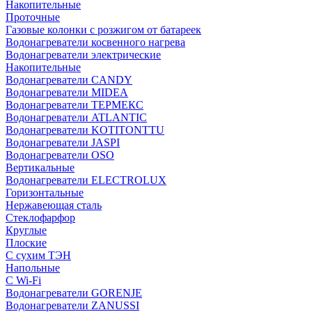
Накопительные
Проточные
Газовые колонки с розжигом от батареек
Водонагреватели косвенного нагрева
Водонагреватели электрические
Накопительные
Водонагреватели CANDY
Водонагреватели MIDEA
Водонагреватели ТЕРМЕКС
Водонагреватели ATLANTIC
Водонагреватели KOTITONTTU
Водонагреватели JASPI
Водонагреватели OSO
Вертикальные
Водонагреватели ELECTROLUX
Горизонтальные
Нержавеющая сталь
Стеклофарфор
Круглые
Плоские
С сухим ТЭН
Напольные
С Wi-Fi
Водонагреватели GORENJE
Водонагреватели ZANUSSI