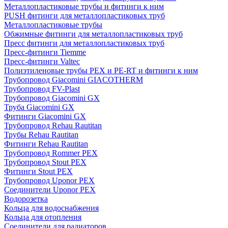
Металлопластиковые трубы и фитинги к ним
PUSH фитинги для металлопластиковых труб
Металлопластиковые трубы
Обжимные фитинги для металлопластиковых труб
Пресс фитинги для металлопластиковых труб
Пресс-фитинги Tiemme
Пресс-фитинги Valtec
Полиэтиленовые трубы PEX и PE-RT и фитинги к ним
Трубопровод Giacomini GIACOTHERM
Трубопровод FV-Plast
Трубопровод Giacomini GX
Труба Giacomini GX
Фитинги Giacomini GX
Трубопровод Rehau Rautitan
Трубы Rehau Rautitan
Фитинги Rehau Rautitan
Трубопровод Rommer PEX
Трубопровод Stout PEX
Фитинги Stout PEX
Трубопровод Uponor PEX
Соединители Uponor PEX
Водорозетка
Кольца для водоснабжения
Кольца для отопления
Соединители для радиаторов