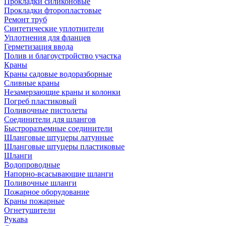
Прокладки силиконовые
Прокладки фторопластовые
Ремонт труб
Синтетические уплотнители
Уплотнения для фланцев
Герметизация ввода
Полив и благоустройство участка
Краны
Краны садовые водоразборные
Сливные краны
Незамерзающие краны и колонки
Погреб пластиковый
Поливочные пистолеты
Соединители для шлангов
Быстроразъемные соединители
Шланговые штуцеры латунные
Шланговые штуцеры пластиковые
Шланги
Водопроводные
Напорно-всасывающие шланги
Поливочные шланги
Пожарное оборудование
Краны пожарные
Огнетушители
Рукава