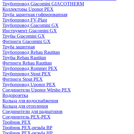
Трубопровод Giacomini GIACOTHERM
Коллекторы Uponor PEX
Труба защитная гофрированная
Трубопровод FV-Plast
Трубопровод Giacomini GX
Инструмент Giacomini GX
Трубы Giacomini GX
Фитинги Giacomini GX
Труба защитная
Трубопровод Rehau Rautitan
Трубы Rehau Rautitan
Фитинги Rehau Rautitan
Трубопровод Rommer PEX
Трубопровод Stout PEX
Фитинги Stout PEX
Трубопровод Uponor PEX
Соединители Uponor Wirsbo PEX
Водорозетка
Кольца для водоснабжения
Кольца для отопления
Соединители для радиаторов
Соединитель PEX-PEX
Тройник PEX
Тройник PEX-резьба ВР
Тройник PEX-резьба НР