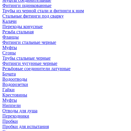
Муфты соединительные
Фитинги оцинкованные
Трубы из черной стали и фитинги к ним
Стальные фитинги под сварку
Калачи
Переходы конусные
Резьба стальная
Фланцы
Фитинги стальные черные
Муфты
Сгоны
Трубы стальные черные
Фитинги чугунные черные
Резьбовые соединители латунные
Бочата
Водоотводы
Водорозетки
Гайки
Крестовины
Муфты
Ниппели
Отводы для душа
Переходники
Пробки
Пробки для испытания