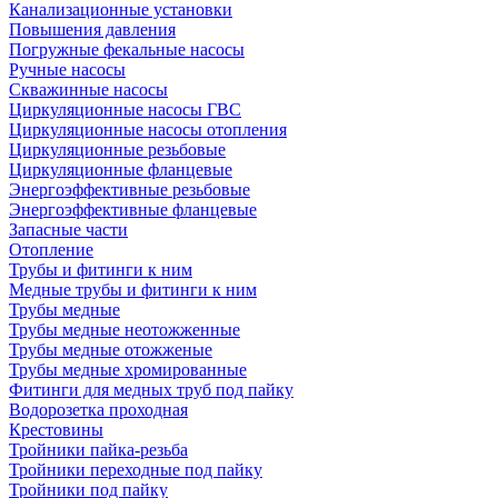
Канализационные установки
Повышения давления
Погружные фекальные насосы
Ручные насосы
Скважинные насосы
Циркуляционные насосы ГВС
Циркуляционные насосы отопления
Циркуляционные резьбовые
Циркуляционные фланцевые
Энергоэффективные резьбовые
Энергоэффективные фланцевые
Запасные части
Отопление
Трубы и фитинги к ним
Медные трубы и фитинги к ним
Трубы медные
Трубы медные неотожженные
Трубы медные отожженые
Трубы медные хромированные
Фитинги для медных труб под пайку
Водорозетка проходная
Крестовины
Тройники пайка-резьба
Тройники переходные под пайку
Тройники под пайку