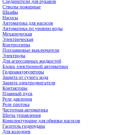
Соединители для рукавов
Стволы пожарные
Шкафы
Насосы
Автоматика для насосов
Автоматика по уровню воды
Механическая
Электрическая
Контроллеры
Поплавковые выключатели
Электроды
Для агрессивных жидкостей
Блоки электронной автоматики
Гидроаккумуляторы
Защита от сухого хода
Защита электродвигателя
Контакторы
Плавный пуск
Реле давления
Реле протока
Частотная автоматика
Щиты управления
Комплектующие для обвязки насосов
Гаситель гидроудара
Для колодцев