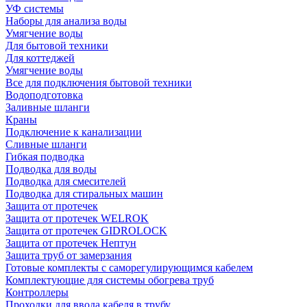
УФ системы
Наборы для анализа воды
Умягчение воды
Для бытовой техники
Для коттеджей
Умягчение воды
Все для подключения бытовой техники
Водоподготовка
Заливные шланги
Краны
Подключение к канализации
Сливные шланги
Гибкая подводка
Подводка для воды
Подводка для смесителей
Подводка для стиральных машин
Защита от протечек
Защита от протечек WELROK
Защита от протечек GIDROLOCK
Защита от протечек Нептун
Защита труб от замерзания
Готовые комплекты с саморегулирующимся кабелем
Комплектующие для системы обогрева труб
Контроллеры
Проходки для ввода кабеля в трубу