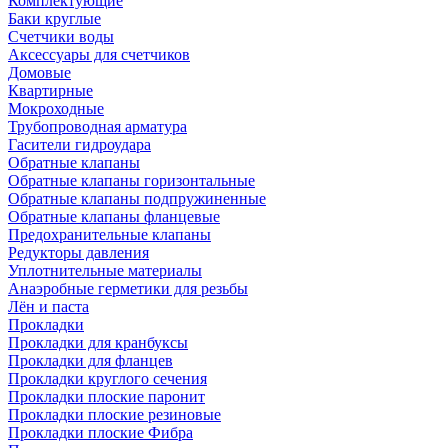
Комплектующие
Баки круглые
Счетчики воды
Аксессуары для счетчиков
Домовые
Квартирные
Мокроходные
Трубопроводная арматура
Гасители гидроудара
Обратные клапаны
Обратные клапаны горизонтальные
Обратные клапаны подпружиненные
Обратные клапаны фланцевые
Предохранительные клапаны
Редукторы давления
Уплотнительные материалы
Анаэробные герметики для резьбы
Лён и паста
Прокладки
Прокладки для кранбуксы
Прокладки для фланцев
Прокладки круглого сечения
Прокладки плоские паронит
Прокладки плоские резиновые
Прокладки плоские Фибра