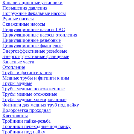
Канализационные установки
Повышения давления
Погружные фекальные насосы
Ручные насосы
Скважинные насосы
Циркуляционные насосы ГВС
Циркуляционные насосы отопления
Циркуляционные резьбовые
Циркуляционные фланцевые
Энергоэффективные резьбовые
Энергоэффективные фланцевые
Запасные части
Отопление
Трубы и фитинги к ним
Медные трубы и фитинги к ним
Трубы медные
Трубы медные неотожженные
Трубы медные отожженые
Трубы медные хромированные
Фитинги для медных труб под пайку
Водорозетка проходная
Крестовины
Тройники пайка-резьба
Тройники переходные под пайку
Тройники под пайку