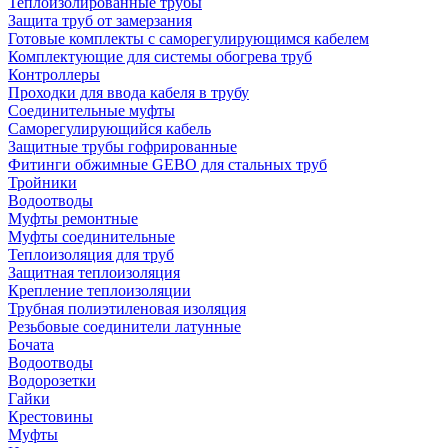
Теплоизолированные трубы
Защита труб от замерзания
Готовые комплекты с саморегулирующимся кабелем
Комплектующие для системы обогрева труб
Контроллеры
Проходки для ввода кабеля в трубу
Соединительные муфты
Саморегулирующийся кабель
Защитные трубы гофрированные
Фитинги обжимные GEBO для стальных труб
Тройники
Водоотводы
Муфты ремонтные
Муфты соединительные
Теплоизоляция для труб
Защитная теплоизоляция
Крепление теплоизоляции
Трубная полиэтиленовая изоляция
Резьбовые соединители латунные
Бочата
Водоотводы
Водорозетки
Гайки
Крестовины
Муфты