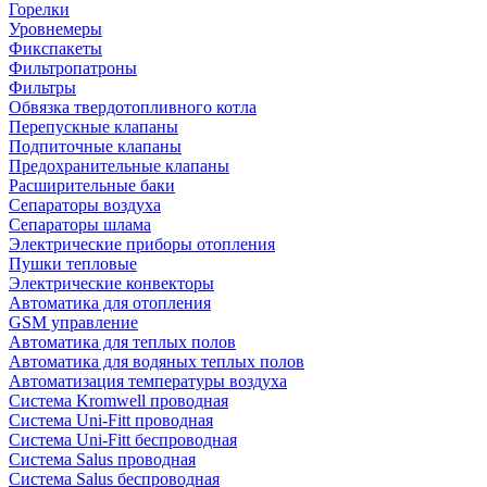
Горелки
Уровнемеры
Фикспакеты
Фильтропатроны
Фильтры
Обвязка твердотопливного котла
Перепускные клапаны
Подпиточные клапаны
Предохранительные клапаны
Расширительные баки
Сепараторы воздуха
Сепараторы шлама
Электрические приборы отопления
Пушки тепловые
Электрические конвекторы
Автоматика для отопления
GSM управление
Автоматика для теплых полов
Автоматика для водяных теплых полов
Автоматизация температуры воздуха
Система Kromwell проводная
Система Uni-Fitt проводная
Система Uni-Fitt беспроводная
Система Salus проводная
Система Salus беспроводная