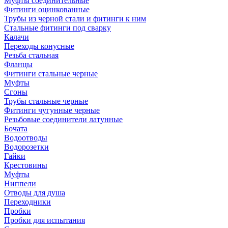
Муфты соединительные
Фитинги оцинкованные
Трубы из черной стали и фитинги к ним
Стальные фитинги под сварку
Калачи
Переходы конусные
Резьба стальная
Фланцы
Фитинги стальные черные
Муфты
Сгоны
Трубы стальные черные
Фитинги чугунные черные
Резьбовые соединители латунные
Бочата
Водоотводы
Водорозетки
Гайки
Крестовины
Муфты
Ниппели
Отводы для душа
Переходники
Пробки
Пробки для испытания