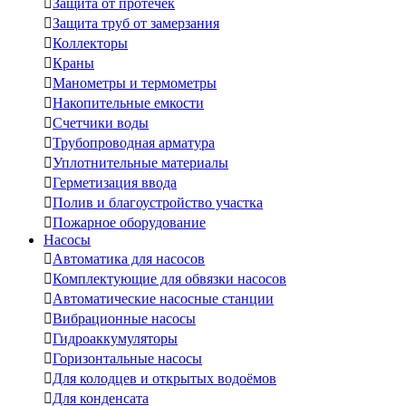

Защита от протечек

Защита труб от замерзания

Коллекторы

Краны

Манометры и термометры

Накопительные емкости

Счетчики воды

Трубопроводная арматура

Уплотнительные материалы

Герметизация ввода

Полив и благоустройство участка

Пожарное оборудование
Насосы

Автоматика для насосов

Комплектующие для обвязки насосов

Автоматические насосные станции

Вибрационные насосы

Гидроаккумуляторы

Горизонтальные насосы

Для колодцев и открытых водоёмов

Для конденсата