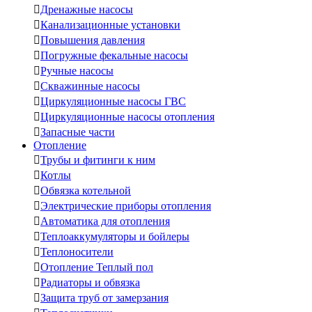

Дренажные насосы

Канализационные установки

Повышения давления

Погружные фекальные насосы

Ручные насосы

Скважинные насосы

Циркуляционные насосы ГВС

Циркуляционные насосы отопления

Запасные части
Отопление

Трубы и фитинги к ним

Котлы

Обвязка котельной

Электрические приборы отопления

Автоматика для отопления

Теплоаккумуляторы и бойлеры

Теплоносители

Отопление Теплый пол

Радиаторы и обвязка

Защита труб от замерзания