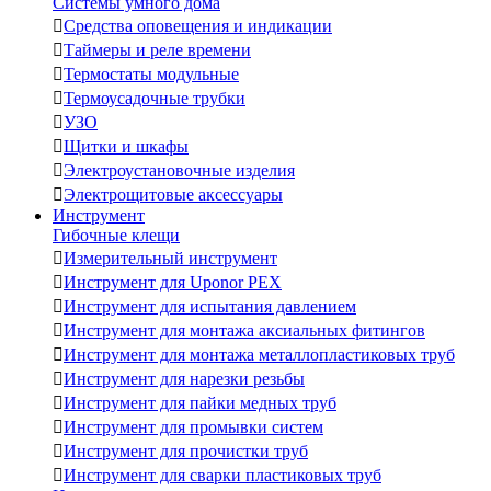
Системы умного дома

Средства оповещения и индикации

Таймеры и реле времени

Термостаты модульные

Термоусадочные трубки

УЗО

Щитки и шкафы

Электроустановочные изделия

Электрощитовые аксессуары
Инструмент
Гибочные клещи

Измерительный инструмент

Инструмент для Uponor PEX

Инструмент для испытания давлением

Инструмент для монтажа аксиальных фитингов

Инструмент для монтажа металлопластиковых труб

Инструмент для нарезки резьбы

Инструмент для пайки медных труб

Инструмент для промывки систем

Инструмент для прочистки труб

Инструмент для сварки пластиковых труб