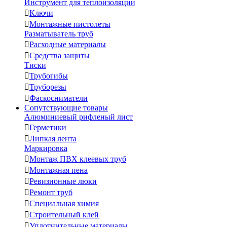
Инструмент для теплоизоляции

Ключи

Монтажные пистолеты
Разматыватель труб

Расходные материалы

Средства защиты
Тиски

Трубогибы

Труборезы

Фаскосниматели
Сопутствующие товары
Алюминиевый рифленый лист

Герметики

Липкая лента
Маркировка

Монтаж ПВХ клеевых труб

Монтажная пена

Ревизионные люки

Ремонт труб

Специальная химия

Строительный клей

Уплотнительные материалы