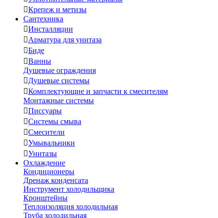

Крепеж и метизы
Сантехника

Инсталляции

Арматура для унитаза

Биде

Ванны
Душевые ограждения

Душевые системы

Комплектующие и запчасти к смесителям
Монтажные системы

Писсуары

Системы смыва

Смесители

Умывальники

Унитазы
Охлаждение
Кондиционеры
Дренаж конденсата
Инструмент холодильщика
Кронштейны
Теплоизоляция холодильная
Труба холодильная