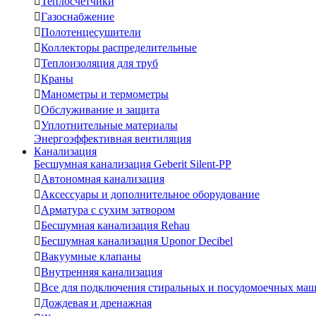

Теплосчетчики

Газоснабжение

Полотенцесушители

Коллекторы распределительные

Теплоизоляция для труб

Краны

Манометры и термометры

Обслуживание и защита

Уплотнительные материалы
Энергоэффективная вентиляция
Канализация
Бесшумная канализация Geberit Silent-PP

Автономная канализация

Аксессуары и дополнительное оборудование

Арматура с сухим затвором

Бесшумная канализация Rehau

Бесшумная канализация Uponor Decibel

Вакуумные клапаны

Внутренняя канализация

Все для подключения стиральных и посудомоечных ма

Дождевая и дренажная