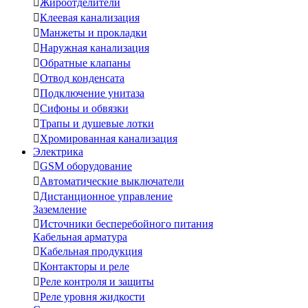

Жироотделители

Клеевая канализация

Манжеты и прокладки

Наружная канализация

Обратные клапаны

Отвод конденсата

Подключение унитаза

Сифоны и обвязки

Трапы и душевые лотки

Хромированная канализация
Электрика

GSM оборудование

Автоматические выключатели

Дистанционное управление
Заземление

Источники бесперебойного питания
Кабельная арматура

Кабельная продукция

Контакторы и реле

Реле контроля и защиты

Реле уровня жидкости