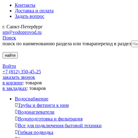
Контакты
Доставка и оплата
Задать вопрос
г. Санкт-Петербург
sm@vodoprovod.ru
Поиск
поиск по наименованию раздела или товара
переход в раздел
Войти
+7 (812) 350-45-25
заказать звонок
в корзине
:
товаров
в закладках
:
товаров
Водоснабжение

Трубы и фитинги к ним

Водонагреватели

Водоподготовка и фильтрация

Все для подключения бытовой техники

Гибкая подводка