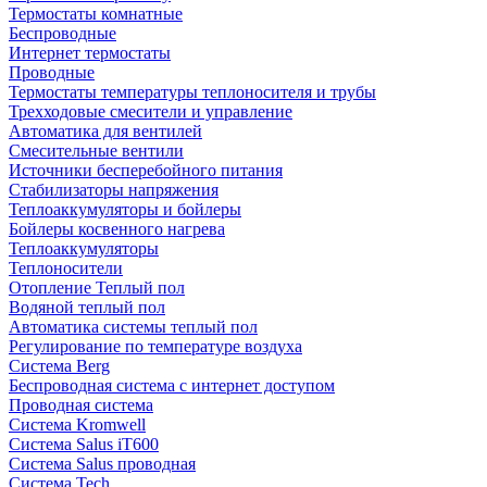
Термостаты комнатные
Беспроводные
Интернет термостаты
Проводные
Термостаты температуры теплоносителя и трубы
Трехходовые смесители и управление
Автоматика для вентилей
Смесительные вентили
Источники бесперебойного питания
Стабилизаторы напряжения
Теплоаккумуляторы и бойлеры
Бойлеры косвенного нагрева
Теплоаккумуляторы
Теплоносители
Отопление Теплый пол
Водяной теплый пол
Автоматика системы теплый пол
Регулирование по температуре воздуха
Система Berg
Беспроводная система с интернет доступом
Проводная система
Система Kromwell
Система Salus iT600
Система Salus проводная
Система Tech