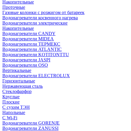
Накопительные
Проточные
Газовые колонки с розжигом от батареек
Водонагреватели косвенного нагрева
Водонагреватели электрические
Накопительные
Водонагреватели CANDY
Водонагреватели MIDEA
Водонагреватели ТЕРМЕКС
Водонагреватели ATLANTIC
Водонагреватели KOTITONTTU
Водонагреватели JASPI
Водонагреватели OSO
Вертикальные
Водонагреватели ELECTROLUX
Горизонтальные
Нержавеющая сталь
Стеклофарфор
Круглые
Плоские
С сухим ТЭН
Напольные
С Wi-Fi
Водонагреватели GORENJE
Водонагреватели ZANUSSI