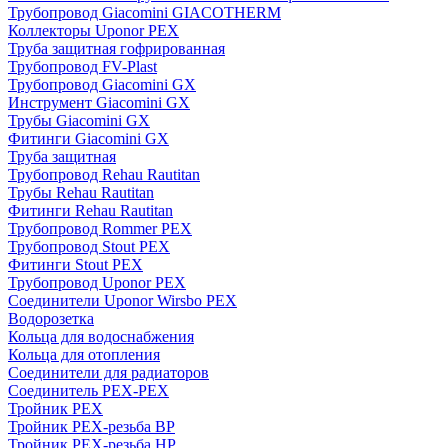
Трубопровод Giacomini GIACOTHERM
Коллекторы Uponor PEX
Труба защитная гофрированная
Трубопровод FV-Plast
Трубопровод Giacomini GX
Инструмент Giacomini GX
Трубы Giacomini GX
Фитинги Giacomini GX
Труба защитная
Трубопровод Rehau Rautitan
Трубы Rehau Rautitan
Фитинги Rehau Rautitan
Трубопровод Rommer PEX
Трубопровод Stout PEX
Фитинги Stout PEX
Трубопровод Uponor PEX
Соединители Uponor Wirsbo PEX
Водорозетка
Кольца для водоснабжения
Кольца для отопления
Соединители для радиаторов
Соединитель PEX-PEX
Тройник PEX
Тройник PEX-резьба ВР
Тройник PEX-резьба НР