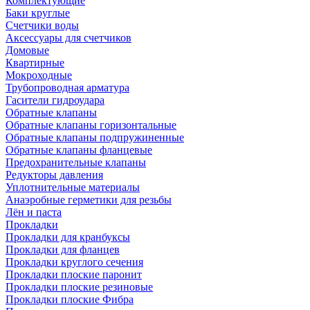
Комплектующие
Баки круглые
Счетчики воды
Аксессуары для счетчиков
Домовые
Квартирные
Мокроходные
Трубопроводная арматура
Гасители гидроудара
Обратные клапаны
Обратные клапаны горизонтальные
Обратные клапаны подпружиненные
Обратные клапаны фланцевые
Предохранительные клапаны
Редукторы давления
Уплотнительные материалы
Анаэробные герметики для резьбы
Лён и паста
Прокладки
Прокладки для кранбуксы
Прокладки для фланцев
Прокладки круглого сечения
Прокладки плоские паронит
Прокладки плоские резиновые
Прокладки плоские Фибра