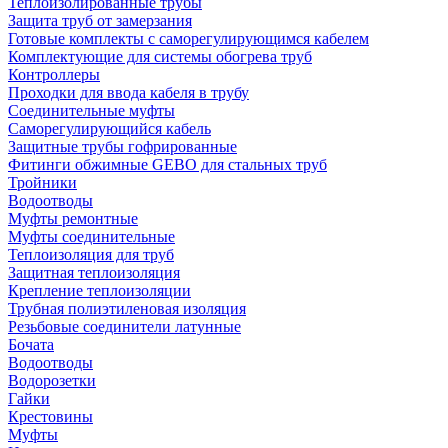
Теплоизолированные трубы
Защита труб от замерзания
Готовые комплекты с саморегулирующимся кабелем
Комплектующие для системы обогрева труб
Контроллеры
Проходки для ввода кабеля в трубу
Соединительные муфты
Саморегулирующийся кабель
Защитные трубы гофрированные
Фитинги обжимные GEBO для стальных труб
Тройники
Водоотводы
Муфты ремонтные
Муфты соединительные
Теплоизоляция для труб
Защитная теплоизоляция
Крепление теплоизоляции
Трубная полиэтиленовая изоляция
Резьбовые соединители латунные
Бочата
Водоотводы
Водорозетки
Гайки
Крестовины
Муфты