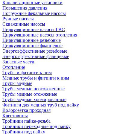
Канализационные установки
Повышения давления
Погружные фекальные насосы
Ручные насосы
Скважинные насосы
Циркуляционные насосы ГВС
Циркуляционные насосы отопления
Циркуляционные резьбовые
Циркуляционные фланцевые
Энергоэффективные резьбовые
Энергоэффективные фланцевые
Запасные части
Отопление
Трубы и фитинги к ним
Медные трубы и фитинги к ним
Трубы медные
Трубы медные неотожженные
Трубы медные отожженые
Трубы медные хромированные
Фитинги для медных труб под пайку
Водорозетка проходная
Крестовины
Тройники пайка-резьба
Тройники переходные под пайку
Тройники под пайку