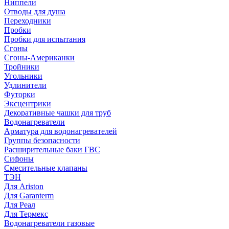
Ниппели
Отводы для душа
Переходники
Пробки
Пробки для испытания
Сгоны
Сгоны-Американки
Тройники
Угольники
Удлинители
Футорки
Эксцентрики
Декоративные чашки для труб
Водонагреватели
Арматура для водонагревателей
Группы безопасности
Расширительные баки ГВС
Сифоны
Смесительные клапаны
ТЭН
Для Ariston
Для Garanterm
Для Реал
Для Термекс
Водонагреватели газовые