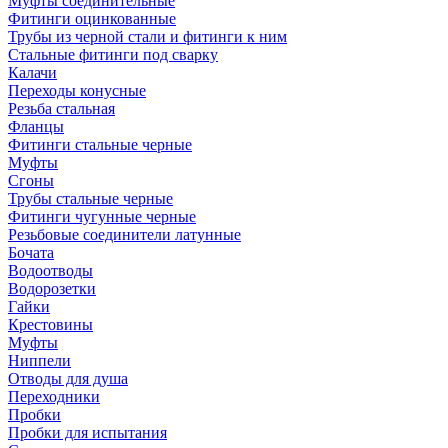
Муфты соединительные
Фитинги оцинкованные
Трубы из черной стали и фитинги к ним
Стальные фитинги под сварку
Калачи
Переходы конусные
Резьба стальная
Фланцы
Фитинги стальные черные
Муфты
Сгоны
Трубы стальные черные
Фитинги чугунные черные
Резьбовые соединители латунные
Бочата
Водоотводы
Водорозетки
Гайки
Крестовины
Муфты
Ниппели
Отводы для душа
Переходники
Пробки
Пробки для испытания