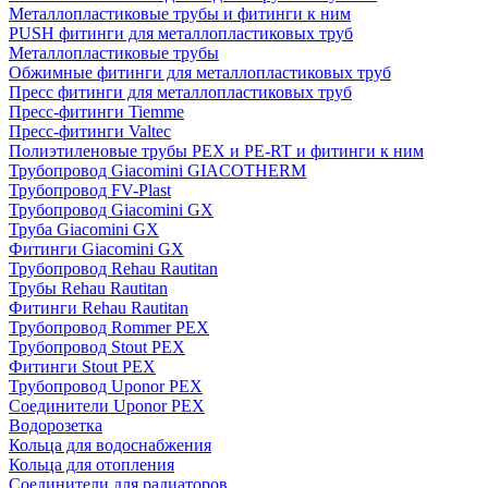
Металлопластиковые трубы и фитинги к ним
PUSH фитинги для металлопластиковых труб
Металлопластиковые трубы
Обжимные фитинги для металлопластиковых труб
Пресс фитинги для металлопластиковых труб
Пресс-фитинги Tiemme
Пресс-фитинги Valtec
Полиэтиленовые трубы PEX и PE-RT и фитинги к ним
Трубопровод Giacomini GIACOTHERM
Трубопровод FV-Plast
Трубопровод Giacomini GX
Труба Giacomini GX
Фитинги Giacomini GX
Трубопровод Rehau Rautitan
Трубы Rehau Rautitan
Фитинги Rehau Rautitan
Трубопровод Rommer PEX
Трубопровод Stout PEX
Фитинги Stout PEX
Трубопровод Uponor PEX
Соединители Uponor PEX
Водорозетка
Кольца для водоснабжения
Кольца для отопления
Соединители для радиаторов