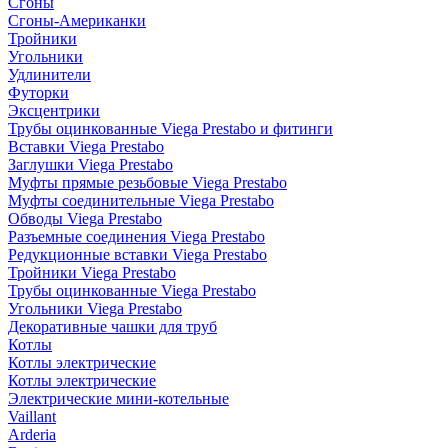
Сгоны
Сгоны-Американки
Тройники
Угольники
Удлинители
Футорки
Эксцентрики
Трубы оцинкованные Viega Prestabo и фитинги
Вставки Viega Prestabo
Заглушки Viega Prestabo
Муфты прямые резьбовые Viega Prestabo
Муфты соединительные Viega Prestabo
Обводы Viega Prestabo
Разъемные соединения Viega Prestabo
Редукционные вставки Viega Prestabo
Тройники Viega Prestabo
Трубы оцинкованные Viega Prestabo
Угольники Viega Prestabo
Декоративные чашки для труб
Котлы
Котлы электрические
Котлы электрические
Электрические мини-котельные
Vaillant
Arderia