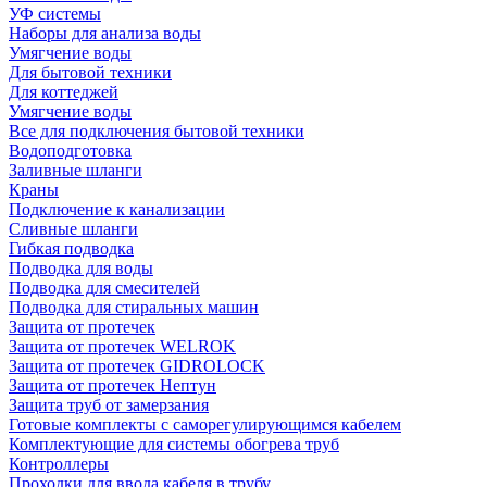
УФ системы
Наборы для анализа воды
Умягчение воды
Для бытовой техники
Для коттеджей
Умягчение воды
Все для подключения бытовой техники
Водоподготовка
Заливные шланги
Краны
Подключение к канализации
Сливные шланги
Гибкая подводка
Подводка для воды
Подводка для смесителей
Подводка для стиральных машин
Защита от протечек
Защита от протечек WELROK
Защита от протечек GIDROLOCK
Защита от протечек Нептун
Защита труб от замерзания
Готовые комплекты с саморегулирующимся кабелем
Комплектующие для системы обогрева труб
Контроллеры
Проходки для ввода кабеля в трубу