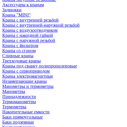
Аксессуары к кранам
Задвижки
Краны "MINI"
Краны с внутренней резьбой
Краны с внутренней-наружной резьбой
Краны с воздухоотводчиком
Краны с накидной гайкой
Краны с наружной резьбой
Краны с фильтром
Краны со сгоном
Сливные краны
Трехходовые краны
Краны под сварку полипропиленовые
Краны с сервоприводом
Краны электромагнитные
Незамерзающие краны
Манометры и термометры
Манометры
Принадлежности
Термоманометры
Термометры
Накопительные емкости
Баки прямоугольные
Баки подземные