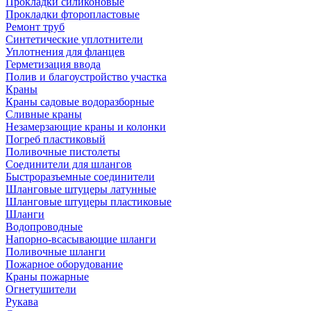
Прокладки силиконовые
Прокладки фторопластовые
Ремонт труб
Синтетические уплотнители
Уплотнения для фланцев
Герметизация ввода
Полив и благоустройство участка
Краны
Краны садовые водоразборные
Сливные краны
Незамерзающие краны и колонки
Погреб пластиковый
Поливочные пистолеты
Соединители для шлангов
Быстроразъемные соединители
Шланговые штуцеры латунные
Шланговые штуцеры пластиковые
Шланги
Водопроводные
Напорно-всасывающие шланги
Поливочные шланги
Пожарное оборудование
Краны пожарные
Огнетушители
Рукава