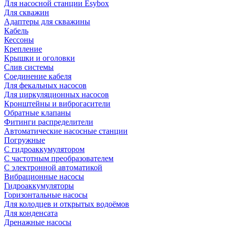
Для насосной станции Esybox
Для скважин
Адаптеры для скважины
Кабель
Кессоны
Крепление
Крышки и оголовки
Слив системы
Соединение кабеля
Для фекальных насосов
Для циркуляционных насосов
Кронштейны и виброгасители
Обратные клапаны
Фитинги распределители
Автоматические насосные станции
Погружные
С гидроаккумулятором
С частотным преобразователем
С электронной автоматикой
Вибрационные насосы
Гидроаккумуляторы
Горизонтальные насосы
Для колодцев и открытых водоёмов
Для конденсата
Дренажные насосы