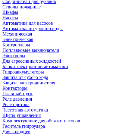
Соединители для рукавов
Стволы пожарные
Шкафы
Насосы
Автоматика для насосов
Автоматика по уровню воды
Механическая
Электрическая
Контроллеры
Поплавковые выключатели
Электроды
Для агрессивных жидкостей
Блоки электронной автоматики
Гидроаккумуляторы
Защита от сухого хода
Защита электродвигателя
Контакторы
Плавный пуск
Реле давления
Реле протока
Частотная автоматика
Щиты управления
Комплектующие для обвязки насосов
Гаситель гидроудара
Для колодцев