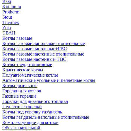
Baxi
Kotitonttu
Protherm
Stout
Thermex
Zota
ЭВАН
Котлы газовые
Котлы газовые напольные отопительные
Котлы газовые напольные+ГВС
Котлы газовые настенные отопительные
Котлы газовые настенные+ГВС
Котлы твердотопливные
Классические котлы
Полуавтоматические котлы
Автоматические угольные и пеллетные котлы
Котлы дизельные
Горелки для котлов
Газовые горелки
Горелки для дизельного топлива
Пеллетные горелки
Котлы под горелку газ/дизель
Котлы газ\дизель напольные отопительные
Комплектующие для котлов
Обвязка котельной