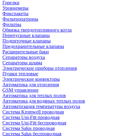
Горелки
Уровнемеры
Фикспакеты
Фильтропатроны
Фильтры
Обвязка твердотопливного котла
Перепускные клапаны
Подпиточные клапаны
Предохранительные клапаны
Расширительные баки
Сепараторы воздуха
Сепараторы шлама
Электрические приборы отопления
Пушки тепловые
Электрические конвекторы
Автоматика для отопления
GSM управление
Автоматика для теплых полов
Автоматика для водяных теплых полов
Автоматизация температуры воздуха
Система Kromwell проводная
Система Uni-Fitt проводная
Система Uni-Fitt беспроводная
Система Salus проводная
Система Salus беспроводная