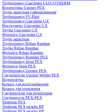
Трубопровод Giacomini GIACOTHERM
Коллекторы Uponor PEX
Труба защитная гофрированная
Трубопровод FV-Plast
Трубопровод Giacomini GX
Инструмент Giacomini GX
Трубы Giacomini GX
Фитинги Giacomini GX
Труба защитная
Трубопровод Rehau Rautitan
Трубы Rehau Rautitan
Фитинги Rehau Rautitan
Трубопровод Rommer PEX
Трубопровод Stout PEX
Фитинги Stout PEX
Трубопровод Uponor PEX
Соединители Uponor Wirsbo PEX
Водорозетка
Кольца для водоснабжения
Кольца для отопления
Соединители для радиаторов
Соединитель PEX-PEX
Тройник PEX
Тройник PEX-резьба ВР
Тройник PEX-резьба НР