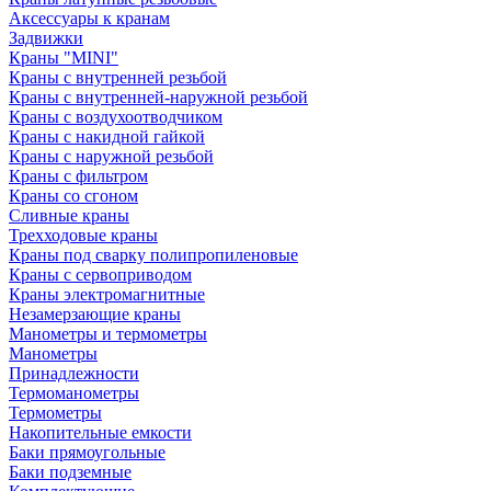
Аксессуары к кранам
Задвижки
Краны "MINI"
Краны с внутренней резьбой
Краны с внутренней-наружной резьбой
Краны с воздухоотводчиком
Краны с накидной гайкой
Краны с наружной резьбой
Краны с фильтром
Краны со сгоном
Сливные краны
Трехходовые краны
Краны под сварку полипропиленовые
Краны с сервоприводом
Краны электромагнитные
Незамерзающие краны
Манометры и термометры
Манометры
Принадлежности
Термоманометры
Термометры
Накопительные емкости
Баки прямоугольные
Баки подземные