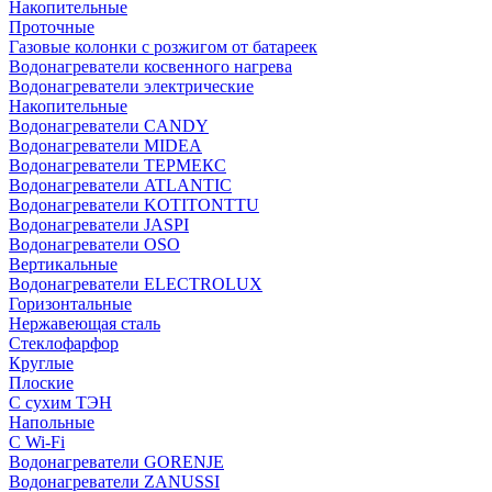
Накопительные
Проточные
Газовые колонки с розжигом от батареек
Водонагреватели косвенного нагрева
Водонагреватели электрические
Накопительные
Водонагреватели CANDY
Водонагреватели MIDEA
Водонагреватели ТЕРМЕКС
Водонагреватели ATLANTIC
Водонагреватели KOTITONTTU
Водонагреватели JASPI
Водонагреватели OSO
Вертикальные
Водонагреватели ELECTROLUX
Горизонтальные
Нержавеющая сталь
Стеклофарфор
Круглые
Плоские
С сухим ТЭН
Напольные
С Wi-Fi
Водонагреватели GORENJE
Водонагреватели ZANUSSI