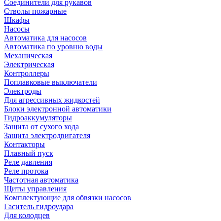
Соединители для рукавов
Стволы пожарные
Шкафы
Насосы
Автоматика для насосов
Автоматика по уровню воды
Механическая
Электрическая
Контроллеры
Поплавковые выключатели
Электроды
Для агрессивных жидкостей
Блоки электронной автоматики
Гидроаккумуляторы
Защита от сухого хода
Защита электродвигателя
Контакторы
Плавный пуск
Реле давления
Реле протока
Частотная автоматика
Щиты управления
Комплектующие для обвязки насосов
Гаситель гидроудара
Для колодцев