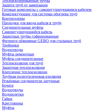
Теплоизолированные трубы
Защита труб от замерзания
Готовые комплекты с саморегулирующимся кабелем
Комплектующие для системы обогрева труб
Контроллеры
Проходки для ввода кабеля в трубу
Соединительные муфты
Саморегулирующийся кабель
Защитные трубы гофрированные
Фитинги обжимные GEBO для стальных труб
Тройники
Водоотводы
Муфты ремонтные
Муфты соединительные
Теплоизоляция для труб
Защитная теплоизоляция
Крепление теплоизоляции
Трубная полиэтиленовая изоляция
Резьбовые соединители латунные
Бочата
Водоотводы
Водорозетки
Гайки
Крестовины
Муфты