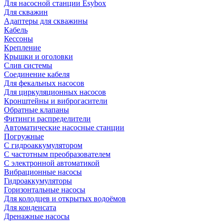
Для насосной станции Esybox
Для скважин
Адаптеры для скважины
Кабель
Кессоны
Крепление
Крышки и оголовки
Слив системы
Соединение кабеля
Для фекальных насосов
Для циркуляционных насосов
Кронштейны и виброгасители
Обратные клапаны
Фитинги распределители
Автоматические насосные станции
Погружные
С гидроаккумулятором
С частотным преобразователем
С электронной автоматикой
Вибрационные насосы
Гидроаккумуляторы
Горизонтальные насосы
Для колодцев и открытых водоёмов
Для конденсата
Дренажные насосы