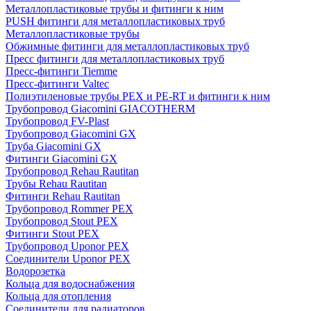
Металлопластиковые трубы и фитинги к ним
PUSH фитинги для металлопластиковых труб
Металлопластиковые трубы
Обжимные фитинги для металлопластиковых труб
Пресс фитинги для металлопластиковых труб
Пресс-фитинги Tiemme
Пресс-фитинги Valtec
Полиэтиленовые трубы PEX и PE-RT и фитинги к ним
Трубопровод Giacomini GIACOTHERM
Трубопровод FV-Plast
Трубопровод Giacomini GX
Труба Giacomini GX
Фитинги Giacomini GX
Трубопровод Rehau Rautitan
Трубы Rehau Rautitan
Фитинги Rehau Rautitan
Трубопровод Rommer PEX
Трубопровод Stout PEX
Фитинги Stout PEX
Трубопровод Uponor PEX
Соединители Uponor PEX
Водорозетка
Кольца для водоснабжения
Кольца для отопления
Соединители для радиаторов