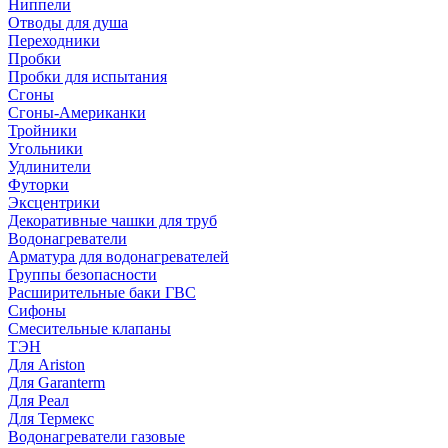
Ниппели
Отводы для душа
Переходники
Пробки
Пробки для испытания
Сгоны
Сгоны-Американки
Тройники
Угольники
Удлинители
Футорки
Эксцентрики
Декоративные чашки для труб
Водонагреватели
Арматура для водонагревателей
Группы безопасности
Расширительные баки ГВС
Сифоны
Смесительные клапаны
ТЭН
Для Ariston
Для Garanterm
Для Реал
Для Термекс
Водонагреватели газовые