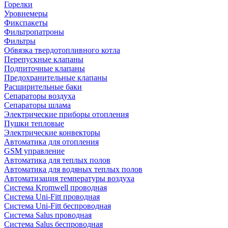
Горелки
Уровнемеры
Фикспакеты
Фильтропатроны
Фильтры
Обвязка твердотопливного котла
Перепускные клапаны
Подпиточные клапаны
Предохранительные клапаны
Расширительные баки
Сепараторы воздуха
Сепараторы шлама
Электрические приборы отопления
Пушки тепловые
Электрические конвекторы
Автоматика для отопления
GSM управление
Автоматика для теплых полов
Автоматика для водяных теплых полов
Автоматизация температуры воздуха
Система Kromwell проводная
Система Uni-Fitt проводная
Система Uni-Fitt беспроводная
Система Salus проводная
Система Salus беспроводная