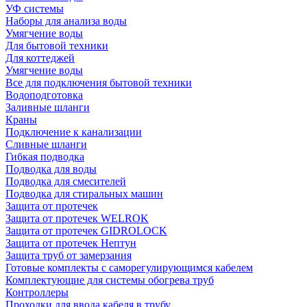
УФ системы
Наборы для анализа воды
Умягчение воды
Для бытовой техники
Для коттеджей
Умягчение воды
Все для подключения бытовой техники
Водоподготовка
Заливные шланги
Краны
Подключение к канализации
Сливные шланги
Гибкая подводка
Подводка для воды
Подводка для смесителей
Подводка для стиральных машин
Защита от протечек
Защита от протечек WELROK
Защита от протечек GIDROLOCK
Защита от протечек Нептун
Защита труб от замерзания
Готовые комплекты с саморегулирующимся кабелем
Комплектующие для системы обогрева труб
Контроллеры
Проходки для ввода кабеля в трубу