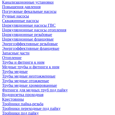
Канализационные установки
Повышения давления
Погружные фекальные насосы
Ручные насосы
Скважинные насосы
Циркуляционные насосы ГВС
Циркуляционные насосы отопления
Циркуляционные резьбовые
Циркуляционные фланцевые
Энергоэффективные резьбовые
Энергоэффективные фланцевые
Запасные части
Отопление
Трубы и фитинги к ним
Медные трубы и фитинги к ним
Трубы медные
Трубы медные неотожженные
Трубы медные отожженые
Трубы медные хромированные
Фитинги для медных труб под пайку
Водорозетка проходная
Крестовины
Тройники пайка-резьба
Тройники переходные под пайку
Тройники под пайку