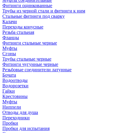
Муфты соединительные
Фитинги оцинкованные
Трубы из черной стали и фитинги к ним
Стальные фитинги под сварку
Калачи
Переходы конусные
Резьба стальная
Фланцы
Фитинги стальные черные
Муфты
Сгоны
Трубы стальные черные
Фитинги чугунные черные
Резьбовые соединители латунные
Бочата
Водоотводы
Водорозетки
Гайки
Крестовины
Муфты
Ниппели
Отводы для душа
Переходники
Пробки
Пробки для испытания