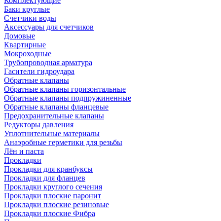
Комплектующие
Баки круглые
Счетчики воды
Аксессуары для счетчиков
Домовые
Квартирные
Мокроходные
Трубопроводная арматура
Гасители гидроудара
Обратные клапаны
Обратные клапаны горизонтальные
Обратные клапаны подпружиненные
Обратные клапаны фланцевые
Предохранительные клапаны
Редукторы давления
Уплотнительные материалы
Анаэробные герметики для резьбы
Лён и паста
Прокладки
Прокладки для кранбуксы
Прокладки для фланцев
Прокладки круглого сечения
Прокладки плоские паронит
Прокладки плоские резиновые
Прокладки плоские Фибра