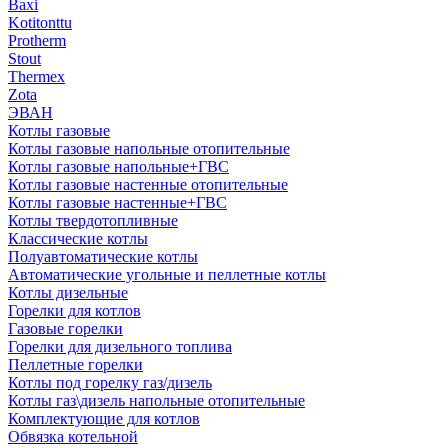
Baxi
Kotitonttu
Protherm
Stout
Thermex
Zota
ЭВАН
Котлы газовые
Котлы газовые напольные отопительные
Котлы газовые напольные+ГВС
Котлы газовые настенные отопительные
Котлы газовые настенные+ГВС
Котлы твердотопливные
Классические котлы
Полуавтоматические котлы
Автоматические угольные и пеллетные котлы
Котлы дизельные
Горелки для котлов
Газовые горелки
Горелки для дизельного топлива
Пеллетные горелки
Котлы под горелку газ/дизель
Котлы газ\дизель напольные отопительные
Комплектующие для котлов
Обвязка котельной