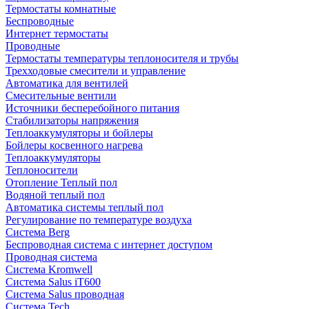
Термостаты комнатные
Беспроводные
Интернет термостаты
Проводные
Термостаты температуры теплоносителя и трубы
Трехходовые смесители и управление
Автоматика для вентилей
Смесительные вентили
Источники бесперебойного питания
Стабилизаторы напряжения
Теплоаккумуляторы и бойлеры
Бойлеры косвенного нагрева
Теплоаккумуляторы
Теплоносители
Отопление Теплый пол
Водяной теплый пол
Автоматика системы теплый пол
Регулирование по температуре воздуха
Система Berg
Беспроводная система с интернет доступом
Проводная система
Система Kromwell
Система Salus iT600
Система Salus проводная
Система Tech