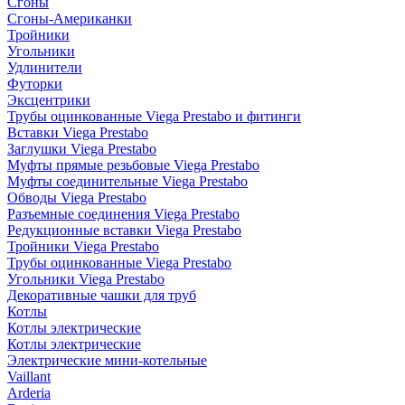
Сгоны
Сгоны-Американки
Тройники
Угольники
Удлинители
Футорки
Эксцентрики
Трубы оцинкованные Viega Prestabo и фитинги
Вставки Viega Prestabo
Заглушки Viega Prestabo
Муфты прямые резьбовые Viega Prestabo
Муфты соединительные Viega Prestabo
Обводы Viega Prestabo
Разъемные соединения Viega Prestabo
Редукционные вставки Viega Prestabo
Тройники Viega Prestabo
Трубы оцинкованные Viega Prestabo
Угольники Viega Prestabo
Декоративные чашки для труб
Котлы
Котлы электрические
Котлы электрические
Электрические мини-котельные
Vaillant
Arderia