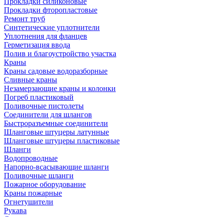
Прокладки силиконовые
Прокладки фторопластовые
Ремонт труб
Синтетические уплотнители
Уплотнения для фланцев
Герметизация ввода
Полив и благоустройство участка
Краны
Краны садовые водоразборные
Сливные краны
Незамерзающие краны и колонки
Погреб пластиковый
Поливочные пистолеты
Соединители для шлангов
Быстроразъемные соединители
Шланговые штуцеры латунные
Шланговые штуцеры пластиковые
Шланги
Водопроводные
Напорно-всасывающие шланги
Поливочные шланги
Пожарное оборудование
Краны пожарные
Огнетушители
Рукава