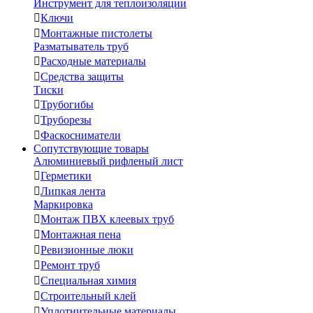
Инструмент для теплоизоляции

Ключи

Монтажные пистолеты
Разматыватель труб

Расходные материалы

Средства защиты
Тиски

Трубогибы

Труборезы

Фаскосниматели
Сопутствующие товары
Алюминиевый рифленый лист

Герметики

Липкая лента
Маркировка

Монтаж ПВХ клеевых труб

Монтажная пена

Ревизионные люки

Ремонт труб

Специальная химия

Строительный клей

Уплотнительные материалы