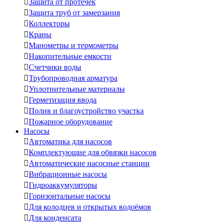

Защита от протечек

Защита труб от замерзания

Коллекторы

Краны

Манометры и термометры

Накопительные емкости

Счетчики воды

Трубопроводная арматура

Уплотнительные материалы

Герметизация ввода

Полив и благоустройство участка

Пожарное оборудование
Насосы

Автоматика для насосов

Комплектующие для обвязки насосов

Автоматические насосные станции

Вибрационные насосы

Гидроаккумуляторы

Горизонтальные насосы

Для колодцев и открытых водоёмов

Для конденсата