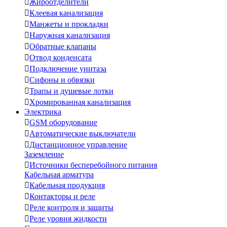

Жироотделители

Клеевая канализация

Манжеты и прокладки

Наружная канализация

Обратные клапаны

Отвод конденсата

Подключение унитаза

Сифоны и обвязки

Трапы и душевые лотки

Хромированная канализация
Электрика

GSM оборудование

Автоматические выключатели

Дистанционное управление
Заземление

Источники бесперебойного питания
Кабельная арматура

Кабельная продукция

Контакторы и реле

Реле контроля и защиты

Реле уровня жидкости