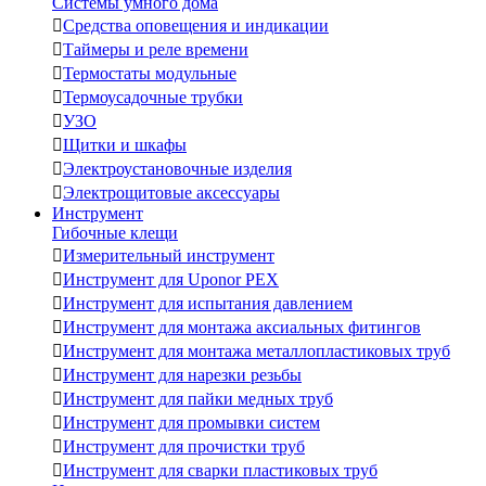
Системы умного дома

Средства оповещения и индикации

Таймеры и реле времени

Термостаты модульные

Термоусадочные трубки

УЗО

Щитки и шкафы

Электроустановочные изделия

Электрощитовые аксессуары
Инструмент
Гибочные клещи

Измерительный инструмент

Инструмент для Uponor PEX

Инструмент для испытания давлением

Инструмент для монтажа аксиальных фитингов

Инструмент для монтажа металлопластиковых труб

Инструмент для нарезки резьбы

Инструмент для пайки медных труб

Инструмент для промывки систем

Инструмент для прочистки труб

Инструмент для сварки пластиковых труб