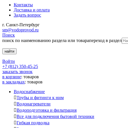
Контакты
Доставка и оплата
Задать вопрос
г. Санкт-Петербург
sm@vodoprovod.ru
Поиск
поиск по наименованию раздела или товара
переход в раздел
Войти
+7 (812) 350-45-25
заказать звонок
в корзине
:
товаров
в закладках
:
товаров
Водоснабжение

Трубы и фитинги к ним

Водонагреватели

Водоподготовка и фильтрация

Все для подключения бытовой техники

Гибкая подводка