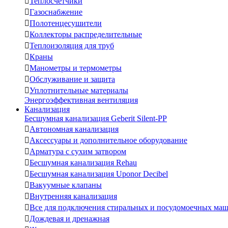

Теплосчетчики

Газоснабжение

Полотенцесушители

Коллекторы распределительные

Теплоизоляция для труб

Краны

Манометры и термометры

Обслуживание и защита

Уплотнительные материалы
Энергоэффективная вентиляция
Канализация
Бесшумная канализация Geberit Silent-PP

Автономная канализация

Аксессуары и дополнительное оборудование

Арматура с сухим затвором

Бесшумная канализация Rehau

Бесшумная канализация Uponor Decibel

Вакуумные клапаны

Внутренняя канализация

Все для подключения стиральных и посудомоечных ма

Дождевая и дренажная