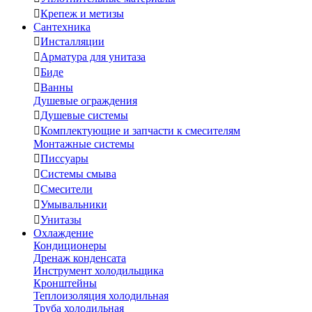

Крепеж и метизы
Сантехника

Инсталляции

Арматура для унитаза

Биде

Ванны
Душевые ограждения

Душевые системы

Комплектующие и запчасти к смесителям
Монтажные системы

Писсуары

Системы смыва

Смесители

Умывальники

Унитазы
Охлаждение
Кондиционеры
Дренаж конденсата
Инструмент холодильщика
Кронштейны
Теплоизоляция холодильная
Труба холодильная