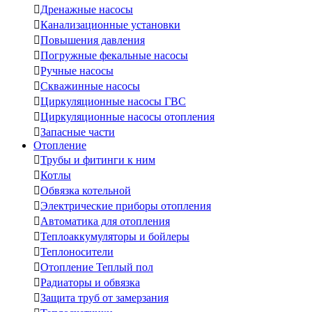

Дренажные насосы

Канализационные установки

Повышения давления

Погружные фекальные насосы

Ручные насосы

Скважинные насосы

Циркуляционные насосы ГВС

Циркуляционные насосы отопления

Запасные части
Отопление

Трубы и фитинги к ним

Котлы

Обвязка котельной

Электрические приборы отопления

Автоматика для отопления

Теплоаккумуляторы и бойлеры

Теплоносители

Отопление Теплый пол

Радиаторы и обвязка

Защита труб от замерзания