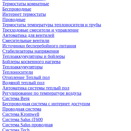
Термостаты комнатные
Беспроводные
Интернет термостаты
Проводные
Термостаты температуры теплоносителя и трубы
Трехходовые смесители и управление
Автоматика для вентилей
Смесительные вентили
Источники бесперебойного питания
Стабилизаторы напряжения
Теплоаккумуляторы и бойлеры
Бойлеры косвенного нагрева
Теплоаккумуляторы
Теплоносители
Отопление Теплый пол
Водяной теплый пол
Автоматика системы теплый пол
Регулирование по температуре воздуха
Система Berg
Беспроводная система с интернет доступом
Проводная система
Система Kromwell
Система Salus iT600
Система Salus проводная
Система Tech