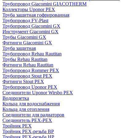
Трубопровод Giacomini GIACOTHERM
Коллекторы Uponor PEX
Труба защитная гофрированная
Трубопровод FV-Plast
Трубопровод Giacomini GX
Инструмент Giacomini GX
Трубы Giacomini GX
Фитинги Giacomini GX
Труба защитная
Трубопровод Rehau Rautitan
Трубы Rehau Rautitan
Фитинги Rehau Rautitan
Трубопровод Rommer PEX
Трубопровод Stout PEX
Фитинги Stout PEX
Трубопровод Uponor PEX
Соединители Uponor Wirsbo PEX
Водорозетка
Кольца для водоснабжения
Кольца для отопления
Соединители для радиаторов
Соединитель PEX-PEX
Тройник PEX
Тройник PEX-резьба ВР
Тройник PEX-резьба НР