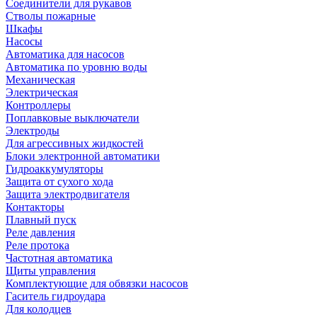
Соединители для рукавов
Стволы пожарные
Шкафы
Насосы
Автоматика для насосов
Автоматика по уровню воды
Механическая
Электрическая
Контроллеры
Поплавковые выключатели
Электроды
Для агрессивных жидкостей
Блоки электронной автоматики
Гидроаккумуляторы
Защита от сухого хода
Защита электродвигателя
Контакторы
Плавный пуск
Реле давления
Реле протока
Частотная автоматика
Щиты управления
Комплектующие для обвязки насосов
Гаситель гидроудара
Для колодцев