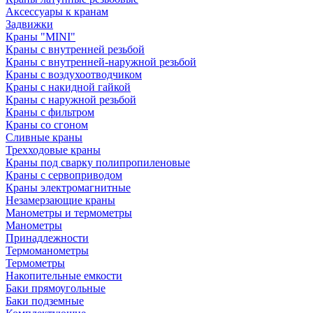
Аксессуары к кранам
Задвижки
Краны "MINI"
Краны с внутренней резьбой
Краны с внутренней-наружной резьбой
Краны с воздухоотводчиком
Краны с накидной гайкой
Краны с наружной резьбой
Краны с фильтром
Краны со сгоном
Сливные краны
Трехходовые краны
Краны под сварку полипропиленовые
Краны с сервоприводом
Краны электромагнитные
Незамерзающие краны
Манометры и термометры
Манометры
Принадлежности
Термоманометры
Термометры
Накопительные емкости
Баки прямоугольные
Баки подземные