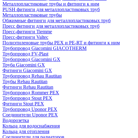
Металлопластиковые трубы и фитинги к ним
PUSH фитинги для металлопластиковых труб
Металлопластиковые трубы
Обжимные фитинги для металлопластиковых труб
Пресс фитинги для металлопластиковых труб
Пресс-фитинги Tiemme
Пресс-фитинги Valtec
Полиэтиленовые трубы PEX и PE-RT и фитинги к ним
Трубопровод Giacomini GIACOTHERM
Трубопровод FV-Plast
Трубопровод Giacomini GX
Труба Giacomini GX
Фитинги Giacomini GX
Трубопровод Rehau Rautitan
Трубы Rehau Rautitan
Фитинги Rehau Rautitan
Трубопровод Rommer PEX
Трубопровод Stout PEX
Фитинги Stout PEX
Трубопровод Uponor PEX
Соединители Uponor PEX
Водорозетка
Кольца для водоснабжения
Кольца для отопления
Соединители для радиаторов