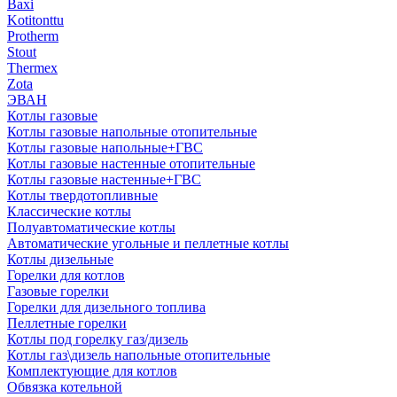
Baxi
Kotitonttu
Protherm
Stout
Thermex
Zota
ЭВАН
Котлы газовые
Котлы газовые напольные отопительные
Котлы газовые напольные+ГВС
Котлы газовые настенные отопительные
Котлы газовые настенные+ГВС
Котлы твердотопливные
Классические котлы
Полуавтоматические котлы
Автоматические угольные и пеллетные котлы
Котлы дизельные
Горелки для котлов
Газовые горелки
Горелки для дизельного топлива
Пеллетные горелки
Котлы под горелку газ/дизель
Котлы газ\дизель напольные отопительные
Комплектующие для котлов
Обвязка котельной