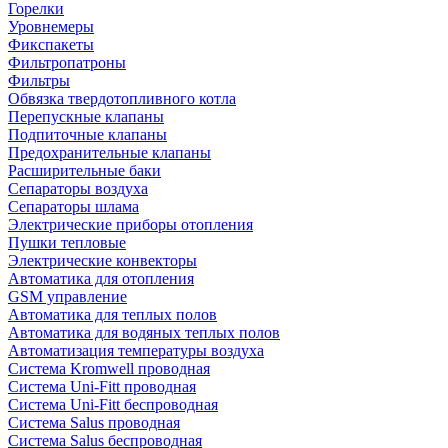
Горелки
Уровнемеры
Фикспакеты
Фильтропатроны
Фильтры
Обвязка твердотопливного котла
Перепускные клапаны
Подпиточные клапаны
Предохранительные клапаны
Расширительные баки
Сепараторы воздуха
Сепараторы шлама
Электрические приборы отопления
Пушки тепловые
Электрические конвекторы
Автоматика для отопления
GSM управление
Автоматика для теплых полов
Автоматика для водяных теплых полов
Автоматизация температуры воздуха
Система Kromwell проводная
Система Uni-Fitt проводная
Система Uni-Fitt беспроводная
Система Salus проводная
Система Salus беспроводная