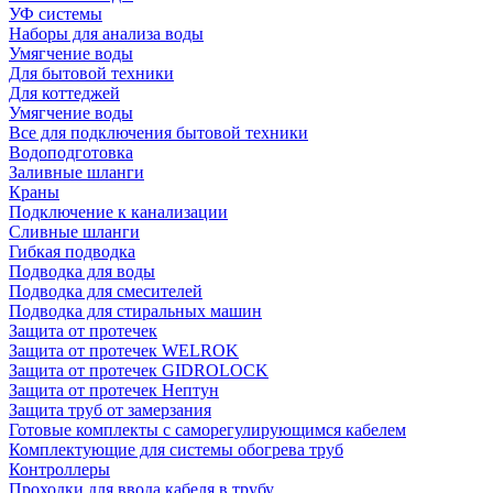
УФ системы
Наборы для анализа воды
Умягчение воды
Для бытовой техники
Для коттеджей
Умягчение воды
Все для подключения бытовой техники
Водоподготовка
Заливные шланги
Краны
Подключение к канализации
Сливные шланги
Гибкая подводка
Подводка для воды
Подводка для смесителей
Подводка для стиральных машин
Защита от протечек
Защита от протечек WELROK
Защита от протечек GIDROLOCK
Защита от протечек Нептун
Защита труб от замерзания
Готовые комплекты с саморегулирующимся кабелем
Комплектующие для системы обогрева труб
Контроллеры
Проходки для ввода кабеля в трубу