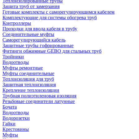
Теплоизолированные трубы
Защита труб от замерзания
Готовые комплекты с саморегулирующимся кабелем
Комплектующие для системы обогрева труб
Контроллеры
Проходки для ввода кабеля в трубу
Соединительные муфты
Саморегулирующийся кабель
Защитные трубы гофрированные
Фитинги обжимные GEBO для стальных труб
Тройники
Водоотводы
Муфты ремонтные
Муфты соединительные
Теплоизоляция для труб
Защитная теплоизоляция
Крепление теплоизоляции
Трубная полиэтиленовая изоляция
Резьбовые соединители латунные
Бочата
Водоотводы
Водорозетки
Гайки
Крестовины
Муфты