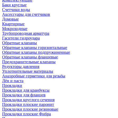
Комплектующие
Баки круглые
Счетчики воды
Аксессуары для счетчиков
Домовые
Квартирные
Мокроходные
Трубопроводная арматура
Гасители гидроудара
Обратные клапаны
Обратные клапаны горизонтальные
Обратные клапаны подпружиненные
Обратные клапаны фланцевые
Предохранительные клапаны
Редукторы давления
Уплотнительные материалы
Анаэробные герметики для резьбы
Лён и паста
Прокладки
Прокладки для кранбуксы
Прокладки для фланцев
Прокладки круглого сечения
Прокладки плоские паронит
Прокладки плоские резиновые
Прокладки плоские Фибра