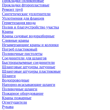
Прокладки силиконовые
Прокладки фторопластовые
Ремонт труб
Синтетические уплотнители
Уплотнения для фланцев
Герметизация ввода
Полив и благоустройство участка
Краны
Краны садовые водоразборные
Сливные краны
Незамерзающие краны и колонки
Погреб пластиковый
Поливочные пистолеты
Соединители для шлангов
Быстроразъемные соединители
Шланговые штуцеры латунные
Шланговые штуцеры пластиковые
Шланги
Водопроводные
Напорно-всасывающие шланги
Поливочные шланги
Пожарное оборудование
Краны пожарные
Огнетушители
Рукава