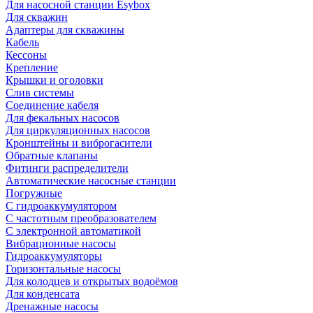
Для насосной станции Esybox
Для скважин
Адаптеры для скважины
Кабель
Кессоны
Крепление
Крышки и оголовки
Слив системы
Соединение кабеля
Для фекальных насосов
Для циркуляционных насосов
Кронштейны и виброгасители
Обратные клапаны
Фитинги распределители
Автоматические насосные станции
Погружные
С гидроаккумулятором
С частотным преобразователем
С электронной автоматикой
Вибрационные насосы
Гидроаккумуляторы
Горизонтальные насосы
Для колодцев и открытых водоёмов
Для конденсата
Дренажные насосы