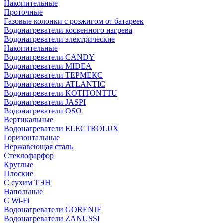
Накопительные
Проточные
Газовые колонки с розжигом от батареек
Водонагреватели косвенного нагрева
Водонагреватели электрические
Накопительные
Водонагреватели CANDY
Водонагреватели MIDEA
Водонагреватели ТЕРМЕКС
Водонагреватели ATLANTIC
Водонагреватели KOTITONTTU
Водонагреватели JASPI
Водонагреватели OSO
Вертикальные
Водонагреватели ELECTROLUX
Горизонтальные
Нержавеющая сталь
Стеклофарфор
Круглые
Плоские
С сухим ТЭН
Напольные
С Wi-Fi
Водонагреватели GORENJE
Водонагреватели ZANUSSI