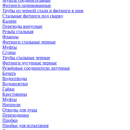
Муфты соединительные
Фитинги оцинкованные
Трубы из черной стали и фитинги к ним
Стальные фитинги под сварку
Калачи
Переходы конусные
Резьба стальная
Фланцы
Фитинги стальные черные
Муфты
Сгоны
Трубы стальные черные
Фитинги чугунные черные
Резьбовые соединители латунные
Бочата
Водоотводы
Водорозетки
Гайки
Крестовины
Муфты
Ниппели
Отводы для душа
Переходники
Пробки
Пробки для испытания