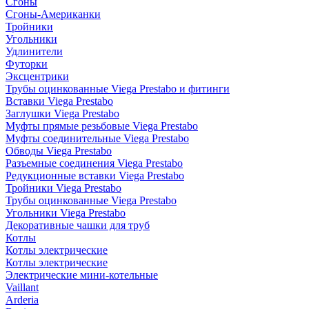
Сгоны
Сгоны-Американки
Тройники
Угольники
Удлинители
Футорки
Эксцентрики
Трубы оцинкованные Viega Prestabo и фитинги
Вставки Viega Prestabo
Заглушки Viega Prestabo
Муфты прямые резьбовые Viega Prestabo
Муфты соединительные Viega Prestabo
Обводы Viega Prestabo
Разъемные соединения Viega Prestabo
Редукционные вставки Viega Prestabo
Тройники Viega Prestabo
Трубы оцинкованные Viega Prestabo
Угольники Viega Prestabo
Декоративные чашки для труб
Котлы
Котлы электрические
Котлы электрические
Электрические мини-котельные
Vaillant
Arderia