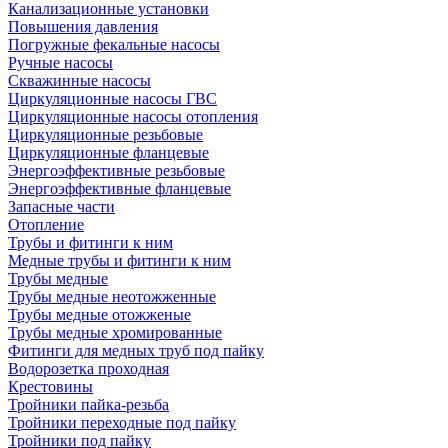
Канализационные установки
Повышения давления
Погружные фекальные насосы
Ручные насосы
Скважинные насосы
Циркуляционные насосы ГВС
Циркуляционные насосы отопления
Циркуляционные резьбовые
Циркуляционные фланцевые
Энергоэффективные резьбовые
Энергоэффективные фланцевые
Запасные части
Отопление
Трубы и фитинги к ним
Медные трубы и фитинги к ним
Трубы медные
Трубы медные неотожженные
Трубы медные отожженые
Трубы медные хромированные
Фитинги для медных труб под пайку
Водорозетка проходная
Крестовины
Тройники пайка-резьба
Тройники переходные под пайку
Тройники под пайку