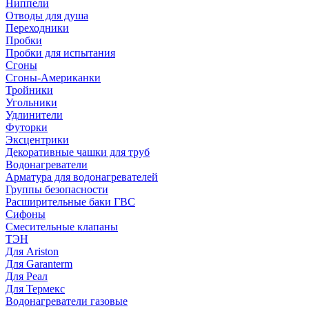
Ниппели
Отводы для душа
Переходники
Пробки
Пробки для испытания
Сгоны
Сгоны-Американки
Тройники
Угольники
Удлинители
Футорки
Эксцентрики
Декоративные чашки для труб
Водонагреватели
Арматура для водонагревателей
Группы безопасности
Расширительные баки ГВС
Сифоны
Смесительные клапаны
ТЭН
Для Ariston
Для Garanterm
Для Реал
Для Термекс
Водонагреватели газовые