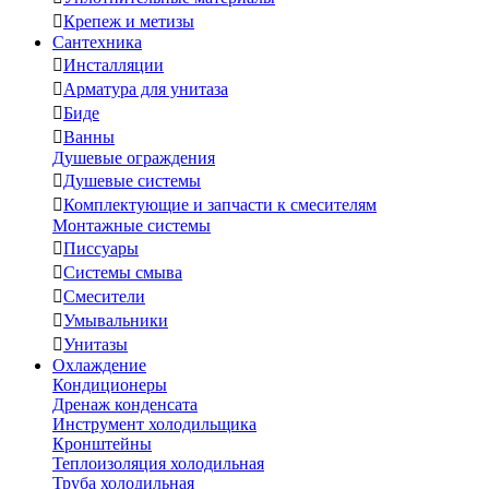

Крепеж и метизы
Сантехника

Инсталляции

Арматура для унитаза

Биде

Ванны
Душевые ограждения

Душевые системы

Комплектующие и запчасти к смесителям
Монтажные системы

Писсуары

Системы смыва

Смесители

Умывальники

Унитазы
Охлаждение
Кондиционеры
Дренаж конденсата
Инструмент холодильщика
Кронштейны
Теплоизоляция холодильная
Труба холодильная