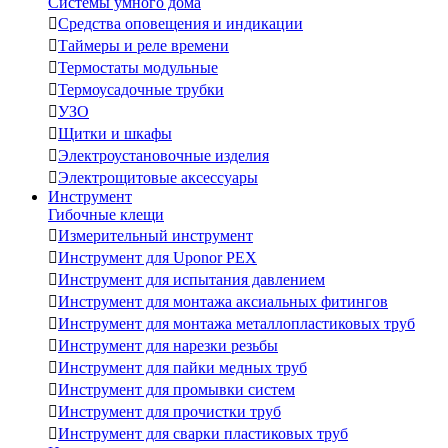
Системы умного дома

Средства оповещения и индикации

Таймеры и реле времени

Термостаты модульные

Термоусадочные трубки

УЗО

Щитки и шкафы

Электроустановочные изделия

Электрощитовые аксессуары
Инструмент
Гибочные клещи

Измерительный инструмент

Инструмент для Uponor PEX

Инструмент для испытания давлением

Инструмент для монтажа аксиальных фитингов

Инструмент для монтажа металлопластиковых труб

Инструмент для нарезки резьбы

Инструмент для пайки медных труб

Инструмент для промывки систем

Инструмент для прочистки труб

Инструмент для сварки пластиковых труб