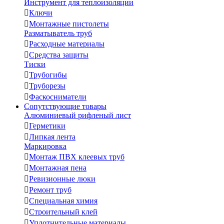
Инструмент для теплоизоляции

Ключи

Монтажные пистолеты
Разматыватель труб

Расходные материалы

Средства защиты
Тиски

Трубогибы

Труборезы

Фаскосниматели
Сопутствующие товары
Алюминиевый рифленый лист

Герметики

Липкая лента
Маркировка

Монтаж ПВХ клеевых труб

Монтажная пена

Ревизионные люки

Ремонт труб

Специальная химия

Строительный клей

Уплотнительные материалы