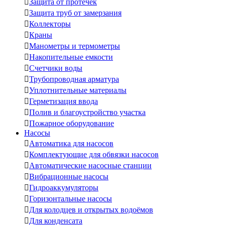

Защита от протечек

Защита труб от замерзания

Коллекторы

Краны

Манометры и термометры

Накопительные емкости

Счетчики воды

Трубопроводная арматура

Уплотнительные материалы

Герметизация ввода

Полив и благоустройство участка

Пожарное оборудование
Насосы

Автоматика для насосов

Комплектующие для обвязки насосов

Автоматические насосные станции

Вибрационные насосы

Гидроаккумуляторы

Горизонтальные насосы

Для колодцев и открытых водоёмов

Для конденсата