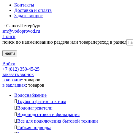
Контакты
Доставка и оплата
Задать вопрос
г. Санкт-Петербург
sm@vodoprovod.ru
Поиск
поиск по наименованию раздела или товара
переход в раздел
Войти
+7 (812) 350-45-25
заказать звонок
в корзине
:
товаров
в закладках
:
товаров
Водоснабжение

Трубы и фитинги к ним

Водонагреватели

Водоподготовка и фильтрация

Все для подключения бытовой техники

Гибкая подводка