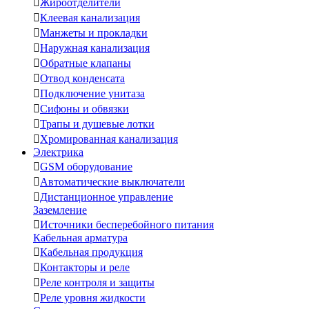

Жироотделители

Клеевая канализация

Манжеты и прокладки

Наружная канализация

Обратные клапаны

Отвод конденсата

Подключение унитаза

Сифоны и обвязки

Трапы и душевые лотки

Хромированная канализация
Электрика

GSM оборудование

Автоматические выключатели

Дистанционное управление
Заземление

Источники бесперебойного питания
Кабельная арматура

Кабельная продукция

Контакторы и реле

Реле контроля и защиты

Реле уровня жидкости