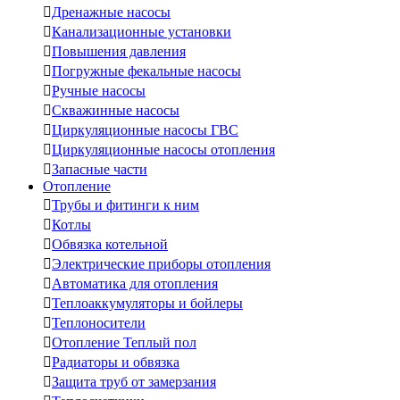

Дренажные насосы

Канализационные установки

Повышения давления

Погружные фекальные насосы

Ручные насосы

Скважинные насосы

Циркуляционные насосы ГВС

Циркуляционные насосы отопления

Запасные части
Отопление

Трубы и фитинги к ним

Котлы

Обвязка котельной

Электрические приборы отопления

Автоматика для отопления

Теплоаккумуляторы и бойлеры

Теплоносители

Отопление Теплый пол

Радиаторы и обвязка

Защита труб от замерзания