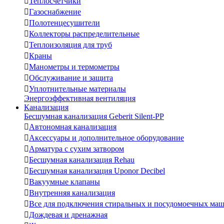

Теплосчетчики

Газоснабжение

Полотенцесушители

Коллекторы распределительные

Теплоизоляция для труб

Краны

Манометры и термометры

Обслуживание и защита

Уплотнительные материалы
Энергоэффективная вентиляция
Канализация
Бесшумная канализация Geberit Silent-PP

Автономная канализация

Аксессуары и дополнительное оборудование

Арматура с сухим затвором

Бесшумная канализация Rehau

Бесшумная канализация Uponor Decibel

Вакуумные клапаны

Внутренняя канализация

Все для подключения стиральных и посудомоечных ма

Дождевая и дренажная