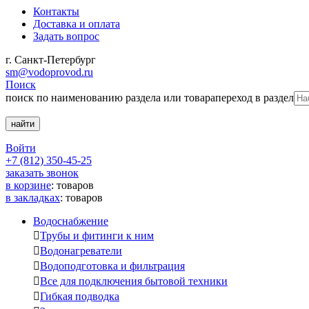
Контакты
Доставка и оплата
Задать вопрос
г. Санкт-Петербург
sm@vodoprovod.ru
Поиск
поиск по наименованию раздела или товара
переход в раздел
Войти
+7 (812) 350-45-25
заказать звонок
в корзине
:
товаров
в закладках
:
товаров
Водоснабжение

Трубы и фитинги к ним

Водонагреватели

Водоподготовка и фильтрация

Все для подключения бытовой техники

Гибкая подводка