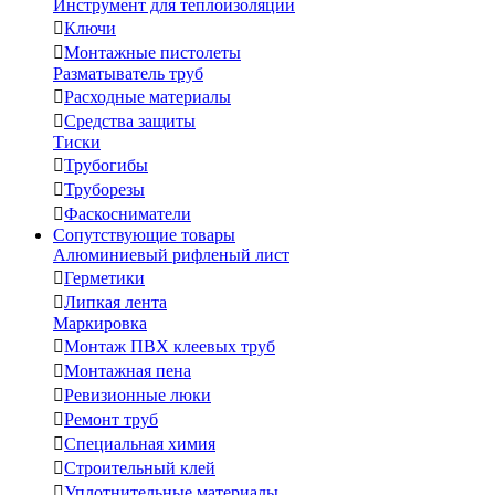
Инструмент для теплоизоляции

Ключи

Монтажные пистолеты
Разматыватель труб

Расходные материалы

Средства защиты
Тиски

Трубогибы

Труборезы

Фаскосниматели
Сопутствующие товары
Алюминиевый рифленый лист

Герметики

Липкая лента
Маркировка

Монтаж ПВХ клеевых труб

Монтажная пена

Ревизионные люки

Ремонт труб

Специальная химия

Строительный клей

Уплотнительные материалы