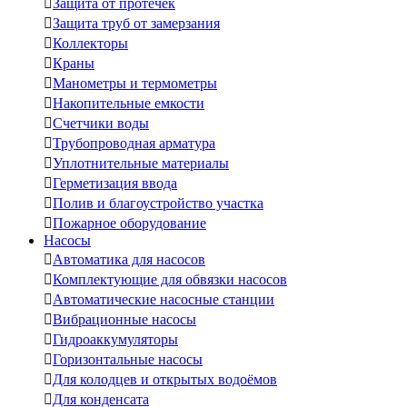

Защита от протечек

Защита труб от замерзания

Коллекторы

Краны

Манометры и термометры

Накопительные емкости

Счетчики воды

Трубопроводная арматура

Уплотнительные материалы

Герметизация ввода

Полив и благоустройство участка

Пожарное оборудование
Насосы

Автоматика для насосов

Комплектующие для обвязки насосов

Автоматические насосные станции

Вибрационные насосы

Гидроаккумуляторы

Горизонтальные насосы

Для колодцев и открытых водоёмов

Для конденсата