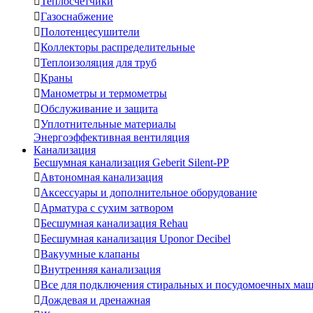

Теплосчетчики

Газоснабжение

Полотенцесушители

Коллекторы распределительные

Теплоизоляция для труб

Краны

Манометры и термометры

Обслуживание и защита

Уплотнительные материалы
Энергоэффективная вентиляция
Канализация
Бесшумная канализация Geberit Silent-PP

Автономная канализация

Аксессуары и дополнительное оборудование

Арматура с сухим затвором

Бесшумная канализация Rehau

Бесшумная канализация Uponor Decibel

Вакуумные клапаны

Внутренняя канализация

Все для подключения стиральных и посудомоечных ма

Дождевая и дренажная