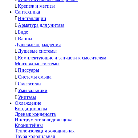

Крепеж и метизы
Сантехника

Инсталляции

Арматура для унитаза

Биде

Ванны
Душевые ограждения

Душевые системы

Комплектующие и запчасти к смесителям
Монтажные системы

Писсуары

Системы смыва

Смесители

Умывальники

Унитазы
Охлаждение
Кондиционеры
Дренаж конденсата
Инструмент холодильщика
Кронштейны
Теплоизоляция холодильная
Труба холодильная