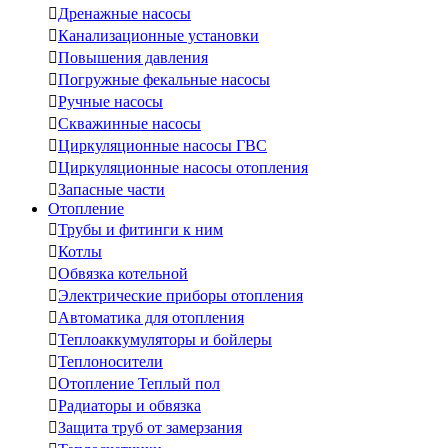

Дренажные насосы

Канализационные установки

Повышения давления

Погружные фекальные насосы

Ручные насосы

Скважинные насосы

Циркуляционные насосы ГВС

Циркуляционные насосы отопления

Запасные части
Отопление

Трубы и фитинги к ним

Котлы

Обвязка котельной

Электрические приборы отопления

Автоматика для отопления

Теплоаккумуляторы и бойлеры

Теплоносители

Отопление Теплый пол

Радиаторы и обвязка

Защита труб от замерзания