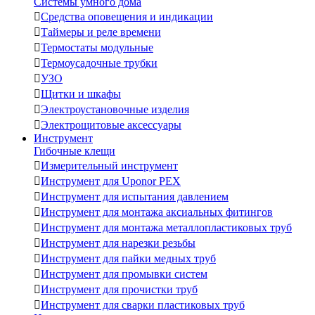
Системы умного дома

Средства оповещения и индикации

Таймеры и реле времени

Термостаты модульные

Термоусадочные трубки

УЗО

Щитки и шкафы

Электроустановочные изделия

Электрощитовые аксессуары
Инструмент
Гибочные клещи

Измерительный инструмент

Инструмент для Uponor PEX

Инструмент для испытания давлением

Инструмент для монтажа аксиальных фитингов

Инструмент для монтажа металлопластиковых труб

Инструмент для нарезки резьбы

Инструмент для пайки медных труб

Инструмент для промывки систем

Инструмент для прочистки труб

Инструмент для сварки пластиковых труб