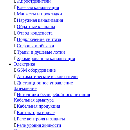

Жироотделители

Клеевая канализация

Манжеты и прокладки

Наружная канализация

Обратные клапаны

Отвод конденсата

Подключение унитаза

Сифоны и обвязки

Трапы и душевые лотки

Хромированная канализация
Электрика

GSM оборудование

Автоматические выключатели

Дистанционное управление
Заземление

Источники бесперебойного питания
Кабельная арматура

Кабельная продукция

Контакторы и реле

Реле контроля и защиты

Реле уровня жидкости