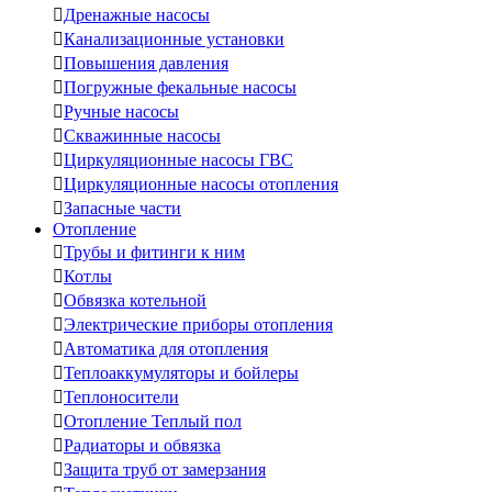

Дренажные насосы

Канализационные установки

Повышения давления

Погружные фекальные насосы

Ручные насосы

Скважинные насосы

Циркуляционные насосы ГВС

Циркуляционные насосы отопления

Запасные части
Отопление

Трубы и фитинги к ним

Котлы

Обвязка котельной

Электрические приборы отопления

Автоматика для отопления

Теплоаккумуляторы и бойлеры

Теплоносители

Отопление Теплый пол

Радиаторы и обвязка

Защита труб от замерзания