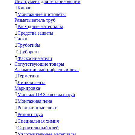
Инструмент для теплоизоляции

Ключи

Монтажные пистолеты
Разматыватель труб

Расходные материалы

Средства защиты
Тиски

Трубогибы

Труборезы

Фаскосниматели
Сопутствующие товары
Алюминиевый рифленый лист

Герметики

Липкая лента
Маркировка

Монтаж ПВХ клеевых труб

Монтажная пена

Ревизионные люки

Ремонт труб

Специальная химия

Строительный клей

Уплотнительные материалы