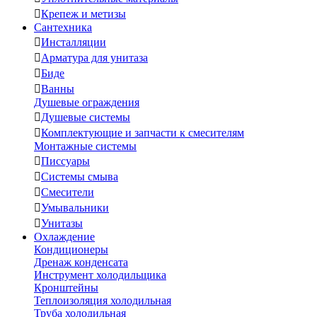

Крепеж и метизы
Сантехника

Инсталляции

Арматура для унитаза

Биде

Ванны
Душевые ограждения

Душевые системы

Комплектующие и запчасти к смесителям
Монтажные системы

Писсуары

Системы смыва

Смесители

Умывальники

Унитазы
Охлаждение
Кондиционеры
Дренаж конденсата
Инструмент холодильщика
Кронштейны
Теплоизоляция холодильная
Труба холодильная