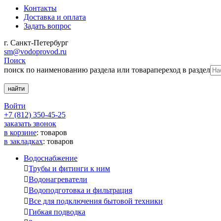
Контакты
Доставка и оплата
Задать вопрос
г. Санкт-Петербург
sm@vodoprovod.ru
Поиск
поиск по наименованию раздела или товара
переход в раздел
Войти
+7 (812) 350-45-25
заказать звонок
в корзине
:
товаров
в закладках
:
товаров
Водоснабжение

Трубы и фитинги к ним

Водонагреватели

Водоподготовка и фильтрация

Все для подключения бытовой техники

Гибкая подводка