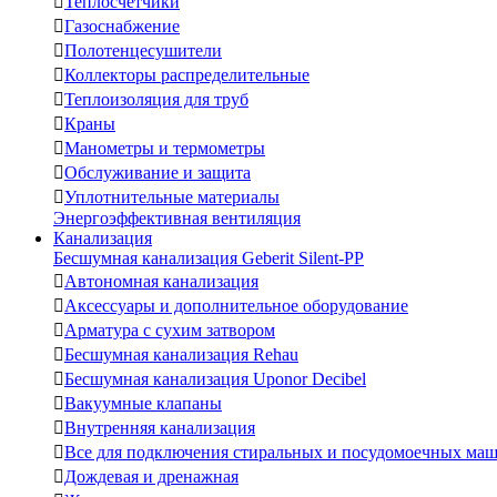

Теплосчетчики

Газоснабжение

Полотенцесушители

Коллекторы распределительные

Теплоизоляция для труб

Краны

Манометры и термометры

Обслуживание и защита

Уплотнительные материалы
Энергоэффективная вентиляция
Канализация
Бесшумная канализация Geberit Silent-PP

Автономная канализация

Аксессуары и дополнительное оборудование

Арматура с сухим затвором

Бесшумная канализация Rehau

Бесшумная канализация Uponor Decibel

Вакуумные клапаны

Внутренняя канализация

Все для подключения стиральных и посудомоечных ма

Дождевая и дренажная