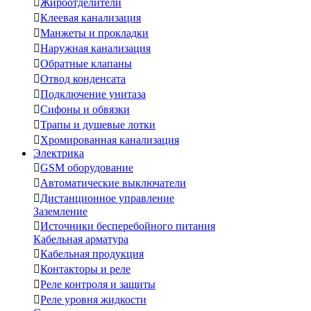

Жироотделители

Клеевая канализация

Манжеты и прокладки

Наружная канализация

Обратные клапаны

Отвод конденсата

Подключение унитаза

Сифоны и обвязки

Трапы и душевые лотки

Хромированная канализация
Электрика

GSM оборудование

Автоматические выключатели

Дистанционное управление
Заземление

Источники бесперебойного питания
Кабельная арматура

Кабельная продукция

Контакторы и реле

Реле контроля и защиты

Реле уровня жидкости