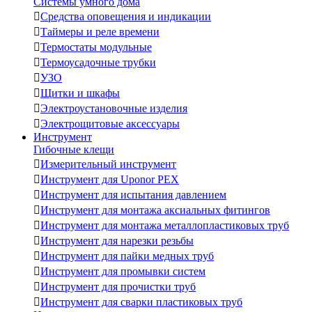
Системы умного дома

Средства оповещения и индикации

Таймеры и реле времени

Термостаты модульные

Термоусадочные трубки

УЗО

Щитки и шкафы

Электроустановочные изделия

Электрощитовые аксессуары
Инструмент
Гибочные клещи

Измерительный инструмент

Инструмент для Uponor PEX

Инструмент для испытания давлением

Инструмент для монтажа аксиальных фитингов

Инструмент для монтажа металлопластиковых труб

Инструмент для нарезки резьбы

Инструмент для пайки медных труб

Инструмент для промывки систем

Инструмент для прочистки труб

Инструмент для сварки пластиковых труб