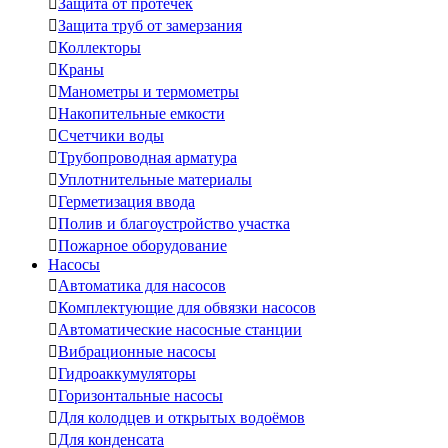

Защита от протечек

Защита труб от замерзания

Коллекторы

Краны

Манометры и термометры

Накопительные емкости

Счетчики воды

Трубопроводная арматура

Уплотнительные материалы

Герметизация ввода

Полив и благоустройство участка

Пожарное оборудование
Насосы

Автоматика для насосов

Комплектующие для обвязки насосов

Автоматические насосные станции

Вибрационные насосы

Гидроаккумуляторы

Горизонтальные насосы

Для колодцев и открытых водоёмов

Для конденсата