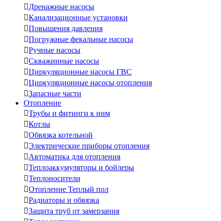

Дренажные насосы

Канализационные установки

Повышения давления

Погружные фекальные насосы

Ручные насосы

Скважинные насосы

Циркуляционные насосы ГВС

Циркуляционные насосы отопления

Запасные части
Отопление

Трубы и фитинги к ним

Котлы

Обвязка котельной

Электрические приборы отопления

Автоматика для отопления

Теплоаккумуляторы и бойлеры

Теплоносители

Отопление Теплый пол

Радиаторы и обвязка

Защита труб от замерзания