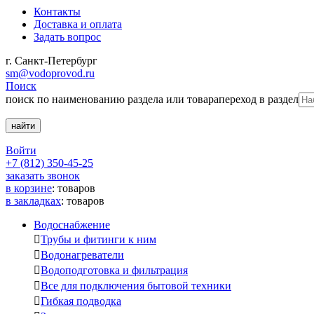
Контакты
Доставка и оплата
Задать вопрос
г. Санкт-Петербург
sm@vodoprovod.ru
Поиск
поиск по наименованию раздела или товара
переход в раздел
Войти
+7 (812) 350-45-25
заказать звонок
в корзине
:
товаров
в закладках
:
товаров
Водоснабжение

Трубы и фитинги к ним

Водонагреватели

Водоподготовка и фильтрация

Все для подключения бытовой техники

Гибкая подводка