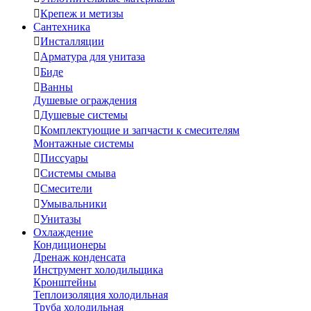

Крепеж и метизы
Сантехника

Инсталляции

Арматура для унитаза

Биде

Ванны
Душевые ограждения

Душевые системы

Комплектующие и запчасти к смесителям
Монтажные системы

Писсуары

Системы смыва

Смесители

Умывальники

Унитазы
Охлаждение
Кондиционеры
Дренаж конденсата
Инструмент холодильщика
Кронштейны
Теплоизоляция холодильная
Труба холодильная