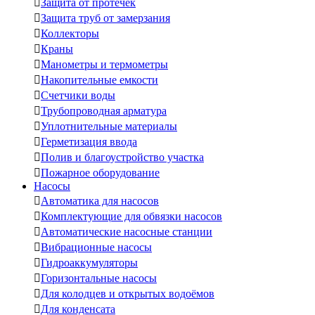

Защита от протечек

Защита труб от замерзания

Коллекторы

Краны

Манометры и термометры

Накопительные емкости

Счетчики воды

Трубопроводная арматура

Уплотнительные материалы

Герметизация ввода

Полив и благоустройство участка

Пожарное оборудование
Насосы

Автоматика для насосов

Комплектующие для обвязки насосов

Автоматические насосные станции

Вибрационные насосы

Гидроаккумуляторы

Горизонтальные насосы

Для колодцев и открытых водоёмов

Для конденсата