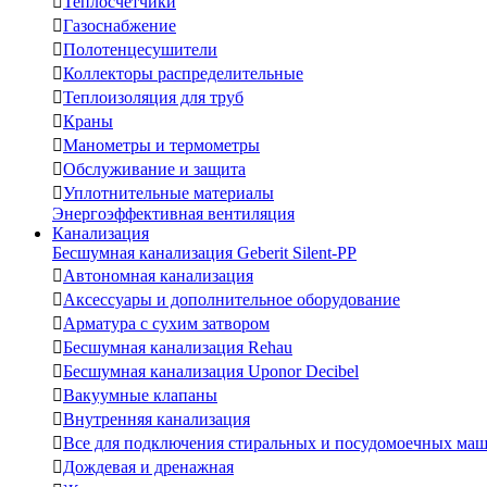

Теплосчетчики

Газоснабжение

Полотенцесушители

Коллекторы распределительные

Теплоизоляция для труб

Краны

Манометры и термометры

Обслуживание и защита

Уплотнительные материалы
Энергоэффективная вентиляция
Канализация
Бесшумная канализация Geberit Silent-PP

Автономная канализация

Аксессуары и дополнительное оборудование

Арматура с сухим затвором

Бесшумная канализация Rehau

Бесшумная канализация Uponor Decibel

Вакуумные клапаны

Внутренняя канализация

Все для подключения стиральных и посудомоечных ма

Дождевая и дренажная