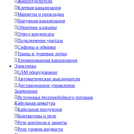

Жироотделители

Клеевая канализация

Манжеты и прокладки

Наружная канализация

Обратные клапаны

Отвод конденсата

Подключение унитаза

Сифоны и обвязки

Трапы и душевые лотки

Хромированная канализация
Электрика

GSM оборудование

Автоматические выключатели

Дистанционное управление
Заземление

Источники бесперебойного питания
Кабельная арматура

Кабельная продукция

Контакторы и реле

Реле контроля и защиты

Реле уровня жидкости