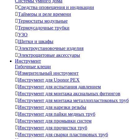
Системы умного дома

Средства оповещения и индикации

Таймеры и реле времени

Термостаты модульные

Термоусадочные трубки

УЗО

Щитки и шкафы

Электроустановочные изделия

Электрощитовые аксессуары
Инструмент
Гибочные клещи

Измерительный инструмент

Инструмент для Uponor PEX

Инструмент для испытания давлением

Инструмент для монтажа аксиальных фитингов

Инструмент для монтажа металлопластиковых труб

Инструмент для нарезки резьбы

Инструмент для пайки медных труб

Инструмент для промывки систем

Инструмент для прочистки труб

Инструмент для сварки пластиковых труб