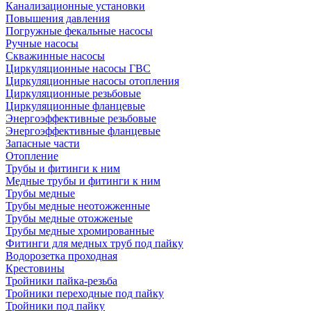
Канализационные установки
Повышения давления
Погружные фекальные насосы
Ручные насосы
Скважинные насосы
Циркуляционные насосы ГВС
Циркуляционные насосы отопления
Циркуляционные резьбовые
Циркуляционные фланцевые
Энергоэффективные резьбовые
Энергоэффективные фланцевые
Запасные части
Отопление
Трубы и фитинги к ним
Медные трубы и фитинги к ним
Трубы медные
Трубы медные неотожженные
Трубы медные отожженые
Трубы медные хромированные
Фитинги для медных труб под пайку
Водорозетка проходная
Крестовины
Тройники пайка-резьба
Тройники переходные под пайку
Тройники под пайку