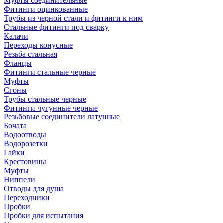
Муфты соединительные
Фитинги оцинкованные
Трубы из черной стали и фитинги к ним
Стальные фитинги под сварку
Калачи
Переходы конусные
Резьба стальная
Фланцы
Фитинги стальные черные
Муфты
Сгоны
Трубы стальные черные
Фитинги чугунные черные
Резьбовые соединители латунные
Бочата
Водоотводы
Водорозетки
Гайки
Крестовины
Муфты
Ниппели
Отводы для душа
Переходники
Пробки
Пробки для испытания