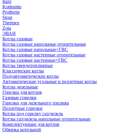
Baxi
Kotitonttu
Protherm
Stout
Thermex
Zota
ЭВАН
Котлы газовые
Котлы газовые напольные отопительные
Котлы газовые напольные+ГВС
Котлы газовые настенные отопительные
Котлы газовые настенные+ГВС
Котлы твердотопливные
Классические котлы
Полуавтоматические котлы
Автоматические угольные и пеллетные котлы
Котлы дизельные
Горелки для котлов
Газовые горелки
Горелки для дизельного топлива
Пеллетные горелки
Котлы под горелку газ/дизель
Котлы газ\дизель напольные отопительные
Комплектующие для котлов
Обвязка котельной