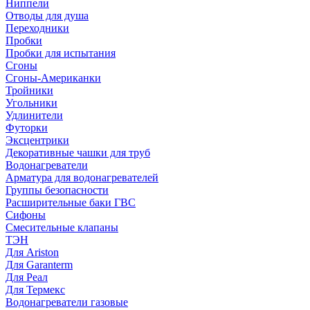
Ниппели
Отводы для душа
Переходники
Пробки
Пробки для испытания
Сгоны
Сгоны-Американки
Тройники
Угольники
Удлинители
Футорки
Эксцентрики
Декоративные чашки для труб
Водонагреватели
Арматура для водонагревателей
Группы безопасности
Расширительные баки ГВС
Сифоны
Смесительные клапаны
ТЭН
Для Ariston
Для Garanterm
Для Реал
Для Термекс
Водонагреватели газовые