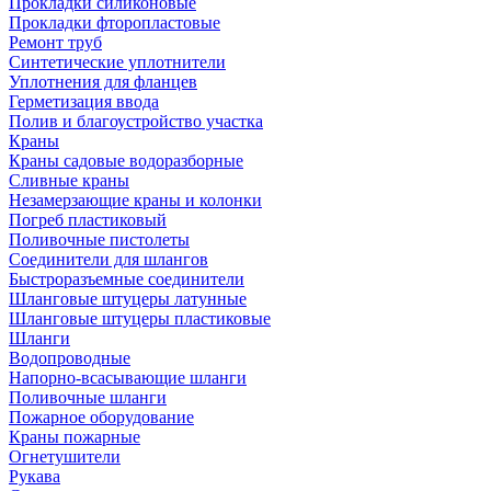
Прокладки силиконовые
Прокладки фторопластовые
Ремонт труб
Синтетические уплотнители
Уплотнения для фланцев
Герметизация ввода
Полив и благоустройство участка
Краны
Краны садовые водоразборные
Сливные краны
Незамерзающие краны и колонки
Погреб пластиковый
Поливочные пистолеты
Соединители для шлангов
Быстроразъемные соединители
Шланговые штуцеры латунные
Шланговые штуцеры пластиковые
Шланги
Водопроводные
Напорно-всасывающие шланги
Поливочные шланги
Пожарное оборудование
Краны пожарные
Огнетушители
Рукава