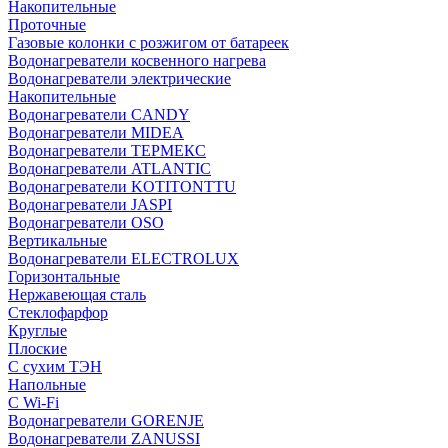
Накопительные
Проточные
Газовые колонки с розжигом от батареек
Водонагреватели косвенного нагрева
Водонагреватели электрические
Накопительные
Водонагреватели CANDY
Водонагреватели MIDEA
Водонагреватели ТЕРМЕКС
Водонагреватели ATLANTIC
Водонагреватели KOTITONTTU
Водонагреватели JASPI
Водонагреватели OSO
Вертикальные
Водонагреватели ELECTROLUX
Горизонтальные
Нержавеющая сталь
Стеклофарфор
Круглые
Плоские
С сухим ТЭН
Напольные
С Wi-Fi
Водонагреватели GORENJE
Водонагреватели ZANUSSI