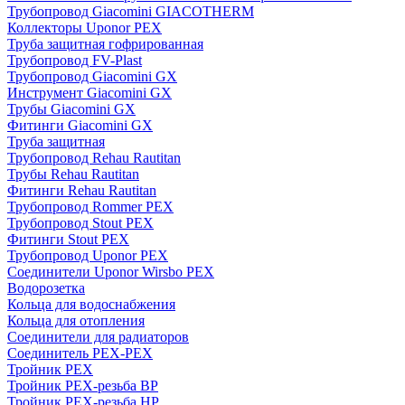
Трубопровод Giacomini GIACOTHERM
Коллекторы Uponor PEX
Труба защитная гофрированная
Трубопровод FV-Plast
Трубопровод Giacomini GX
Инструмент Giacomini GX
Трубы Giacomini GX
Фитинги Giacomini GX
Труба защитная
Трубопровод Rehau Rautitan
Трубы Rehau Rautitan
Фитинги Rehau Rautitan
Трубопровод Rommer PEX
Трубопровод Stout PEX
Фитинги Stout PEX
Трубопровод Uponor PEX
Соединители Uponor Wirsbo PEX
Водорозетка
Кольца для водоснабжения
Кольца для отопления
Соединители для радиаторов
Соединитель PEX-PEX
Тройник PEX
Тройник PEX-резьба ВР
Тройник PEX-резьба НР