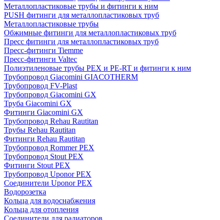
Металлопластиковые трубы и фитинги к ним
PUSH фитинги для металлопластиковых труб
Металлопластиковые трубы
Обжимные фитинги для металлопластиковых труб
Пресс фитинги для металлопластиковых труб
Пресс-фитинги Tiemme
Пресс-фитинги Valtec
Полиэтиленовые трубы PEX и PE-RT и фитинги к ним
Трубопровод Giacomini GIACOTHERM
Трубопровод FV-Plast
Трубопровод Giacomini GX
Труба Giacomini GX
Фитинги Giacomini GX
Трубопровод Rehau Rautitan
Трубы Rehau Rautitan
Фитинги Rehau Rautitan
Трубопровод Rommer PEX
Трубопровод Stout PEX
Фитинги Stout PEX
Трубопровод Uponor PEX
Соединители Uponor PEX
Водорозетка
Кольца для водоснабжения
Кольца для отопления
Соединители для радиаторов