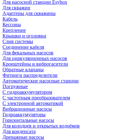
Для насосной станции Esybox
Для скважин
Адаптеры для скважины
Кабель
Кессоны
Крепление
Крышки и оголовки
Слив системы
Соединение кабеля
Для фекальных насосов
Для циркуляционных насосов
Кронштейны и виброгасители
Обратные клапаны
Фитинги распределители
Автоматические насосные станции
Погружные
С гидроаккумулятором
С частотным преобразователем
С электронной автоматикой
Вибрационные насосы
Гидроаккумуляторы
Горизонтальные насосы
Для колодцев и открытых водоёмов
Для конденсата
Дренажные насосы