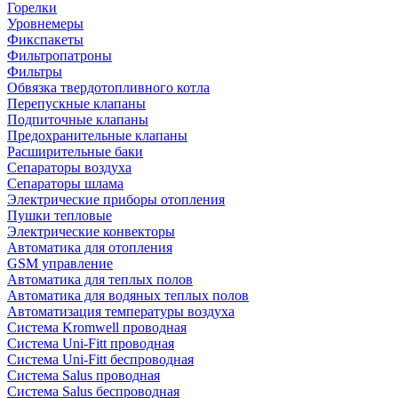
Горелки
Уровнемеры
Фикспакеты
Фильтропатроны
Фильтры
Обвязка твердотопливного котла
Перепускные клапаны
Подпиточные клапаны
Предохранительные клапаны
Расширительные баки
Сепараторы воздуха
Сепараторы шлама
Электрические приборы отопления
Пушки тепловые
Электрические конвекторы
Автоматика для отопления
GSM управление
Автоматика для теплых полов
Автоматика для водяных теплых полов
Автоматизация температуры воздуха
Система Kromwell проводная
Система Uni-Fitt проводная
Система Uni-Fitt беспроводная
Система Salus проводная
Система Salus беспроводная