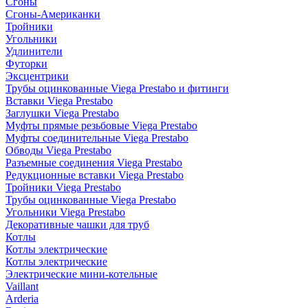
Сгоны
Сгоны-Американки
Тройники
Угольники
Удлинители
Футорки
Эксцентрики
Трубы оцинкованные Viega Prestabo и фитинги
Вставки Viega Prestabo
Заглушки Viega Prestabo
Муфты прямые резьбовые Viega Prestabo
Муфты соединительные Viega Prestabo
Обводы Viega Prestabo
Разъемные соединения Viega Prestabo
Редукционные вставки Viega Prestabo
Тройники Viega Prestabo
Трубы оцинкованные Viega Prestabo
Угольники Viega Prestabo
Декоративные чашки для труб
Котлы
Котлы электрические
Котлы электрические
Электрические мини-котельные
Vaillant
Arderia