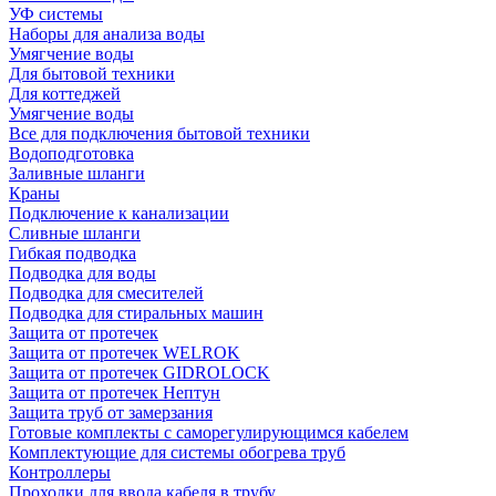
УФ системы
Наборы для анализа воды
Умягчение воды
Для бытовой техники
Для коттеджей
Умягчение воды
Все для подключения бытовой техники
Водоподготовка
Заливные шланги
Краны
Подключение к канализации
Сливные шланги
Гибкая подводка
Подводка для воды
Подводка для смесителей
Подводка для стиральных машин
Защита от протечек
Защита от протечек WELROK
Защита от протечек GIDROLOCK
Защита от протечек Нептун
Защита труб от замерзания
Готовые комплекты с саморегулирующимся кабелем
Комплектующие для системы обогрева труб
Контроллеры
Проходки для ввода кабеля в трубу