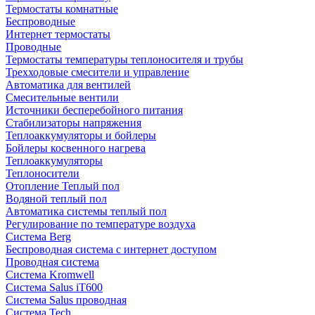
Термостаты комнатные
Беспроводные
Интернет термостаты
Проводные
Термостаты температуры теплоносителя и трубы
Трехходовые смесители и управление
Автоматика для вентилей
Смесительные вентили
Источники бесперебойного питания
Стабилизаторы напряжения
Теплоаккумуляторы и бойлеры
Бойлеры косвенного нагрева
Теплоаккумуляторы
Теплоносители
Отопление Теплый пол
Водяной теплый пол
Автоматика системы теплый пол
Регулирование по температуре воздуха
Система Berg
Беспроводная система с интернет доступом
Проводная система
Система Kromwell
Система Salus iT600
Система Salus проводная
Система Tech