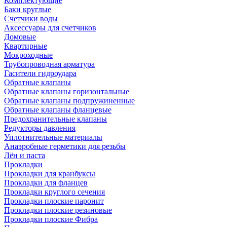
Комплектующие
Баки круглые
Счетчики воды
Аксессуары для счетчиков
Домовые
Квартирные
Мокроходные
Трубопроводная арматура
Гасители гидроудара
Обратные клапаны
Обратные клапаны горизонтальные
Обратные клапаны подпружиненные
Обратные клапаны фланцевые
Предохранительные клапаны
Редукторы давления
Уплотнительные материалы
Анаэробные герметики для резьбы
Лён и паста
Прокладки
Прокладки для кранбуксы
Прокладки для фланцев
Прокладки круглого сечения
Прокладки плоские паронит
Прокладки плоские резиновые
Прокладки плоские Фибра