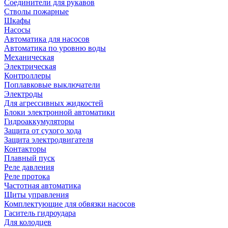
Соединители для рукавов
Стволы пожарные
Шкафы
Насосы
Автоматика для насосов
Автоматика по уровню воды
Механическая
Электрическая
Контроллеры
Поплавковые выключатели
Электроды
Для агрессивных жидкостей
Блоки электронной автоматики
Гидроаккумуляторы
Защита от сухого хода
Защита электродвигателя
Контакторы
Плавный пуск
Реле давления
Реле протока
Частотная автоматика
Щиты управления
Комплектующие для обвязки насосов
Гаситель гидроудара
Для колодцев