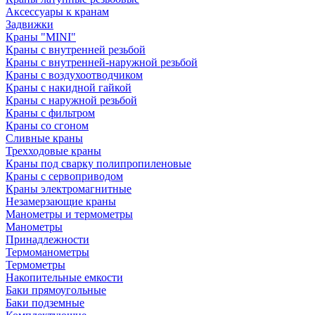
Аксессуары к кранам
Задвижки
Краны "MINI"
Краны с внутренней резьбой
Краны с внутренней-наружной резьбой
Краны с воздухоотводчиком
Краны с накидной гайкой
Краны с наружной резьбой
Краны с фильтром
Краны со сгоном
Сливные краны
Трехходовые краны
Краны под сварку полипропиленовые
Краны с сервоприводом
Краны электромагнитные
Незамерзающие краны
Манометры и термометры
Манометры
Принадлежности
Термоманометры
Термометры
Накопительные емкости
Баки прямоугольные
Баки подземные