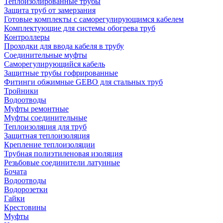
Теплоизолированные трубы
Защита труб от замерзания
Готовые комплекты с саморегулирующимся кабелем
Комплектующие для системы обогрева труб
Контроллеры
Проходки для ввода кабеля в трубу
Соединительные муфты
Саморегулирующийся кабель
Защитные трубы гофрированные
Фитинги обжимные GEBO для стальных труб
Тройники
Водоотводы
Муфты ремонтные
Муфты соединительные
Теплоизоляция для труб
Защитная теплоизоляция
Крепление теплоизоляции
Трубная полиэтиленовая изоляция
Резьбовые соединители латунные
Бочата
Водоотводы
Водорозетки
Гайки
Крестовины
Муфты