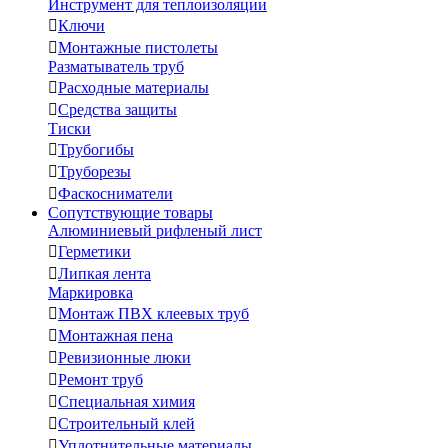
Инструмент для теплоизоляции

Ключи

Монтажные пистолеты
Разматыватель труб

Расходные материалы

Средства защиты
Тиски

Трубогибы

Труборезы

Фаскосниматели
Сопутствующие товары
Алюминиевый рифленый лист

Герметики

Липкая лента
Маркировка

Монтаж ПВХ клеевых труб

Монтажная пена

Ревизионные люки

Ремонт труб

Специальная химия

Строительный клей

Уплотнительные материалы