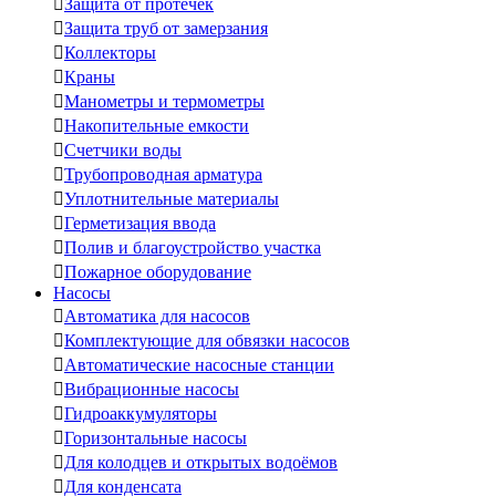

Защита от протечек

Защита труб от замерзания

Коллекторы

Краны

Манометры и термометры

Накопительные емкости

Счетчики воды

Трубопроводная арматура

Уплотнительные материалы

Герметизация ввода

Полив и благоустройство участка

Пожарное оборудование
Насосы

Автоматика для насосов

Комплектующие для обвязки насосов

Автоматические насосные станции

Вибрационные насосы

Гидроаккумуляторы

Горизонтальные насосы

Для колодцев и открытых водоёмов

Для конденсата