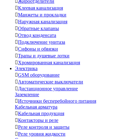

Жироотделители

Клеевая канализация

Манжеты и прокладки

Наружная канализация

Обратные клапаны

Отвод конденсата

Подключение унитаза

Сифоны и обвязки

Трапы и душевые лотки

Хромированная канализация
Электрика

GSM оборудование

Автоматические выключатели

Дистанционное управление
Заземление

Источники бесперебойного питания
Кабельная арматура

Кабельная продукция

Контакторы и реле

Реле контроля и защиты

Реле уровня жидкости