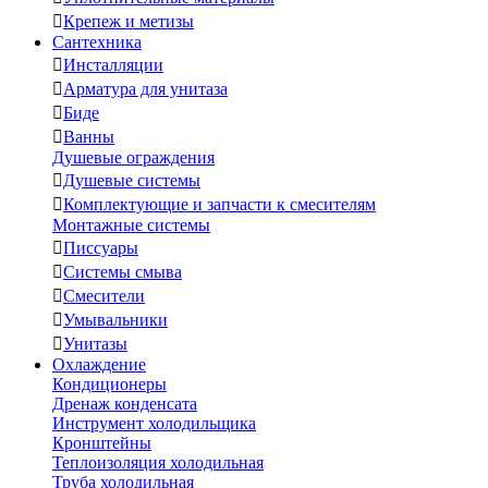

Крепеж и метизы
Сантехника

Инсталляции

Арматура для унитаза

Биде

Ванны
Душевые ограждения

Душевые системы

Комплектующие и запчасти к смесителям
Монтажные системы

Писсуары

Системы смыва

Смесители

Умывальники

Унитазы
Охлаждение
Кондиционеры
Дренаж конденсата
Инструмент холодильщика
Кронштейны
Теплоизоляция холодильная
Труба холодильная