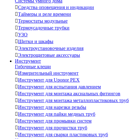
Системы умного дома

Средства оповещения и индикации

Таймеры и реле времени

Термостаты модульные

Термоусадочные трубки

УЗО

Щитки и шкафы

Электроустановочные изделия

Электрощитовые аксессуары
Инструмент
Гибочные клещи

Измерительный инструмент

Инструмент для Uponor PEX

Инструмент для испытания давлением

Инструмент для монтажа аксиальных фитингов

Инструмент для монтажа металлопластиковых труб

Инструмент для нарезки резьбы

Инструмент для пайки медных труб

Инструмент для промывки систем

Инструмент для прочистки труб

Инструмент для сварки пластиковых труб