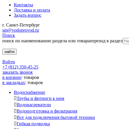
Контакты
Доставка и оплата
Задать вопрос
г. Санкт-Петербург
sm@vodoprovod.ru
Поиск
поиск по наименованию раздела или товара
переход в раздел
Войти
+7 (812) 350-45-25
заказать звонок
в корзине
:
товаров
в закладках
:
товаров
Водоснабжение

Трубы и фитинги к ним

Водонагреватели

Водоподготовка и фильтрация

Все для подключения бытовой техники

Гибкая подводка