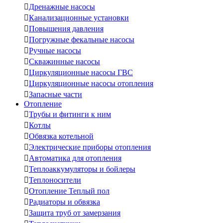

Дренажные насосы

Канализационные установки

Повышения давления

Погружные фекальные насосы

Ручные насосы

Скважинные насосы

Циркуляционные насосы ГВС

Циркуляционные насосы отопления

Запасные части
Отопление

Трубы и фитинги к ним

Котлы

Обвязка котельной

Электрические приборы отопления

Автоматика для отопления

Теплоаккумуляторы и бойлеры

Теплоносители

Отопление Теплый пол

Радиаторы и обвязка

Защита труб от замерзания