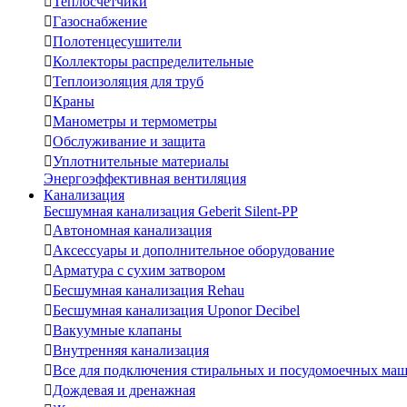

Теплосчетчики

Газоснабжение

Полотенцесушители

Коллекторы распределительные

Теплоизоляция для труб

Краны

Манометры и термометры

Обслуживание и защита

Уплотнительные материалы
Энергоэффективная вентиляция
Канализация
Бесшумная канализация Geberit Silent-PP

Автономная канализация

Аксессуары и дополнительное оборудование

Арматура с сухим затвором

Бесшумная канализация Rehau

Бесшумная канализация Uponor Decibel

Вакуумные клапаны

Внутренняя канализация

Все для подключения стиральных и посудомоечных ма

Дождевая и дренажная