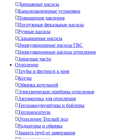

Дренажные насосы

Канализационные установки

Повышения давления

Погружные фекальные насосы

Ручные насосы

Скважинные насосы

Циркуляционные насосы ГВС

Циркуляционные насосы отопления

Запасные части
Отопление

Трубы и фитинги к ним

Котлы

Обвязка котельной

Электрические приборы отопления

Автоматика для отопления

Теплоаккумуляторы и бойлеры

Теплоносители

Отопление Теплый пол

Радиаторы и обвязка

Защита труб от замерзания