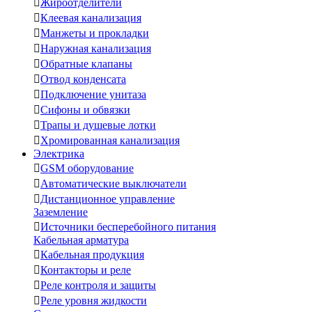

Жироотделители

Клеевая канализация

Манжеты и прокладки

Наружная канализация

Обратные клапаны

Отвод конденсата

Подключение унитаза

Сифоны и обвязки

Трапы и душевые лотки

Хромированная канализация
Электрика

GSM оборудование

Автоматические выключатели

Дистанционное управление
Заземление

Источники бесперебойного питания
Кабельная арматура

Кабельная продукция

Контакторы и реле

Реле контроля и защиты

Реле уровня жидкости