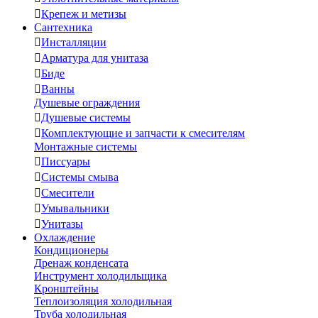

Крепеж и метизы
Сантехника

Инсталляции

Арматура для унитаза

Биде

Ванны
Душевые ограждения

Душевые системы

Комплектующие и запчасти к смесителям
Монтажные системы

Писсуары

Системы смыва

Смесители

Умывальники

Унитазы
Охлаждение
Кондиционеры
Дренаж конденсата
Инструмент холодильщика
Кронштейны
Теплоизоляция холодильная
Труба холодильная