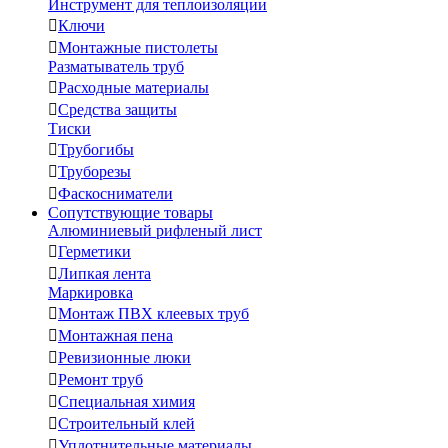
Инструмент для теплоизоляции

Ключи

Монтажные пистолеты
Разматыватель труб

Расходные материалы

Средства защиты
Тиски

Трубогибы

Труборезы

Фаскосниматели
Сопутствующие товары
Алюминиевый рифленый лист

Герметики

Липкая лента
Маркировка

Монтаж ПВХ клеевых труб

Монтажная пена

Ревизионные люки

Ремонт труб

Специальная химия

Строительный клей

Уплотнительные материалы