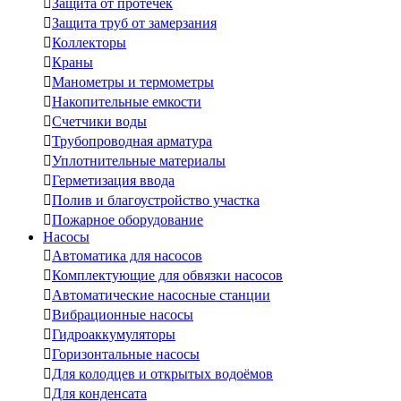

Защита от протечек

Защита труб от замерзания

Коллекторы

Краны

Манометры и термометры

Накопительные емкости

Счетчики воды

Трубопроводная арматура

Уплотнительные материалы

Герметизация ввода

Полив и благоустройство участка

Пожарное оборудование
Насосы

Автоматика для насосов

Комплектующие для обвязки насосов

Автоматические насосные станции

Вибрационные насосы

Гидроаккумуляторы

Горизонтальные насосы

Для колодцев и открытых водоёмов

Для конденсата