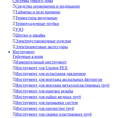
Системы умного дома

Средства оповещения и индикации

Таймеры и реле времени

Термостаты модульные

Термоусадочные трубки

УЗО

Щитки и шкафы

Электроустановочные изделия

Электрощитовые аксессуары
Инструмент
Гибочные клещи

Измерительный инструмент

Инструмент для Uponor PEX

Инструмент для испытания давлением

Инструмент для монтажа аксиальных фитингов

Инструмент для монтажа металлопластиковых труб

Инструмент для нарезки резьбы

Инструмент для пайки медных труб

Инструмент для промывки систем

Инструмент для прочистки труб

Инструмент для сварки пластиковых труб