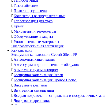

Теплосчетчики

Газоснабжение

Полотенцесушители

Коллекторы распределительные

Теплоизоляция для труб

Краны

Манометры и термометры

Обслуживание и защита

Уплотнительные материалы
Энергоэффективная вентиляция
Канализация
Бесшумная канализация Geberit Silent-PP

Автономная канализация

Аксессуары и дополнительное оборудование

Арматура с сухим затвором

Бесшумная канализация Rehau

Бесшумная канализация Uponor Decibel

Вакуумные клапаны

Внутренняя канализация

Все для подключения стиральных и посудомоечных ма

Дождевая и дренажная