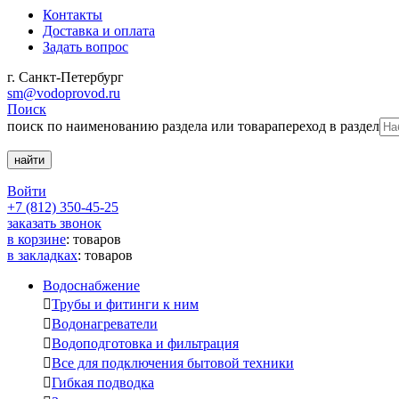
Контакты
Доставка и оплата
Задать вопрос
г. Санкт-Петербург
sm@vodoprovod.ru
Поиск
поиск по наименованию раздела или товара
переход в раздел
Войти
+7 (812) 350-45-25
заказать звонок
в корзине
:
товаров
в закладках
:
товаров
Водоснабжение

Трубы и фитинги к ним

Водонагреватели

Водоподготовка и фильтрация

Все для подключения бытовой техники

Гибкая подводка