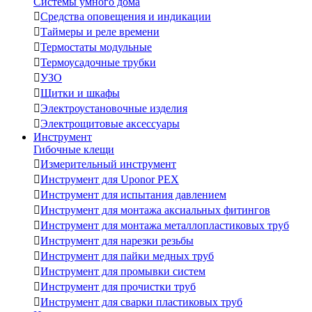
Системы умного дома

Средства оповещения и индикации

Таймеры и реле времени

Термостаты модульные

Термоусадочные трубки

УЗО

Щитки и шкафы

Электроустановочные изделия

Электрощитовые аксессуары
Инструмент
Гибочные клещи

Измерительный инструмент

Инструмент для Uponor PEX

Инструмент для испытания давлением

Инструмент для монтажа аксиальных фитингов

Инструмент для монтажа металлопластиковых труб

Инструмент для нарезки резьбы

Инструмент для пайки медных труб

Инструмент для промывки систем

Инструмент для прочистки труб

Инструмент для сварки пластиковых труб