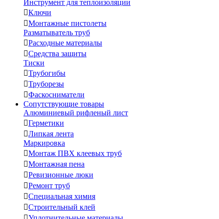
Инструмент для теплоизоляции

Ключи

Монтажные пистолеты
Разматыватель труб

Расходные материалы

Средства защиты
Тиски

Трубогибы

Труборезы

Фаскосниматели
Сопутствующие товары
Алюминиевый рифленый лист

Герметики

Липкая лента
Маркировка

Монтаж ПВХ клеевых труб

Монтажная пена

Ревизионные люки

Ремонт труб

Специальная химия

Строительный клей

Уплотнительные материалы