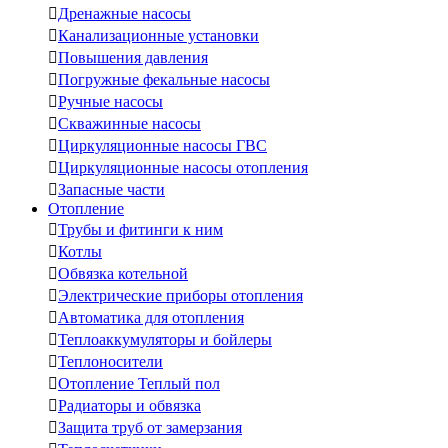

Дренажные насосы

Канализационные установки

Повышения давления

Погружные фекальные насосы

Ручные насосы

Скважинные насосы

Циркуляционные насосы ГВС

Циркуляционные насосы отопления

Запасные части
Отопление

Трубы и фитинги к ним

Котлы

Обвязка котельной

Электрические приборы отопления

Автоматика для отопления

Теплоаккумуляторы и бойлеры

Теплоносители

Отопление Теплый пол

Радиаторы и обвязка

Защита труб от замерзания