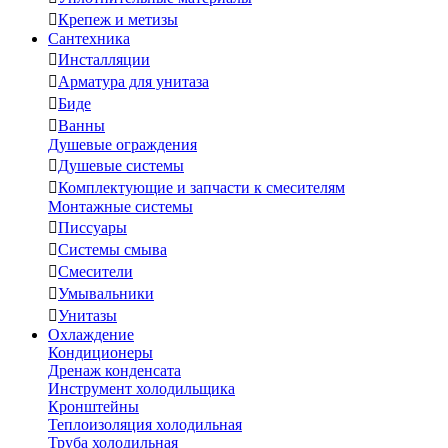

Крепеж и метизы
Сантехника

Инсталляции

Арматура для унитаза

Биде

Ванны
Душевые ограждения

Душевые системы

Комплектующие и запчасти к смесителям
Монтажные системы

Писсуары

Системы смыва

Смесители

Умывальники

Унитазы
Охлаждение
Кондиционеры
Дренаж конденсата
Инструмент холодильщика
Кронштейны
Теплоизоляция холодильная
Труба холодильная