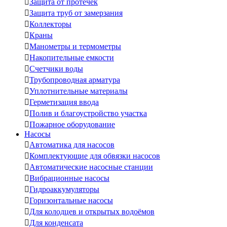

Защита от протечек

Защита труб от замерзания

Коллекторы

Краны

Манометры и термометры

Накопительные емкости

Счетчики воды

Трубопроводная арматура

Уплотнительные материалы

Герметизация ввода

Полив и благоустройство участка

Пожарное оборудование
Насосы

Автоматика для насосов

Комплектующие для обвязки насосов

Автоматические насосные станции

Вибрационные насосы

Гидроаккумуляторы

Горизонтальные насосы

Для колодцев и открытых водоёмов

Для конденсата