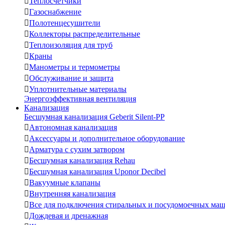

Теплосчетчики

Газоснабжение

Полотенцесушители

Коллекторы распределительные

Теплоизоляция для труб

Краны

Манометры и термометры

Обслуживание и защита

Уплотнительные материалы
Энергоэффективная вентиляция
Канализация
Бесшумная канализация Geberit Silent-PP

Автономная канализация

Аксессуары и дополнительное оборудование

Арматура с сухим затвором

Бесшумная канализация Rehau

Бесшумная канализация Uponor Decibel

Вакуумные клапаны

Внутренняя канализация

Все для подключения стиральных и посудомоечных ма

Дождевая и дренажная