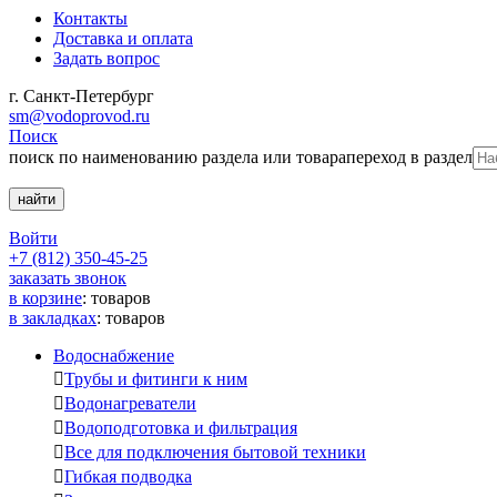
Контакты
Доставка и оплата
Задать вопрос
г. Санкт-Петербург
sm@vodoprovod.ru
Поиск
поиск по наименованию раздела или товара
переход в раздел
Войти
+7 (812) 350-45-25
заказать звонок
в корзине
:
товаров
в закладках
:
товаров
Водоснабжение

Трубы и фитинги к ним

Водонагреватели

Водоподготовка и фильтрация

Все для подключения бытовой техники

Гибкая подводка