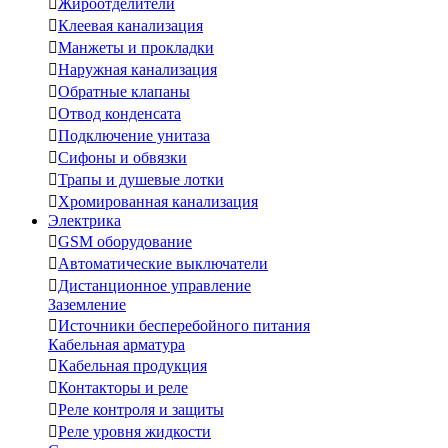

Жироотделители

Клеевая канализация

Манжеты и прокладки

Наружная канализация

Обратные клапаны

Отвод конденсата

Подключение унитаза

Сифоны и обвязки

Трапы и душевые лотки

Хромированная канализация
Электрика

GSM оборудование

Автоматические выключатели

Дистанционное управление
Заземление

Источники бесперебойного питания
Кабельная арматура

Кабельная продукция

Контакторы и реле

Реле контроля и защиты

Реле уровня жидкости