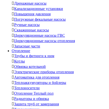

Дренажные насосы

Канализационные установки

Повышения давления

Погружные фекальные насосы

Ручные насосы

Скважинные насосы

Циркуляционные насосы ГВС

Циркуляционные насосы отопления

Запасные части
Отопление

Трубы и фитинги к ним

Котлы

Обвязка котельной

Электрические приборы отопления

Автоматика для отопления

Теплоаккумуляторы и бойлеры

Теплоносители

Отопление Теплый пол

Радиаторы и обвязка

Защита труб от замерзания