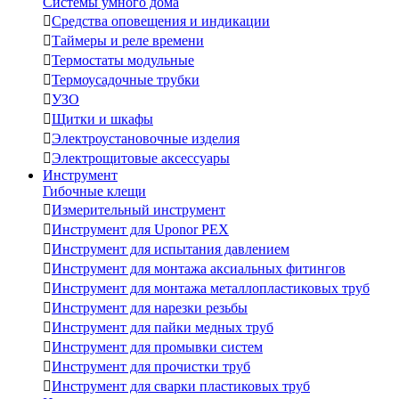
Системы умного дома

Средства оповещения и индикации

Таймеры и реле времени

Термостаты модульные

Термоусадочные трубки

УЗО

Щитки и шкафы

Электроустановочные изделия

Электрощитовые аксессуары
Инструмент
Гибочные клещи

Измерительный инструмент

Инструмент для Uponor PEX

Инструмент для испытания давлением

Инструмент для монтажа аксиальных фитингов

Инструмент для монтажа металлопластиковых труб

Инструмент для нарезки резьбы

Инструмент для пайки медных труб

Инструмент для промывки систем

Инструмент для прочистки труб

Инструмент для сварки пластиковых труб