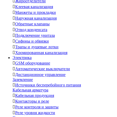

Жироотделители

Клеевая канализация

Манжеты и прокладки

Наружная канализация

Обратные клапаны

Отвод конденсата

Подключение унитаза

Сифоны и обвязки

Трапы и душевые лотки

Хромированная канализация
Электрика

GSM оборудование

Автоматические выключатели

Дистанционное управление
Заземление

Источники бесперебойного питания
Кабельная арматура

Кабельная продукция

Контакторы и реле

Реле контроля и защиты

Реле уровня жидкости