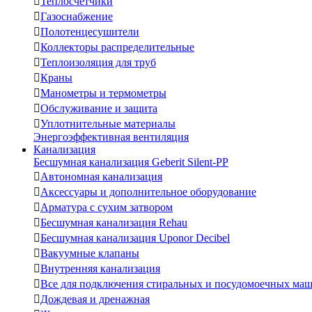

Теплосчетчики

Газоснабжение

Полотенцесушители

Коллекторы распределительные

Теплоизоляция для труб

Краны

Манометры и термометры

Обслуживание и защита

Уплотнительные материалы
Энергоэффективная вентиляция
Канализация
Бесшумная канализация Geberit Silent-PP

Автономная канализация

Аксессуары и дополнительное оборудование

Арматура с сухим затвором

Бесшумная канализация Rehau

Бесшумная канализация Uponor Decibel

Вакуумные клапаны

Внутренняя канализация

Все для подключения стиральных и посудомоечных ма

Дождевая и дренажная