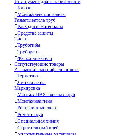
Инструмент для теплоизоляции

Ключи

Монтажные пистолеты
Разматыватель труб

Расходные материалы

Средства защиты
Тиски

Трубогибы

Труборезы

Фаскосниматели
Сопутствующие товары
Алюминиевый рифленый лист

Герметики

Липкая лента
Маркировка

Монтаж ПВХ клеевых труб

Монтажная пена

Ревизионные люки

Ремонт труб

Специальная химия

Строительный клей

Уплотнительные материалы