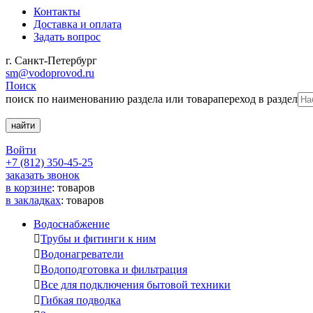
Контакты
Доставка и оплата
Задать вопрос
г. Санкт-Петербург
sm@vodoprovod.ru
Поиск
поиск по наименованию раздела или товара
переход в раздел
Войти
+7 (812) 350-45-25
заказать звонок
в корзине
:
товаров
в закладках
:
товаров
Водоснабжение

Трубы и фитинги к ним

Водонагреватели

Водоподготовка и фильтрация

Все для подключения бытовой техники

Гибкая подводка