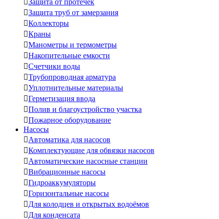

Защита от протечек

Защита труб от замерзания

Коллекторы

Краны

Манометры и термометры

Накопительные емкости

Счетчики воды

Трубопроводная арматура

Уплотнительные материалы

Герметизация ввода

Полив и благоустройство участка

Пожарное оборудование
Насосы

Автоматика для насосов

Комплектующие для обвязки насосов

Автоматические насосные станции

Вибрационные насосы

Гидроаккумуляторы

Горизонтальные насосы

Для колодцев и открытых водоёмов

Для конденсата