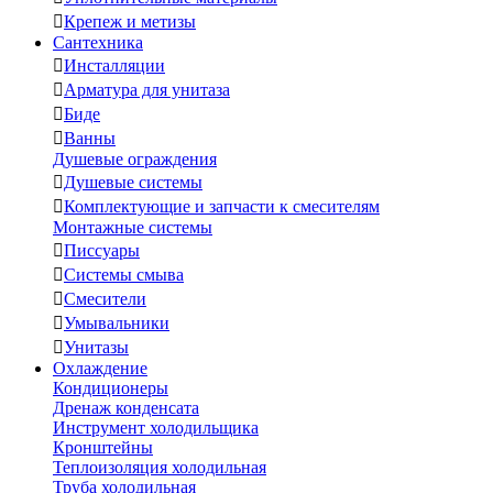

Крепеж и метизы
Сантехника

Инсталляции

Арматура для унитаза

Биде

Ванны
Душевые ограждения

Душевые системы

Комплектующие и запчасти к смесителям
Монтажные системы

Писсуары

Системы смыва

Смесители

Умывальники

Унитазы
Охлаждение
Кондиционеры
Дренаж конденсата
Инструмент холодильщика
Кронштейны
Теплоизоляция холодильная
Труба холодильная