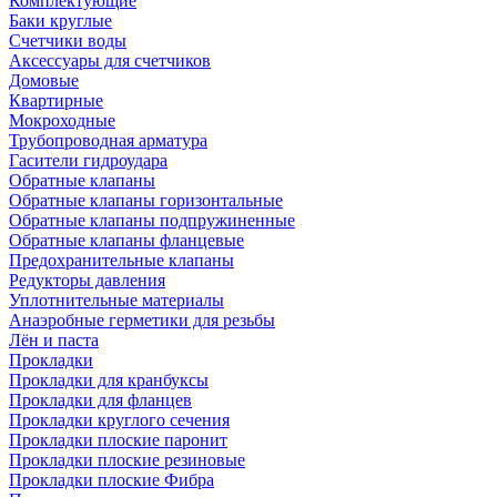
Комплектующие
Баки круглые
Счетчики воды
Аксессуары для счетчиков
Домовые
Квартирные
Мокроходные
Трубопроводная арматура
Гасители гидроудара
Обратные клапаны
Обратные клапаны горизонтальные
Обратные клапаны подпружиненные
Обратные клапаны фланцевые
Предохранительные клапаны
Редукторы давления
Уплотнительные материалы
Анаэробные герметики для резьбы
Лён и паста
Прокладки
Прокладки для кранбуксы
Прокладки для фланцев
Прокладки круглого сечения
Прокладки плоские паронит
Прокладки плоские резиновые
Прокладки плоские Фибра