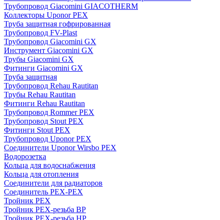
Трубопровод Giacomini GIACOTHERM
Коллекторы Uponor PEX
Труба защитная гофрированная
Трубопровод FV-Plast
Трубопровод Giacomini GX
Инструмент Giacomini GX
Трубы Giacomini GX
Фитинги Giacomini GX
Труба защитная
Трубопровод Rehau Rautitan
Трубы Rehau Rautitan
Фитинги Rehau Rautitan
Трубопровод Rommer PEX
Трубопровод Stout PEX
Фитинги Stout PEX
Трубопровод Uponor PEX
Соединители Uponor Wirsbo PEX
Водорозетка
Кольца для водоснабжения
Кольца для отопления
Соединители для радиаторов
Соединитель PEX-PEX
Тройник PEX
Тройник PEX-резьба ВР
Тройник PEX-резьба НР