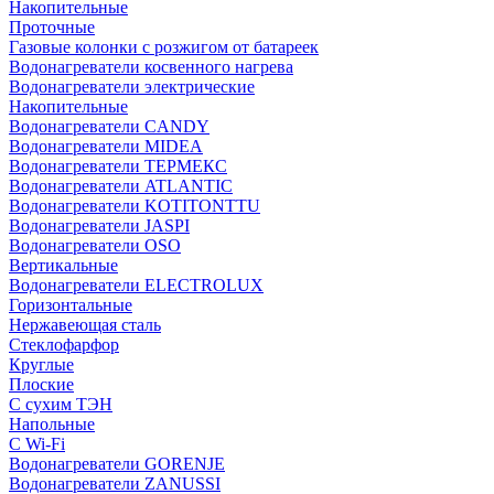
Накопительные
Проточные
Газовые колонки с розжигом от батареек
Водонагреватели косвенного нагрева
Водонагреватели электрические
Накопительные
Водонагреватели CANDY
Водонагреватели MIDEA
Водонагреватели ТЕРМЕКС
Водонагреватели ATLANTIC
Водонагреватели KOTITONTTU
Водонагреватели JASPI
Водонагреватели OSO
Вертикальные
Водонагреватели ELECTROLUX
Горизонтальные
Нержавеющая сталь
Стеклофарфор
Круглые
Плоские
С сухим ТЭН
Напольные
С Wi-Fi
Водонагреватели GORENJE
Водонагреватели ZANUSSI