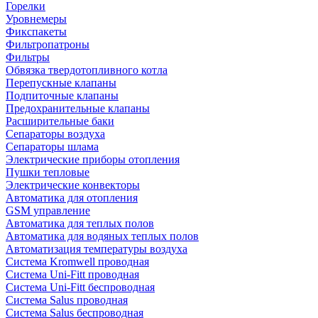
Горелки
Уровнемеры
Фикспакеты
Фильтропатроны
Фильтры
Обвязка твердотопливного котла
Перепускные клапаны
Подпиточные клапаны
Предохранительные клапаны
Расширительные баки
Сепараторы воздуха
Сепараторы шлама
Электрические приборы отопления
Пушки тепловые
Электрические конвекторы
Автоматика для отопления
GSM управление
Автоматика для теплых полов
Автоматика для водяных теплых полов
Автоматизация температуры воздуха
Система Kromwell проводная
Система Uni-Fitt проводная
Система Uni-Fitt беспроводная
Система Salus проводная
Система Salus беспроводная