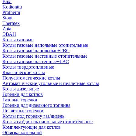
Baxi
Kotitonttu
Protherm
Stout
Thermex
Zota
ЭВАН
Котлы газовые
Котлы газовые напольные отопительные
Котлы газовые напольные+ГВС
Котлы газовые настенные отопительные
Котлы газовые настенные+ГВС
Котлы твердотопливные
Классические котлы
Полуавтоматические котлы
Автоматические угольные и пеллетные котлы
Котлы дизельные
Горелки для котлов
Газовые горелки
Горелки для дизельного топлива
Пеллетные горелки
Котлы под горелку газ/дизель
Котлы газ\дизель напольные отопительные
Комплектующие для котлов
Обвязка котельной