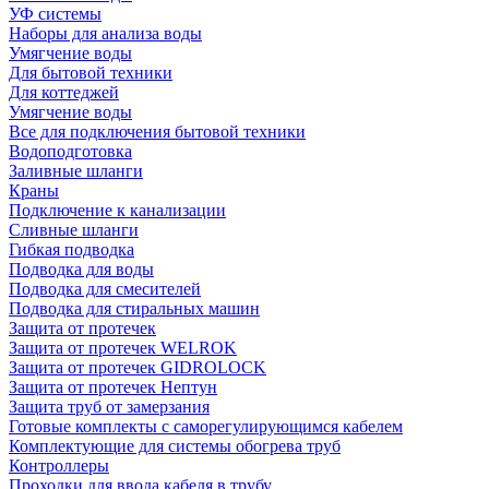
УФ системы
Наборы для анализа воды
Умягчение воды
Для бытовой техники
Для коттеджей
Умягчение воды
Все для подключения бытовой техники
Водоподготовка
Заливные шланги
Краны
Подключение к канализации
Сливные шланги
Гибкая подводка
Подводка для воды
Подводка для смесителей
Подводка для стиральных машин
Защита от протечек
Защита от протечек WELROK
Защита от протечек GIDROLOCK
Защита от протечек Нептун
Защита труб от замерзания
Готовые комплекты с саморегулирующимся кабелем
Комплектующие для системы обогрева труб
Контроллеры
Проходки для ввода кабеля в трубу