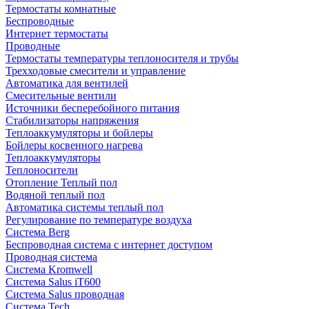
Термостаты комнатные
Беспроводные
Интернет термостаты
Проводные
Термостаты температуры теплоносителя и трубы
Трехходовые смесители и управление
Автоматика для вентилей
Смесительные вентили
Источники бесперебойного питания
Стабилизаторы напряжения
Теплоаккумуляторы и бойлеры
Бойлеры косвенного нагрева
Теплоаккумуляторы
Теплоносители
Отопление Теплый пол
Водяной теплый пол
Автоматика системы теплый пол
Регулирование по температуре воздуха
Система Berg
Беспроводная система с интернет доступом
Проводная система
Система Kromwell
Система Salus iT600
Система Salus проводная
Система Tech