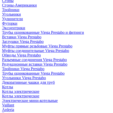
Сгоны
Сгоны-Американки
Тройники
Угольники
Удлинители
Футорки
Эксцентрики
Трубы оцинкованные Viega Prestabo и фитинги
Вставки Viega Prestabo
Заглушки Viega Prestabo
Муфты прямые резьбовые Viega Prestabo
Муфты соединительные Viega Prestabo
Обводы Viega Prestabo
Разъемные соединения Viega Prestabo
Редукционные вставки Viega Prestabo
Тройники Viega Prestabo
Трубы оцинкованные Viega Prestabo
Угольники Viega Prestabo
Декоративные чашки для труб
Котлы
Котлы электрические
Котлы электрические
Электрические мини-котельные
Vaillant
Arderia