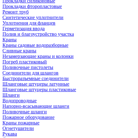
Прокладки силиконовые
Прокладки фторопластовые
Ремонт труб
Синтетические уплотнители
Уплотнения для фланцев
Герметизация ввода
Полив и благоустройство участка
Краны
Краны садовые водоразборные
Сливные краны
Незамерзающие краны и колонки
Погреб пластиковый
Поливочные пистолеты
Соединители для шлангов
Быстроразъемные соединители
Шланговые штуцеры латунные
Шланговые штуцеры пластиковые
Шланги
Водопроводные
Напорно-всасывающие шланги
Поливочные шланги
Пожарное оборудование
Краны пожарные
Огнетушители
Рукава