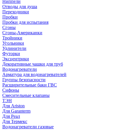
Ниппели
Отводы для душа
Переходники
Пробки
Пробки для испытания
Сгоны
Сгоны-Американки
Тройники
Угольники
Удлинители
Футорки
Эксцентрики
Декоративные чашки для труб
Водонагреватели
Арматура для водонагревателей
Группы безопасности
Расширительные баки ГВС
Сифоны
Смесительные клапаны
ТЭН
Для Ariston
Для Garanterm
Для Реал
Для Термекс
Водонагреватели газовые