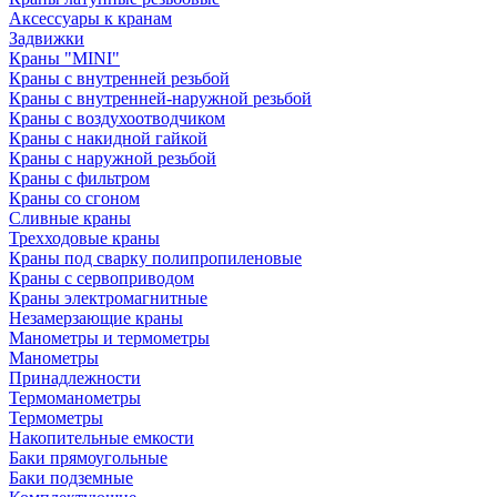
Аксессуары к кранам
Задвижки
Краны "MINI"
Краны с внутренней резьбой
Краны с внутренней-наружной резьбой
Краны с воздухоотводчиком
Краны с накидной гайкой
Краны с наружной резьбой
Краны с фильтром
Краны со сгоном
Сливные краны
Трехходовые краны
Краны под сварку полипропиленовые
Краны с сервоприводом
Краны электромагнитные
Незамерзающие краны
Манометры и термометры
Манометры
Принадлежности
Термоманометры
Термометры
Накопительные емкости
Баки прямоугольные
Баки подземные