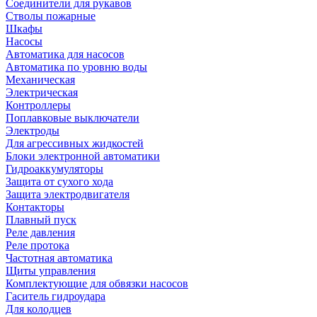
Соединители для рукавов
Стволы пожарные
Шкафы
Насосы
Автоматика для насосов
Автоматика по уровню воды
Механическая
Электрическая
Контроллеры
Поплавковые выключатели
Электроды
Для агрессивных жидкостей
Блоки электронной автоматики
Гидроаккумуляторы
Защита от сухого хода
Защита электродвигателя
Контакторы
Плавный пуск
Реле давления
Реле протока
Частотная автоматика
Щиты управления
Комплектующие для обвязки насосов
Гаситель гидроудара
Для колодцев