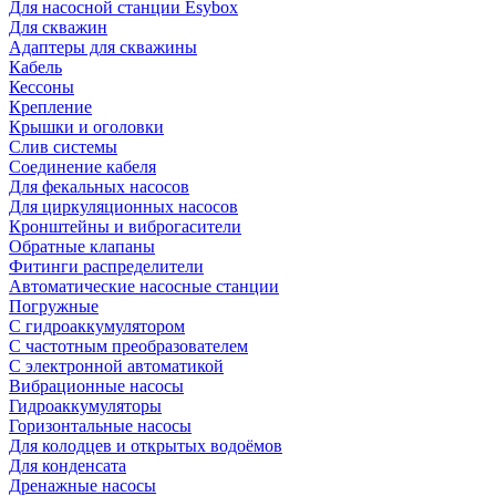
Для насосной станции Esybox
Для скважин
Адаптеры для скважины
Кабель
Кессоны
Крепление
Крышки и оголовки
Слив системы
Соединение кабеля
Для фекальных насосов
Для циркуляционных насосов
Кронштейны и виброгасители
Обратные клапаны
Фитинги распределители
Автоматические насосные станции
Погружные
С гидроаккумулятором
С частотным преобразователем
С электронной автоматикой
Вибрационные насосы
Гидроаккумуляторы
Горизонтальные насосы
Для колодцев и открытых водоёмов
Для конденсата
Дренажные насосы