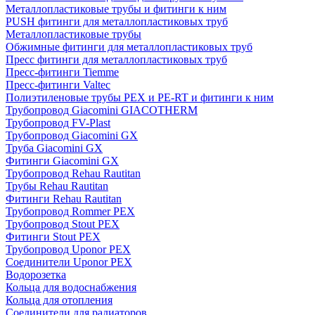
Металлопластиковые трубы и фитинги к ним
PUSH фитинги для металлопластиковых труб
Металлопластиковые трубы
Обжимные фитинги для металлопластиковых труб
Пресс фитинги для металлопластиковых труб
Пресс-фитинги Tiemme
Пресс-фитинги Valtec
Полиэтиленовые трубы PEX и PE-RT и фитинги к ним
Трубопровод Giacomini GIACOTHERM
Трубопровод FV-Plast
Трубопровод Giacomini GX
Труба Giacomini GX
Фитинги Giacomini GX
Трубопровод Rehau Rautitan
Трубы Rehau Rautitan
Фитинги Rehau Rautitan
Трубопровод Rommer PEX
Трубопровод Stout PEX
Фитинги Stout PEX
Трубопровод Uponor PEX
Соединители Uponor PEX
Водорозетка
Кольца для водоснабжения
Кольца для отопления
Соединители для радиаторов