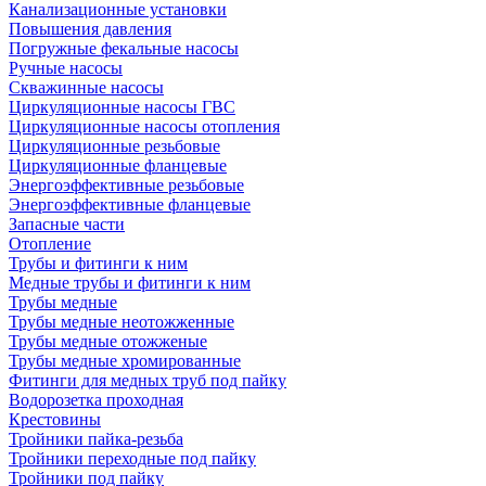
Канализационные установки
Повышения давления
Погружные фекальные насосы
Ручные насосы
Скважинные насосы
Циркуляционные насосы ГВС
Циркуляционные насосы отопления
Циркуляционные резьбовые
Циркуляционные фланцевые
Энергоэффективные резьбовые
Энергоэффективные фланцевые
Запасные части
Отопление
Трубы и фитинги к ним
Медные трубы и фитинги к ним
Трубы медные
Трубы медные неотожженные
Трубы медные отожженые
Трубы медные хромированные
Фитинги для медных труб под пайку
Водорозетка проходная
Крестовины
Тройники пайка-резьба
Тройники переходные под пайку
Тройники под пайку