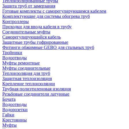
Теплоизолированные трубы
Защита труб от замерзания
Готовые комплекты с саморегулирующимся кабелем
Комплектующие для системы обогрева труб
Контроллеры
Проходки для ввода кабеля в трубу
Соединительные муфты
Саморегулирующийся кабель
Защитные трубы гофрированные
Фитинги обжимные GEBO для стальных труб
Тройники
Водоотводы
Муфты ремонтные
Муфты соединительные
Теплоизоляция для труб
Защитная теплоизоляция
Крепление теплоизоляции
Трубная полиэтиленовая изоляция
Резьбовые соединители латунные
Бочата
Водоотводы
Водорозетки
Гайки
Крестовины
Муфты