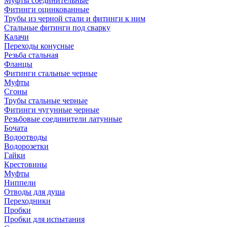
Муфты соединительные
Фитинги оцинкованные
Трубы из черной стали и фитинги к ним
Стальные фитинги под сварку
Калачи
Переходы конусные
Резьба стальная
Фланцы
Фитинги стальные черные
Муфты
Сгоны
Трубы стальные черные
Фитинги чугунные черные
Резьбовые соединители латунные
Бочата
Водоотводы
Водорозетки
Гайки
Крестовины
Муфты
Ниппели
Отводы для душа
Переходники
Пробки
Пробки для испытания