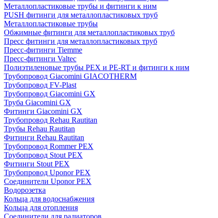
Металлопластиковые трубы и фитинги к ним
PUSH фитинги для металлопластиковых труб
Металлопластиковые трубы
Обжимные фитинги для металлопластиковых труб
Пресс фитинги для металлопластиковых труб
Пресс-фитинги Tiemme
Пресс-фитинги Valtec
Полиэтиленовые трубы PEX и PE-RT и фитинги к ним
Трубопровод Giacomini GIACOTHERM
Трубопровод FV-Plast
Трубопровод Giacomini GX
Труба Giacomini GX
Фитинги Giacomini GX
Трубопровод Rehau Rautitan
Трубы Rehau Rautitan
Фитинги Rehau Rautitan
Трубопровод Rommer PEX
Трубопровод Stout PEX
Фитинги Stout PEX
Трубопровод Uponor PEX
Соединители Uponor PEX
Водорозетка
Кольца для водоснабжения
Кольца для отопления
Соединители для радиаторов