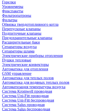
Горелки
Уровнемеры
Фикспакеты
Фильтропатроны
Фильтры
Обвязка твердотопливного котла
Перепускные клапаны
Подпиточные клапаны
Предохранительные клапаны
Расширительные баки
Сепараторы воздуха
Сепараторы шлама
Электрические приборы отопления
Пушки тепловые
Электрические конвекторы
Автоматика для отопления
GSM управление
Автоматика для теплых полов
Автоматика для водяных теплых полов
Автоматизация температуры воздуха
Система Kromwell проводная
Система Uni-Fitt проводная
Система Uni-Fitt беспроводная
Система Salus проводная
Система Salus беспроводная