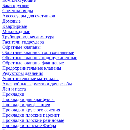
Комплектующие
Баки круглые
Счетчики воды
Аксессуары для счетчиков
Домовые
Квартирные
Мокроходные
Трубопроводная арматура
Гасители гидроудара
Обратные клапаны
Обратные клапаны горизонтальные
Обратные клапаны подпружиненные
Обратные клапаны фланцевые
Предохранительные клапаны
Редукторы давления
Уплотнительные материалы
Анаэробные герметики для резьбы
Лён и паста
Прокладки
Прокладки для кранбуксы
Прокладки для фланцев
Прокладки круглого сечения
Прокладки плоские паронит
Прокладки плоские резиновые
Прокладки плоские Фибра