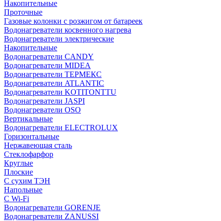
Накопительные
Проточные
Газовые колонки с розжигом от батареек
Водонагреватели косвенного нагрева
Водонагреватели электрические
Накопительные
Водонагреватели CANDY
Водонагреватели MIDEA
Водонагреватели ТЕРМЕКС
Водонагреватели ATLANTIC
Водонагреватели KOTITONTTU
Водонагреватели JASPI
Водонагреватели OSO
Вертикальные
Водонагреватели ELECTROLUX
Горизонтальные
Нержавеющая сталь
Стеклофарфор
Круглые
Плоские
С сухим ТЭН
Напольные
С Wi-Fi
Водонагреватели GORENJE
Водонагреватели ZANUSSI