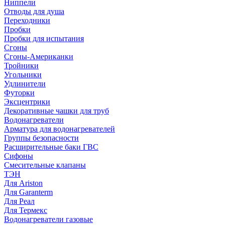
Ниппели
Отводы для душа
Переходники
Пробки
Пробки для испытания
Сгоны
Сгоны-Американки
Тройники
Угольники
Удлинители
Футорки
Эксцентрики
Декоративные чашки для труб
Водонагреватели
Арматура для водонагревателей
Группы безопасности
Расширительные баки ГВС
Сифоны
Смесительные клапаны
ТЭН
Для Ariston
Для Garanterm
Для Реал
Для Термекс
Водонагреватели газовые