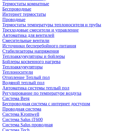
Термостаты комнатные
Беспроводные
Интернет термостаты
Проводные
Термостаты температуры теплоносителя и трубы
Трехходовые смесители и управление
Автоматика для вентилей
Смесительные вентили
Источники бесперебойного питания
Стабилизаторы напряжения
Теплоаккумуляторы и бойлеры
Бойлеры косвенного нагрева
Теплоаккумуляторы
Теплоносители
Отопление Теплый пол
Водяной теплый пол
Автоматика системы теплый пол
Регулирование по температуре воздуха
Система Berg
Беспроводная система с интернет доступом
Проводная система
Система Kromwell
Система Salus iT600
Система Salus проводная
Система Tech