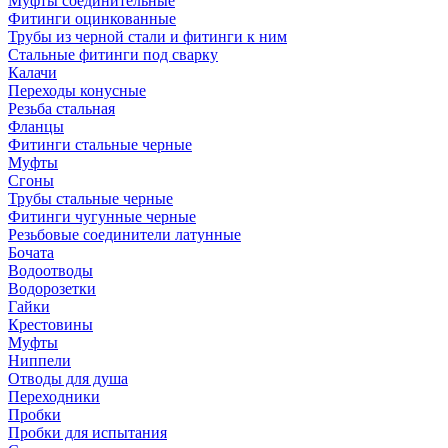
Муфты соединительные
Фитинги оцинкованные
Трубы из черной стали и фитинги к ним
Стальные фитинги под сварку
Калачи
Переходы конусные
Резьба стальная
Фланцы
Фитинги стальные черные
Муфты
Сгоны
Трубы стальные черные
Фитинги чугунные черные
Резьбовые соединители латунные
Бочата
Водоотводы
Водорозетки
Гайки
Крестовины
Муфты
Ниппели
Отводы для душа
Переходники
Пробки
Пробки для испытания