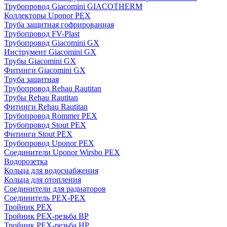
Трубопровод Giacomini GIACOTHERM
Коллекторы Uponor PEX
Труба защитная гофрированная
Трубопровод FV-Plast
Трубопровод Giacomini GX
Инструмент Giacomini GX
Трубы Giacomini GX
Фитинги Giacomini GX
Труба защитная
Трубопровод Rehau Rautitan
Трубы Rehau Rautitan
Фитинги Rehau Rautitan
Трубопровод Rommer PEX
Трубопровод Stout PEX
Фитинги Stout PEX
Трубопровод Uponor PEX
Соединители Uponor Wirsbo PEX
Водорозетка
Кольца для водоснабжения
Кольца для отопления
Соединители для радиаторов
Соединитель PEX-PEX
Тройник PEX
Тройник PEX-резьба ВР
Тройник PEX-резьба НР