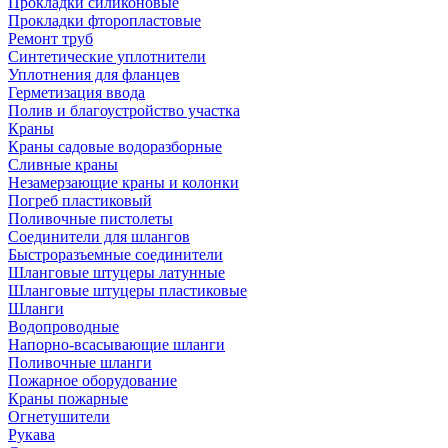
Прокладки силиконовые
Прокладки фторопластовые
Ремонт труб
Синтетические уплотнители
Уплотнения для фланцев
Герметизация ввода
Полив и благоустройство участка
Краны
Краны садовые водоразборные
Сливные краны
Незамерзающие краны и колонки
Погреб пластиковый
Поливочные пистолеты
Соединители для шлангов
Быстроразъемные соединители
Шланговые штуцеры латунные
Шланговые штуцеры пластиковые
Шланги
Водопроводные
Напорно-всасывающие шланги
Поливочные шланги
Пожарное оборудование
Краны пожарные
Огнетушители
Рукава