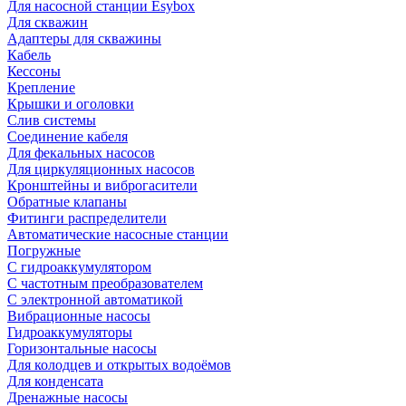
Для насосной станции Esybox
Для скважин
Адаптеры для скважины
Кабель
Кессоны
Крепление
Крышки и оголовки
Слив системы
Соединение кабеля
Для фекальных насосов
Для циркуляционных насосов
Кронштейны и виброгасители
Обратные клапаны
Фитинги распределители
Автоматические насосные станции
Погружные
С гидроаккумулятором
С частотным преобразователем
С электронной автоматикой
Вибрационные насосы
Гидроаккумуляторы
Горизонтальные насосы
Для колодцев и открытых водоёмов
Для конденсата
Дренажные насосы