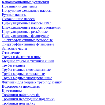
Канализационные установки
Повышения давления
Погружные фекальные насосы
Ручные насосы
Скважинные насосы
Циркуляционные насосы ГВС
Циркуляционные насосы отопления
Циркуляционные резьбовые
Циркуляционные фланцевые
Энергоэффективные резьбовые
Энергоэффективные фланцевые
Запасные части
Отопление
Трубы и фитинги к ним
Медные трубы и фитинги к ним
Трубы медные
Трубы медные неотожженные
Трубы медные отожженые
Трубы медные хромированные
Фитинги для медных труб под пайку
Водорозетка проходная
Крестовины
Тройники пайка-резьба
Тройники переходные под пайку
Тройники под пайку