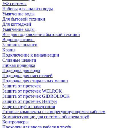
УФ системы
Наборы для анализа воды
Умягчение воды
Для бытовой техники
Для коттеджей
Умягчение воды
Все для подключения бытовой техники
Водоподготовка
Заливные шланги
Краны
Подключение к канализации
Сливные шланги
Гибкая подводка
Подводка для воды
Подводка для смесителей
Подводка для стиральных машин
Защита от протечек
Защита от протечек WELROK
Защита от протечек GIDROLOCK
Защита от протечек Нептун
Защита труб от замерзания
Готовые комплекты с саморегулирующимся кабелем
Комплектующие для системы обогрева труб
Контроллеры
Проходки для ввода кабеля в трубу