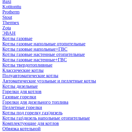
Baxi
Kotitonttu
Protherm
Stout
Thermex
Zota
ЭВАН
Котлы газовые
Котлы газовые напольные отопительные
Котлы газовые напольные+ГВС
Котлы газовые настенные отопительные
Котлы газовые настенные+ГВС
Котлы твердотопливные
Классические котлы
Полуавтоматические котлы
Автоматические угольные и пеллетные котлы
Котлы дизельные
Горелки для котлов
Газовые горелки
Горелки для дизельного топлива
Пеллетные горелки
Котлы под горелку газ/дизель
Котлы газ\дизель напольные отопительные
Комплектующие для котлов
Обвязка котельной