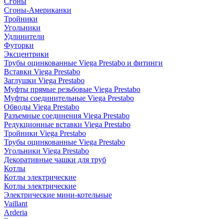
Сгоны
Сгоны-Американки
Тройники
Угольники
Удлинители
Футорки
Эксцентрики
Трубы оцинкованные Viega Prestabo и фитинги
Вставки Viega Prestabo
Заглушки Viega Prestabo
Муфты прямые резьбовые Viega Prestabo
Муфты соединительные Viega Prestabo
Обводы Viega Prestabo
Разъемные соединения Viega Prestabo
Редукционные вставки Viega Prestabo
Тройники Viega Prestabo
Трубы оцинкованные Viega Prestabo
Угольники Viega Prestabo
Декоративные чашки для труб
Котлы
Котлы электрические
Котлы электрические
Электрические мини-котельные
Vaillant
Arderia