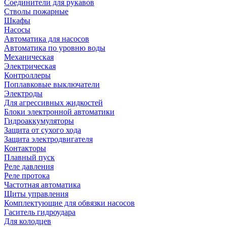
Соединители для рукавов
Стволы пожарные
Шкафы
Насосы
Автоматика для насосов
Автоматика по уровню воды
Механическая
Электрическая
Контроллеры
Поплавковые выключатели
Электроды
Для агрессивных жидкостей
Блоки электронной автоматики
Гидроаккумуляторы
Защита от сухого хода
Защита электродвигателя
Контакторы
Плавный пуск
Реле давления
Реле протока
Частотная автоматика
Щиты управления
Комплектующие для обвязки насосов
Гаситель гидроудара
Для колодцев