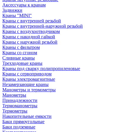
Аксессуары к кранам
Задвижки
Краны "MINI"
Краны с внутренней резьбой
Краны с внутренней-наружной резьбой
Краны с воздухоотводчиком
Краны с накидной гайкой
Краны с наружной резьбой
Краны с фильтром
Краны со сгоном
Сливные краны
Трехходовые краны
Краны под сварку полипропиленовые
Краны с сервоприводом
Краны электромагнитные
Незамерзающие краны
Манометры и термометры
Манометры
Принадлежности
Термоманометры
Термометры
Накопительные емкости
Баки прямоугольные
Баки подземные