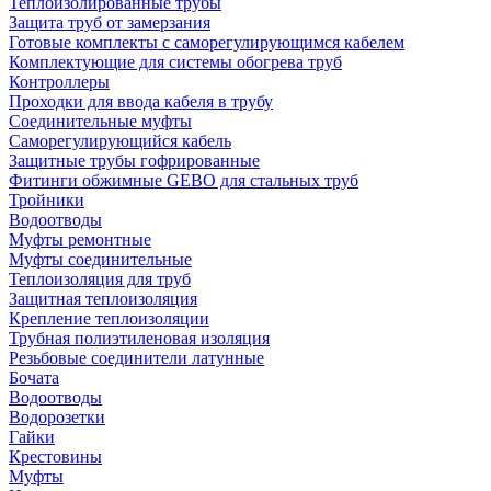
Теплоизолированные трубы
Защита труб от замерзания
Готовые комплекты с саморегулирующимся кабелем
Комплектующие для системы обогрева труб
Контроллеры
Проходки для ввода кабеля в трубу
Соединительные муфты
Саморегулирующийся кабель
Защитные трубы гофрированные
Фитинги обжимные GEBO для стальных труб
Тройники
Водоотводы
Муфты ремонтные
Муфты соединительные
Теплоизоляция для труб
Защитная теплоизоляция
Крепление теплоизоляции
Трубная полиэтиленовая изоляция
Резьбовые соединители латунные
Бочата
Водоотводы
Водорозетки
Гайки
Крестовины
Муфты