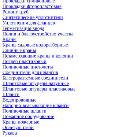
Прокладки силиконовые
Прокладки фторопластовые
Ремонт труб
Синтетические уплотнители
Уплотнения для фланцев
Герметизация ввода
Полив и благоустройство участка
Краны
Краны садовые водоразборные
Сливные краны
Незамерзающие краны и колонки
Погреб пластиковый
Поливочные пистолеты
Соединители для шлангов
Быстроразъемные соединители
Шланговые штуцеры латунные
Шланговые штуцеры пластиковые
Шланги
Водопроводные
Напорно-всасывающие шланги
Поливочные шланги
Пожарное оборудование
Краны пожарные
Огнетушители
Рукава