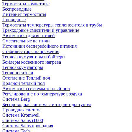
Термостаты комнатные
Беспроводные
Интернет термостаты
Проводные
Термостаты температуры теплоносителя и трубы
Трехходовые смесители и управление
Автоматика для вентилей
Смесительные вентили
Источники бесперебойного питания
Стабилизаторы напряжения
Теплоаккумуляторы и бойлеры
Бойлеры косвенного нагрева
Теплоаккумуляторы
Теплоносители
Отопление Теплый пол
Водяной теплый пол
Автоматика системы теплый пол
Регулирование по температуре воздуха
Система Berg
Беспроводная система с интернет доступом
Проводная система
Система Kromwell
Система Salus iT600
Система Salus проводная
Система Tech