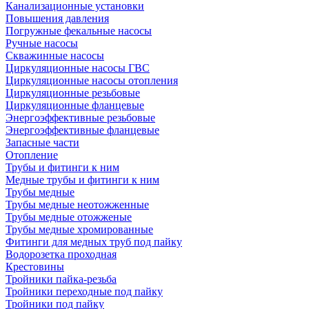
Канализационные установки
Повышения давления
Погружные фекальные насосы
Ручные насосы
Скважинные насосы
Циркуляционные насосы ГВС
Циркуляционные насосы отопления
Циркуляционные резьбовые
Циркуляционные фланцевые
Энергоэффективные резьбовые
Энергоэффективные фланцевые
Запасные части
Отопление
Трубы и фитинги к ним
Медные трубы и фитинги к ним
Трубы медные
Трубы медные неотожженные
Трубы медные отожженые
Трубы медные хромированные
Фитинги для медных труб под пайку
Водорозетка проходная
Крестовины
Тройники пайка-резьба
Тройники переходные под пайку
Тройники под пайку