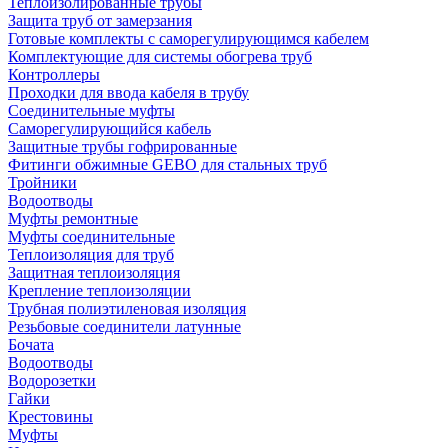
Теплоизолированные трубы
Защита труб от замерзания
Готовые комплекты с саморегулирующимся кабелем
Комплектующие для системы обогрева труб
Контроллеры
Проходки для ввода кабеля в трубу
Соединительные муфты
Саморегулирующийся кабель
Защитные трубы гофрированные
Фитинги обжимные GEBO для стальных труб
Тройники
Водоотводы
Муфты ремонтные
Муфты соединительные
Теплоизоляция для труб
Защитная теплоизоляция
Крепление теплоизоляции
Трубная полиэтиленовая изоляция
Резьбовые соединители латунные
Бочата
Водоотводы
Водорозетки
Гайки
Крестовины
Муфты