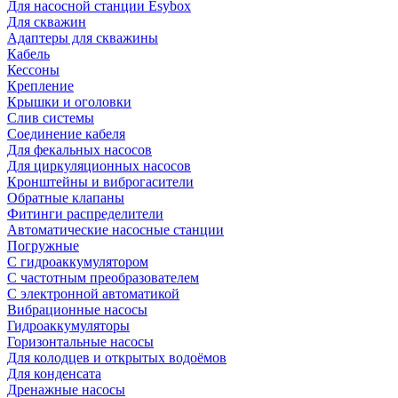
Для насосной станции Esybox
Для скважин
Адаптеры для скважины
Кабель
Кессоны
Крепление
Крышки и оголовки
Слив системы
Соединение кабеля
Для фекальных насосов
Для циркуляционных насосов
Кронштейны и виброгасители
Обратные клапаны
Фитинги распределители
Автоматические насосные станции
Погружные
С гидроаккумулятором
С частотным преобразователем
С электронной автоматикой
Вибрационные насосы
Гидроаккумуляторы
Горизонтальные насосы
Для колодцев и открытых водоёмов
Для конденсата
Дренажные насосы