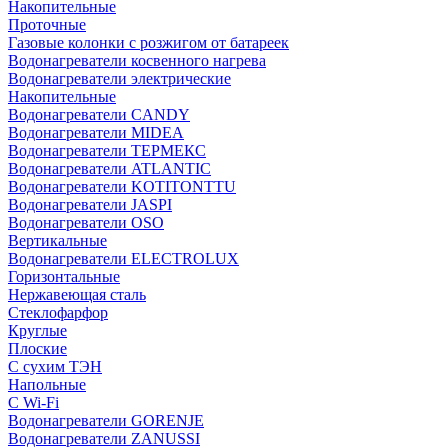
Накопительные
Проточные
Газовые колонки с розжигом от батареек
Водонагреватели косвенного нагрева
Водонагреватели электрические
Накопительные
Водонагреватели CANDY
Водонагреватели MIDEA
Водонагреватели ТЕРМЕКС
Водонагреватели ATLANTIC
Водонагреватели KOTITONTTU
Водонагреватели JASPI
Водонагреватели OSO
Вертикальные
Водонагреватели ELECTROLUX
Горизонтальные
Нержавеющая сталь
Стеклофарфор
Круглые
Плоские
С сухим ТЭН
Напольные
С Wi-Fi
Водонагреватели GORENJE
Водонагреватели ZANUSSI