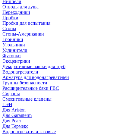
Ниппели
Отводы для душа
Переходники
Пробки
Пробки для испытания
Сгоны
Сгоны-Американки
Тройники
Угольники
Удлинители
Футорки
Эксцентрики
Декоративные чашки для труб
Водонагреватели
Арматура для водонагревателей
Группы безопасности
Расширительные баки ГВС
Сифоны
Смесительные клапаны
ТЭН
Для Ariston
Для Garanterm
Для Реал
Для Термекс
Водонагреватели газовые