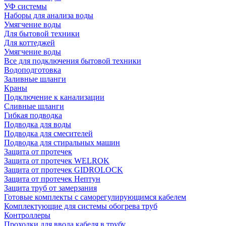
УФ системы
Наборы для анализа воды
Умягчение воды
Для бытовой техники
Для коттеджей
Умягчение воды
Все для подключения бытовой техники
Водоподготовка
Заливные шланги
Краны
Подключение к канализации
Сливные шланги
Гибкая подводка
Подводка для воды
Подводка для смесителей
Подводка для стиральных машин
Защита от протечек
Защита от протечек WELROK
Защита от протечек GIDROLOCK
Защита от протечек Нептун
Защита труб от замерзания
Готовые комплекты с саморегулирующимся кабелем
Комплектующие для системы обогрева труб
Контроллеры
Проходки для ввода кабеля в трубу