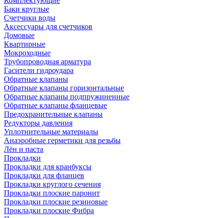
Комплектующие
Баки круглые
Счетчики воды
Аксессуары для счетчиков
Домовые
Квартирные
Мокроходные
Трубопроводная арматура
Гасители гидроудара
Обратные клапаны
Обратные клапаны горизонтальные
Обратные клапаны подпружиненные
Обратные клапаны фланцевые
Предохранительные клапаны
Редукторы давления
Уплотнительные материалы
Анаэробные герметики для резьбы
Лён и паста
Прокладки
Прокладки для кранбуксы
Прокладки для фланцев
Прокладки круглого сечения
Прокладки плоские паронит
Прокладки плоские резиновые
Прокладки плоские Фибра