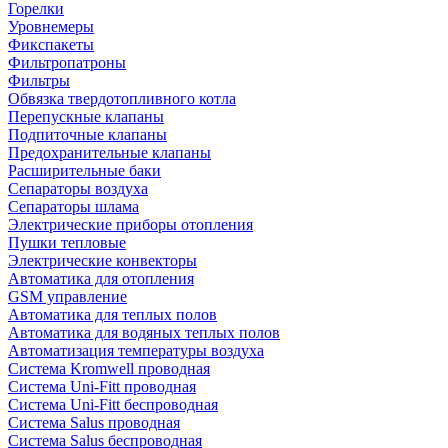
Горелки
Уровнемеры
Фикспакеты
Фильтропатроны
Фильтры
Обвязка твердотопливного котла
Перепускные клапаны
Подпиточные клапаны
Предохранительные клапаны
Расширительные баки
Сепараторы воздуха
Сепараторы шлама
Электрические приборы отопления
Пушки тепловые
Электрические конвекторы
Автоматика для отопления
GSM управление
Автоматика для теплых полов
Автоматика для водяных теплых полов
Автоматизация температуры воздуха
Система Kromwell проводная
Система Uni-Fitt проводная
Система Uni-Fitt беспроводная
Система Salus проводная
Система Salus беспроводная