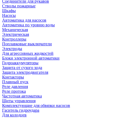
Соединители для рукавов
Стволы пожарные
Шкафы
Насосы
Автоматика для насосов
Автоматика по уровню воды
Механическая
Электрическая
Контроллеры
Поплавковые выключатели
Электроды
Для агрессивных жидкостей
Блоки электронной автоматики
Гидроаккумуляторы
Защита от сухого хода
Защита электродвигателя
Контакторы
Плавный пуск
Реле давления
Реле протока
Частотная автоматика
Щиты управления
Комплектующие для обвязки насосов
Гаситель гидроудара
Для колодцев