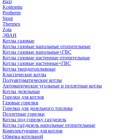
Baxi
Kotitonttu
Protherm
Stout
Thermex
Zota
ЭВАН
Котлы газовые
Котлы газовые напольные отопительные
Котлы газовые напольные+ГВС
Котлы газовые настенные отопительные
Котлы газовые настенные+ГВС
Котлы твердотопливные
Классические котлы
Полуавтоматические котлы
Автоматические угольные и пеллетные котлы
Котлы дизельные
Горелки для котлов
Газовые горелки
Горелки для дизельного топлива
Пеллетные горелки
Котлы под горелку газ/дизель
Котлы газ\дизель напольные отопительные
Комплектующие для котлов
Обвязка котельной