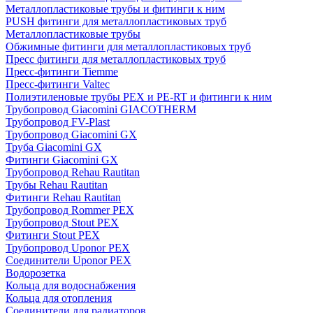
Металлопластиковые трубы и фитинги к ним
PUSH фитинги для металлопластиковых труб
Металлопластиковые трубы
Обжимные фитинги для металлопластиковых труб
Пресс фитинги для металлопластиковых труб
Пресс-фитинги Tiemme
Пресс-фитинги Valtec
Полиэтиленовые трубы PEX и PE-RT и фитинги к ним
Трубопровод Giacomini GIACOTHERM
Трубопровод FV-Plast
Трубопровод Giacomini GX
Труба Giacomini GX
Фитинги Giacomini GX
Трубопровод Rehau Rautitan
Трубы Rehau Rautitan
Фитинги Rehau Rautitan
Трубопровод Rommer PEX
Трубопровод Stout PEX
Фитинги Stout PEX
Трубопровод Uponor PEX
Соединители Uponor PEX
Водорозетка
Кольца для водоснабжения
Кольца для отопления
Соединители для радиаторов