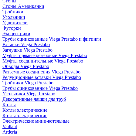
Сгоны
Сгоны-Американки
Тройники
Угольники
Удлинители
Футорки
Эксцентрики
Трубы оцинкованные Viega Prestabo и фитинги
Вставки Viega Prestabo
Заглушки Viega Prestabo
Муфты прямые резьбовые Viega Prestabo
Муфты соединительные Viega Prestabo
Обводы Viega Prestabo
Разъемные соединения Viega Prestabo
Редукционные вставки Viega Prestabo
Тройники Viega Prestabo
Трубы оцинкованные Viega Prestabo
Угольники Viega Prestabo
Декоративные чашки для труб
Котлы
Котлы электрические
Котлы электрические
Электрические мини-котельные
Vaillant
Arderia