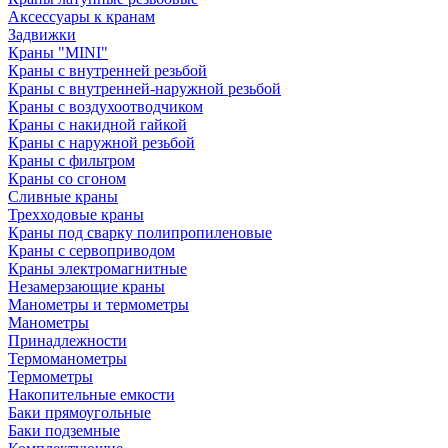
Аксессуары к кранам
Задвижки
Краны "MINI"
Краны с внутренней резьбой
Краны с внутренней-наружной резьбой
Краны с воздухоотводчиком
Краны с накидной гайкой
Краны с наружной резьбой
Краны с фильтром
Краны со сгоном
Сливные краны
Трехходовые краны
Краны под сварку полипропиленовые
Краны с сервоприводом
Краны электромагнитные
Незамерзающие краны
Манометры и термометры
Манометры
Принадлежности
Термоманометры
Термометры
Накопительные емкости
Баки прямоугольные
Баки подземные