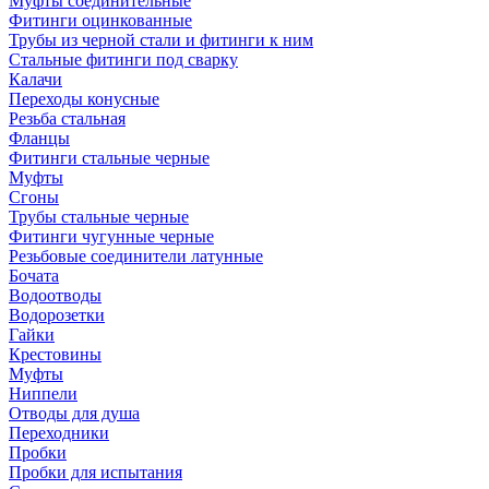
Муфты соединительные
Фитинги оцинкованные
Трубы из черной стали и фитинги к ним
Стальные фитинги под сварку
Калачи
Переходы конусные
Резьба стальная
Фланцы
Фитинги стальные черные
Муфты
Сгоны
Трубы стальные черные
Фитинги чугунные черные
Резьбовые соединители латунные
Бочата
Водоотводы
Водорозетки
Гайки
Крестовины
Муфты
Ниппели
Отводы для душа
Переходники
Пробки
Пробки для испытания