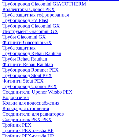
Трубопровод Giacomini GIACOTHERM
Коллекторы Uponor PEX
Труба защитная гофрированная
Трубопровод FV-Plast
Трубопровод Giacomini GX
Инструмент Giacomini GX
Трубы Giacomini GX
Фитинги Giacomini GX
Труба защитная
Трубопровод Rehau Rautitan
Трубы Rehau Rautitan
Фитинги Rehau Rautitan
Трубопровод Rommer PEX
Трубопровод Stout PEX
Фитинги Stout PEX
Трубопровод Uponor PEX
Соединители Uponor Wirsbo PEX
Водорозетка
Кольца для водоснабжения
Кольца для отопления
Соединители для радиаторов
Соединитель PEX-PEX
Тройник PEX
Тройник PEX-резьба ВР
Тройник PEX-резьба НР