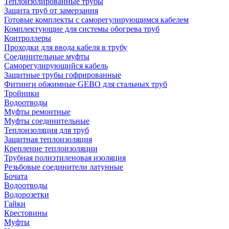
Теплоизолированные трубы
Защита труб от замерзания
Готовые комплекты с саморегулирующимся кабелем
Комплектующие для системы обогрева труб
Контроллеры
Проходки для ввода кабеля в трубу
Соединительные муфты
Саморегулирующийся кабель
Защитные трубы гофрированные
Фитинги обжимные GEBO для стальных труб
Тройники
Водоотводы
Муфты ремонтные
Муфты соединительные
Теплоизоляция для труб
Защитная теплоизоляция
Крепление теплоизоляции
Трубная полиэтиленовая изоляция
Резьбовые соединители латунные
Бочата
Водоотводы
Водорозетки
Гайки
Крестовины
Муфты