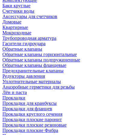
Комплектующие
Баки круглые
Счетчики воды
Аксессуары для счетчиков
Домовые
Квартирные
Мокроходные
Трубопроводная арматура
Гасители гидроудара
Обратные клапаны
Обратные клапаны горизонтальные
Обратные клапаны подпружиненные
Обратные клапаны фланцевые
Предохранительные клапаны
Редукторы давления
Уплотнительные материалы
Анаэробные герметики для резьбы
Лён и паста
Прокладки
Прокладки для кранбуксы
Прокладки для фланцев
Прокладки круглого сечения
Прокладки плоские паронит
Прокладки плоские резиновые
Прокладки плоские Фибра