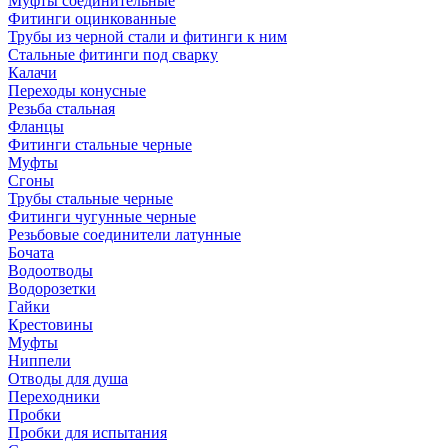
Муфты соединительные
Фитинги оцинкованные
Трубы из черной стали и фитинги к ним
Стальные фитинги под сварку
Калачи
Переходы конусные
Резьба стальная
Фланцы
Фитинги стальные черные
Муфты
Сгоны
Трубы стальные черные
Фитинги чугунные черные
Резьбовые соединители латунные
Бочата
Водоотводы
Водорозетки
Гайки
Крестовины
Муфты
Ниппели
Отводы для душа
Переходники
Пробки
Пробки для испытания