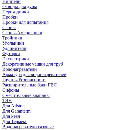
Ниппели
Отводы для душа
Переходники
Пробки
Пробки для испытания
Сгоны
Сгоны-Американки
Тройники
Угольники
Удлинители
Футорки
Эксцентрики
Декоративные чашки для труб
Водонагреватели
Арматура для водонагревателей
Группы безопасности
Расширительные баки ГВС
Сифоны
Смесительные клапаны
ТЭН
Для Ariston
Для Garanterm
Для Реал
Для Термекс
Водонагреватели газовые