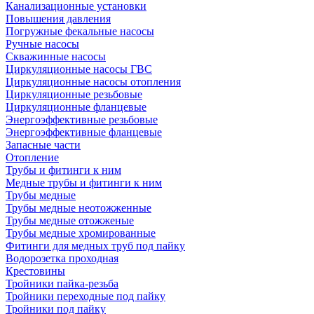
Канализационные установки
Повышения давления
Погружные фекальные насосы
Ручные насосы
Скважинные насосы
Циркуляционные насосы ГВС
Циркуляционные насосы отопления
Циркуляционные резьбовые
Циркуляционные фланцевые
Энергоэффективные резьбовые
Энергоэффективные фланцевые
Запасные части
Отопление
Трубы и фитинги к ним
Медные трубы и фитинги к ним
Трубы медные
Трубы медные неотожженные
Трубы медные отожженые
Трубы медные хромированные
Фитинги для медных труб под пайку
Водорозетка проходная
Крестовины
Тройники пайка-резьба
Тройники переходные под пайку
Тройники под пайку