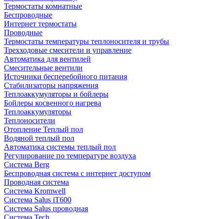
Термостаты комнатные
Беспроводные
Интернет термостаты
Проводные
Термостаты температуры теплоносителя и трубы
Трехходовые смесители и управление
Автоматика для вентилей
Смесительные вентили
Источники бесперебойного питания
Стабилизаторы напряжения
Теплоаккумуляторы и бойлеры
Бойлеры косвенного нагрева
Теплоаккумуляторы
Теплоносители
Отопление Теплый пол
Водяной теплый пол
Автоматика системы теплый пол
Регулирование по температуре воздуха
Система Berg
Беспроводная система с интернет доступом
Проводная система
Система Kromwell
Система Salus iT600
Система Salus проводная
Система Tech