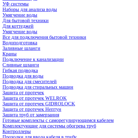
УФ системы
Наборы для анализа воды
Умягчение воды
Для бытовой техники
Для коттеджей
Умягчение воды
Все для подключения бытовой техники
Водоподготовка
Заливные шланги
Краны
Подключение к канализации
Сливные шланги
Гибкая подводка
Подводка для воды
Подводка для смесителей
Подводка для стиральных машин
Защита от протечек
Защита от протечек WELROK
Защита от протечек GIDROLOCK
Защита от протечек Нептун
Защита труб от замерзания
Готовые комплекты с саморегулирующимся кабелем
Комплектующие для системы обогрева труб
Контроллеры
Проходки для ввода кабеля в трубу