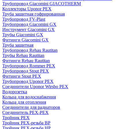
Трубопровод Giacomini GIACOTHERM
Коллекторы Uponor PEX
Труба защитная гофрированная
Трубопровод FV-Plast
Трубопровод Giacomini GX
Инструмент Giacomini GX
Трубы Giacomini GX
Фитинги Giacomini GX
Труба защитная
Трубопровод Rehau Rautitan
Трубы Rehau Rautitan
Фитинги Rehau Rautitan
Трубопровод Rommer PEX
Трубопровод Stout PEX
Фитинги Stout PEX
Трубопровод Uponor PEX
Соединители Uponor Wirsbo PEX
Водорозетка
Кольца для водоснабжения
Кольца для отопления
Соединители для радиаторов
Соединитель PEX-PEX
Тройник PEX
Тройник PEX-резьба ВР
Тройник PEX-резьба НР