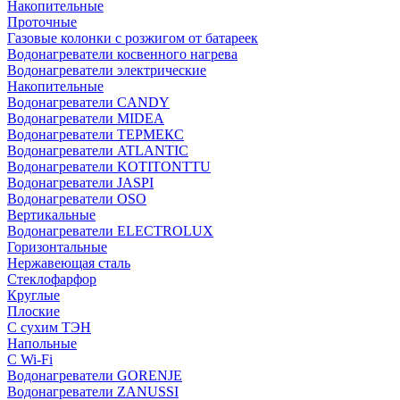
Накопительные
Проточные
Газовые колонки с розжигом от батареек
Водонагреватели косвенного нагрева
Водонагреватели электрические
Накопительные
Водонагреватели CANDY
Водонагреватели MIDEA
Водонагреватели ТЕРМЕКС
Водонагреватели ATLANTIC
Водонагреватели KOTITONTTU
Водонагреватели JASPI
Водонагреватели OSO
Вертикальные
Водонагреватели ELECTROLUX
Горизонтальные
Нержавеющая сталь
Стеклофарфор
Круглые
Плоские
С сухим ТЭН
Напольные
С Wi-Fi
Водонагреватели GORENJE
Водонагреватели ZANUSSI