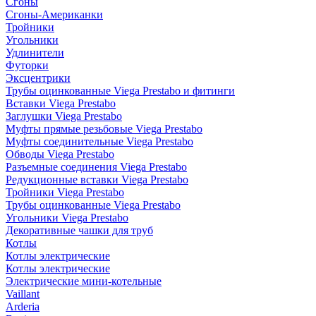
Сгоны
Сгоны-Американки
Тройники
Угольники
Удлинители
Футорки
Эксцентрики
Трубы оцинкованные Viega Prestabo и фитинги
Вставки Viega Prestabo
Заглушки Viega Prestabo
Муфты прямые резьбовые Viega Prestabo
Муфты соединительные Viega Prestabo
Обводы Viega Prestabo
Разъемные соединения Viega Prestabo
Редукционные вставки Viega Prestabo
Тройники Viega Prestabo
Трубы оцинкованные Viega Prestabo
Угольники Viega Prestabo
Декоративные чашки для труб
Котлы
Котлы электрические
Котлы электрические
Электрические мини-котельные
Vaillant
Arderia