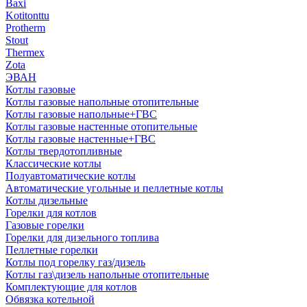
Baxi
Kotitonttu
Protherm
Stout
Thermex
Zota
ЭВАН
Котлы газовые
Котлы газовые напольные отопительные
Котлы газовые напольные+ГВС
Котлы газовые настенные отопительные
Котлы газовые настенные+ГВС
Котлы твердотопливные
Классические котлы
Полуавтоматические котлы
Автоматические угольные и пеллетные котлы
Котлы дизельные
Горелки для котлов
Газовые горелки
Горелки для дизельного топлива
Пеллетные горелки
Котлы под горелку газ/дизель
Котлы газ\дизель напольные отопительные
Комплектующие для котлов
Обвязка котельной