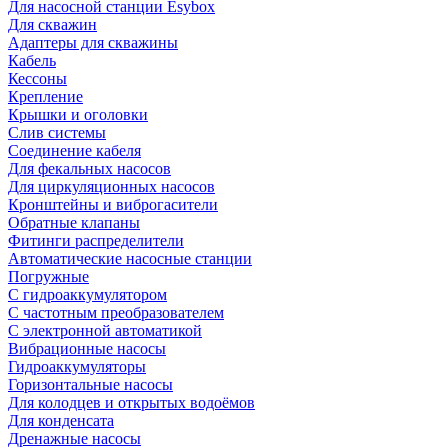
Для насосной станции Esybox
Для скважин
Адаптеры для скважины
Кабель
Кессоны
Крепление
Крышки и оголовки
Слив системы
Соединение кабеля
Для фекальных насосов
Для циркуляционных насосов
Кронштейны и виброгасители
Обратные клапаны
Фитинги распределители
Автоматические насосные станции
Погружные
С гидроаккумулятором
С частотным преобразователем
С электронной автоматикой
Вибрационные насосы
Гидроаккумуляторы
Горизонтальные насосы
Для колодцев и открытых водоёмов
Для конденсата
Дренажные насосы