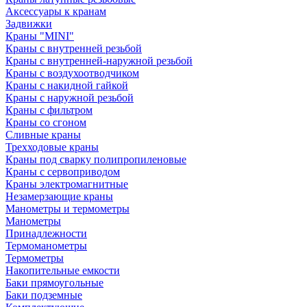
Аксессуары к кранам
Задвижки
Краны "MINI"
Краны с внутренней резьбой
Краны с внутренней-наружной резьбой
Краны с воздухоотводчиком
Краны с накидной гайкой
Краны с наружной резьбой
Краны с фильтром
Краны со сгоном
Сливные краны
Трехходовые краны
Краны под сварку полипропиленовые
Краны с сервоприводом
Краны электромагнитные
Незамерзающие краны
Манометры и термометры
Манометры
Принадлежности
Термоманометры
Термометры
Накопительные емкости
Баки прямоугольные
Баки подземные