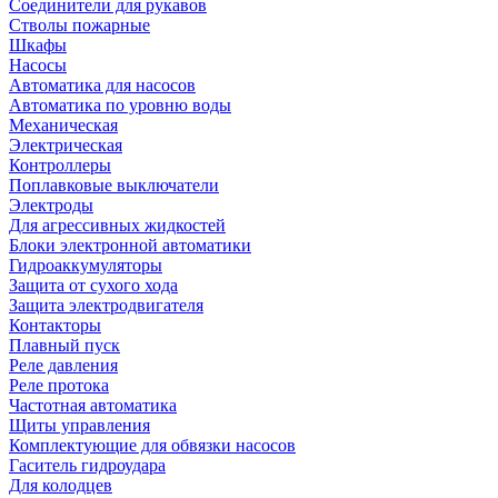
Соединители для рукавов
Стволы пожарные
Шкафы
Насосы
Автоматика для насосов
Автоматика по уровню воды
Механическая
Электрическая
Контроллеры
Поплавковые выключатели
Электроды
Для агрессивных жидкостей
Блоки электронной автоматики
Гидроаккумуляторы
Защита от сухого хода
Защита электродвигателя
Контакторы
Плавный пуск
Реле давления
Реле протока
Частотная автоматика
Щиты управления
Комплектующие для обвязки насосов
Гаситель гидроудара
Для колодцев