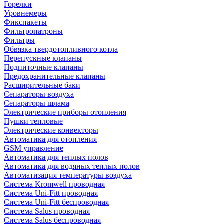
Горелки
Уровнемеры
Фикспакеты
Фильтропатроны
Фильтры
Обвязка твердотопливного котла
Перепускные клапаны
Подпиточные клапаны
Предохранительные клапаны
Расширительные баки
Сепараторы воздуха
Сепараторы шлама
Электрические приборы отопления
Пушки тепловые
Электрические конвекторы
Автоматика для отопления
GSM управление
Автоматика для теплых полов
Автоматика для водяных теплых полов
Автоматизация температуры воздуха
Система Kromwell проводная
Система Uni-Fitt проводная
Система Uni-Fitt беспроводная
Система Salus проводная
Система Salus беспроводная