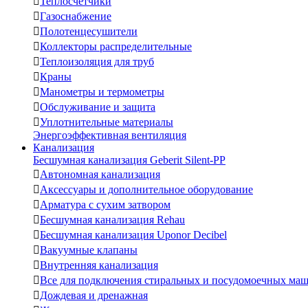

Теплосчетчики

Газоснабжение

Полотенцесушители

Коллекторы распределительные

Теплоизоляция для труб

Краны

Манометры и термометры

Обслуживание и защита

Уплотнительные материалы
Энергоэффективная вентиляция
Канализация
Бесшумная канализация Geberit Silent-PP

Автономная канализация

Аксессуары и дополнительное оборудование

Арматура с сухим затвором

Бесшумная канализация Rehau

Бесшумная канализация Uponor Decibel

Вакуумные клапаны

Внутренняя канализация

Все для подключения стиральных и посудомоечных ма

Дождевая и дренажная