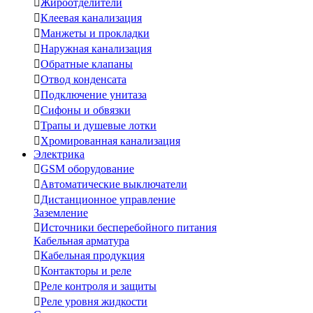

Жироотделители

Клеевая канализация

Манжеты и прокладки

Наружная канализация

Обратные клапаны

Отвод конденсата

Подключение унитаза

Сифоны и обвязки

Трапы и душевые лотки

Хромированная канализация
Электрика

GSM оборудование

Автоматические выключатели

Дистанционное управление
Заземление

Источники бесперебойного питания
Кабельная арматура

Кабельная продукция

Контакторы и реле

Реле контроля и защиты

Реле уровня жидкости