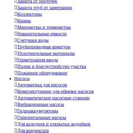

Защита от протечек

Защита труб от замерзания

Коллекторы

Краны

Манометры и термометры

Накопительные емкости

Счетчики воды

Трубопроводная арматура

Уплотнительные материалы

Герметизация ввода

Полив и благоустройство участка

Пожарное оборудование
Насосы

Автоматика для насосов

Комплектующие для обвязки насосов

Автоматические насосные станции

Вибрационные насосы

Гидроаккумуляторы

Горизонтальные насосы

Для колодцев и открытых водоёмов

Для конденсата