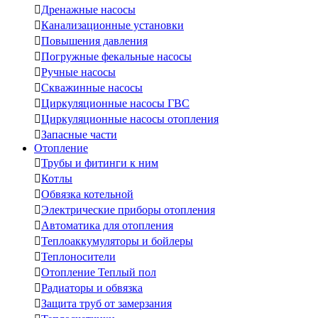

Дренажные насосы

Канализационные установки

Повышения давления

Погружные фекальные насосы

Ручные насосы

Скважинные насосы

Циркуляционные насосы ГВС

Циркуляционные насосы отопления

Запасные части
Отопление

Трубы и фитинги к ним

Котлы

Обвязка котельной

Электрические приборы отопления

Автоматика для отопления

Теплоаккумуляторы и бойлеры

Теплоносители

Отопление Теплый пол

Радиаторы и обвязка

Защита труб от замерзания