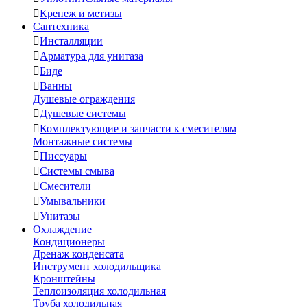

Крепеж и метизы
Сантехника

Инсталляции

Арматура для унитаза

Биде

Ванны
Душевые ограждения

Душевые системы

Комплектующие и запчасти к смесителям
Монтажные системы

Писсуары

Системы смыва

Смесители

Умывальники

Унитазы
Охлаждение
Кондиционеры
Дренаж конденсата
Инструмент холодильщика
Кронштейны
Теплоизоляция холодильная
Труба холодильная