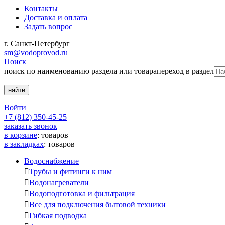
Контакты
Доставка и оплата
Задать вопрос
г. Санкт-Петербург
sm@vodoprovod.ru
Поиск
поиск по наименованию раздела или товара
переход в раздел
Войти
+7 (812) 350-45-25
заказать звонок
в корзине
:
товаров
в закладках
:
товаров
Водоснабжение

Трубы и фитинги к ним

Водонагреватели

Водоподготовка и фильтрация

Все для подключения бытовой техники

Гибкая подводка