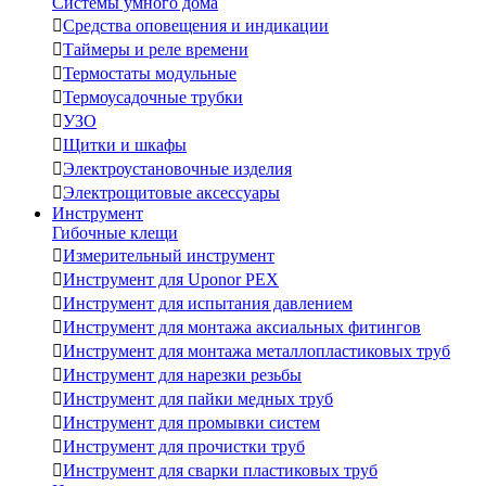
Системы умного дома

Средства оповещения и индикации

Таймеры и реле времени

Термостаты модульные

Термоусадочные трубки

УЗО

Щитки и шкафы

Электроустановочные изделия

Электрощитовые аксессуары
Инструмент
Гибочные клещи

Измерительный инструмент

Инструмент для Uponor PEX

Инструмент для испытания давлением

Инструмент для монтажа аксиальных фитингов

Инструмент для монтажа металлопластиковых труб

Инструмент для нарезки резьбы

Инструмент для пайки медных труб

Инструмент для промывки систем

Инструмент для прочистки труб

Инструмент для сварки пластиковых труб