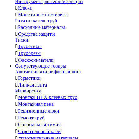
Инструмент для теплоизоляции

Ключи

Монтажные пистолеты
Разматыватель труб

Расходные материалы

Средства защиты
Тиски

Трубогибы

Труборезы

Фаскосниматели
Сопутствующие товары
Алюминиевый рифленый лист

Герметики

Липкая лента
Маркировка

Монтаж ПВХ клеевых труб

Монтажная пена

Ревизионные люки

Ремонт труб

Специальная химия

Строительный клей

Уплотнительные материалы