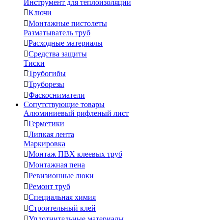
Инструмент для теплоизоляции

Ключи

Монтажные пистолеты
Разматыватель труб

Расходные материалы

Средства защиты
Тиски

Трубогибы

Труборезы

Фаскосниматели
Сопутствующие товары
Алюминиевый рифленый лист

Герметики

Липкая лента
Маркировка

Монтаж ПВХ клеевых труб

Монтажная пена

Ревизионные люки

Ремонт труб

Специальная химия

Строительный клей

Уплотнительные материалы