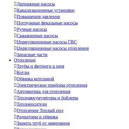

Дренажные насосы

Канализационные установки

Повышения давления

Погружные фекальные насосы

Ручные насосы

Скважинные насосы

Циркуляционные насосы ГВС

Циркуляционные насосы отопления

Запасные части
Отопление

Трубы и фитинги к ним

Котлы

Обвязка котельной

Электрические приборы отопления

Автоматика для отопления

Теплоаккумуляторы и бойлеры

Теплоносители

Отопление Теплый пол

Радиаторы и обвязка

Защита труб от замерзания