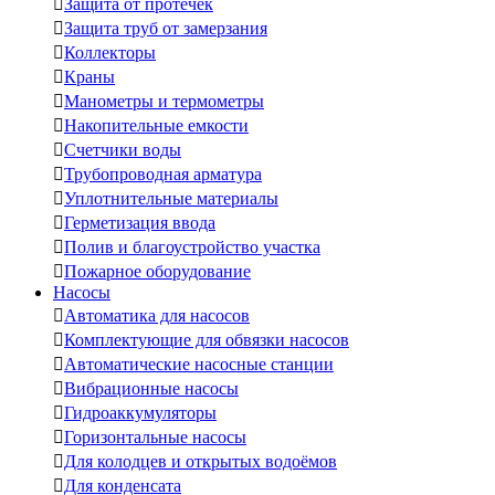

Защита от протечек

Защита труб от замерзания

Коллекторы

Краны

Манометры и термометры

Накопительные емкости

Счетчики воды

Трубопроводная арматура

Уплотнительные материалы

Герметизация ввода

Полив и благоустройство участка

Пожарное оборудование
Насосы

Автоматика для насосов

Комплектующие для обвязки насосов

Автоматические насосные станции

Вибрационные насосы

Гидроаккумуляторы

Горизонтальные насосы

Для колодцев и открытых водоёмов

Для конденсата