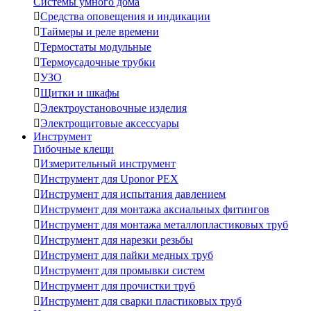
Системы умного дома

Средства оповещения и индикации

Таймеры и реле времени

Термостаты модульные

Термоусадочные трубки

УЗО

Щитки и шкафы

Электроустановочные изделия

Электрощитовые аксессуары
Инструмент
Гибочные клещи

Измерительный инструмент

Инструмент для Uponor PEX

Инструмент для испытания давлением

Инструмент для монтажа аксиальных фитингов

Инструмент для монтажа металлопластиковых труб

Инструмент для нарезки резьбы

Инструмент для пайки медных труб

Инструмент для промывки систем

Инструмент для прочистки труб

Инструмент для сварки пластиковых труб