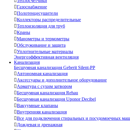

Теплосчетчики

Газоснабжение

Полотенцесушители

Коллекторы распределительные

Теплоизоляция для труб

Краны

Манометры и термометры

Обслуживание и защита

Уплотнительные материалы
Энергоэффективная вентиляция
Канализация
Бесшумная канализация Geberit Silent-PP

Автономная канализация

Аксессуары и дополнительное оборудование

Арматура с сухим затвором

Бесшумная канализация Rehau

Бесшумная канализация Uponor Decibel

Вакуумные клапаны

Внутренняя канализация

Все для подключения стиральных и посудомоечных ма

Дождевая и дренажная