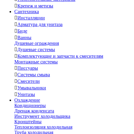

Крепеж и метизы
Сантехника

Инсталляции

Арматура для унитаза

Биде

Ванны
Душевые ограждения

Душевые системы

Комплектующие и запчасти к смесителям
Монтажные системы

Писсуары

Системы смыва

Смесители

Умывальники

Унитазы
Охлаждение
Кондиционеры
Дренаж конденсата
Инструмент холодильщика
Кронштейны
Теплоизоляция холодильная
Труба холодильная