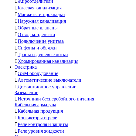

Жироотделители

Клеевая канализация

Манжеты и прокладки

Наружная канализация

Обратные клапаны

Отвод конденсата

Подключение унитаза

Сифоны и обвязки

Трапы и душевые лотки

Хромированная канализация
Электрика

GSM оборудование

Автоматические выключатели

Дистанционное управление
Заземление

Источники бесперебойного питания
Кабельная арматура

Кабельная продукция

Контакторы и реле

Реле контроля и защиты

Реле уровня жидкости