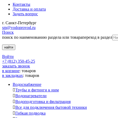
Контакты
Доставка и оплата
Задать вопрос
г. Санкт-Петербург
sm@vodoprovod.ru
Поиск
поиск по наименованию раздела или товара
переход в раздел
Войти
+7 (812) 350-45-25
заказать звонок
в корзине
:
товаров
в закладках
:
товаров
Водоснабжение

Трубы и фитинги к ним

Водонагреватели

Водоподготовка и фильтрация

Все для подключения бытовой техники

Гибкая подводка