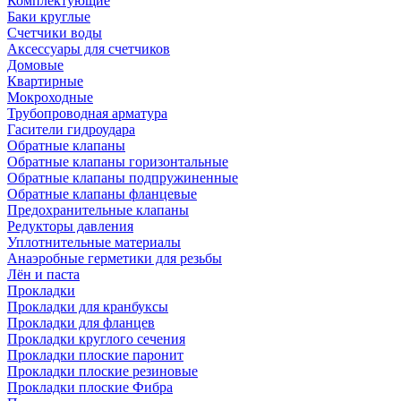
Комплектующие
Баки круглые
Счетчики воды
Аксессуары для счетчиков
Домовые
Квартирные
Мокроходные
Трубопроводная арматура
Гасители гидроудара
Обратные клапаны
Обратные клапаны горизонтальные
Обратные клапаны подпружиненные
Обратные клапаны фланцевые
Предохранительные клапаны
Редукторы давления
Уплотнительные материалы
Анаэробные герметики для резьбы
Лён и паста
Прокладки
Прокладки для кранбуксы
Прокладки для фланцев
Прокладки круглого сечения
Прокладки плоские паронит
Прокладки плоские резиновые
Прокладки плоские Фибра