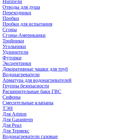
Ниппели
Отводы для душа
Переходники
Пробки
Пробки для испытания
Сгоны
Сгоны-Американки
Тройники
Угольники
Удлинители
Футорки
Эксцентрики
Декоративные чашки для труб
Водонагреватели
Арматура для водонагревателей
Группы безопасности
Расширительные баки ГВС
Сифоны
Смесительные клапаны
ТЭН
Для Ariston
Для Garanterm
Для Реал
Для Термекс
Водонагреватели газовые