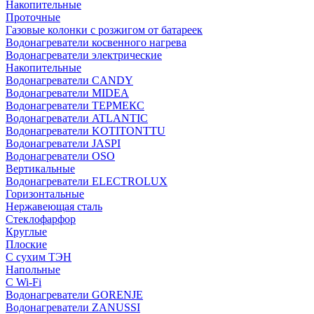
Накопительные
Проточные
Газовые колонки с розжигом от батареек
Водонагреватели косвенного нагрева
Водонагреватели электрические
Накопительные
Водонагреватели CANDY
Водонагреватели MIDEA
Водонагреватели ТЕРМЕКС
Водонагреватели ATLANTIC
Водонагреватели KOTITONTTU
Водонагреватели JASPI
Водонагреватели OSO
Вертикальные
Водонагреватели ELECTROLUX
Горизонтальные
Нержавеющая сталь
Стеклофарфор
Круглые
Плоские
С сухим ТЭН
Напольные
С Wi-Fi
Водонагреватели GORENJE
Водонагреватели ZANUSSI