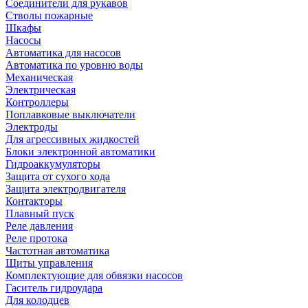
Соединители для рукавов
Стволы пожарные
Шкафы
Насосы
Автоматика для насосов
Автоматика по уровню воды
Механическая
Электрическая
Контроллеры
Поплавковые выключатели
Электроды
Для агрессивных жидкостей
Блоки электронной автоматики
Гидроаккумуляторы
Защита от сухого хода
Защита электродвигателя
Контакторы
Плавный пуск
Реле давления
Реле протока
Частотная автоматика
Щиты управления
Комплектующие для обвязки насосов
Гаситель гидроудара
Для колодцев