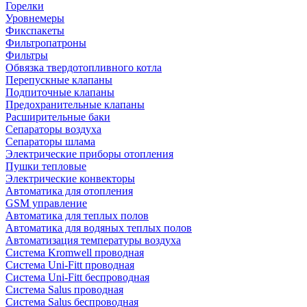
Горелки
Уровнемеры
Фикспакеты
Фильтропатроны
Фильтры
Обвязка твердотопливного котла
Перепускные клапаны
Подпиточные клапаны
Предохранительные клапаны
Расширительные баки
Сепараторы воздуха
Сепараторы шлама
Электрические приборы отопления
Пушки тепловые
Электрические конвекторы
Автоматика для отопления
GSM управление
Автоматика для теплых полов
Автоматика для водяных теплых полов
Автоматизация температуры воздуха
Система Kromwell проводная
Система Uni-Fitt проводная
Система Uni-Fitt беспроводная
Система Salus проводная
Система Salus беспроводная