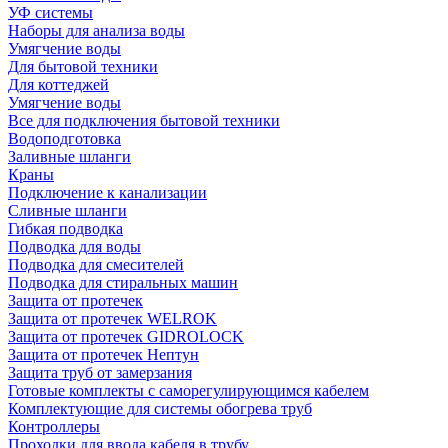
УФ системы
Наборы для анализа воды
Умягчение воды
Для бытовой техники
Для коттеджей
Умягчение воды
Все для подключения бытовой техники
Водоподготовка
Заливные шланги
Краны
Подключение к канализации
Сливные шланги
Гибкая подводка
Подводка для воды
Подводка для смесителей
Подводка для стиральных машин
Защита от протечек
Защита от протечек WELROK
Защита от протечек GIDROLOCK
Защита от протечек Нептун
Защита труб от замерзания
Готовые комплекты с саморегулирующимся кабелем
Комплектующие для системы обогрева труб
Контроллеры
Проходки для ввода кабеля в трубу