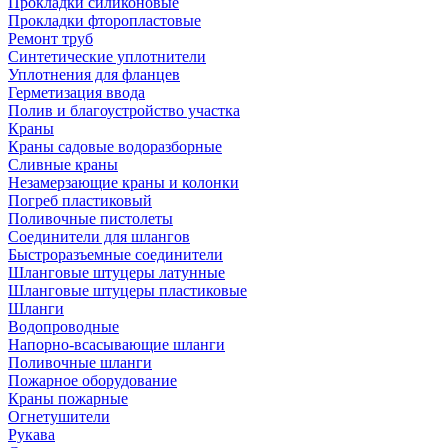
Прокладки силиконовые
Прокладки фторопластовые
Ремонт труб
Синтетические уплотнители
Уплотнения для фланцев
Герметизация ввода
Полив и благоустройство участка
Краны
Краны садовые водоразборные
Сливные краны
Незамерзающие краны и колонки
Погреб пластиковый
Поливочные пистолеты
Соединители для шлангов
Быстроразъемные соединители
Шланговые штуцеры латунные
Шланговые штуцеры пластиковые
Шланги
Водопроводные
Напорно-всасывающие шланги
Поливочные шланги
Пожарное оборудование
Краны пожарные
Огнетушители
Рукава