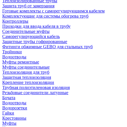
Теплоизолированные трубы
Защита труб от замерзания
Готовые комплекты с саморегулирующимся кабелем
Комплектующие для системы обогрева труб
Контроллеры
Проходки для ввода кабеля в трубу
Соединительные муфты
Саморегулирующийся кабель
Защитные трубы гофрированные
Фитинги обжимные GEBO для стальных труб
Тройники
Водоотводы
Муфты ремонтные
Муфты соединительные
Теплоизоляция для труб
Защитная теплоизоляция
Крепление теплоизоляции
Трубная полиэтиленовая изоляция
Резьбовые соединители латунные
Бочата
Водоотводы
Водорозетки
Гайки
Крестовины
Муфты