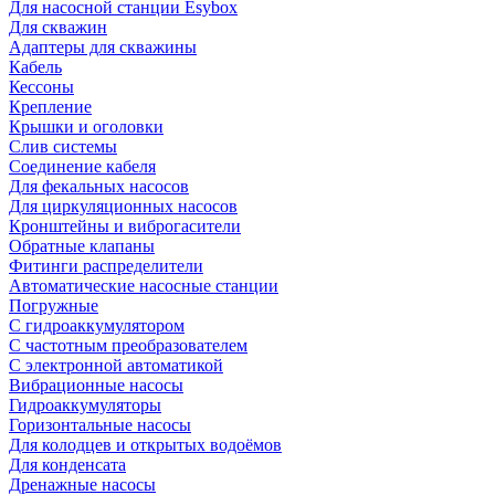
Для насосной станции Esybox
Для скважин
Адаптеры для скважины
Кабель
Кессоны
Крепление
Крышки и оголовки
Слив системы
Соединение кабеля
Для фекальных насосов
Для циркуляционных насосов
Кронштейны и виброгасители
Обратные клапаны
Фитинги распределители
Автоматические насосные станции
Погружные
С гидроаккумулятором
С частотным преобразователем
С электронной автоматикой
Вибрационные насосы
Гидроаккумуляторы
Горизонтальные насосы
Для колодцев и открытых водоёмов
Для конденсата
Дренажные насосы