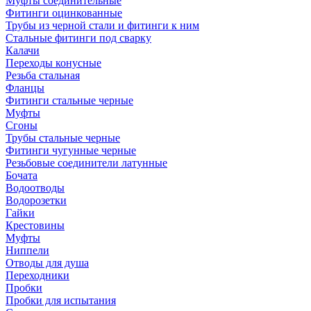
Муфты соединительные
Фитинги оцинкованные
Трубы из черной стали и фитинги к ним
Стальные фитинги под сварку
Калачи
Переходы конусные
Резьба стальная
Фланцы
Фитинги стальные черные
Муфты
Сгоны
Трубы стальные черные
Фитинги чугунные черные
Резьбовые соединители латунные
Бочата
Водоотводы
Водорозетки
Гайки
Крестовины
Муфты
Ниппели
Отводы для душа
Переходники
Пробки
Пробки для испытания