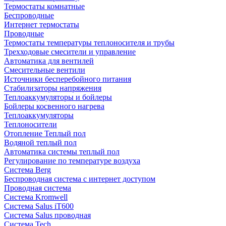
Термостаты комнатные
Беспроводные
Интернет термостаты
Проводные
Термостаты температуры теплоносителя и трубы
Трехходовые смесители и управление
Автоматика для вентилей
Смесительные вентили
Источники бесперебойного питания
Стабилизаторы напряжения
Теплоаккумуляторы и бойлеры
Бойлеры косвенного нагрева
Теплоаккумуляторы
Теплоносители
Отопление Теплый пол
Водяной теплый пол
Автоматика системы теплый пол
Регулирование по температуре воздуха
Система Berg
Беспроводная система с интернет доступом
Проводная система
Система Kromwell
Система Salus iT600
Система Salus проводная
Система Tech