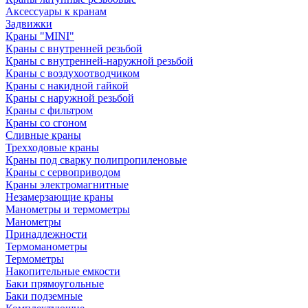
Аксессуары к кранам
Задвижки
Краны "MINI"
Краны с внутренней резьбой
Краны с внутренней-наружной резьбой
Краны с воздухоотводчиком
Краны с накидной гайкой
Краны с наружной резьбой
Краны с фильтром
Краны со сгоном
Сливные краны
Трехходовые краны
Краны под сварку полипропиленовые
Краны с сервоприводом
Краны электромагнитные
Незамерзающие краны
Манометры и термометры
Манометры
Принадлежности
Термоманометры
Термометры
Накопительные емкости
Баки прямоугольные
Баки подземные