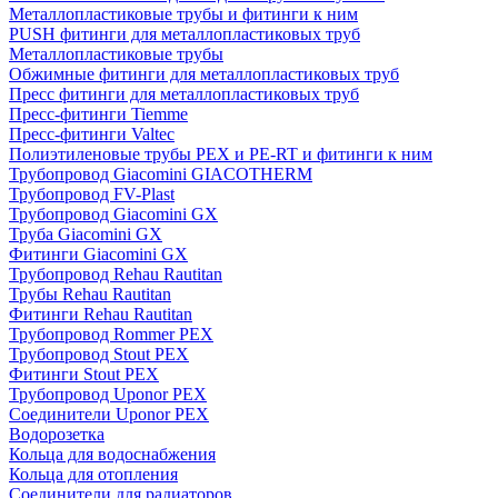
Металлопластиковые трубы и фитинги к ним
PUSH фитинги для металлопластиковых труб
Металлопластиковые трубы
Обжимные фитинги для металлопластиковых труб
Пресс фитинги для металлопластиковых труб
Пресс-фитинги Tiemme
Пресс-фитинги Valtec
Полиэтиленовые трубы PEX и PE-RT и фитинги к ним
Трубопровод Giacomini GIACOTHERM
Трубопровод FV-Plast
Трубопровод Giacomini GX
Труба Giacomini GX
Фитинги Giacomini GX
Трубопровод Rehau Rautitan
Трубы Rehau Rautitan
Фитинги Rehau Rautitan
Трубопровод Rommer PEX
Трубопровод Stout PEX
Фитинги Stout PEX
Трубопровод Uponor PEX
Соединители Uponor PEX
Водорозетка
Кольца для водоснабжения
Кольца для отопления
Соединители для радиаторов