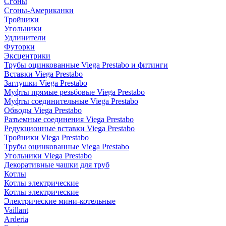
Сгоны
Сгоны-Американки
Тройники
Угольники
Удлинители
Футорки
Эксцентрики
Трубы оцинкованные Viega Prestabo и фитинги
Вставки Viega Prestabo
Заглушки Viega Prestabo
Муфты прямые резьбовые Viega Prestabo
Муфты соединительные Viega Prestabo
Обводы Viega Prestabo
Разъемные соединения Viega Prestabo
Редукционные вставки Viega Prestabo
Тройники Viega Prestabo
Трубы оцинкованные Viega Prestabo
Угольники Viega Prestabo
Декоративные чашки для труб
Котлы
Котлы электрические
Котлы электрические
Электрические мини-котельные
Vaillant
Arderia