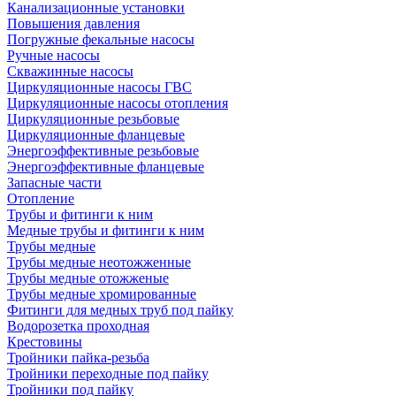
Канализационные установки
Повышения давления
Погружные фекальные насосы
Ручные насосы
Скважинные насосы
Циркуляционные насосы ГВС
Циркуляционные насосы отопления
Циркуляционные резьбовые
Циркуляционные фланцевые
Энергоэффективные резьбовые
Энергоэффективные фланцевые
Запасные части
Отопление
Трубы и фитинги к ним
Медные трубы и фитинги к ним
Трубы медные
Трубы медные неотожженные
Трубы медные отожженые
Трубы медные хромированные
Фитинги для медных труб под пайку
Водорозетка проходная
Крестовины
Тройники пайка-резьба
Тройники переходные под пайку
Тройники под пайку