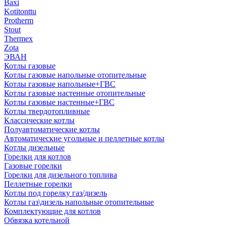
Baxi
Kotitonttu
Protherm
Stout
Thermex
Zota
ЭВАН
Котлы газовые
Котлы газовые напольные отопительные
Котлы газовые напольные+ГВС
Котлы газовые настенные отопительные
Котлы газовые настенные+ГВС
Котлы твердотопливные
Классические котлы
Полуавтоматические котлы
Автоматические угольные и пеллетные котлы
Котлы дизельные
Горелки для котлов
Газовые горелки
Горелки для дизельного топлива
Пеллетные горелки
Котлы под горелку газ/дизель
Котлы газ\дизель напольные отопительные
Комплектующие для котлов
Обвязка котельной