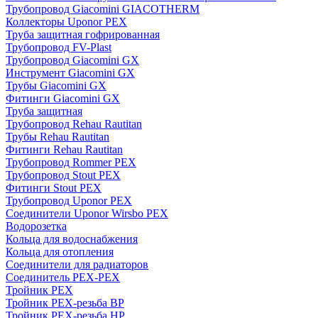
Трубопровод Giacomini GIACOTHERM
Коллекторы Uponor PEX
Труба защитная гофрированная
Трубопровод FV-Plast
Трубопровод Giacomini GX
Инструмент Giacomini GX
Трубы Giacomini GX
Фитинги Giacomini GX
Труба защитная
Трубопровод Rehau Rautitan
Трубы Rehau Rautitan
Фитинги Rehau Rautitan
Трубопровод Rommer PEX
Трубопровод Stout PEX
Фитинги Stout PEX
Трубопровод Uponor PEX
Соединители Uponor Wirsbo PEX
Водорозетка
Кольца для водоснабжения
Кольца для отопления
Соединители для радиаторов
Соединитель PEX-PEX
Тройник PEX
Тройник PEX-резьба ВР
Тройник PEX-резьба НР