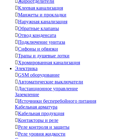

Жироотделители

Клеевая канализация

Манжеты и прокладки

Наружная канализация

Обратные клапаны

Отвод конденсата

Подключение унитаза

Сифоны и обвязки

Трапы и душевые лотки

Хромированная канализация
Электрика

GSM оборудование

Автоматические выключатели

Дистанционное управление
Заземление

Источники бесперебойного питания
Кабельная арматура

Кабельная продукция

Контакторы и реле

Реле контроля и защиты

Реле уровня жидкости