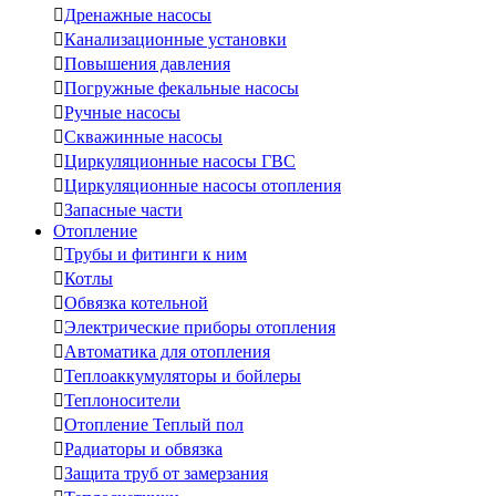

Дренажные насосы

Канализационные установки

Повышения давления

Погружные фекальные насосы

Ручные насосы

Скважинные насосы

Циркуляционные насосы ГВС

Циркуляционные насосы отопления

Запасные части
Отопление

Трубы и фитинги к ним

Котлы

Обвязка котельной

Электрические приборы отопления

Автоматика для отопления

Теплоаккумуляторы и бойлеры

Теплоносители

Отопление Теплый пол

Радиаторы и обвязка

Защита труб от замерзания