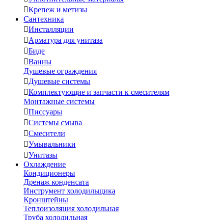

Крепеж и метизы
Сантехника

Инсталляции

Арматура для унитаза

Биде

Ванны
Душевые ограждения

Душевые системы

Комплектующие и запчасти к смесителям
Монтажные системы

Писсуары

Системы смыва

Смесители

Умывальники

Унитазы
Охлаждение
Кондиционеры
Дренаж конденсата
Инструмент холодильщика
Кронштейны
Теплоизоляция холодильная
Труба холодильная