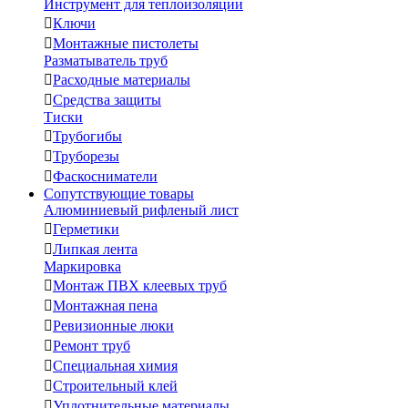
Инструмент для теплоизоляции

Ключи

Монтажные пистолеты
Разматыватель труб

Расходные материалы

Средства защиты
Тиски

Трубогибы

Труборезы

Фаскосниматели
Сопутствующие товары
Алюминиевый рифленый лист

Герметики

Липкая лента
Маркировка

Монтаж ПВХ клеевых труб

Монтажная пена

Ревизионные люки

Ремонт труб

Специальная химия

Строительный клей

Уплотнительные материалы