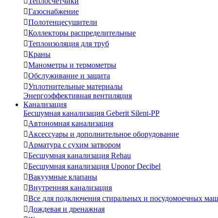

Теплосчетчики

Газоснабжение

Полотенцесушители

Коллекторы распределительные

Теплоизоляция для труб

Краны

Манометры и термометры

Обслуживание и защита

Уплотнительные материалы
Энергоэффективная вентиляция
Канализация
Бесшумная канализация Geberit Silent-PP

Автономная канализация

Аксессуары и дополнительное оборудование

Арматура с сухим затвором

Бесшумная канализация Rehau

Бесшумная канализация Uponor Decibel

Вакуумные клапаны

Внутренняя канализация

Все для подключения стиральных и посудомоечных ма

Дождевая и дренажная