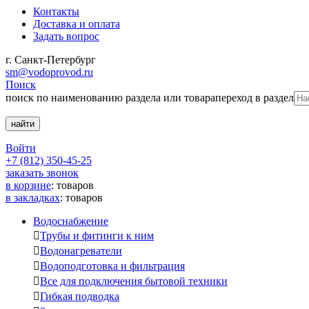
Контакты
Доставка и оплата
Задать вопрос
г. Санкт-Петербург
sm@vodoprovod.ru
Поиск
поиск по наименованию раздела или товара
переход в раздел
Войти
+7 (812) 350-45-25
заказать звонок
в корзине
:
товаров
в закладках
:
товаров
Водоснабжение

Трубы и фитинги к ним

Водонагреватели

Водоподготовка и фильтрация

Все для подключения бытовой техники

Гибкая подводка