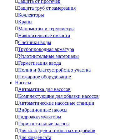

Защита от протечек

Защита труб от замерзания

Коллекторы

Краны

Манометры и термометры

Накопительные емкости

Счетчики воды

Трубопроводная арматура

Уплотнительные материалы

Герметизация ввода

Полив и благоустройство участка

Пожарное оборудование
Насосы

Автоматика для насосов

Комплектующие для обвязки насосов

Автоматические насосные станции

Вибрационные насосы

Гидроаккумуляторы

Горизонтальные насосы

Для колодцев и открытых водоёмов

Для конденсата