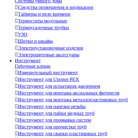
Системы умного дома

Средства оповещения и индикации

Таймеры и реле времени

Термостаты модульные

Термоусадочные трубки

УЗО

Щитки и шкафы

Электроустановочные изделия

Электрощитовые аксессуары
Инструмент
Гибочные клещи

Измерительный инструмент

Инструмент для Uponor PEX

Инструмент для испытания давлением

Инструмент для монтажа аксиальных фитингов

Инструмент для монтажа металлопластиковых труб

Инструмент для нарезки резьбы

Инструмент для пайки медных труб

Инструмент для промывки систем

Инструмент для прочистки труб

Инструмент для сварки пластиковых труб