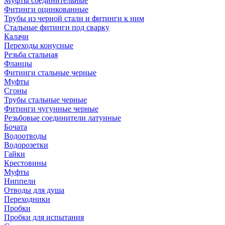
Муфты соединительные
Фитинги оцинкованные
Трубы из черной стали и фитинги к ним
Стальные фитинги под сварку
Калачи
Переходы конусные
Резьба стальная
Фланцы
Фитинги стальные черные
Муфты
Сгоны
Трубы стальные черные
Фитинги чугунные черные
Резьбовые соединители латунные
Бочата
Водоотводы
Водорозетки
Гайки
Крестовины
Муфты
Ниппели
Отводы для душа
Переходники
Пробки
Пробки для испытания