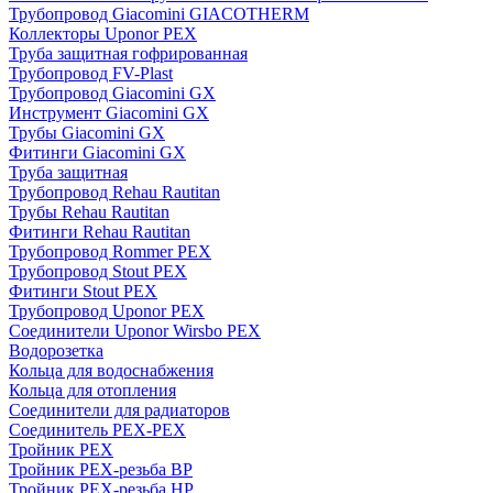
Трубопровод Giacomini GIACOTHERM
Коллекторы Uponor PEX
Труба защитная гофрированная
Трубопровод FV-Plast
Трубопровод Giacomini GX
Инструмент Giacomini GX
Трубы Giacomini GX
Фитинги Giacomini GX
Труба защитная
Трубопровод Rehau Rautitan
Трубы Rehau Rautitan
Фитинги Rehau Rautitan
Трубопровод Rommer PEX
Трубопровод Stout PEX
Фитинги Stout PEX
Трубопровод Uponor PEX
Соединители Uponor Wirsbo PEX
Водорозетка
Кольца для водоснабжения
Кольца для отопления
Соединители для радиаторов
Соединитель PEX-PEX
Тройник PEX
Тройник PEX-резьба ВР
Тройник PEX-резьба НР