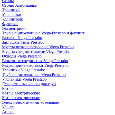
Сгоны
Сгоны-Американки
Тройники
Угольники
Удлинители
Футорки
Эксцентрики
Трубы оцинкованные Viega Prestabo и фитинги
Вставки Viega Prestabo
Заглушки Viega Prestabo
Муфты прямые резьбовые Viega Prestabo
Муфты соединительные Viega Prestabo
Обводы Viega Prestabo
Разъемные соединения Viega Prestabo
Редукционные вставки Viega Prestabo
Тройники Viega Prestabo
Трубы оцинкованные Viega Prestabo
Угольники Viega Prestabo
Декоративные чашки для труб
Котлы
Котлы электрические
Котлы электрические
Электрические мини-котельные
Vaillant
Arderia