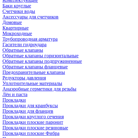
Комплектующие
Баки круглые
Счетчики воды
Аксессуары для счетчиков
Домовые
Квартирные
Мокроходные
Трубопроводная арматура
Гасители гидроудара
Обратные клапаны
Обратные клапаны горизонтальные
Обратные клапаны подпружиненные
Обратные клапаны фланцевые
Предохранительные клапаны
Редукторы давления
Уплотнительные материалы
Анаэробные герметики для резьбы
Лён и паста
Прокладки
Прокладки для кранбуксы
Прокладки для фланцев
Прокладки круглого сечения
Прокладки плоские паронит
Прокладки плоские резиновые
Прокладки плоские Фибра