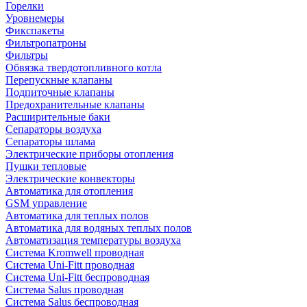
Горелки
Уровнемеры
Фикспакеты
Фильтропатроны
Фильтры
Обвязка твердотопливного котла
Перепускные клапаны
Подпиточные клапаны
Предохранительные клапаны
Расширительные баки
Сепараторы воздуха
Сепараторы шлама
Электрические приборы отопления
Пушки тепловые
Электрические конвекторы
Автоматика для отопления
GSM управление
Автоматика для теплых полов
Автоматика для водяных теплых полов
Автоматизация температуры воздуха
Система Kromwell проводная
Система Uni-Fitt проводная
Система Uni-Fitt беспроводная
Система Salus проводная
Система Salus беспроводная