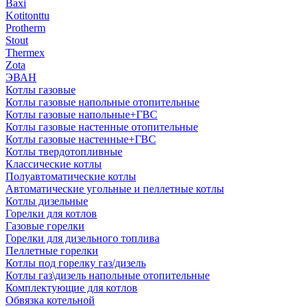
Baxi
Kotitonttu
Protherm
Stout
Thermex
Zota
ЭВАН
Котлы газовые
Котлы газовые напольные отопительные
Котлы газовые напольные+ГВС
Котлы газовые настенные отопительные
Котлы газовые настенные+ГВС
Котлы твердотопливные
Классические котлы
Полуавтоматические котлы
Автоматические угольные и пеллетные котлы
Котлы дизельные
Горелки для котлов
Газовые горелки
Горелки для дизельного топлива
Пеллетные горелки
Котлы под горелку газ/дизель
Котлы газ\дизель напольные отопительные
Комплектующие для котлов
Обвязка котельной