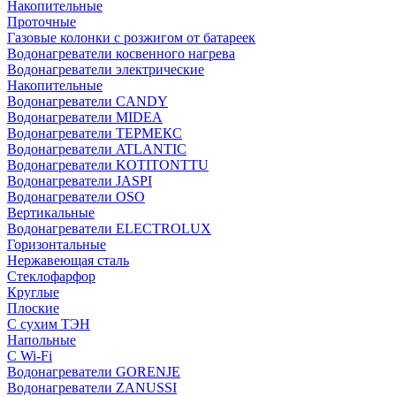
Накопительные
Проточные
Газовые колонки с розжигом от батареек
Водонагреватели косвенного нагрева
Водонагреватели электрические
Накопительные
Водонагреватели CANDY
Водонагреватели MIDEA
Водонагреватели ТЕРМЕКС
Водонагреватели ATLANTIC
Водонагреватели KOTITONTTU
Водонагреватели JASPI
Водонагреватели OSO
Вертикальные
Водонагреватели ELECTROLUX
Горизонтальные
Нержавеющая сталь
Стеклофарфор
Круглые
Плоские
С сухим ТЭН
Напольные
С Wi-Fi
Водонагреватели GORENJE
Водонагреватели ZANUSSI