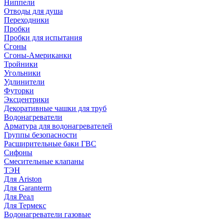
Ниппели
Отводы для душа
Переходники
Пробки
Пробки для испытания
Сгоны
Сгоны-Американки
Тройники
Угольники
Удлинители
Футорки
Эксцентрики
Декоративные чашки для труб
Водонагреватели
Арматура для водонагревателей
Группы безопасности
Расширительные баки ГВС
Сифоны
Смесительные клапаны
ТЭН
Для Ariston
Для Garanterm
Для Реал
Для Термекс
Водонагреватели газовые