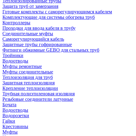
Теплоизолированные трубы
Защита труб от замерзания
Готовые комплекты с саморегулирующимся кабелем
Комплектующие для системы обогрева труб
Контроллеры
Проходки для ввода кабеля в трубу
Соединительные муфты
Саморегулирующийся кабель
Защитные трубы гофрированные
Фитинги обжимные GEBO для стальных труб
Тройники
Водоотводы
Муфты ремонтные
Муфты соединительные
Теплоизоляция для труб
Защитная теплоизоляция
Крепление теплоизоляции
Трубная полиэтиленовая изоляция
Резьбовые соединители латунные
Бочата
Водоотводы
Водорозетки
Гайки
Крестовины
Муфты