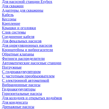
Для насосной станции Esybox
Для скважин
Адаптеры для скважины
Кабель
Кессоны
Крепление
Крышки и оголовки
Слив системы
Соединение кабеля
Для фекальных насосов
Для циркуляционных насосов
Кронштейны и виброгасители
Обратные клапаны
Фитинги распределители
Автоматические насосные станции
Погружные
С гидроаккумулятором
С частотным преобразователем
С электронной автоматикой
Вибрационные насосы
Гидроаккумуляторы
Горизонтальные насосы
Для колодцев и открытых водоёмов
Для конденсата
Дренажные насосы