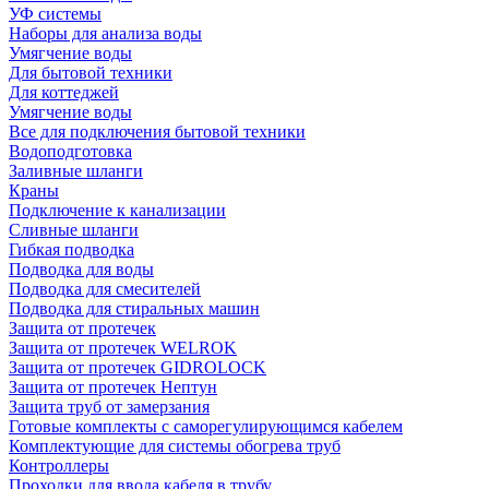
УФ системы
Наборы для анализа воды
Умягчение воды
Для бытовой техники
Для коттеджей
Умягчение воды
Все для подключения бытовой техники
Водоподготовка
Заливные шланги
Краны
Подключение к канализации
Сливные шланги
Гибкая подводка
Подводка для воды
Подводка для смесителей
Подводка для стиральных машин
Защита от протечек
Защита от протечек WELROK
Защита от протечек GIDROLOCK
Защита от протечек Нептун
Защита труб от замерзания
Готовые комплекты с саморегулирующимся кабелем
Комплектующие для системы обогрева труб
Контроллеры
Проходки для ввода кабеля в трубу