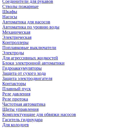
Соединители для рукавов
Стволы пожарные
Шкафы
Насосы
Автоматика для насосов
Автоматика по уровню воды
Механическая
Электрическая
Контроллеры
Поплавковые выключатели
Электроды
Для агрессивных жидкостей
Блоки электронной автоматики
Гидроаккумуляторы
Защита от сухого хода
Защита электродвигателя
Контакторы
Плавный пуск
Реле давления
Реле протока
Частотная автоматика
Щиты управления
Комплектующие для обвязки насосов
Гаситель гидроудара
Для колодцев