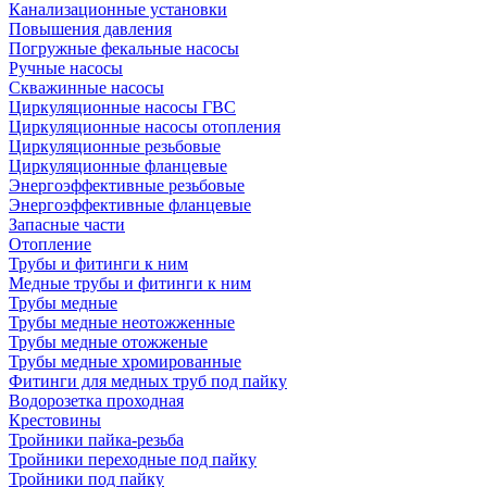
Канализационные установки
Повышения давления
Погружные фекальные насосы
Ручные насосы
Скважинные насосы
Циркуляционные насосы ГВС
Циркуляционные насосы отопления
Циркуляционные резьбовые
Циркуляционные фланцевые
Энергоэффективные резьбовые
Энергоэффективные фланцевые
Запасные части
Отопление
Трубы и фитинги к ним
Медные трубы и фитинги к ним
Трубы медные
Трубы медные неотожженные
Трубы медные отожженые
Трубы медные хромированные
Фитинги для медных труб под пайку
Водорозетка проходная
Крестовины
Тройники пайка-резьба
Тройники переходные под пайку
Тройники под пайку