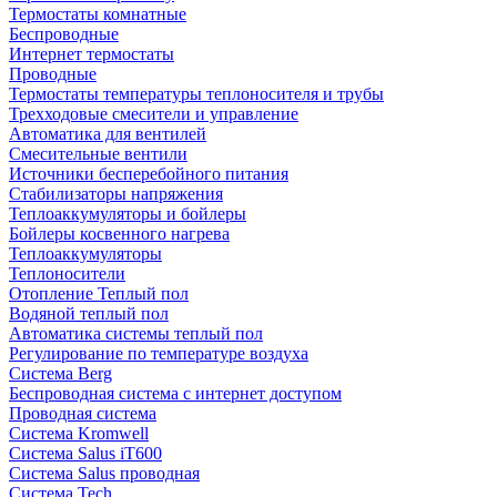
Термостаты комнатные
Беспроводные
Интернет термостаты
Проводные
Термостаты температуры теплоносителя и трубы
Трехходовые смесители и управление
Автоматика для вентилей
Смесительные вентили
Источники бесперебойного питания
Стабилизаторы напряжения
Теплоаккумуляторы и бойлеры
Бойлеры косвенного нагрева
Теплоаккумуляторы
Теплоносители
Отопление Теплый пол
Водяной теплый пол
Автоматика системы теплый пол
Регулирование по температуре воздуха
Система Berg
Беспроводная система с интернет доступом
Проводная система
Система Kromwell
Система Salus iT600
Система Salus проводная
Система Tech