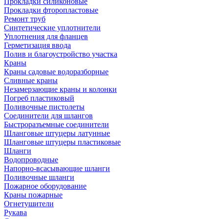
Прокладки силиконовые
Прокладки фторопластовые
Ремонт труб
Синтетические уплотнители
Уплотнения для фланцев
Герметизация ввода
Полив и благоустройство участка
Краны
Краны садовые водоразборные
Сливные краны
Незамерзающие краны и колонки
Погреб пластиковый
Поливочные пистолеты
Соединители для шлангов
Быстроразъемные соединители
Шланговые штуцеры латунные
Шланговые штуцеры пластиковые
Шланги
Водопроводные
Напорно-всасывающие шланги
Поливочные шланги
Пожарное оборудование
Краны пожарные
Огнетушители
Рукава