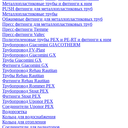
Металлопластиковые трубы и фитинги к ним
PUSH фитинги для металлопластиковых труб
Металлопластиковые трубы
Обжимные фитинги для металлопластиковых труб
Пресс фитинги для металлопластиковых труб
Пресс-фитинги Tiemme
Пресс-фитинги Valtec
Полиэтиленовые трубы PEX и PE-RT и фитинги к ним
Трубопровод Giacomini GIACOTHERM
Трубопровод FV-Plast
Трубопровод Giacomini GX
Труба Giacomini GX
Фитинги Giacomini GX
Трубопровод Rehau Rautitan
Трубы Rehau Rautitan
Фитинги Rehau Rautitan
Трубопровод Rommer PEX
Трубопровод Stout PEX
Фитинги Stout PEX
Трубопровод Uponor PEX
Соединители Uponor PEX
Водорозетка
Кольца для водоснабжения
Кольца для отопления
Соединители для радиаторов