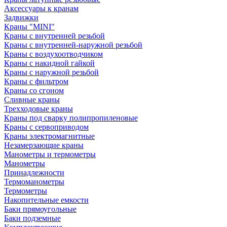
Аксессуары к кранам
Задвижки
Краны "MINI"
Краны с внутренней резьбой
Краны с внутренней-наружной резьбой
Краны с воздухоотводчиком
Краны с накидной гайкой
Краны с наружной резьбой
Краны с фильтром
Краны со сгоном
Сливные краны
Трехходовые краны
Краны под сварку полипропиленовые
Краны с сервоприводом
Краны электромагнитные
Незамерзающие краны
Манометры и термометры
Манометры
Принадлежности
Термоманометры
Термометры
Накопительные емкости
Баки прямоугольные
Баки подземные