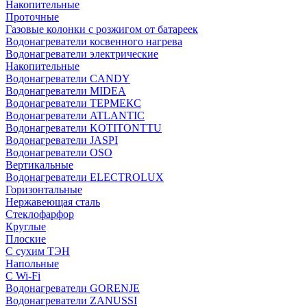
Накопительные
Проточные
Газовые колонки с розжигом от батареек
Водонагреватели косвенного нагрева
Водонагреватели электрические
Накопительные
Водонагреватели CANDY
Водонагреватели MIDEA
Водонагреватели ТЕРМЕКС
Водонагреватели ATLANTIC
Водонагреватели KOTITONTTU
Водонагреватели JASPI
Водонагреватели OSO
Вертикальные
Водонагреватели ELECTROLUX
Горизонтальные
Нержавеющая сталь
Стеклофарфор
Круглые
Плоские
С сухим ТЭН
Напольные
С Wi-Fi
Водонагреватели GORENJE
Водонагреватели ZANUSSI