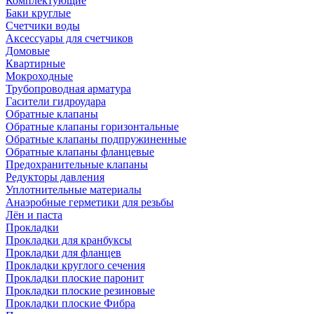
Комплектующие
Баки круглые
Счетчики воды
Аксессуары для счетчиков
Домовые
Квартирные
Мокроходные
Трубопроводная арматура
Гасители гидроудара
Обратные клапаны
Обратные клапаны горизонтальные
Обратные клапаны подпружиненные
Обратные клапаны фланцевые
Предохранительные клапаны
Редукторы давления
Уплотнительные материалы
Анаэробные герметики для резьбы
Лён и паста
Прокладки
Прокладки для кранбуксы
Прокладки для фланцев
Прокладки круглого сечения
Прокладки плоские паронит
Прокладки плоские резиновые
Прокладки плоские Фибра