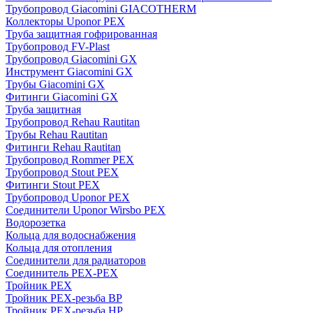
Трубопровод Giacomini GIACOTHERM
Коллекторы Uponor PEX
Труба защитная гофрированная
Трубопровод FV-Plast
Трубопровод Giacomini GX
Инструмент Giacomini GX
Трубы Giacomini GX
Фитинги Giacomini GX
Труба защитная
Трубопровод Rehau Rautitan
Трубы Rehau Rautitan
Фитинги Rehau Rautitan
Трубопровод Rommer PEX
Трубопровод Stout PEX
Фитинги Stout PEX
Трубопровод Uponor PEX
Соединители Uponor Wirsbo PEX
Водорозетка
Кольца для водоснабжения
Кольца для отопления
Соединители для радиаторов
Соединитель PEX-PEX
Тройник PEX
Тройник PEX-резьба ВР
Тройник PEX-резьба НР