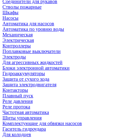
Соединители для рукавов
Стволы пожарные
Шкафы
Насосы
Автоматика для насосов
Автоматика по уровню воды
Механическая
Электрическая
Контроллеры
Поплавковые выключатели
Электроды
Для агрессивных жидкостей
Блоки электронной автоматики
Гидроаккумуляторы
Защита от сухого хода
Защита электродвигателя
Контакторы
Плавный пуск
Реле давления
Реле протока
Частотная автоматика
Щиты управления
Комплектующие для обвязки насосов
Гаситель гидроудара
Для колодцев