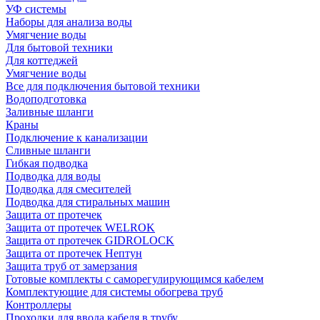
УФ системы
Наборы для анализа воды
Умягчение воды
Для бытовой техники
Для коттеджей
Умягчение воды
Все для подключения бытовой техники
Водоподготовка
Заливные шланги
Краны
Подключение к канализации
Сливные шланги
Гибкая подводка
Подводка для воды
Подводка для смесителей
Подводка для стиральных машин
Защита от протечек
Защита от протечек WELROK
Защита от протечек GIDROLOCK
Защита от протечек Нептун
Защита труб от замерзания
Готовые комплекты с саморегулирующимся кабелем
Комплектующие для системы обогрева труб
Контроллеры
Проходки для ввода кабеля в трубу