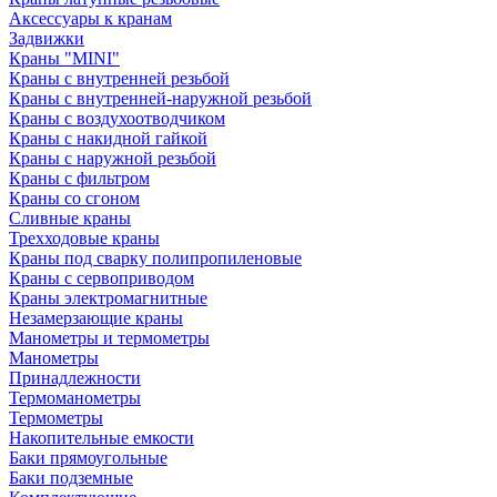
Аксессуары к кранам
Задвижки
Краны "MINI"
Краны с внутренней резьбой
Краны с внутренней-наружной резьбой
Краны с воздухоотводчиком
Краны с накидной гайкой
Краны с наружной резьбой
Краны с фильтром
Краны со сгоном
Сливные краны
Трехходовые краны
Краны под сварку полипропиленовые
Краны с сервоприводом
Краны электромагнитные
Незамерзающие краны
Манометры и термометры
Манометры
Принадлежности
Термоманометры
Термометры
Накопительные емкости
Баки прямоугольные
Баки подземные