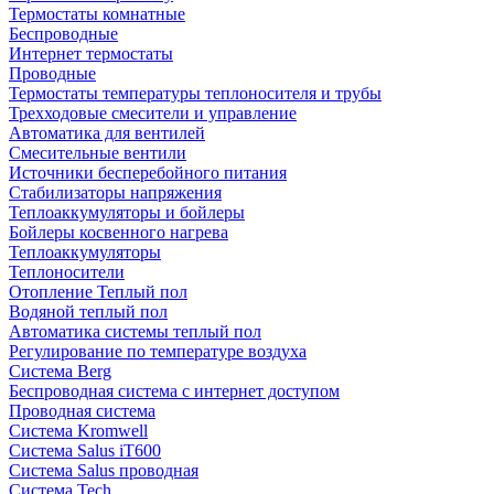
Термостаты комнатные
Беспроводные
Интернет термостаты
Проводные
Термостаты температуры теплоносителя и трубы
Трехходовые смесители и управление
Автоматика для вентилей
Смесительные вентили
Источники бесперебойного питания
Стабилизаторы напряжения
Теплоаккумуляторы и бойлеры
Бойлеры косвенного нагрева
Теплоаккумуляторы
Теплоносители
Отопление Теплый пол
Водяной теплый пол
Автоматика системы теплый пол
Регулирование по температуре воздуха
Система Berg
Беспроводная система с интернет доступом
Проводная система
Система Kromwell
Система Salus iT600
Система Salus проводная
Система Tech