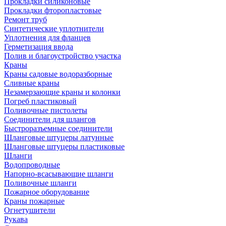
Прокладки силиконовые
Прокладки фторопластовые
Ремонт труб
Синтетические уплотнители
Уплотнения для фланцев
Герметизация ввода
Полив и благоустройство участка
Краны
Краны садовые водоразборные
Сливные краны
Незамерзающие краны и колонки
Погреб пластиковый
Поливочные пистолеты
Соединители для шлангов
Быстроразъемные соединители
Шланговые штуцеры латунные
Шланговые штуцеры пластиковые
Шланги
Водопроводные
Напорно-всасывающие шланги
Поливочные шланги
Пожарное оборудование
Краны пожарные
Огнетушители
Рукава