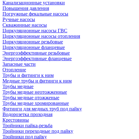
Канализационные установки
Повышения давления
Погружные фекальные насосы
Ручные насосы
Скважинные насосы
Циркуляционные насосы ГВС
Циркуляционные насосы отопления
Циркуляционные резьбовые
Циркуляционные фланцевые
Энергоэффективные резьбовые
Энергоэффективные фланцевые
Запасные части
Отопление
Трубы и фитинги к ним
Медные трубы и фитинги к ним
Трубы медные
Трубы медные неотожженные
Трубы медные отожженые
Трубы медные хромированные
Фитинги для медных труб под пайку
Водорозетка проходная
Крестовины
Тройники пайка-резьба
Тройники переходные под пайку
Тройники под пайку