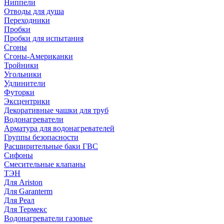
Ниппели
Отводы для душа
Переходники
Пробки
Пробки для испытания
Сгоны
Сгоны-Американки
Тройники
Угольники
Удлинители
Футорки
Эксцентрики
Декоративные чашки для труб
Водонагреватели
Арматура для водонагревателей
Группы безопасности
Расширительные баки ГВС
Сифоны
Смесительные клапаны
ТЭН
Для Ariston
Для Garanterm
Для Реал
Для Термекс
Водонагреватели газовые