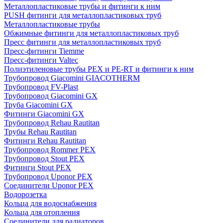
Металлопластиковые трубы и фитинги к ним
PUSH фитинги для металлопластиковых труб
Металлопластиковые трубы
Обжимные фитинги для металлопластиковых труб
Пресс фитинги для металлопластиковых труб
Пресс-фитинги Tiemme
Пресс-фитинги Valtec
Полиэтиленовые трубы PEX и PE-RT и фитинги к ним
Трубопровод Giacomini GIACOTHERM
Трубопровод FV-Plast
Трубопровод Giacomini GX
Труба Giacomini GX
Фитинги Giacomini GX
Трубопровод Rehau Rautitan
Трубы Rehau Rautitan
Фитинги Rehau Rautitan
Трубопровод Rommer PEX
Трубопровод Stout PEX
Фитинги Stout PEX
Трубопровод Uponor PEX
Соединители Uponor PEX
Водорозетка
Кольца для водоснабжения
Кольца для отопления
Соединители для радиаторов