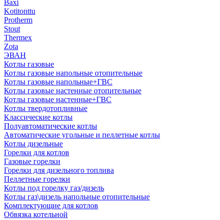
Baxi
Kotitonttu
Protherm
Stout
Thermex
Zota
ЭВАН
Котлы газовые
Котлы газовые напольные отопительные
Котлы газовые напольные+ГВС
Котлы газовые настенные отопительные
Котлы газовые настенные+ГВС
Котлы твердотопливные
Классические котлы
Полуавтоматические котлы
Автоматические угольные и пеллетные котлы
Котлы дизельные
Горелки для котлов
Газовые горелки
Горелки для дизельного топлива
Пеллетные горелки
Котлы под горелку газ/дизель
Котлы газ\дизель напольные отопительные
Комплектующие для котлов
Обвязка котельной