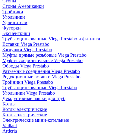
Сгоны
Сгоны-Американки
Тройники
Угольники
Удлинители
Футорки
Эксцентрики
Трубы оцинкованные Viega Prestabo и фитинги
Вставки Viega Prestabo
Заглушки Viega Prestabo
Муфты прямые резьбовые Viega Prestabo
Муфты соединительные Viega Prestabo
Обводы Viega Prestabo
Разъемные соединения Viega Prestabo
Редукционные вставки Viega Prestabo
Тройники Viega Prestabo
Трубы оцинкованные Viega Prestabo
Угольники Viega Prestabo
Декоративные чашки для труб
Котлы
Котлы электрические
Котлы электрические
Электрические мини-котельные
Vaillant
Arderia