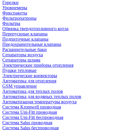
Горелки
Уровнемеры
Фикспакеты
Фильтропатроны
Фильтры
Обвязка твердотопливного котла
Перепускные клапаны
Подпиточные клапаны
Предохранительные клапаны
Расширительные баки
Сепараторы воздуха
Сепараторы шлама
Электрические приборы отопления
Пушки тепловые
Электрические конвекторы
Автоматика для отопления
GSM управление
Автоматика для теплых полов
Автоматика для водяных теплых полов
Автоматизация температуры воздуха
Система Kromwell проводная
Система Uni-Fitt проводная
Система Uni-Fitt беспроводная
Система Salus проводная
Система Salus беспроводная