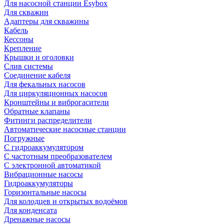
Для насосной станции Esybox
Для скважин
Адаптеры для скважины
Кабель
Кессоны
Крепление
Крышки и оголовки
Слив системы
Соединение кабеля
Для фекальных насосов
Для циркуляционных насосов
Кронштейны и виброгасители
Обратные клапаны
Фитинги распределители
Автоматические насосные станции
Погружные
С гидроаккумулятором
С частотным преобразователем
С электронной автоматикой
Вибрационные насосы
Гидроаккумуляторы
Горизонтальные насосы
Для колодцев и открытых водоёмов
Для конденсата
Дренажные насосы