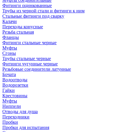
Муфты соединительные
Фитинги оцинкованные
Трубы из черной стали и фитинги к ним
Стальные фитинги под сварку
Калачи
Переходы конусные
Резьба стальная
Фланцы
Фитинги стальные черные
Муфты
Сгоны
Трубы стальные черные
Фитинги чугунные черные
Резьбовые соединители латунные
Бочата
Водоотводы
Водорозетки
Гайки
Крестовины
Муфты
Ниппели
Отводы для душа
Переходники
Пробки
Пробки для испытания