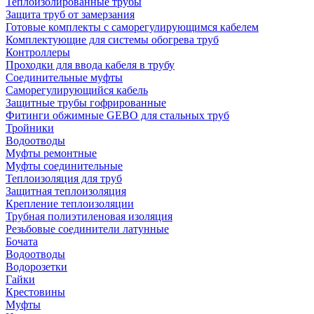
Теплоизолированные трубы
Защита труб от замерзания
Готовые комплекты с саморегулирующимся кабелем
Комплектующие для системы обогрева труб
Контроллеры
Проходки для ввода кабеля в трубу
Соединительные муфты
Саморегулирующийся кабель
Защитные трубы гофрированные
Фитинги обжимные GEBO для стальных труб
Тройники
Водоотводы
Муфты ремонтные
Муфты соединительные
Теплоизоляция для труб
Защитная теплоизоляция
Крепление теплоизоляции
Трубная полиэтиленовая изоляция
Резьбовые соединители латунные
Бочата
Водоотводы
Водорозетки
Гайки
Крестовины
Муфты