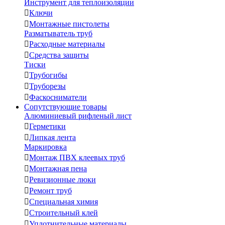
Инструмент для теплоизоляции

Ключи

Монтажные пистолеты
Разматыватель труб

Расходные материалы

Средства защиты
Тиски

Трубогибы

Труборезы

Фаскосниматели
Сопутствующие товары
Алюминиевый рифленый лист

Герметики

Липкая лента
Маркировка

Монтаж ПВХ клеевых труб

Монтажная пена

Ревизионные люки

Ремонт труб

Специальная химия

Строительный клей

Уплотнительные материалы