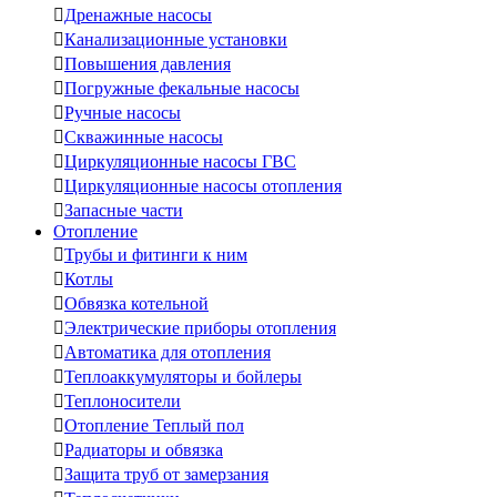

Дренажные насосы

Канализационные установки

Повышения давления

Погружные фекальные насосы

Ручные насосы

Скважинные насосы

Циркуляционные насосы ГВС

Циркуляционные насосы отопления

Запасные части
Отопление

Трубы и фитинги к ним

Котлы

Обвязка котельной

Электрические приборы отопления

Автоматика для отопления

Теплоаккумуляторы и бойлеры

Теплоносители

Отопление Теплый пол

Радиаторы и обвязка

Защита труб от замерзания