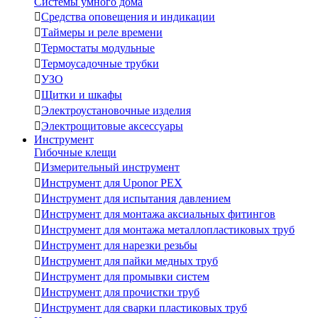
Системы умного дома

Средства оповещения и индикации

Таймеры и реле времени

Термостаты модульные

Термоусадочные трубки

УЗО

Щитки и шкафы

Электроустановочные изделия

Электрощитовые аксессуары
Инструмент
Гибочные клещи

Измерительный инструмент

Инструмент для Uponor PEX

Инструмент для испытания давлением

Инструмент для монтажа аксиальных фитингов

Инструмент для монтажа металлопластиковых труб

Инструмент для нарезки резьбы

Инструмент для пайки медных труб

Инструмент для промывки систем

Инструмент для прочистки труб

Инструмент для сварки пластиковых труб