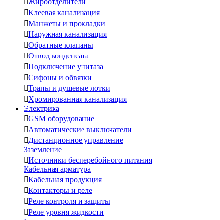

Жироотделители

Клеевая канализация

Манжеты и прокладки

Наружная канализация

Обратные клапаны

Отвод конденсата

Подключение унитаза

Сифоны и обвязки

Трапы и душевые лотки

Хромированная канализация
Электрика

GSM оборудование

Автоматические выключатели

Дистанционное управление
Заземление

Источники бесперебойного питания
Кабельная арматура

Кабельная продукция

Контакторы и реле

Реле контроля и защиты

Реле уровня жидкости