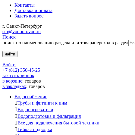
Контакты
Доставка и оплата
Задать вопрос
г. Санкт-Петербург
sm@vodoprovod.ru
Поиск
поиск по наименованию раздела или товара
переход в раздел
Войти
+7 (812) 350-45-25
заказать звонок
в корзине
:
товаров
в закладках
:
товаров
Водоснабжение

Трубы и фитинги к ним

Водонагреватели

Водоподготовка и фильтрация

Все для подключения бытовой техники

Гибкая подводка