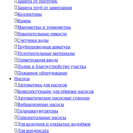

Защита от протечек

Защита труб от замерзания

Коллекторы

Краны

Манометры и термометры

Накопительные емкости

Счетчики воды

Трубопроводная арматура

Уплотнительные материалы

Герметизация ввода

Полив и благоустройство участка

Пожарное оборудование
Насосы

Автоматика для насосов

Комплектующие для обвязки насосов

Автоматические насосные станции

Вибрационные насосы

Гидроаккумуляторы

Горизонтальные насосы

Для колодцев и открытых водоёмов

Для конденсата