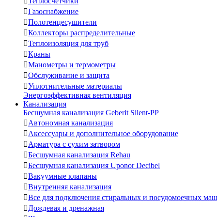

Теплосчетчики

Газоснабжение

Полотенцесушители

Коллекторы распределительные

Теплоизоляция для труб

Краны

Манометры и термометры

Обслуживание и защита

Уплотнительные материалы
Энергоэффективная вентиляция
Канализация
Бесшумная канализация Geberit Silent-PP

Автономная канализация

Аксессуары и дополнительное оборудование

Арматура с сухим затвором

Бесшумная канализация Rehau

Бесшумная канализация Uponor Decibel

Вакуумные клапаны

Внутренняя канализация

Все для подключения стиральных и посудомоечных ма

Дождевая и дренажная