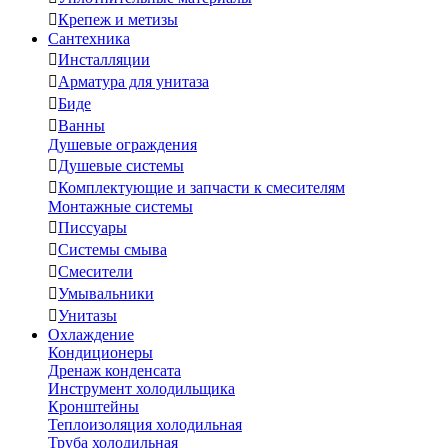

Крепеж и метизы
Сантехника

Инсталляции

Арматура для унитаза

Биде

Ванны
Душевые ограждения

Душевые системы

Комплектующие и запчасти к смесителям
Монтажные системы

Писсуары

Системы смыва

Смесители

Умывальники

Унитазы
Охлаждение
Кондиционеры
Дренаж конденсата
Инструмент холодильщика
Кронштейны
Теплоизоляция холодильная
Труба холодильная