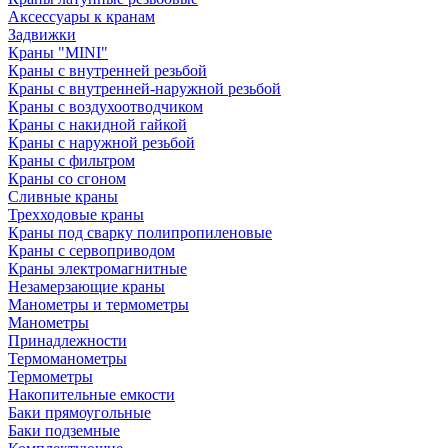
Аксессуары к кранам
Задвижки
Краны "MINI"
Краны с внутренней резьбой
Краны с внутренней-наружной резьбой
Краны с воздухоотводчиком
Краны с накидной гайкой
Краны с наружной резьбой
Краны с фильтром
Краны со сгоном
Сливные краны
Трехходовые краны
Краны под сварку полипропиленовые
Краны с сервоприводом
Краны электромагнитные
Незамерзающие краны
Манометры и термометры
Манометры
Принадлежности
Термоманометры
Термометры
Накопительные емкости
Баки прямоугольные
Баки подземные