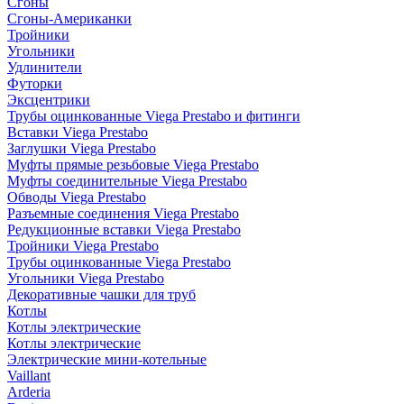
Сгоны
Сгоны-Американки
Тройники
Угольники
Удлинители
Футорки
Эксцентрики
Трубы оцинкованные Viega Prestabo и фитинги
Вставки Viega Prestabo
Заглушки Viega Prestabo
Муфты прямые резьбовые Viega Prestabo
Муфты соединительные Viega Prestabo
Обводы Viega Prestabo
Разъемные соединения Viega Prestabo
Редукционные вставки Viega Prestabo
Тройники Viega Prestabo
Трубы оцинкованные Viega Prestabo
Угольники Viega Prestabo
Декоративные чашки для труб
Котлы
Котлы электрические
Котлы электрические
Электрические мини-котельные
Vaillant
Arderia