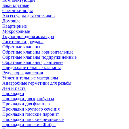
Комплектующие
Баки круглые
Счетчики воды
Аксессуары для счетчиков
Домовые
Квартирные
Мокроходные
Трубопроводная арматура
Гасители гидроудара
Обратные клапаны
Обратные клапаны горизонтальные
Обратные клапаны подпружиненные
Обратные клапаны фланцевые
Предохранительные клапаны
Редукторы давления
Уплотнительные материалы
Анаэробные герметики для резьбы
Лён и паста
Прокладки
Прокладки для кранбуксы
Прокладки для фланцев
Прокладки круглого сечения
Прокладки плоские паронит
Прокладки плоские резиновые
Прокладки плоские Фибра