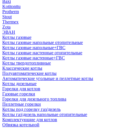
Baxi
Kotitonttu
Protherm
Stout
Thermex
Zota
ЭВАН
Котлы газовые
Котлы газовые напольные отопительные
Котлы газовые напольные+ГВС
Котлы газовые настенные отопительные
Котлы газовые настенные+ГВС
Котлы твердотопливные
Классические котлы
Полуавтоматические котлы
Автоматические угольные и пеллетные котлы
Котлы дизельные
Горелки для котлов
Газовые горелки
Горелки для дизельного топлива
Пеллетные горелки
Котлы под горелку газ/дизель
Котлы газ\дизель напольные отопительные
Комплектующие для котлов
Обвязка котельной