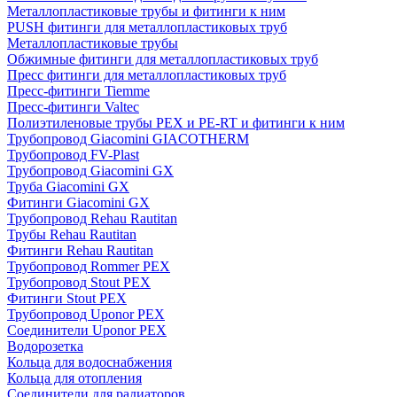
Металлопластиковые трубы и фитинги к ним
PUSH фитинги для металлопластиковых труб
Металлопластиковые трубы
Обжимные фитинги для металлопластиковых труб
Пресс фитинги для металлопластиковых труб
Пресс-фитинги Tiemme
Пресс-фитинги Valtec
Полиэтиленовые трубы PEX и PE-RT и фитинги к ним
Трубопровод Giacomini GIACOTHERM
Трубопровод FV-Plast
Трубопровод Giacomini GX
Труба Giacomini GX
Фитинги Giacomini GX
Трубопровод Rehau Rautitan
Трубы Rehau Rautitan
Фитинги Rehau Rautitan
Трубопровод Rommer PEX
Трубопровод Stout PEX
Фитинги Stout PEX
Трубопровод Uponor PEX
Соединители Uponor PEX
Водорозетка
Кольца для водоснабжения
Кольца для отопления
Соединители для радиаторов