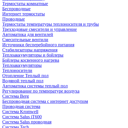
Термостаты комнатные
Беспроводные
Интернет термостаты
Проводные
Термостаты температуры теплоносителя и трубы
Трехходовые смесители и управление
Автоматика для вентилей
Смесительные вентили
Источники бесперебойного питания
Стабилизаторы напряжения
Теплоаккумуляторы и бойлеры
Бойлеры косвенного нагрева
Теплоаккумуляторы
Теплоносители
Отопление Теплый пол
Водяной теплый пол
Автоматика системы теплый пол
Регулирование по температуре воздуха
Система Berg
Беспроводная система с интернет доступом
Проводная система
Система Kromwell
Система Salus iT600
Система Salus проводная
Система Tech