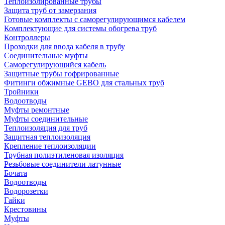
Теплоизолированные трубы
Защита труб от замерзания
Готовые комплекты с саморегулирующимся кабелем
Комплектующие для системы обогрева труб
Контроллеры
Проходки для ввода кабеля в трубу
Соединительные муфты
Саморегулирующийся кабель
Защитные трубы гофрированные
Фитинги обжимные GEBO для стальных труб
Тройники
Водоотводы
Муфты ремонтные
Муфты соединительные
Теплоизоляция для труб
Защитная теплоизоляция
Крепление теплоизоляции
Трубная полиэтиленовая изоляция
Резьбовые соединители латунные
Бочата
Водоотводы
Водорозетки
Гайки
Крестовины
Муфты