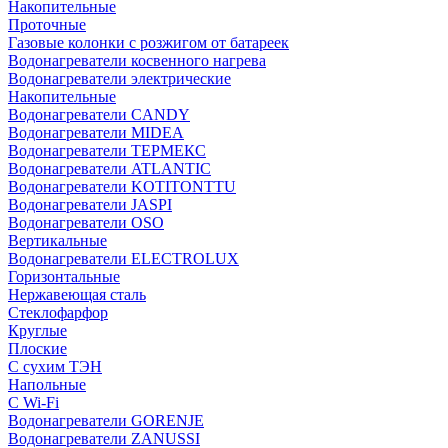
Накопительные
Проточные
Газовые колонки с розжигом от батареек
Водонагреватели косвенного нагрева
Водонагреватели электрические
Накопительные
Водонагреватели CANDY
Водонагреватели MIDEA
Водонагреватели ТЕРМЕКС
Водонагреватели ATLANTIC
Водонагреватели KOTITONTTU
Водонагреватели JASPI
Водонагреватели OSO
Вертикальные
Водонагреватели ELECTROLUX
Горизонтальные
Нержавеющая сталь
Стеклофарфор
Круглые
Плоские
С сухим ТЭН
Напольные
С Wi-Fi
Водонагреватели GORENJE
Водонагреватели ZANUSSI