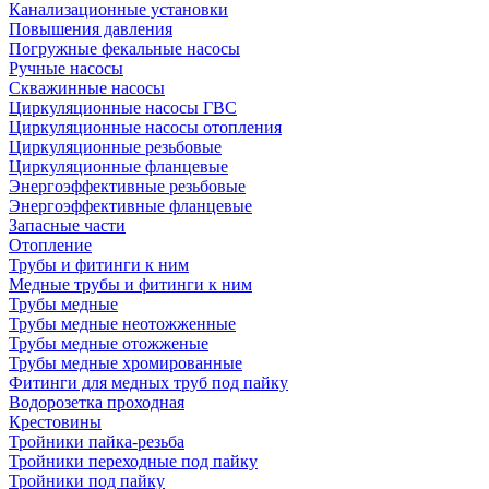
Канализационные установки
Повышения давления
Погружные фекальные насосы
Ручные насосы
Скважинные насосы
Циркуляционные насосы ГВС
Циркуляционные насосы отопления
Циркуляционные резьбовые
Циркуляционные фланцевые
Энергоэффективные резьбовые
Энергоэффективные фланцевые
Запасные части
Отопление
Трубы и фитинги к ним
Медные трубы и фитинги к ним
Трубы медные
Трубы медные неотожженные
Трубы медные отожженые
Трубы медные хромированные
Фитинги для медных труб под пайку
Водорозетка проходная
Крестовины
Тройники пайка-резьба
Тройники переходные под пайку
Тройники под пайку