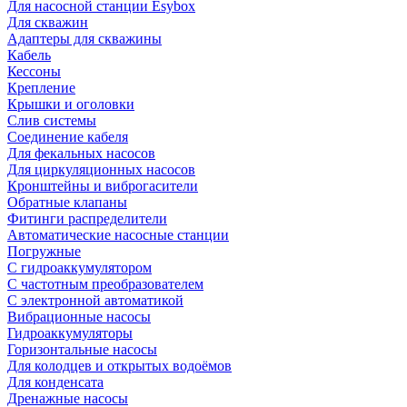
Для насосной станции Esybox
Для скважин
Адаптеры для скважины
Кабель
Кессоны
Крепление
Крышки и оголовки
Слив системы
Соединение кабеля
Для фекальных насосов
Для циркуляционных насосов
Кронштейны и виброгасители
Обратные клапаны
Фитинги распределители
Автоматические насосные станции
Погружные
С гидроаккумулятором
С частотным преобразователем
С электронной автоматикой
Вибрационные насосы
Гидроаккумуляторы
Горизонтальные насосы
Для колодцев и открытых водоёмов
Для конденсата
Дренажные насосы