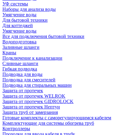
УФ системы
Наборы для анализа воды
Умягчение воды
Для бытовой техники
Для коттеджей
Умягчение воды
Все для подключения бытовой техники
Водоподготовка
Заливные шланги
Краны
Подключение к канализации
Сливные шланги
Гибкая подводка
Подводка для воды
Подводка для смесителей
Подводка для стиральных машин
Защита от протечек
Защита от протечек WELROK
Защита от протечек GIDROLOCK
Защита от протечек Нептун
Защита труб от замерзания
Готовые комплекты с саморегулирующимся кабелем
Комплектующие для системы обогрева труб
Контроллеры
Проходки для ввода кабеля в трубу