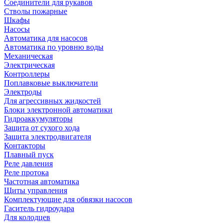
Соединители для рукавов
Стволы пожарные
Шкафы
Насосы
Автоматика для насосов
Автоматика по уровню воды
Механическая
Электрическая
Контроллеры
Поплавковые выключатели
Электроды
Для агрессивных жидкостей
Блоки электронной автоматики
Гидроаккумуляторы
Защита от сухого хода
Защита электродвигателя
Контакторы
Плавный пуск
Реле давления
Реле протока
Частотная автоматика
Щиты управления
Комплектующие для обвязки насосов
Гаситель гидроудара
Для колодцев