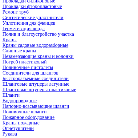
Прокладки силиконовые
Прокладки фторопластовые
Ремонт труб
Синтетические уплотнители
Уплотнения для фланцев
Герметизация ввода
Полив и благоустройство участка
Краны
Краны садовые водоразборные
Сливные краны
Незамерзающие краны и колонки
Погреб пластиковый
Поливочные пистолеты
Соединители для шлангов
Быстроразъемные соединители
Шланговые штуцеры латунные
Шланговые штуцеры пластиковые
Шланги
Водопроводные
Напорно-всасывающие шланги
Поливочные шланги
Пожарное оборудование
Краны пожарные
Огнетушители
Рукава