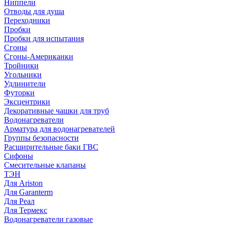
Ниппели
Отводы для душа
Переходники
Пробки
Пробки для испытания
Сгоны
Сгоны-Американки
Тройники
Угольники
Удлинители
Футорки
Эксцентрики
Декоративные чашки для труб
Водонагреватели
Арматура для водонагревателей
Группы безопасности
Расширительные баки ГВС
Сифоны
Смесительные клапаны
ТЭН
Для Ariston
Для Garanterm
Для Реал
Для Термекс
Водонагреватели газовые