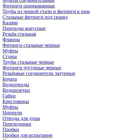
Муфты соединительные
Фитинги оцинкованные
Трубы из черной стали и фитинги к ним
Стальные фитинги под сварку
Калачи
Переходы конусные
Резьба стальная
Фланцы
Фитинги стальные черные
Муфты
Сгоны
Трубы стальные черные
Фитинги чугунные черные
Резьбовые соединители латунные
Бочата
Водоотводы
Водорозетки
Гайки
Крестовины
Муфты
Ниппели
Отводы для душа
Переходники
Пробки
Пробки для испытания