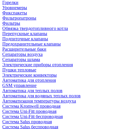
Горелки
Уровнемеры
Фикспакеты
Фильтропатроны
Фильтры
Обвязка твердотопливного котла
Перепускные клапаны
Подпиточные клапаны
Предохранительные клапаны
Расширительные баки
Сепараторы воздуха
Сепараторы шлама
Электрические приборы отопления
Пушки тепловые
Электрические конвекторы
Автоматика для отопления
GSM управление
Автоматика для теплых полов
Автоматика для водяных теплых полов
Автоматизация температуры воздуха
Система Kromwell проводная
Система Uni-Fitt проводная
Система Uni-Fitt беспроводная
Система Salus проводная
Система Salus беспроводная