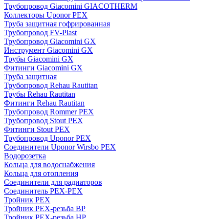
Трубопровод Giacomini GIACOTHERM
Коллекторы Uponor PEX
Труба защитная гофрированная
Трубопровод FV-Plast
Трубопровод Giacomini GX
Инструмент Giacomini GX
Трубы Giacomini GX
Фитинги Giacomini GX
Труба защитная
Трубопровод Rehau Rautitan
Трубы Rehau Rautitan
Фитинги Rehau Rautitan
Трубопровод Rommer PEX
Трубопровод Stout PEX
Фитинги Stout PEX
Трубопровод Uponor PEX
Соединители Uponor Wirsbo PEX
Водорозетка
Кольца для водоснабжения
Кольца для отопления
Соединители для радиаторов
Соединитель PEX-PEX
Тройник PEX
Тройник PEX-резьба ВР
Тройник PEX-резьба НР