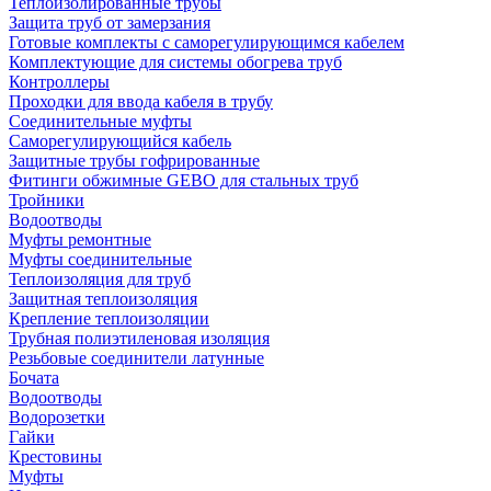
Теплоизолированные трубы
Защита труб от замерзания
Готовые комплекты с саморегулирующимся кабелем
Комплектующие для системы обогрева труб
Контроллеры
Проходки для ввода кабеля в трубу
Соединительные муфты
Саморегулирующийся кабель
Защитные трубы гофрированные
Фитинги обжимные GEBO для стальных труб
Тройники
Водоотводы
Муфты ремонтные
Муфты соединительные
Теплоизоляция для труб
Защитная теплоизоляция
Крепление теплоизоляции
Трубная полиэтиленовая изоляция
Резьбовые соединители латунные
Бочата
Водоотводы
Водорозетки
Гайки
Крестовины
Муфты