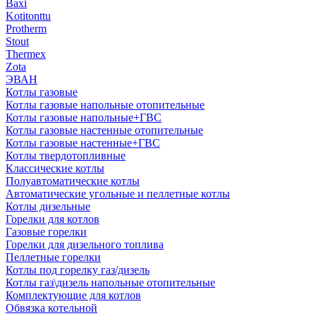
Baxi
Kotitonttu
Protherm
Stout
Thermex
Zota
ЭВАН
Котлы газовые
Котлы газовые напольные отопительные
Котлы газовые напольные+ГВС
Котлы газовые настенные отопительные
Котлы газовые настенные+ГВС
Котлы твердотопливные
Классические котлы
Полуавтоматические котлы
Автоматические угольные и пеллетные котлы
Котлы дизельные
Горелки для котлов
Газовые горелки
Горелки для дизельного топлива
Пеллетные горелки
Котлы под горелку газ/дизель
Котлы газ\дизель напольные отопительные
Комплектующие для котлов
Обвязка котельной