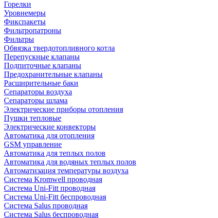
Горелки
Уровнемеры
Фикспакеты
Фильтропатроны
Фильтры
Обвязка твердотопливного котла
Перепускные клапаны
Подпиточные клапаны
Предохранительные клапаны
Расширительные баки
Сепараторы воздуха
Сепараторы шлама
Электрические приборы отопления
Пушки тепловые
Электрические конвекторы
Автоматика для отопления
GSM управление
Автоматика для теплых полов
Автоматика для водяных теплых полов
Автоматизация температуры воздуха
Система Kromwell проводная
Система Uni-Fitt проводная
Система Uni-Fitt беспроводная
Система Salus проводная
Система Salus беспроводная