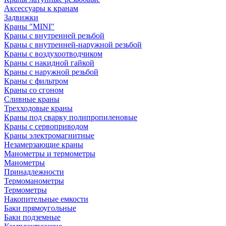
Аксессуары к кранам
Задвижки
Краны "MINI"
Краны с внутренней резьбой
Краны с внутренней-наружной резьбой
Краны с воздухоотводчиком
Краны с накидной гайкой
Краны с наружной резьбой
Краны с фильтром
Краны со сгоном
Сливные краны
Трехходовые краны
Краны под сварку полипропиленовые
Краны с сервоприводом
Краны электромагнитные
Незамерзающие краны
Манометры и термометры
Манометры
Принадлежности
Термоманометры
Термометры
Накопительные емкости
Баки прямоугольные
Баки подземные