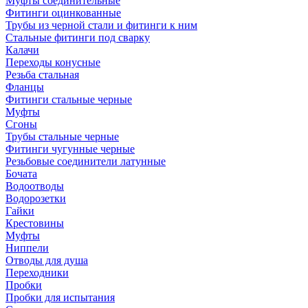
Муфты соединительные
Фитинги оцинкованные
Трубы из черной стали и фитинги к ним
Стальные фитинги под сварку
Калачи
Переходы конусные
Резьба стальная
Фланцы
Фитинги стальные черные
Муфты
Сгоны
Трубы стальные черные
Фитинги чугунные черные
Резьбовые соединители латунные
Бочата
Водоотводы
Водорозетки
Гайки
Крестовины
Муфты
Ниппели
Отводы для душа
Переходники
Пробки
Пробки для испытания