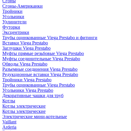
Сгоны
Сгоны-Американки
Тройники
Угольники
Удлинители
Футорки
Эксцентрики
Трубы оцинкованные Viega Prestabo и фитинги
Вставки Viega Prestabo
Заглушки Viega Prestabo
Муфты прямые резьбовые Viega Prestabo
Муфты соединительные Viega Prestabo
Обводы Viega Prestabo
Разъемные соединения Viega Prestabo
Редукционные вставки Viega Prestabo
Тройники Viega Prestabo
Трубы оцинкованные Viega Prestabo
Угольники Viega Prestabo
Декоративные чашки для труб
Котлы
Котлы электрические
Котлы электрические
Электрические мини-котельные
Vaillant
Arderia