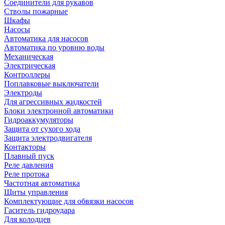
Соединители для рукавов
Стволы пожарные
Шкафы
Насосы
Автоматика для насосов
Автоматика по уровню воды
Механическая
Электрическая
Контроллеры
Поплавковые выключатели
Электроды
Для агрессивных жидкостей
Блоки электронной автоматики
Гидроаккумуляторы
Защита от сухого хода
Защита электродвигателя
Контакторы
Плавный пуск
Реле давления
Реле протока
Частотная автоматика
Щиты управления
Комплектующие для обвязки насосов
Гаситель гидроудара
Для колодцев