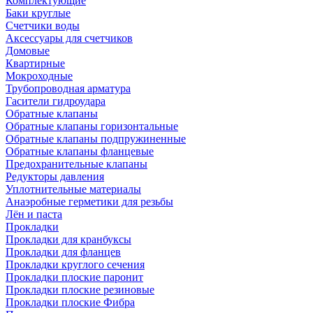
Комплектующие
Баки круглые
Счетчики воды
Аксессуары для счетчиков
Домовые
Квартирные
Мокроходные
Трубопроводная арматура
Гасители гидроудара
Обратные клапаны
Обратные клапаны горизонтальные
Обратные клапаны подпружиненные
Обратные клапаны фланцевые
Предохранительные клапаны
Редукторы давления
Уплотнительные материалы
Анаэробные герметики для резьбы
Лён и паста
Прокладки
Прокладки для кранбуксы
Прокладки для фланцев
Прокладки круглого сечения
Прокладки плоские паронит
Прокладки плоские резиновые
Прокладки плоские Фибра