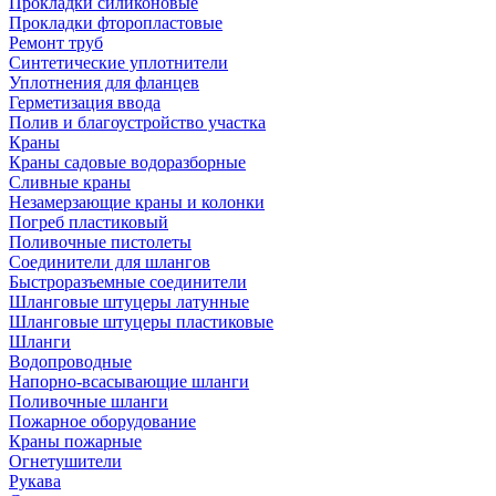
Прокладки силиконовые
Прокладки фторопластовые
Ремонт труб
Синтетические уплотнители
Уплотнения для фланцев
Герметизация ввода
Полив и благоустройство участка
Краны
Краны садовые водоразборные
Сливные краны
Незамерзающие краны и колонки
Погреб пластиковый
Поливочные пистолеты
Соединители для шлангов
Быстроразъемные соединители
Шланговые штуцеры латунные
Шланговые штуцеры пластиковые
Шланги
Водопроводные
Напорно-всасывающие шланги
Поливочные шланги
Пожарное оборудование
Краны пожарные
Огнетушители
Рукава