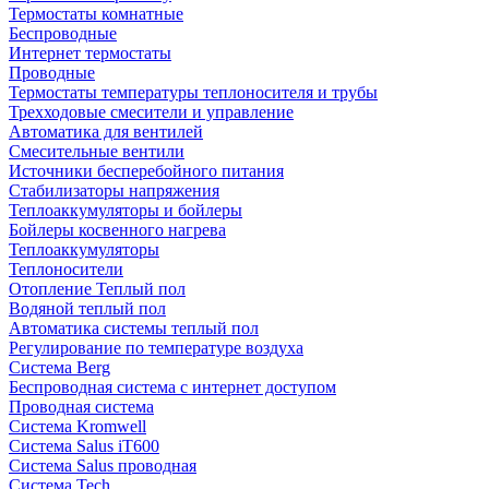
Термостаты комнатные
Беспроводные
Интернет термостаты
Проводные
Термостаты температуры теплоносителя и трубы
Трехходовые смесители и управление
Автоматика для вентилей
Смесительные вентили
Источники бесперебойного питания
Стабилизаторы напряжения
Теплоаккумуляторы и бойлеры
Бойлеры косвенного нагрева
Теплоаккумуляторы
Теплоносители
Отопление Теплый пол
Водяной теплый пол
Автоматика системы теплый пол
Регулирование по температуре воздуха
Система Berg
Беспроводная система с интернет доступом
Проводная система
Система Kromwell
Система Salus iT600
Система Salus проводная
Система Tech