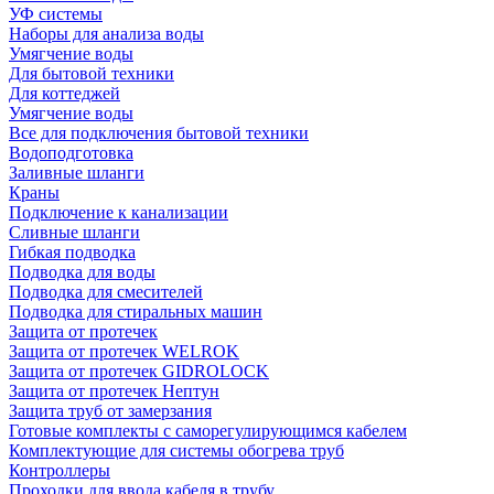
УФ системы
Наборы для анализа воды
Умягчение воды
Для бытовой техники
Для коттеджей
Умягчение воды
Все для подключения бытовой техники
Водоподготовка
Заливные шланги
Краны
Подключение к канализации
Сливные шланги
Гибкая подводка
Подводка для воды
Подводка для смесителей
Подводка для стиральных машин
Защита от протечек
Защита от протечек WELROK
Защита от протечек GIDROLOCK
Защита от протечек Нептун
Защита труб от замерзания
Готовые комплекты с саморегулирующимся кабелем
Комплектующие для системы обогрева труб
Контроллеры
Проходки для ввода кабеля в трубу