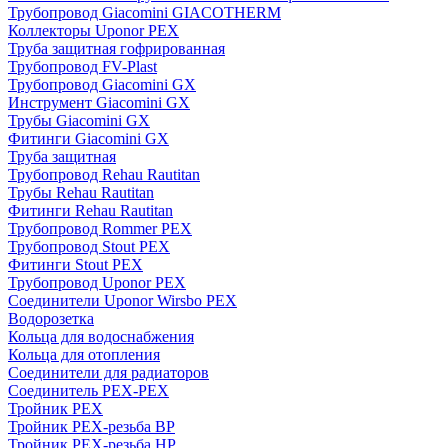
Трубопровод Giacomini GIACOTHERM
Коллекторы Uponor PEX
Труба защитная гофрированная
Трубопровод FV-Plast
Трубопровод Giacomini GX
Инструмент Giacomini GX
Трубы Giacomini GX
Фитинги Giacomini GX
Труба защитная
Трубопровод Rehau Rautitan
Трубы Rehau Rautitan
Фитинги Rehau Rautitan
Трубопровод Rommer PEX
Трубопровод Stout PEX
Фитинги Stout PEX
Трубопровод Uponor PEX
Соединители Uponor Wirsbo PEX
Водорозетка
Кольца для водоснабжения
Кольца для отопления
Соединители для радиаторов
Соединитель PEX-PEX
Тройник PEX
Тройник PEX-резьба ВР
Тройник PEX-резьба НР