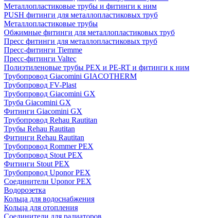
Металлопластиковые трубы и фитинги к ним
PUSH фитинги для металлопластиковых труб
Металлопластиковые трубы
Обжимные фитинги для металлопластиковых труб
Пресс фитинги для металлопластиковых труб
Пресс-фитинги Tiemme
Пресс-фитинги Valtec
Полиэтиленовые трубы PEX и PE-RT и фитинги к ним
Трубопровод Giacomini GIACOTHERM
Трубопровод FV-Plast
Трубопровод Giacomini GX
Труба Giacomini GX
Фитинги Giacomini GX
Трубопровод Rehau Rautitan
Трубы Rehau Rautitan
Фитинги Rehau Rautitan
Трубопровод Rommer PEX
Трубопровод Stout PEX
Фитинги Stout PEX
Трубопровод Uponor PEX
Соединители Uponor PEX
Водорозетка
Кольца для водоснабжения
Кольца для отопления
Соединители для радиаторов