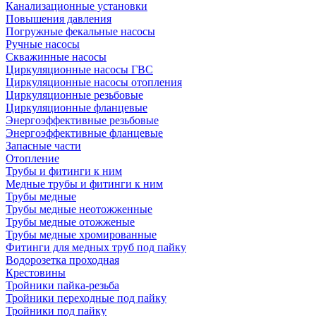
Канализационные установки
Повышения давления
Погружные фекальные насосы
Ручные насосы
Скважинные насосы
Циркуляционные насосы ГВС
Циркуляционные насосы отопления
Циркуляционные резьбовые
Циркуляционные фланцевые
Энергоэффективные резьбовые
Энергоэффективные фланцевые
Запасные части
Отопление
Трубы и фитинги к ним
Медные трубы и фитинги к ним
Трубы медные
Трубы медные неотожженные
Трубы медные отожженые
Трубы медные хромированные
Фитинги для медных труб под пайку
Водорозетка проходная
Крестовины
Тройники пайка-резьба
Тройники переходные под пайку
Тройники под пайку