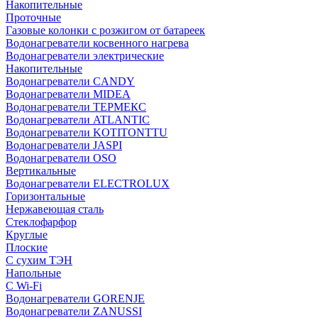
Накопительные
Проточные
Газовые колонки с розжигом от батареек
Водонагреватели косвенного нагрева
Водонагреватели электрические
Накопительные
Водонагреватели CANDY
Водонагреватели MIDEA
Водонагреватели ТЕРМЕКС
Водонагреватели ATLANTIC
Водонагреватели KOTITONTTU
Водонагреватели JASPI
Водонагреватели OSO
Вертикальные
Водонагреватели ELECTROLUX
Горизонтальные
Нержавеющая сталь
Стеклофарфор
Круглые
Плоские
С сухим ТЭН
Напольные
С Wi-Fi
Водонагреватели GORENJE
Водонагреватели ZANUSSI