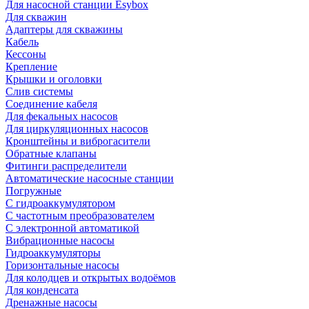
Для насосной станции Esybox
Для скважин
Адаптеры для скважины
Кабель
Кессоны
Крепление
Крышки и оголовки
Слив системы
Соединение кабеля
Для фекальных насосов
Для циркуляционных насосов
Кронштейны и виброгасители
Обратные клапаны
Фитинги распределители
Автоматические насосные станции
Погружные
С гидроаккумулятором
С частотным преобразователем
С электронной автоматикой
Вибрационные насосы
Гидроаккумуляторы
Горизонтальные насосы
Для колодцев и открытых водоёмов
Для конденсата
Дренажные насосы