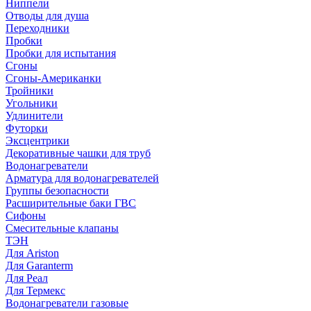
Ниппели
Отводы для душа
Переходники
Пробки
Пробки для испытания
Сгоны
Сгоны-Американки
Тройники
Угольники
Удлинители
Футорки
Эксцентрики
Декоративные чашки для труб
Водонагреватели
Арматура для водонагревателей
Группы безопасности
Расширительные баки ГВС
Сифоны
Смесительные клапаны
ТЭН
Для Ariston
Для Garanterm
Для Реал
Для Термекс
Водонагреватели газовые