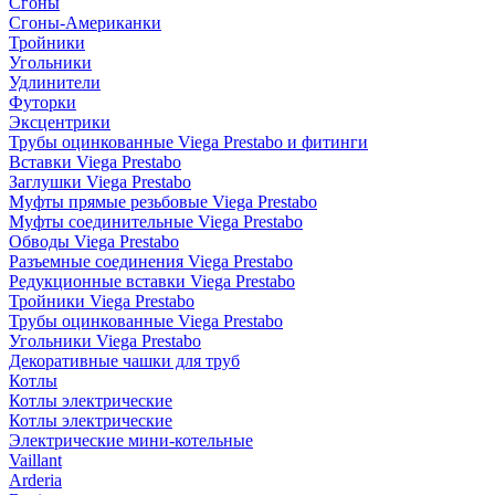
Сгоны
Сгоны-Американки
Тройники
Угольники
Удлинители
Футорки
Эксцентрики
Трубы оцинкованные Viega Prestabo и фитинги
Вставки Viega Prestabo
Заглушки Viega Prestabo
Муфты прямые резьбовые Viega Prestabo
Муфты соединительные Viega Prestabo
Обводы Viega Prestabo
Разъемные соединения Viega Prestabo
Редукционные вставки Viega Prestabo
Тройники Viega Prestabo
Трубы оцинкованные Viega Prestabo
Угольники Viega Prestabo
Декоративные чашки для труб
Котлы
Котлы электрические
Котлы электрические
Электрические мини-котельные
Vaillant
Arderia