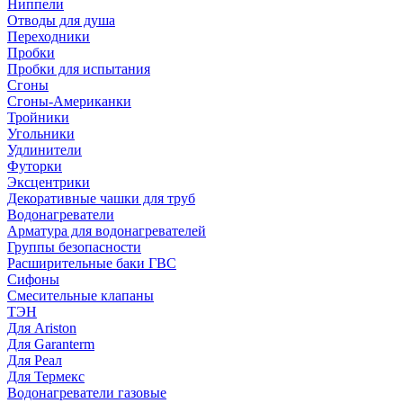
Ниппели
Отводы для душа
Переходники
Пробки
Пробки для испытания
Сгоны
Сгоны-Американки
Тройники
Угольники
Удлинители
Футорки
Эксцентрики
Декоративные чашки для труб
Водонагреватели
Арматура для водонагревателей
Группы безопасности
Расширительные баки ГВС
Сифоны
Смесительные клапаны
ТЭН
Для Ariston
Для Garanterm
Для Реал
Для Термекс
Водонагреватели газовые