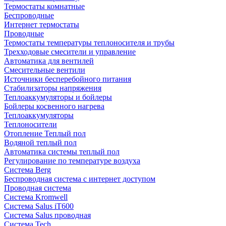
Термостаты комнатные
Беспроводные
Интернет термостаты
Проводные
Термостаты температуры теплоносителя и трубы
Трехходовые смесители и управление
Автоматика для вентилей
Смесительные вентили
Источники бесперебойного питания
Стабилизаторы напряжения
Теплоаккумуляторы и бойлеры
Бойлеры косвенного нагрева
Теплоаккумуляторы
Теплоносители
Отопление Теплый пол
Водяной теплый пол
Автоматика системы теплый пол
Регулирование по температуре воздуха
Система Berg
Беспроводная система с интернет доступом
Проводная система
Система Kromwell
Система Salus iT600
Система Salus проводная
Система Tech