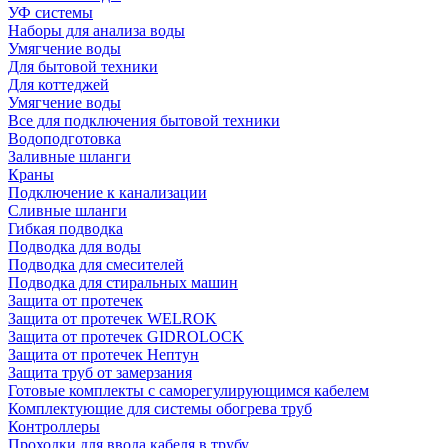
УФ системы
Наборы для анализа воды
Умягчение воды
Для бытовой техники
Для коттеджей
Умягчение воды
Все для подключения бытовой техники
Водоподготовка
Заливные шланги
Краны
Подключение к канализации
Сливные шланги
Гибкая подводка
Подводка для воды
Подводка для смесителей
Подводка для стиральных машин
Защита от протечек
Защита от протечек WELROK
Защита от протечек GIDROLOCK
Защита от протечек Нептун
Защита труб от замерзания
Готовые комплекты с саморегулирующимся кабелем
Комплектующие для системы обогрева труб
Контроллеры
Проходки для ввода кабеля в трубу