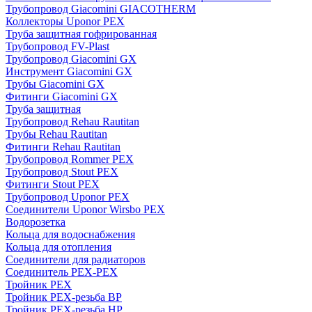
Трубопровод Giacomini GIACOTHERM
Коллекторы Uponor PEX
Труба защитная гофрированная
Трубопровод FV-Plast
Трубопровод Giacomini GX
Инструмент Giacomini GX
Трубы Giacomini GX
Фитинги Giacomini GX
Труба защитная
Трубопровод Rehau Rautitan
Трубы Rehau Rautitan
Фитинги Rehau Rautitan
Трубопровод Rommer PEX
Трубопровод Stout PEX
Фитинги Stout PEX
Трубопровод Uponor PEX
Соединители Uponor Wirsbo PEX
Водорозетка
Кольца для водоснабжения
Кольца для отопления
Соединители для радиаторов
Соединитель PEX-PEX
Тройник PEX
Тройник PEX-резьба ВР
Тройник PEX-резьба НР