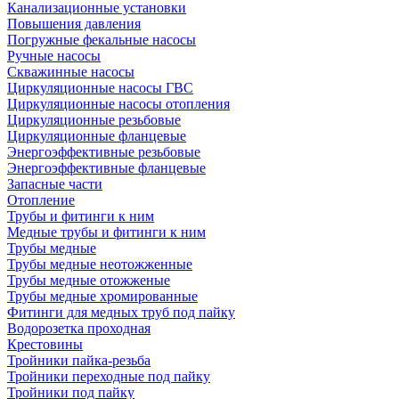
Канализационные установки
Повышения давления
Погружные фекальные насосы
Ручные насосы
Скважинные насосы
Циркуляционные насосы ГВС
Циркуляционные насосы отопления
Циркуляционные резьбовые
Циркуляционные фланцевые
Энергоэффективные резьбовые
Энергоэффективные фланцевые
Запасные части
Отопление
Трубы и фитинги к ним
Медные трубы и фитинги к ним
Трубы медные
Трубы медные неотожженные
Трубы медные отожженые
Трубы медные хромированные
Фитинги для медных труб под пайку
Водорозетка проходная
Крестовины
Тройники пайка-резьба
Тройники переходные под пайку
Тройники под пайку