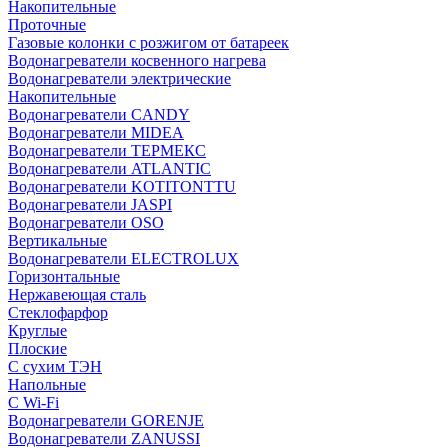
Накопительные
Проточные
Газовые колонки с розжигом от батареек
Водонагреватели косвенного нагрева
Водонагреватели электрические
Накопительные
Водонагреватели CANDY
Водонагреватели MIDEA
Водонагреватели ТЕРМЕКС
Водонагреватели ATLANTIC
Водонагреватели KOTITONTTU
Водонагреватели JASPI
Водонагреватели OSO
Вертикальные
Водонагреватели ELECTROLUX
Горизонтальные
Нержавеющая сталь
Стеклофарфор
Круглые
Плоские
С сухим ТЭН
Напольные
С Wi-Fi
Водонагреватели GORENJE
Водонагреватели ZANUSSI