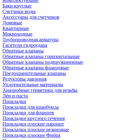
Комплектующие
Баки круглые
Счетчики воды
Аксессуары для счетчиков
Домовые
Квартирные
Мокроходные
Трубопроводная арматура
Гасители гидроудара
Обратные клапаны
Обратные клапаны горизонтальные
Обратные клапаны подпружиненные
Обратные клапаны фланцевые
Предохранительные клапаны
Редукторы давления
Уплотнительные материалы
Анаэробные герметики для резьбы
Лён и паста
Прокладки
Прокладки для кранбуксы
Прокладки для фланцев
Прокладки круглого сечения
Прокладки плоские паронит
Прокладки плоские резиновые
Прокладки плоские Фибра