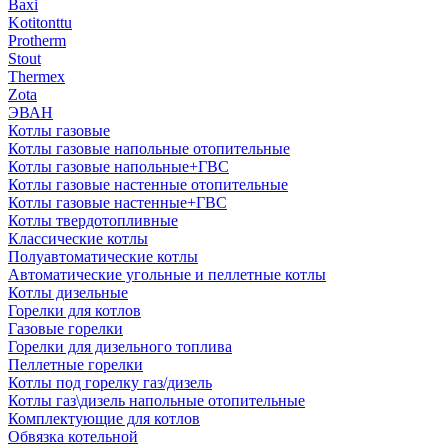
Baxi
Kotitonttu
Protherm
Stout
Thermex
Zota
ЭВАН
Котлы газовые
Котлы газовые напольные отопительные
Котлы газовые напольные+ГВС
Котлы газовые настенные отопительные
Котлы газовые настенные+ГВС
Котлы твердотопливные
Классические котлы
Полуавтоматические котлы
Автоматические угольные и пеллетные котлы
Котлы дизельные
Горелки для котлов
Газовые горелки
Горелки для дизельного топлива
Пеллетные горелки
Котлы под горелку газ/дизель
Котлы газ\дизель напольные отопительные
Комплектующие для котлов
Обвязка котельной