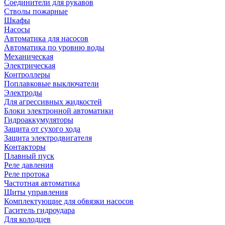
Соединители для рукавов
Стволы пожарные
Шкафы
Насосы
Автоматика для насосов
Автоматика по уровню воды
Механическая
Электрическая
Контроллеры
Поплавковые выключатели
Электроды
Для агрессивных жидкостей
Блоки электронной автоматики
Гидроаккумуляторы
Защита от сухого хода
Защита электродвигателя
Контакторы
Плавный пуск
Реле давления
Реле протока
Частотная автоматика
Щиты управления
Комплектующие для обвязки насосов
Гаситель гидроудара
Для колодцев