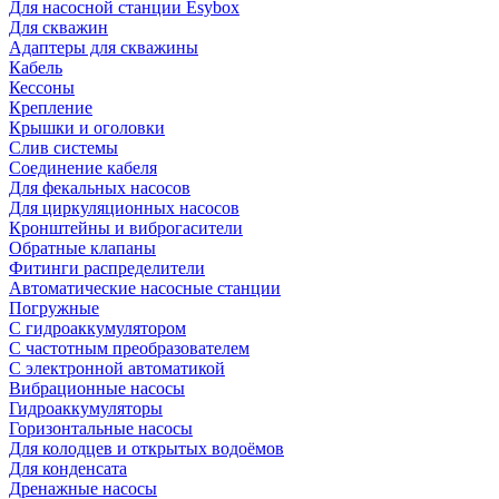
Для насосной станции Esybox
Для скважин
Адаптеры для скважины
Кабель
Кессоны
Крепление
Крышки и оголовки
Слив системы
Соединение кабеля
Для фекальных насосов
Для циркуляционных насосов
Кронштейны и виброгасители
Обратные клапаны
Фитинги распределители
Автоматические насосные станции
Погружные
С гидроаккумулятором
С частотным преобразователем
С электронной автоматикой
Вибрационные насосы
Гидроаккумуляторы
Горизонтальные насосы
Для колодцев и открытых водоёмов
Для конденсата
Дренажные насосы