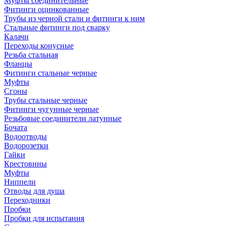
Муфты соединительные
Фитинги оцинкованные
Трубы из черной стали и фитинги к ним
Стальные фитинги под сварку
Калачи
Переходы конусные
Резьба стальная
Фланцы
Фитинги стальные черные
Муфты
Сгоны
Трубы стальные черные
Фитинги чугунные черные
Резьбовые соединители латунные
Бочата
Водоотводы
Водорозетки
Гайки
Крестовины
Муфты
Ниппели
Отводы для душа
Переходники
Пробки
Пробки для испытания