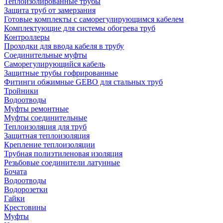
Теплоизолированные трубы
Защита труб от замерзания
Готовые комплекты с саморегулирующимся кабелем
Комплектующие для системы обогрева труб
Контроллеры
Проходки для ввода кабеля в трубу
Соединительные муфты
Саморегулирующийся кабель
Защитные трубы гофрированные
Фитинги обжимные GEBO для стальных труб
Тройники
Водоотводы
Муфты ремонтные
Муфты соединительные
Теплоизоляция для труб
Защитная теплоизоляция
Крепление теплоизоляции
Трубная полиэтиленовая изоляция
Резьбовые соединители латунные
Бочата
Водоотводы
Водорозетки
Гайки
Крестовины
Муфты