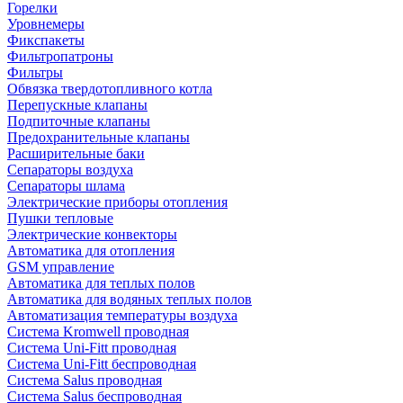
Горелки
Уровнемеры
Фикспакеты
Фильтропатроны
Фильтры
Обвязка твердотопливного котла
Перепускные клапаны
Подпиточные клапаны
Предохранительные клапаны
Расширительные баки
Сепараторы воздуха
Сепараторы шлама
Электрические приборы отопления
Пушки тепловые
Электрические конвекторы
Автоматика для отопления
GSM управление
Автоматика для теплых полов
Автоматика для водяных теплых полов
Автоматизация температуры воздуха
Система Kromwell проводная
Система Uni-Fitt проводная
Система Uni-Fitt беспроводная
Система Salus проводная
Система Salus беспроводная