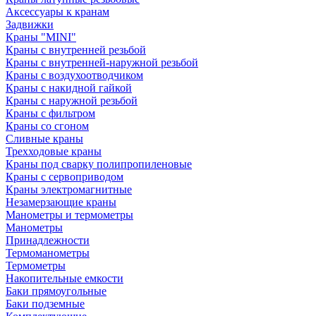
Аксессуары к кранам
Задвижки
Краны "MINI"
Краны с внутренней резьбой
Краны с внутренней-наружной резьбой
Краны с воздухоотводчиком
Краны с накидной гайкой
Краны с наружной резьбой
Краны с фильтром
Краны со сгоном
Сливные краны
Трехходовые краны
Краны под сварку полипропиленовые
Краны с сервоприводом
Краны электромагнитные
Незамерзающие краны
Манометры и термометры
Манометры
Принадлежности
Термоманометры
Термометры
Накопительные емкости
Баки прямоугольные
Баки подземные