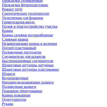
Прокладки силиконовые
Прокладки фторопластовые
Ремонт труб
Синтетические уплотнители
Уплотнения для фланцев
Герметизация ввода
Полив и благоустройство участка
Краны
Краны садовые водоразборные
Сливные краны
Незамерзающие краны и колонки
Погреб пластиковый
Поливочные пистолеты
Соединители для шлангов
Быстроразъемные соединители
Шланговые штуцеры латунные
Шланговые штуцеры пластиковые
Шланги
Водопроводные
Напорно-всасывающие шланги
Поливочные шланги
Пожарное оборудование
Краны пожарные
Огнетушители
Рукава