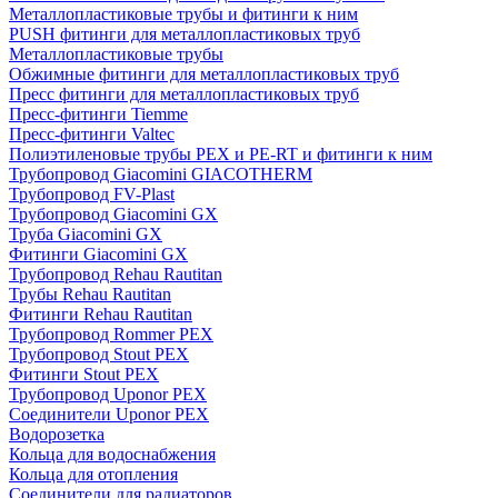
Металлопластиковые трубы и фитинги к ним
PUSH фитинги для металлопластиковых труб
Металлопластиковые трубы
Обжимные фитинги для металлопластиковых труб
Пресс фитинги для металлопластиковых труб
Пресс-фитинги Tiemme
Пресс-фитинги Valtec
Полиэтиленовые трубы PEX и PE-RT и фитинги к ним
Трубопровод Giacomini GIACOTHERM
Трубопровод FV-Plast
Трубопровод Giacomini GX
Труба Giacomini GX
Фитинги Giacomini GX
Трубопровод Rehau Rautitan
Трубы Rehau Rautitan
Фитинги Rehau Rautitan
Трубопровод Rommer PEX
Трубопровод Stout PEX
Фитинги Stout PEX
Трубопровод Uponor PEX
Соединители Uponor PEX
Водорозетка
Кольца для водоснабжения
Кольца для отопления
Соединители для радиаторов