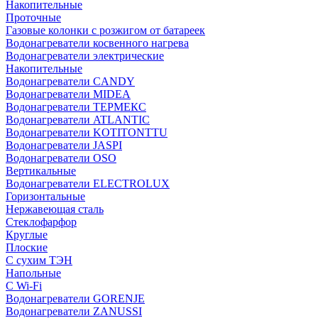
Накопительные
Проточные
Газовые колонки с розжигом от батареек
Водонагреватели косвенного нагрева
Водонагреватели электрические
Накопительные
Водонагреватели CANDY
Водонагреватели MIDEA
Водонагреватели ТЕРМЕКС
Водонагреватели ATLANTIC
Водонагреватели KOTITONTTU
Водонагреватели JASPI
Водонагреватели OSO
Вертикальные
Водонагреватели ELECTROLUX
Горизонтальные
Нержавеющая сталь
Стеклофарфор
Круглые
Плоские
С сухим ТЭН
Напольные
С Wi-Fi
Водонагреватели GORENJE
Водонагреватели ZANUSSI