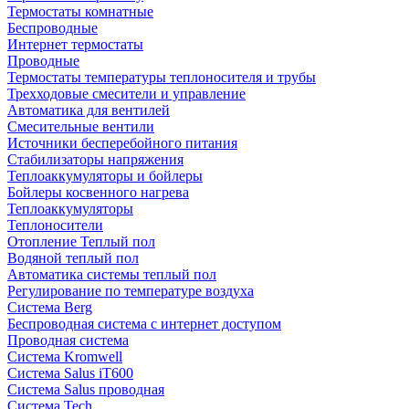
Термостаты комнатные
Беспроводные
Интернет термостаты
Проводные
Термостаты температуры теплоносителя и трубы
Трехходовые смесители и управление
Автоматика для вентилей
Смесительные вентили
Источники бесперебойного питания
Стабилизаторы напряжения
Теплоаккумуляторы и бойлеры
Бойлеры косвенного нагрева
Теплоаккумуляторы
Теплоносители
Отопление Теплый пол
Водяной теплый пол
Автоматика системы теплый пол
Регулирование по температуре воздуха
Система Berg
Беспроводная система с интернет доступом
Проводная система
Система Kromwell
Система Salus iT600
Система Salus проводная
Система Tech