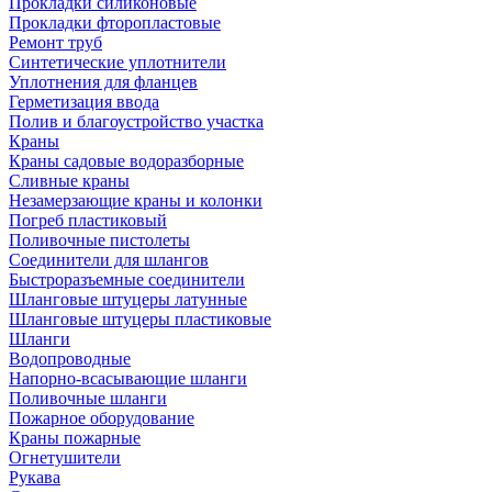
Прокладки силиконовые
Прокладки фторопластовые
Ремонт труб
Синтетические уплотнители
Уплотнения для фланцев
Герметизация ввода
Полив и благоустройство участка
Краны
Краны садовые водоразборные
Сливные краны
Незамерзающие краны и колонки
Погреб пластиковый
Поливочные пистолеты
Соединители для шлангов
Быстроразъемные соединители
Шланговые штуцеры латунные
Шланговые штуцеры пластиковые
Шланги
Водопроводные
Напорно-всасывающие шланги
Поливочные шланги
Пожарное оборудование
Краны пожарные
Огнетушители
Рукава