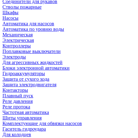
Соединители для рукавов
Стволы пожарные
Шкафы
Насосы
Автоматика для насосов
Автоматика по уровню воды
Механическая
Электрическая
Контроллеры
Поплавковые выключатели
Электроды
Для агрессивных жидкостей
Блоки электронной автоматики
Гидроаккумуляторы
Защита от сухого хода
Защита электродвигателя
Контакторы
Плавный пуск
Реле давления
Реле протока
Частотная автоматика
Щиты управления
Комплектующие для обвязки насосов
Гаситель гидроудара
Для колодцев