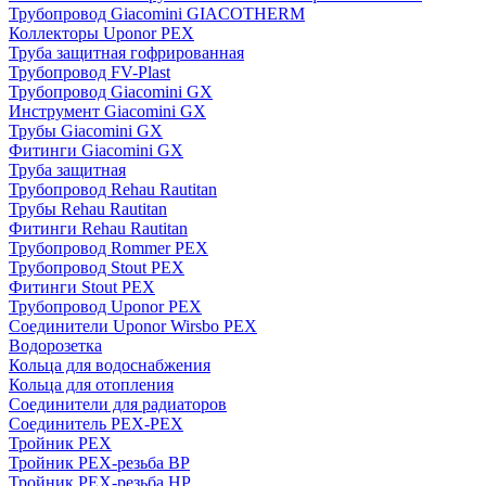
Трубопровод Giacomini GIACOTHERM
Коллекторы Uponor PEX
Труба защитная гофрированная
Трубопровод FV-Plast
Трубопровод Giacomini GX
Инструмент Giacomini GX
Трубы Giacomini GX
Фитинги Giacomini GX
Труба защитная
Трубопровод Rehau Rautitan
Трубы Rehau Rautitan
Фитинги Rehau Rautitan
Трубопровод Rommer PEX
Трубопровод Stout PEX
Фитинги Stout PEX
Трубопровод Uponor PEX
Соединители Uponor Wirsbo PEX
Водорозетка
Кольца для водоснабжения
Кольца для отопления
Соединители для радиаторов
Соединитель PEX-PEX
Тройник PEX
Тройник PEX-резьба ВР
Тройник PEX-резьба НР