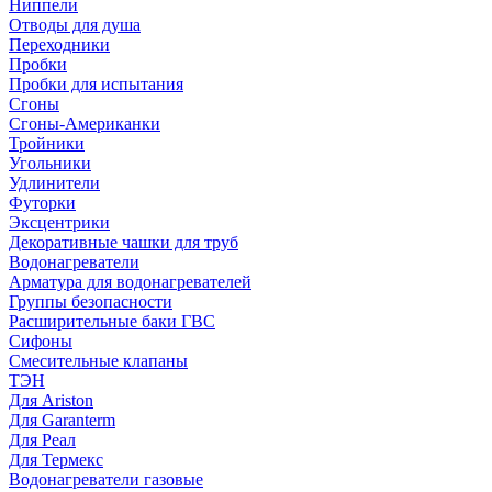
Ниппели
Отводы для душа
Переходники
Пробки
Пробки для испытания
Сгоны
Сгоны-Американки
Тройники
Угольники
Удлинители
Футорки
Эксцентрики
Декоративные чашки для труб
Водонагреватели
Арматура для водонагревателей
Группы безопасности
Расширительные баки ГВС
Сифоны
Смесительные клапаны
ТЭН
Для Ariston
Для Garanterm
Для Реал
Для Термекс
Водонагреватели газовые