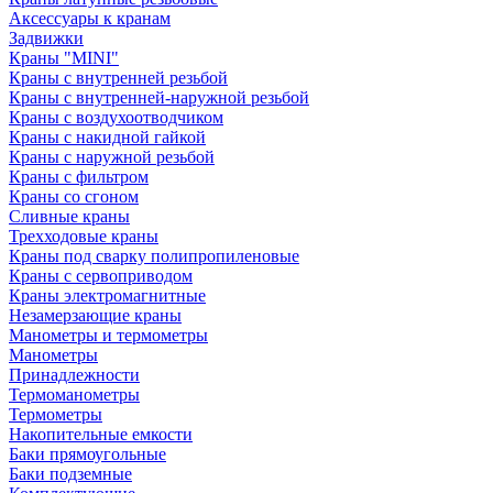
Аксессуары к кранам
Задвижки
Краны "MINI"
Краны с внутренней резьбой
Краны с внутренней-наружной резьбой
Краны с воздухоотводчиком
Краны с накидной гайкой
Краны с наружной резьбой
Краны с фильтром
Краны со сгоном
Сливные краны
Трехходовые краны
Краны под сварку полипропиленовые
Краны с сервоприводом
Краны электромагнитные
Незамерзающие краны
Манометры и термометры
Манометры
Принадлежности
Термоманометры
Термометры
Накопительные емкости
Баки прямоугольные
Баки подземные