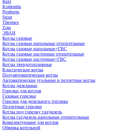
Baxi
Kotitonttu
Protherm
Stout
Thermex
Zota
ЭВАН
Котлы газовые
Котлы газовые напольные отопительные
Котлы газовые напольные+ГВС
Котлы газовые настенные отопительные
Котлы газовые настенные+ГВС
Котлы твердотопливные
Классические котлы
Полуавтоматические котлы
Автоматические угольные и пеллетные котлы
Котлы дизельные
Горелки для котлов
Газовые горелки
Горелки для дизельного топлива
Пеллетные горелки
Котлы под горелку газ/дизель
Котлы газ\дизель напольные отопительные
Комплектующие для котлов
Обвязка котельной