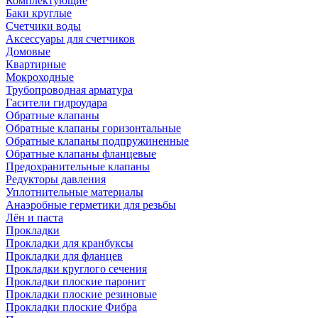
Комплектующие
Баки круглые
Счетчики воды
Аксессуары для счетчиков
Домовые
Квартирные
Мокроходные
Трубопроводная арматура
Гасители гидроудара
Обратные клапаны
Обратные клапаны горизонтальные
Обратные клапаны подпружиненные
Обратные клапаны фланцевые
Предохранительные клапаны
Редукторы давления
Уплотнительные материалы
Анаэробные герметики для резьбы
Лён и паста
Прокладки
Прокладки для кранбуксы
Прокладки для фланцев
Прокладки круглого сечения
Прокладки плоские паронит
Прокладки плоские резиновые
Прокладки плоские Фибра