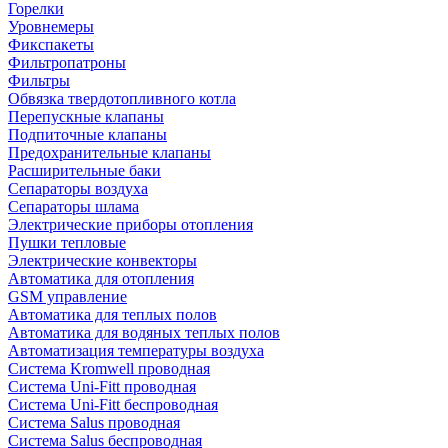
Горелки
Уровнемеры
Фикспакеты
Фильтропатроны
Фильтры
Обвязка твердотопливного котла
Перепускные клапаны
Подпиточные клапаны
Предохранительные клапаны
Расширительные баки
Сепараторы воздуха
Сепараторы шлама
Электрические приборы отопления
Пушки тепловые
Электрические конвекторы
Автоматика для отопления
GSM управление
Автоматика для теплых полов
Автоматика для водяных теплых полов
Автоматизация температуры воздуха
Система Kromwell проводная
Система Uni-Fitt проводная
Система Uni-Fitt беспроводная
Система Salus проводная
Система Salus беспроводная