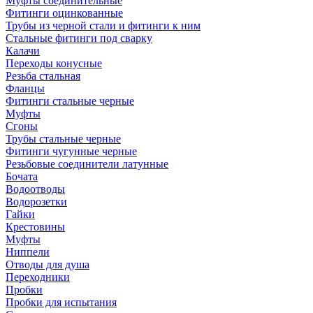
Муфты соединительные
Фитинги оцинкованные
Трубы из черной стали и фитинги к ним
Стальные фитинги под сварку
Калачи
Переходы конусные
Резьба стальная
Фланцы
Фитинги стальные черные
Муфты
Сгоны
Трубы стальные черные
Фитинги чугунные черные
Резьбовые соединители латунные
Бочата
Водоотводы
Водорозетки
Гайки
Крестовины
Муфты
Ниппели
Отводы для душа
Переходники
Пробки
Пробки для испытания