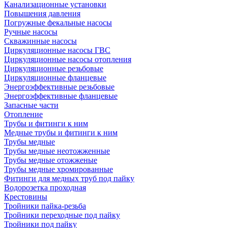
Канализационные установки
Повышения давления
Погружные фекальные насосы
Ручные насосы
Скважинные насосы
Циркуляционные насосы ГВС
Циркуляционные насосы отопления
Циркуляционные резьбовые
Циркуляционные фланцевые
Энергоэффективные резьбовые
Энергоэффективные фланцевые
Запасные части
Отопление
Трубы и фитинги к ним
Медные трубы и фитинги к ним
Трубы медные
Трубы медные неотожженные
Трубы медные отожженые
Трубы медные хромированные
Фитинги для медных труб под пайку
Водорозетка проходная
Крестовины
Тройники пайка-резьба
Тройники переходные под пайку
Тройники под пайку