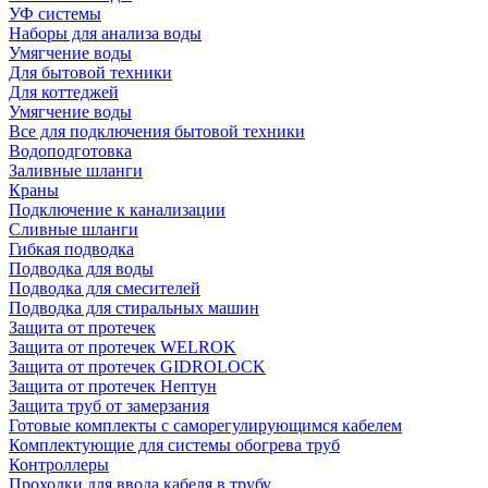
УФ системы
Наборы для анализа воды
Умягчение воды
Для бытовой техники
Для коттеджей
Умягчение воды
Все для подключения бытовой техники
Водоподготовка
Заливные шланги
Краны
Подключение к канализации
Сливные шланги
Гибкая подводка
Подводка для воды
Подводка для смесителей
Подводка для стиральных машин
Защита от протечек
Защита от протечек WELROK
Защита от протечек GIDROLOCK
Защита от протечек Нептун
Защита труб от замерзания
Готовые комплекты с саморегулирующимся кабелем
Комплектующие для системы обогрева труб
Контроллеры
Проходки для ввода кабеля в трубу