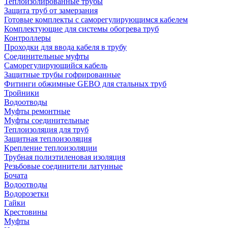
Теплоизолированные трубы
Защита труб от замерзания
Готовые комплекты с саморегулирующимся кабелем
Комплектующие для системы обогрева труб
Контроллеры
Проходки для ввода кабеля в трубу
Соединительные муфты
Саморегулирующийся кабель
Защитные трубы гофрированные
Фитинги обжимные GEBO для стальных труб
Тройники
Водоотводы
Муфты ремонтные
Муфты соединительные
Теплоизоляция для труб
Защитная теплоизоляция
Крепление теплоизоляции
Трубная полиэтиленовая изоляция
Резьбовые соединители латунные
Бочата
Водоотводы
Водорозетки
Гайки
Крестовины
Муфты