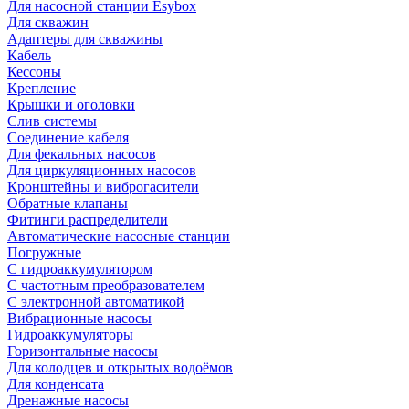
Для насосной станции Esybox
Для скважин
Адаптеры для скважины
Кабель
Кессоны
Крепление
Крышки и оголовки
Слив системы
Соединение кабеля
Для фекальных насосов
Для циркуляционных насосов
Кронштейны и виброгасители
Обратные клапаны
Фитинги распределители
Автоматические насосные станции
Погружные
С гидроаккумулятором
С частотным преобразователем
С электронной автоматикой
Вибрационные насосы
Гидроаккумуляторы
Горизонтальные насосы
Для колодцев и открытых водоёмов
Для конденсата
Дренажные насосы