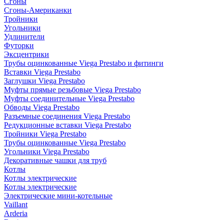
Сгоны
Сгоны-Американки
Тройники
Угольники
Удлинители
Футорки
Эксцентрики
Трубы оцинкованные Viega Prestabo и фитинги
Вставки Viega Prestabo
Заглушки Viega Prestabo
Муфты прямые резьбовые Viega Prestabo
Муфты соединительные Viega Prestabo
Обводы Viega Prestabo
Разъемные соединения Viega Prestabo
Редукционные вставки Viega Prestabo
Тройники Viega Prestabo
Трубы оцинкованные Viega Prestabo
Угольники Viega Prestabo
Декоративные чашки для труб
Котлы
Котлы электрические
Котлы электрические
Электрические мини-котельные
Vaillant
Arderia