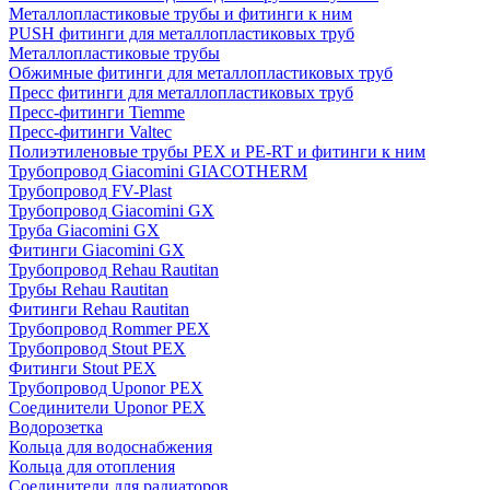
Металлопластиковые трубы и фитинги к ним
PUSH фитинги для металлопластиковых труб
Металлопластиковые трубы
Обжимные фитинги для металлопластиковых труб
Пресс фитинги для металлопластиковых труб
Пресс-фитинги Tiemme
Пресс-фитинги Valtec
Полиэтиленовые трубы PEX и PE-RT и фитинги к ним
Трубопровод Giacomini GIACOTHERM
Трубопровод FV-Plast
Трубопровод Giacomini GX
Труба Giacomini GX
Фитинги Giacomini GX
Трубопровод Rehau Rautitan
Трубы Rehau Rautitan
Фитинги Rehau Rautitan
Трубопровод Rommer PEX
Трубопровод Stout PEX
Фитинги Stout PEX
Трубопровод Uponor PEX
Соединители Uponor PEX
Водорозетка
Кольца для водоснабжения
Кольца для отопления
Соединители для радиаторов