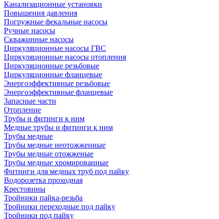
Канализационные установки
Повышения давления
Погружные фекальные насосы
Ручные насосы
Скважинные насосы
Циркуляционные насосы ГВС
Циркуляционные насосы отопления
Циркуляционные резьбовые
Циркуляционные фланцевые
Энергоэффективные резьбовые
Энергоэффективные фланцевые
Запасные части
Отопление
Трубы и фитинги к ним
Медные трубы и фитинги к ним
Трубы медные
Трубы медные неотожженные
Трубы медные отожженые
Трубы медные хромированные
Фитинги для медных труб под пайку
Водорозетка проходная
Крестовины
Тройники пайка-резьба
Тройники переходные под пайку
Тройники под пайку