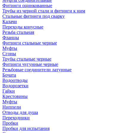
Муфты соединительные
Фитинги оцинкованные
Трубы из черной стали и фитинги к ним
Стальные фитинги под сварку
Калачи
Переходы конусные
Резьба стальная
Фланцы
Фитинги стальные черные
Муфты
Сгоны
Трубы стальные черные
Фитинги чугунные черные
Резьбовые соединители латунные
Бочата
Водоотводы
Водорозетки
Гайки
Крестовины
Муфты
Ниппели
Отводы для душа
Переходники
Пробки
Пробки для испытания