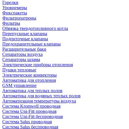
Горелки
Уровнемеры
Фикспакеты
Фильтропатроны
Фильтры
Обвязка твердотопливного котла
Перепускные клапаны
Подпиточные клапаны
Предохранительные клапаны
Расширительные баки
Сепараторы воздуха
Сепараторы шлама
Электрические приборы отопления
Пушки тепловые
Электрические конвекторы
Автоматика для отопления
GSM управление
Автоматика для теплых полов
Автоматика для водяных теплых полов
Автоматизация температуры воздуха
Система Kromwell проводная
Система Uni-Fitt проводная
Система Uni-Fitt беспроводная
Система Salus проводная
Система Salus беспроводная