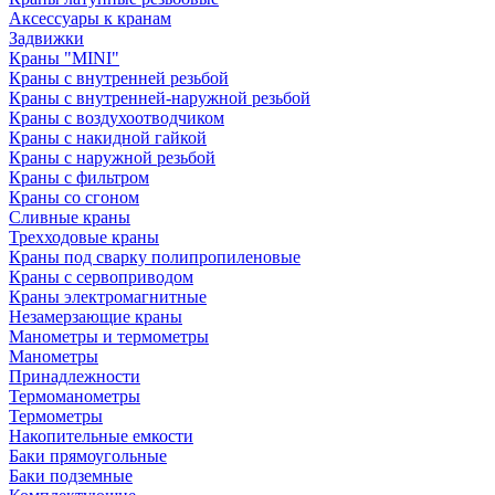
Аксессуары к кранам
Задвижки
Краны "MINI"
Краны с внутренней резьбой
Краны с внутренней-наружной резьбой
Краны с воздухоотводчиком
Краны с накидной гайкой
Краны с наружной резьбой
Краны с фильтром
Краны со сгоном
Сливные краны
Трехходовые краны
Краны под сварку полипропиленовые
Краны с сервоприводом
Краны электромагнитные
Незамерзающие краны
Манометры и термометры
Манометры
Принадлежности
Термоманометры
Термометры
Накопительные емкости
Баки прямоугольные
Баки подземные