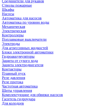
Соединители для рукавов
Стволы пожарные
Шкафы
Насосы
Автоматика для насосов
Автоматика по уровню воды
Механическая
Электрическая
Контроллеры
Поплавковые выключатели
Электроды
Для агрессивных жидкостей
Блоки электронной автоматики
Гидроаккумуляторы
Защита от сухого хода
Защита электродвигателя
Контакторы
Плавный пуск
Реле давления
Реле протока
Частотная автоматика
Щиты управления
Комплектующие для обвязки насосов
Гаситель гидроудара
Для колодцев