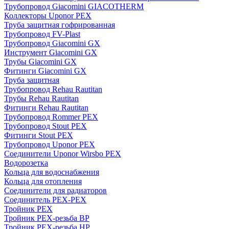
Трубопровод Giacomini GIACOTHERM
Коллекторы Uponor PEX
Труба защитная гофрированная
Трубопровод FV-Plast
Трубопровод Giacomini GX
Инструмент Giacomini GX
Трубы Giacomini GX
Фитинги Giacomini GX
Труба защитная
Трубопровод Rehau Rautitan
Трубы Rehau Rautitan
Фитинги Rehau Rautitan
Трубопровод Rommer PEX
Трубопровод Stout PEX
Фитинги Stout PEX
Трубопровод Uponor PEX
Соединители Uponor Wirsbo PEX
Водорозетка
Кольца для водоснабжения
Кольца для отопления
Соединители для радиаторов
Соединитель PEX-PEX
Тройник PEX
Тройник PEX-резьба ВР
Тройник PEX-резьба НР