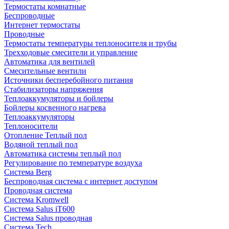
Термостаты комнатные
Беспроводные
Интернет термостаты
Проводные
Термостаты температуры теплоносителя и трубы
Трехходовые смесители и управление
Автоматика для вентилей
Смесительные вентили
Источники бесперебойного питания
Стабилизаторы напряжения
Теплоаккумуляторы и бойлеры
Бойлеры косвенного нагрева
Теплоаккумуляторы
Теплоносители
Отопление Теплый пол
Водяной теплый пол
Автоматика системы теплый пол
Регулирование по температуре воздуха
Система Berg
Беспроводная система с интернет доступом
Проводная система
Система Kromwell
Система Salus iT600
Система Salus проводная
Система Tech