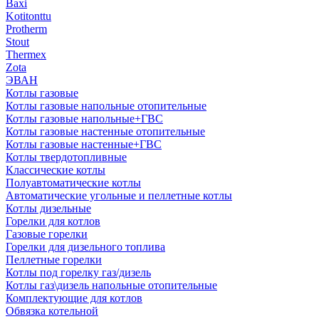
Baxi
Kotitonttu
Protherm
Stout
Thermex
Zota
ЭВАН
Котлы газовые
Котлы газовые напольные отопительные
Котлы газовые напольные+ГВС
Котлы газовые настенные отопительные
Котлы газовые настенные+ГВС
Котлы твердотопливные
Классические котлы
Полуавтоматические котлы
Автоматические угольные и пеллетные котлы
Котлы дизельные
Горелки для котлов
Газовые горелки
Горелки для дизельного топлива
Пеллетные горелки
Котлы под горелку газ/дизель
Котлы газ\дизель напольные отопительные
Комплектующие для котлов
Обвязка котельной