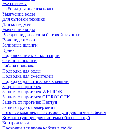
УФ системы
Наборы для анализа воды
Умягчение воды
Для бытовой техники
Для коттеджей
Умягчение воды
Все для подключения бытовой техники
Водоподготовка
Заливные шланги
Краны
Подключение к канализации
Сливные шланги
Гибкая подводка
Подводка для воды
Подводка для смесителей
Подводка для стиральных машин
Защита от протечек
Защита от протечек WELROK
Защита от протечек GIDROLOCK
Защита от протечек Нептун
Защита труб от замерзания
Готовые комплекты с саморегулирующимся кабелем
Комплектующие для системы обогрева труб
Контроллеры
Проходки для ввода кабеля в трубу