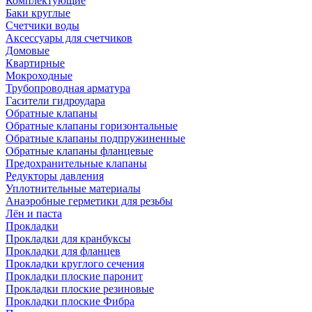
Комплектующие
Баки круглые
Счетчики воды
Аксессуары для счетчиков
Домовые
Квартирные
Мокроходные
Трубопроводная арматура
Гасители гидроудара
Обратные клапаны
Обратные клапаны горизонтальные
Обратные клапаны подпружиненные
Обратные клапаны фланцевые
Предохранительные клапаны
Редукторы давления
Уплотнительные материалы
Анаэробные герметики для резьбы
Лён и паста
Прокладки
Прокладки для кранбуксы
Прокладки для фланцев
Прокладки круглого сечения
Прокладки плоские паронит
Прокладки плоские резиновые
Прокладки плоские Фибра