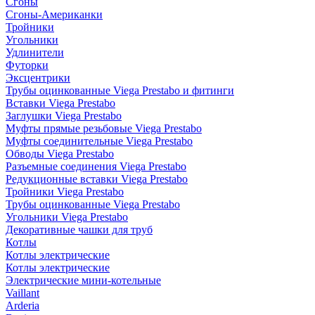
Сгоны
Сгоны-Американки
Тройники
Угольники
Удлинители
Футорки
Эксцентрики
Трубы оцинкованные Viega Prestabo и фитинги
Вставки Viega Prestabo
Заглушки Viega Prestabo
Муфты прямые резьбовые Viega Prestabo
Муфты соединительные Viega Prestabo
Обводы Viega Prestabo
Разъемные соединения Viega Prestabo
Редукционные вставки Viega Prestabo
Тройники Viega Prestabo
Трубы оцинкованные Viega Prestabo
Угольники Viega Prestabo
Декоративные чашки для труб
Котлы
Котлы электрические
Котлы электрические
Электрические мини-котельные
Vaillant
Arderia