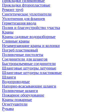
Прокладки силиконовые
Прокладки фторопластовые
Ремонт труб
Синтетические уплотнители
Уплотнения для фланцев
Герметизация ввода
Полив и благоустройство участка
Краны
Краны садовые водоразборные
Сливные краны
Незамерзающие краны и колонки
Погреб пластиковый
Поливочные пистолеты
Соединители для шлангов
Быстроразъемные соединители
Шланговые штуцеры латунные
Шланговые штуцеры пластиковые
Шланги
Водопроводные
Напорно-всасывающие шланги
Поливочные шланги
Пожарное оборудование
Краны пожарные
Огнетушители
Рукава