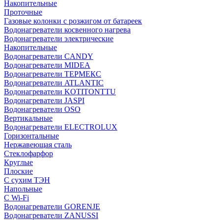
Накопительные
Проточные
Газовые колонки с розжигом от батареек
Водонагреватели косвенного нагрева
Водонагреватели электрические
Накопительные
Водонагреватели CANDY
Водонагреватели MIDEA
Водонагреватели ТЕРМЕКС
Водонагреватели ATLANTIC
Водонагреватели KOTITONTTU
Водонагреватели JASPI
Водонагреватели OSO
Вертикальные
Водонагреватели ELECTROLUX
Горизонтальные
Нержавеющая сталь
Стеклофарфор
Круглые
Плоские
С сухим ТЭН
Напольные
С Wi-Fi
Водонагреватели GORENJE
Водонагреватели ZANUSSI