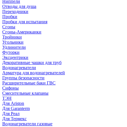
Ниппели
Отводы для душа
Переходники
Пробки
Пробки для испытания
Сгоны
Сгоны-Американки
Тройники
Угольники
Удлинители
Футорки
Эксцентрики
Декоративные чашки для труб
Водонагреватели
Арматура для водонагревателей
Группы безопасности
Расширительные баки ГВС
Сифоны
Смесительные клапаны
ТЭН
Для Ariston
Для Garanterm
Для Реал
Для Термекс
Водонагреватели газовые