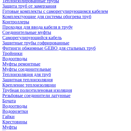
Теплоизолированные трубы
Защита труб от замерзания
Готовые комплекты с саморегулирующимся кабелем
Комплектующие для системы обогрева труб
Контроллеры
Проходки для ввода кабеля в трубу
Соединительные муфты
Саморегулирующийся кабель
Защитные трубы гофрированные
Фитинги обжимные GEBO для стальных труб
Тройники
Водоотводы
Муфты ремонтные
Муфты соединительные
Теплоизоляция для труб
Защитная теплоизоляция
Крепление теплоизоляции
Трубная полиэтиленовая изоляция
Резьбовые соединители латунные
Бочата
Водоотводы
Водорозетки
Гайки
Крестовины
Муфты