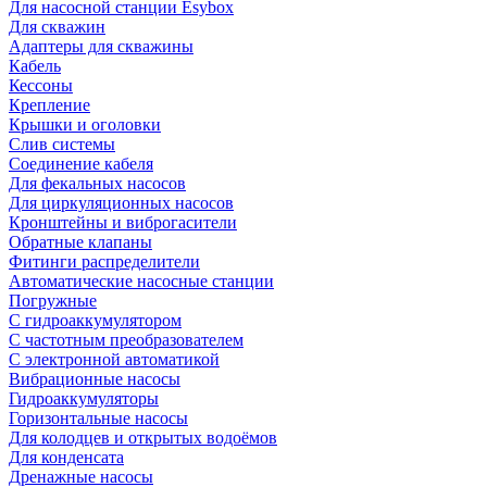
Для насосной станции Esybox
Для скважин
Адаптеры для скважины
Кабель
Кессоны
Крепление
Крышки и оголовки
Слив системы
Соединение кабеля
Для фекальных насосов
Для циркуляционных насосов
Кронштейны и виброгасители
Обратные клапаны
Фитинги распределители
Автоматические насосные станции
Погружные
С гидроаккумулятором
С частотным преобразователем
С электронной автоматикой
Вибрационные насосы
Гидроаккумуляторы
Горизонтальные насосы
Для колодцев и открытых водоёмов
Для конденсата
Дренажные насосы