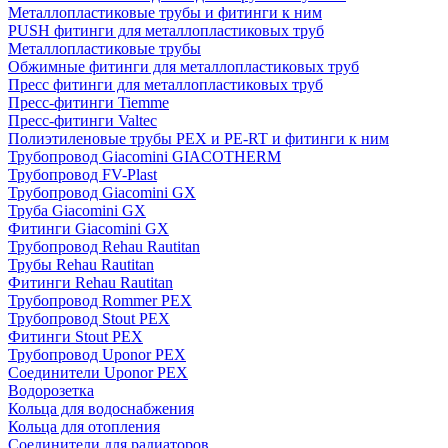
Металлопластиковые трубы и фитинги к ним
PUSH фитинги для металлопластиковых труб
Металлопластиковые трубы
Обжимные фитинги для металлопластиковых труб
Пресс фитинги для металлопластиковых труб
Пресс-фитинги Tiemme
Пресс-фитинги Valtec
Полиэтиленовые трубы PEX и PE-RT и фитинги к ним
Трубопровод Giacomini GIACOTHERM
Трубопровод FV-Plast
Трубопровод Giacomini GX
Труба Giacomini GX
Фитинги Giacomini GX
Трубопровод Rehau Rautitan
Трубы Rehau Rautitan
Фитинги Rehau Rautitan
Трубопровод Rommer PEX
Трубопровод Stout PEX
Фитинги Stout PEX
Трубопровод Uponor PEX
Соединители Uponor PEX
Водорозетка
Кольца для водоснабжения
Кольца для отопления
Соединители для радиаторов