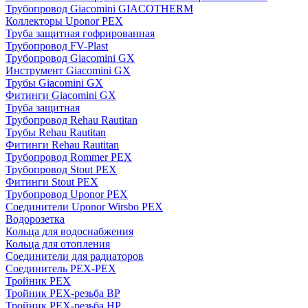
Трубопровод Giacomini GIACOTHERM
Коллекторы Uponor PEX
Труба защитная гофрированная
Трубопровод FV-Plast
Трубопровод Giacomini GX
Инструмент Giacomini GX
Трубы Giacomini GX
Фитинги Giacomini GX
Труба защитная
Трубопровод Rehau Rautitan
Трубы Rehau Rautitan
Фитинги Rehau Rautitan
Трубопровод Rommer PEX
Трубопровод Stout PEX
Фитинги Stout PEX
Трубопровод Uponor PEX
Соединители Uponor Wirsbo PEX
Водорозетка
Кольца для водоснабжения
Кольца для отопления
Соединители для радиаторов
Соединитель PEX-PEX
Тройник PEX
Тройник PEX-резьба ВР
Тройник PEX-резьба НР