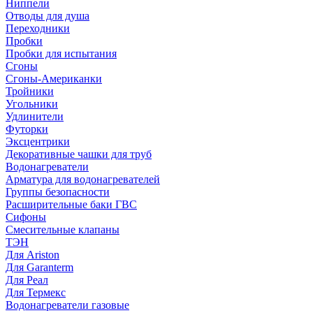
Ниппели
Отводы для душа
Переходники
Пробки
Пробки для испытания
Сгоны
Сгоны-Американки
Тройники
Угольники
Удлинители
Футорки
Эксцентрики
Декоративные чашки для труб
Водонагреватели
Арматура для водонагревателей
Группы безопасности
Расширительные баки ГВС
Сифоны
Смесительные клапаны
ТЭН
Для Ariston
Для Garanterm
Для Реал
Для Термекс
Водонагреватели газовые