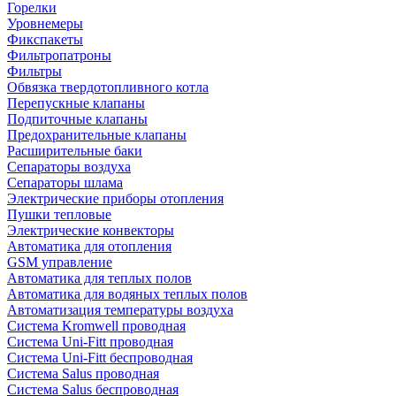
Горелки
Уровнемеры
Фикспакеты
Фильтропатроны
Фильтры
Обвязка твердотопливного котла
Перепускные клапаны
Подпиточные клапаны
Предохранительные клапаны
Расширительные баки
Сепараторы воздуха
Сепараторы шлама
Электрические приборы отопления
Пушки тепловые
Электрические конвекторы
Автоматика для отопления
GSM управление
Автоматика для теплых полов
Автоматика для водяных теплых полов
Автоматизация температуры воздуха
Система Kromwell проводная
Система Uni-Fitt проводная
Система Uni-Fitt беспроводная
Система Salus проводная
Система Salus беспроводная