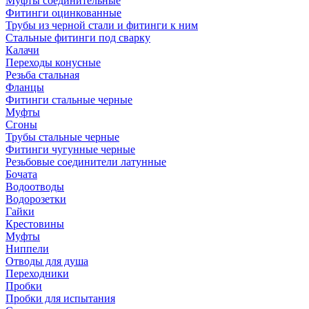
Муфты соединительные
Фитинги оцинкованные
Трубы из черной стали и фитинги к ним
Стальные фитинги под сварку
Калачи
Переходы конусные
Резьба стальная
Фланцы
Фитинги стальные черные
Муфты
Сгоны
Трубы стальные черные
Фитинги чугунные черные
Резьбовые соединители латунные
Бочата
Водоотводы
Водорозетки
Гайки
Крестовины
Муфты
Ниппели
Отводы для душа
Переходники
Пробки
Пробки для испытания