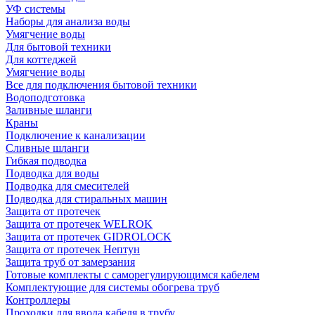
УФ системы
Наборы для анализа воды
Умягчение воды
Для бытовой техники
Для коттеджей
Умягчение воды
Все для подключения бытовой техники
Водоподготовка
Заливные шланги
Краны
Подключение к канализации
Сливные шланги
Гибкая подводка
Подводка для воды
Подводка для смесителей
Подводка для стиральных машин
Защита от протечек
Защита от протечек WELROK
Защита от протечек GIDROLOCK
Защита от протечек Нептун
Защита труб от замерзания
Готовые комплекты с саморегулирующимся кабелем
Комплектующие для системы обогрева труб
Контроллеры
Проходки для ввода кабеля в трубу