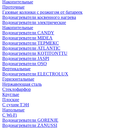
Накопительные
Проточные
Газовые колонки с розжигом от батареек
Водонагреватели косвенного нагрева
Водонагреватели электрические
Накопительные
Водонагреватели CANDY
Водонагреватели MIDEA
Водонагреватели ТЕРМЕКС
Водонагреватели ATLANTIC
Водонагреватели KOTITONTTU
Водонагреватели JASPI
Водонагреватели OSO
Вертикальные
Водонагреватели ELECTROLUX
Горизонтальные
Нержавеющая сталь
Стеклофарфор
Круглые
Плоские
С сухим ТЭН
Напольные
С Wi-Fi
Водонагреватели GORENJE
Водонагреватели ZANUSSI