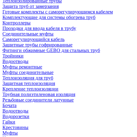
Теплоизолированные трубы
Защита труб от замерзания
Готовые комплекты с саморегулирующимся кабелем
Комплектующие для системы обогрева труб
Контроллеры
Проходки для ввода кабеля в трубу
Соединительные муфты
Саморегулирующийся кабель
Защитные трубы гофрированные
Фитинги обжимные GEBO для стальных труб
Тройники
Водоотводы
Муфты ремонтные
Муфты соединительные
Теплоизоляция для труб
Защитная теплоизоляция
Крепление теплоизоляции
Трубная полиэтиленовая изоляция
Резьбовые соединители латунные
Бочата
Водоотводы
Водорозетки
Гайки
Крестовины
Муфты