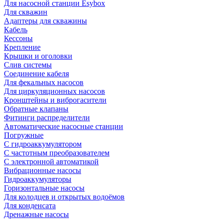
Для насосной станции Esybox
Для скважин
Адаптеры для скважины
Кабель
Кессоны
Крепление
Крышки и оголовки
Слив системы
Соединение кабеля
Для фекальных насосов
Для циркуляционных насосов
Кронштейны и виброгасители
Обратные клапаны
Фитинги распределители
Автоматические насосные станции
Погружные
С гидроаккумулятором
С частотным преобразователем
С электронной автоматикой
Вибрационные насосы
Гидроаккумуляторы
Горизонтальные насосы
Для колодцев и открытых водоёмов
Для конденсата
Дренажные насосы