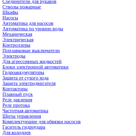
Соединители для рукавов
Стволы пожарные
Шкафы
Насосы
Автоматика для насосов
Автоматика по уровню воды
Механическая
Электрическая
Контроллеры
Поплавковые выключатели
Электроды
Для агрессивных жидкостей
Блоки электронной автоматики
Гидроаккумуляторы
Защита от сухого хода
Защита электродвигателя
Контакторы
Плавный пуск
Реле давления
Реле протока
Частотная автоматика
Щиты управления
Комплектующие для обвязки насосов
Гаситель гидроудара
Для колодцев