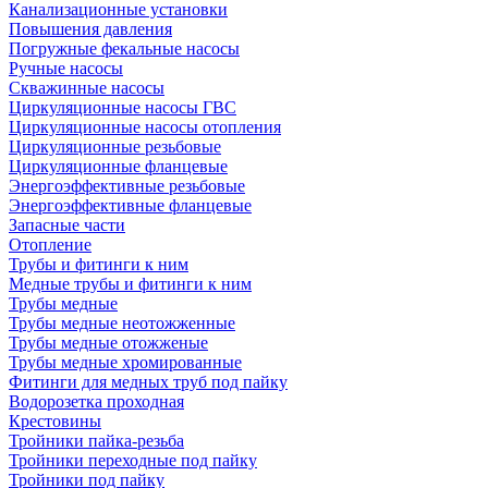
Канализационные установки
Повышения давления
Погружные фекальные насосы
Ручные насосы
Скважинные насосы
Циркуляционные насосы ГВС
Циркуляционные насосы отопления
Циркуляционные резьбовые
Циркуляционные фланцевые
Энергоэффективные резьбовые
Энергоэффективные фланцевые
Запасные части
Отопление
Трубы и фитинги к ним
Медные трубы и фитинги к ним
Трубы медные
Трубы медные неотожженные
Трубы медные отожженые
Трубы медные хромированные
Фитинги для медных труб под пайку
Водорозетка проходная
Крестовины
Тройники пайка-резьба
Тройники переходные под пайку
Тройники под пайку