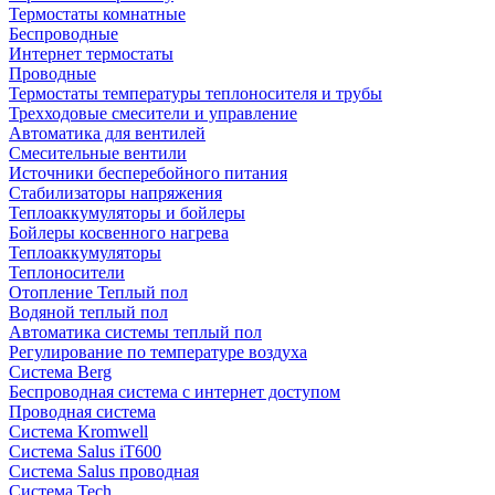
Термостаты комнатные
Беспроводные
Интернет термостаты
Проводные
Термостаты температуры теплоносителя и трубы
Трехходовые смесители и управление
Автоматика для вентилей
Смесительные вентили
Источники бесперебойного питания
Стабилизаторы напряжения
Теплоаккумуляторы и бойлеры
Бойлеры косвенного нагрева
Теплоаккумуляторы
Теплоносители
Отопление Теплый пол
Водяной теплый пол
Автоматика системы теплый пол
Регулирование по температуре воздуха
Система Berg
Беспроводная система с интернет доступом
Проводная система
Система Kromwell
Система Salus iT600
Система Salus проводная
Система Tech