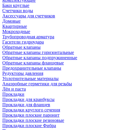
Комплектующие
Баки круглые
Счетчики воды
Аксессуары для счетчиков
Домовые
Квартирные
Мокроходные
Трубопроводная арматура
Гасители гидроудара
Обратные клапаны
Обратные клапаны горизонтальные
Обратные клапаны подпружиненные
Обратные клапаны фланцевые
Предохранительные клапаны
Редукторы давления
Уплотнительные материалы
Анаэробные герметики для резьбы
Лён и паста
Прокладки
Прокладки для кранбуксы
Прокладки для фланцев
Прокладки круглого сечения
Прокладки плоские паронит
Прокладки плоские резиновые
Прокладки плоские Фибра