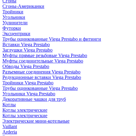
Сгоны
Сгоны-Американки
Тройники
Угольники
Удлинители
Футорки
Эксцентрики
Трубы оцинкованные Viega Prestabo и фитинги
Вставки Viega Prestabo
Заглушки Viega Prestabo
Муфты прямые резьбовые Viega Prestabo
Муфты соединительные Viega Prestabo
Обводы Viega Prestabo
Разъемные соединения Viega Prestabo
Редукционные вставки Viega Prestabo
Тройники Viega Prestabo
Трубы оцинкованные Viega Prestabo
Угольники Viega Prestabo
Декоративные чашки для труб
Котлы
Котлы электрические
Котлы электрические
Электрические мини-котельные
Vaillant
Arderia