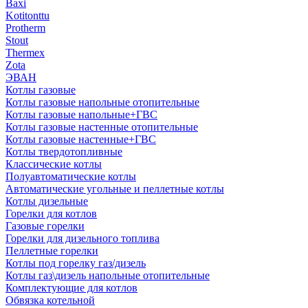
Baxi
Kotitonttu
Protherm
Stout
Thermex
Zota
ЭВАН
Котлы газовые
Котлы газовые напольные отопительные
Котлы газовые напольные+ГВС
Котлы газовые настенные отопительные
Котлы газовые настенные+ГВС
Котлы твердотопливные
Классические котлы
Полуавтоматические котлы
Автоматические угольные и пеллетные котлы
Котлы дизельные
Горелки для котлов
Газовые горелки
Горелки для дизельного топлива
Пеллетные горелки
Котлы под горелку газ/дизель
Котлы газ\дизель напольные отопительные
Комплектующие для котлов
Обвязка котельной