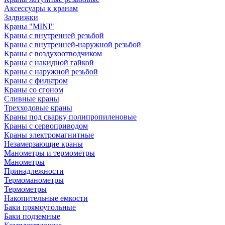
Аксессуары к кранам
Задвижки
Краны "MINI"
Краны с внутренней резьбой
Краны с внутренней-наружной резьбой
Краны с воздухоотводчиком
Краны с накидной гайкой
Краны с наружной резьбой
Краны с фильтром
Краны со сгоном
Сливные краны
Трехходовые краны
Краны под сварку полипропиленовые
Краны с сервоприводом
Краны электромагнитные
Незамерзающие краны
Манометры и термометры
Манометры
Принадлежности
Термоманометры
Термометры
Накопительные емкости
Баки прямоугольные
Баки подземные