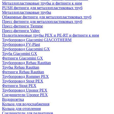
Металлопластиковые трубы и фитинги к ним
PUSH фитинги для металлопластиковых труб
Металлопластиковые трубы
Обжимные фитинги для металлопластиковых труб
Пресс фитинги для металлопластиковых труб
Пресс-фитинги Tiemme
Пресс-фитинги Valtec
Полиэтиленовые трубы PEX и PE-RT и фитинги к ним
Трубопровод Giacomini GIACOTHERM
Трубопровод FV-Plast
Трубопровод Giacomini GX
Труба Giacomini GX
Фитинги Giacomini GX
Трубопровод Rehau Rautitan
Трубы Rehau Rautitan
Фитинги Rehau Rautitan
Трубопровод Rommer PEX
Трубопровод Stout PEX
Фитинги Stout PEX
Трубопровод Uponor PEX
Соединители Uponor PEX
Водорозетка
Кольца для водоснабжения
Кольца для отопления
Соединители для радиаторов