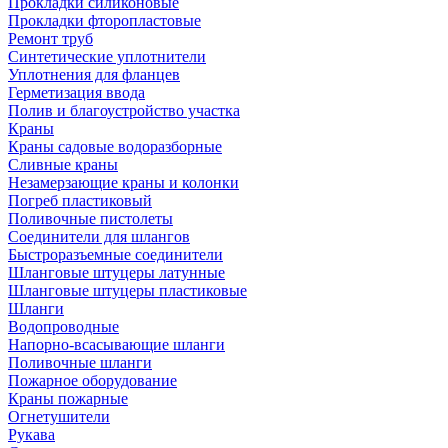
Прокладки силиконовые
Прокладки фторопластовые
Ремонт труб
Синтетические уплотнители
Уплотнения для фланцев
Герметизация ввода
Полив и благоустройство участка
Краны
Краны садовые водоразборные
Сливные краны
Незамерзающие краны и колонки
Погреб пластиковый
Поливочные пистолеты
Соединители для шлангов
Быстроразъемные соединители
Шланговые штуцеры латунные
Шланговые штуцеры пластиковые
Шланги
Водопроводные
Напорно-всасывающие шланги
Поливочные шланги
Пожарное оборудование
Краны пожарные
Огнетушители
Рукава