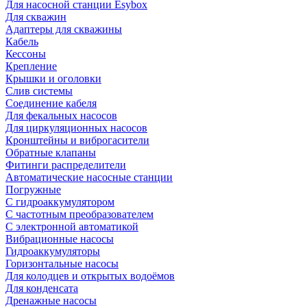
Для насосной станции Esybox
Для скважин
Адаптеры для скважины
Кабель
Кессоны
Крепление
Крышки и оголовки
Слив системы
Соединение кабеля
Для фекальных насосов
Для циркуляционных насосов
Кронштейны и виброгасители
Обратные клапаны
Фитинги распределители
Автоматические насосные станции
Погружные
С гидроаккумулятором
С частотным преобразователем
С электронной автоматикой
Вибрационные насосы
Гидроаккумуляторы
Горизонтальные насосы
Для колодцев и открытых водоёмов
Для конденсата
Дренажные насосы