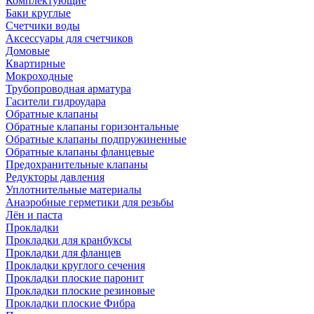
Комплектующие
Баки круглые
Счетчики воды
Аксессуары для счетчиков
Домовые
Квартирные
Мокроходные
Трубопроводная арматура
Гасители гидроудара
Обратные клапаны
Обратные клапаны горизонтальные
Обратные клапаны подпружиненные
Обратные клапаны фланцевые
Предохранительные клапаны
Редукторы давления
Уплотнительные материалы
Анаэробные герметики для резьбы
Лён и паста
Прокладки
Прокладки для кранбуксы
Прокладки для фланцев
Прокладки круглого сечения
Прокладки плоские паронит
Прокладки плоские резиновые
Прокладки плоские Фибра