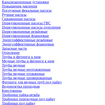
Канализационные установки
Повышения давления
Погружные фекальные насосы
Ручные насосы
Скважинные насосы
Циркуляционные насосы ГВС
Циркуляционные насосы отопления
Циркуляционные резьбовые
Циркуляционные фланцевые
Энергоэффективные резьбовые
Энергоэффективные фланцевые
Запасные части
Отопление
Трубы и фитинги к ним
Медные трубы и фитинги к ним
Трубы медные
Трубы медные неотожженные
Трубы медные отожженые
Трубы медные хромированные
Фитинги для медных труб под пайку
Водорозетка проходная
Крестовины
Тройники пайка-резьба
Тройники переходные под пайку
Тройники под пайку