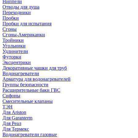
Ниппели
Отводы для душа
Переходники
Пробки
Пробки для испытания
Сгоны
Сгоны-Американки
Тройники
Угольники
Удлинители
Футорки
Эксцентрики
Декоративные чашки для труб
Водонагреватели
Арматура для водонагревателей
Группы безопасности
Расширительные баки ГВС
Сифоны
Смесительные клапаны
ТЭН
Для Ariston
Для Garanterm
Для Реал
Для Термекс
Водонагреватели газовые