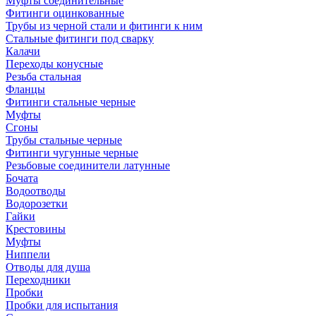
Муфты соединительные
Фитинги оцинкованные
Трубы из черной стали и фитинги к ним
Стальные фитинги под сварку
Калачи
Переходы конусные
Резьба стальная
Фланцы
Фитинги стальные черные
Муфты
Сгоны
Трубы стальные черные
Фитинги чугунные черные
Резьбовые соединители латунные
Бочата
Водоотводы
Водорозетки
Гайки
Крестовины
Муфты
Ниппели
Отводы для душа
Переходники
Пробки
Пробки для испытания