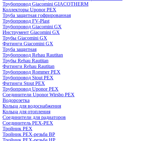
Трубопровод Giacomini GIACOTHERM
Коллекторы Uponor PEX
Труба защитная гофрированная
Трубопровод FV-Plast
Трубопровод Giacomini GX
Инструмент Giacomini GX
Трубы Giacomini GX
Фитинги Giacomini GX
Труба защитная
Трубопровод Rehau Rautitan
Трубы Rehau Rautitan
Фитинги Rehau Rautitan
Трубопровод Rommer PEX
Трубопровод Stout PEX
Фитинги Stout PEX
Трубопровод Uponor PEX
Соединители Uponor Wirsbo PEX
Водорозетка
Кольца для водоснабжения
Кольца для отопления
Соединители для радиаторов
Соединитель PEX-PEX
Тройник PEX
Тройник PEX-резьба ВР
Тройник PEX-резьба НР