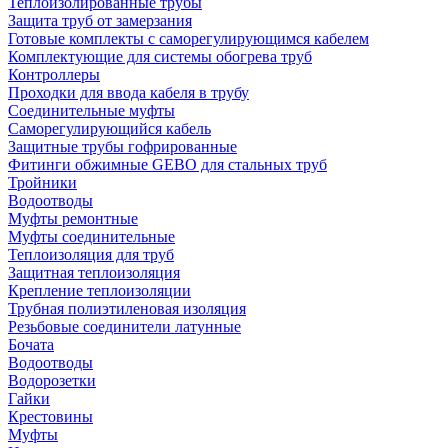
Теплоизолированные трубы
Защита труб от замерзания
Готовые комплекты с саморегулирующимся кабелем
Комплектующие для системы обогрева труб
Контроллеры
Проходки для ввода кабеля в трубу
Соединительные муфты
Саморегулирующийся кабель
Защитные трубы гофрированные
Фитинги обжимные GEBO для стальных труб
Тройники
Водоотводы
Муфты ремонтные
Муфты соединительные
Теплоизоляция для труб
Защитная теплоизоляция
Крепление теплоизоляции
Трубная полиэтиленовая изоляция
Резьбовые соединители латунные
Бочата
Водоотводы
Водорозетки
Гайки
Крестовины
Муфты