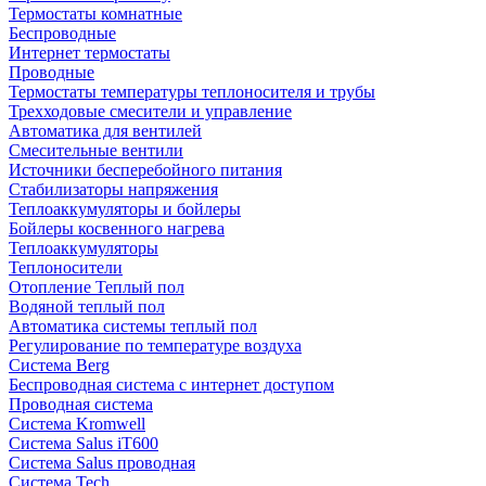
Термостаты комнатные
Беспроводные
Интернет термостаты
Проводные
Термостаты температуры теплоносителя и трубы
Трехходовые смесители и управление
Автоматика для вентилей
Смесительные вентили
Источники бесперебойного питания
Стабилизаторы напряжения
Теплоаккумуляторы и бойлеры
Бойлеры косвенного нагрева
Теплоаккумуляторы
Теплоносители
Отопление Теплый пол
Водяной теплый пол
Автоматика системы теплый пол
Регулирование по температуре воздуха
Система Berg
Беспроводная система с интернет доступом
Проводная система
Система Kromwell
Система Salus iT600
Система Salus проводная
Система Tech