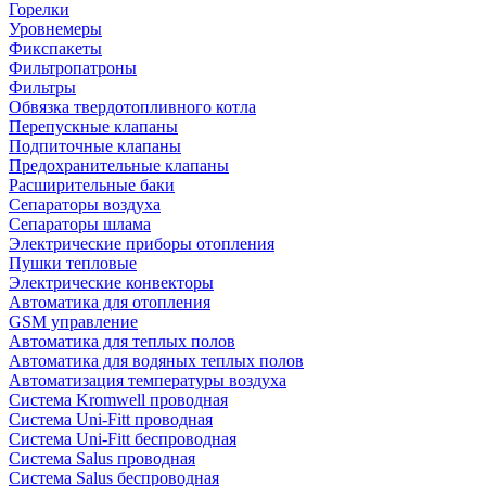
Горелки
Уровнемеры
Фикспакеты
Фильтропатроны
Фильтры
Обвязка твердотопливного котла
Перепускные клапаны
Подпиточные клапаны
Предохранительные клапаны
Расширительные баки
Сепараторы воздуха
Сепараторы шлама
Электрические приборы отопления
Пушки тепловые
Электрические конвекторы
Автоматика для отопления
GSM управление
Автоматика для теплых полов
Автоматика для водяных теплых полов
Автоматизация температуры воздуха
Система Kromwell проводная
Система Uni-Fitt проводная
Система Uni-Fitt беспроводная
Система Salus проводная
Система Salus беспроводная