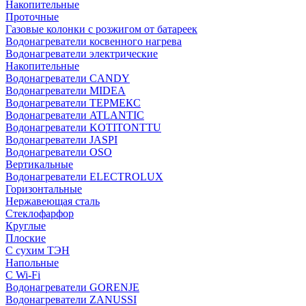
Накопительные
Проточные
Газовые колонки с розжигом от батареек
Водонагреватели косвенного нагрева
Водонагреватели электрические
Накопительные
Водонагреватели CANDY
Водонагреватели MIDEA
Водонагреватели ТЕРМЕКС
Водонагреватели ATLANTIC
Водонагреватели KOTITONTTU
Водонагреватели JASPI
Водонагреватели OSO
Вертикальные
Водонагреватели ELECTROLUX
Горизонтальные
Нержавеющая сталь
Стеклофарфор
Круглые
Плоские
С сухим ТЭН
Напольные
С Wi-Fi
Водонагреватели GORENJE
Водонагреватели ZANUSSI