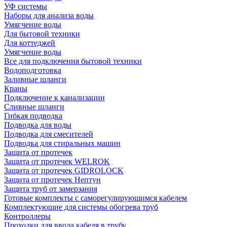
УФ системы
Наборы для анализа воды
Умягчение воды
Для бытовой техники
Для коттеджей
Умягчение воды
Все для подключения бытовой техники
Водоподготовка
Заливные шланги
Краны
Подключение к канализации
Сливные шланги
Гибкая подводка
Подводка для воды
Подводка для смесителей
Подводка для стиральных машин
Защита от протечек
Защита от протечек WELROK
Защита от протечек GIDROLOCK
Защита от протечек Нептун
Защита труб от замерзания
Готовые комплекты с саморегулирующимся кабелем
Комплектующие для системы обогрева труб
Контроллеры
Проходки для ввода кабеля в трубу