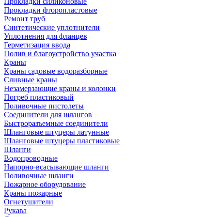
Прокладки силиконовые
Прокладки фторопластовые
Ремонт труб
Синтетические уплотнители
Уплотнения для фланцев
Герметизация ввода
Полив и благоустройство участка
Краны
Краны садовые водоразборные
Сливные краны
Незамерзающие краны и колонки
Погреб пластиковый
Поливочные пистолеты
Соединители для шлангов
Быстроразъемные соединители
Шланговые штуцеры латунные
Шланговые штуцеры пластиковые
Шланги
Водопроводные
Напорно-всасывающие шланги
Поливочные шланги
Пожарное оборудование
Краны пожарные
Огнетушители
Рукава