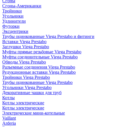
Сгоны
Сгоны-Американки
Тройники
Угольники
Удлинители
Футорки
Эксцентрики
Трубы оцинкованные Viega Prestabo и фитинги
Вставки Viega Prestabo
Заглушки Viega Prestabo
Муфты прямые резьбовые Viega Prestabo
Муфты соединительные Viega Prestabo
Обводы Viega Prestabo
Разъемные соединения Viega Prestabo
Редукционные вставки Viega Prestabo
Тройники Viega Prestabo
Трубы оцинкованные Viega Prestabo
Угольники Viega Prestabo
Декоративные чашки для труб
Котлы
Котлы электрические
Котлы электрические
Электрические мини-котельные
Vaillant
Arderia