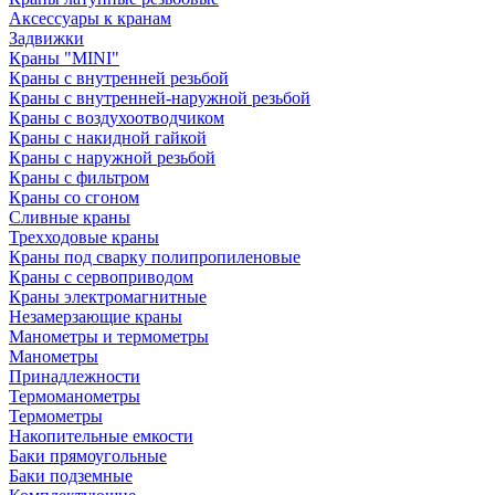
Аксессуары к кранам
Задвижки
Краны "MINI"
Краны с внутренней резьбой
Краны с внутренней-наружной резьбой
Краны с воздухоотводчиком
Краны с накидной гайкой
Краны с наружной резьбой
Краны с фильтром
Краны со сгоном
Сливные краны
Трехходовые краны
Краны под сварку полипропиленовые
Краны с сервоприводом
Краны электромагнитные
Незамерзающие краны
Манометры и термометры
Манометры
Принадлежности
Термоманометры
Термометры
Накопительные емкости
Баки прямоугольные
Баки подземные