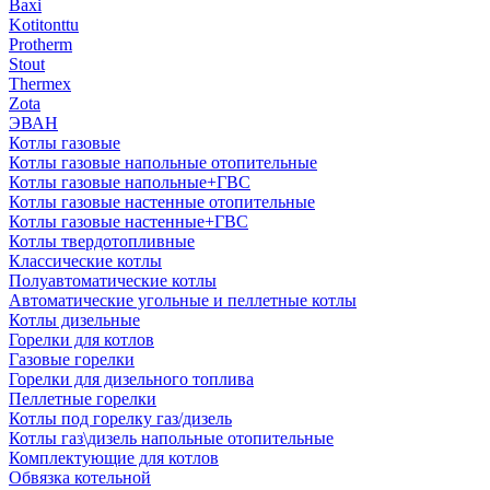
Baxi
Kotitonttu
Protherm
Stout
Thermex
Zota
ЭВАН
Котлы газовые
Котлы газовые напольные отопительные
Котлы газовые напольные+ГВС
Котлы газовые настенные отопительные
Котлы газовые настенные+ГВС
Котлы твердотопливные
Классические котлы
Полуавтоматические котлы
Автоматические угольные и пеллетные котлы
Котлы дизельные
Горелки для котлов
Газовые горелки
Горелки для дизельного топлива
Пеллетные горелки
Котлы под горелку газ/дизель
Котлы газ\дизель напольные отопительные
Комплектующие для котлов
Обвязка котельной