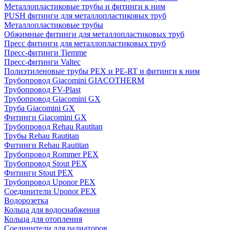
Металлопластиковые трубы и фитинги к ним
PUSH фитинги для металлопластиковых труб
Металлопластиковые трубы
Обжимные фитинги для металлопластиковых труб
Пресс фитинги для металлопластиковых труб
Пресс-фитинги Tiemme
Пресс-фитинги Valtec
Полиэтиленовые трубы PEX и PE-RT и фитинги к ним
Трубопровод Giacomini GIACOTHERM
Трубопровод FV-Plast
Трубопровод Giacomini GX
Труба Giacomini GX
Фитинги Giacomini GX
Трубопровод Rehau Rautitan
Трубы Rehau Rautitan
Фитинги Rehau Rautitan
Трубопровод Rommer PEX
Трубопровод Stout PEX
Фитинги Stout PEX
Трубопровод Uponor PEX
Соединители Uponor PEX
Водорозетка
Кольца для водоснабжения
Кольца для отопления
Соединители для радиаторов