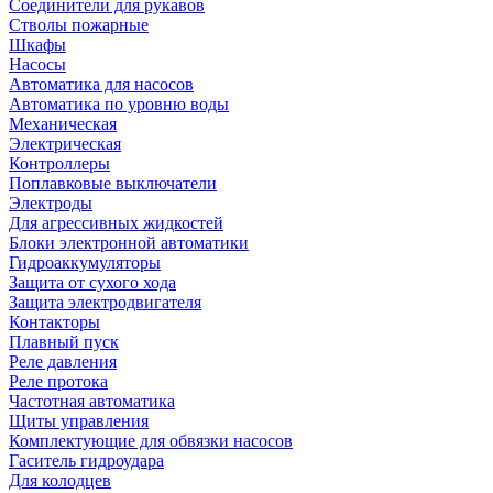
Соединители для рукавов
Стволы пожарные
Шкафы
Насосы
Автоматика для насосов
Автоматика по уровню воды
Механическая
Электрическая
Контроллеры
Поплавковые выключатели
Электроды
Для агрессивных жидкостей
Блоки электронной автоматики
Гидроаккумуляторы
Защита от сухого хода
Защита электродвигателя
Контакторы
Плавный пуск
Реле давления
Реле протока
Частотная автоматика
Щиты управления
Комплектующие для обвязки насосов
Гаситель гидроудара
Для колодцев