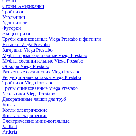
Сгоны
Сгоны-Американки
Тройники
Угольники
Удлинители
Футорки
Эксцентрики
Трубы оцинкованные Viega Prestabo и фитинги
Вставки Viega Prestabo
Заглушки Viega Prestabo
Муфты прямые резьбовые Viega Prestabo
Муфты соединительные Viega Prestabo
Обводы Viega Prestabo
Разъемные соединения Viega Prestabo
Редукционные вставки Viega Prestabo
Тройники Viega Prestabo
Трубы оцинкованные Viega Prestabo
Угольники Viega Prestabo
Декоративные чашки для труб
Котлы
Котлы электрические
Котлы электрические
Электрические мини-котельные
Vaillant
Arderia