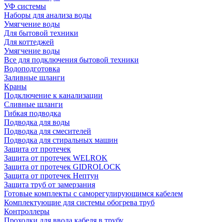
УФ системы
Наборы для анализа воды
Умягчение воды
Для бытовой техники
Для коттеджей
Умягчение воды
Все для подключения бытовой техники
Водоподготовка
Заливные шланги
Краны
Подключение к канализации
Сливные шланги
Гибкая подводка
Подводка для воды
Подводка для смесителей
Подводка для стиральных машин
Защита от протечек
Защита от протечек WELROK
Защита от протечек GIDROLOCK
Защита от протечек Нептун
Защита труб от замерзания
Готовые комплекты с саморегулирующимся кабелем
Комплектующие для системы обогрева труб
Контроллеры
Проходки для ввода кабеля в трубу