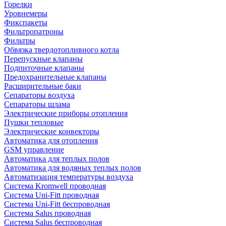
Горелки
Уровнемеры
Фикспакеты
Фильтропатроны
Фильтры
Обвязка твердотопливного котла
Перепускные клапаны
Подпиточные клапаны
Предохранительные клапаны
Расширительные баки
Сепараторы воздуха
Сепараторы шлама
Электрические приборы отопления
Пушки тепловые
Электрические конвекторы
Автоматика для отопления
GSM управление
Автоматика для теплых полов
Автоматика для водяных теплых полов
Автоматизация температуры воздуха
Система Kromwell проводная
Система Uni-Fitt проводная
Система Uni-Fitt беспроводная
Система Salus проводная
Система Salus беспроводная