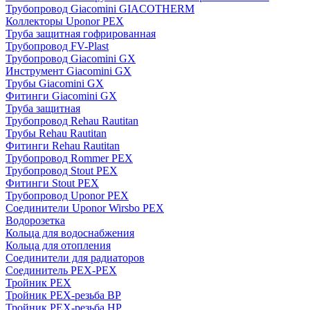
Трубопровод Giacomini GIACOTHERM
Коллекторы Uponor PEX
Труба защитная гофрированная
Трубопровод FV-Plast
Трубопровод Giacomini GX
Инструмент Giacomini GX
Трубы Giacomini GX
Фитинги Giacomini GX
Труба защитная
Трубопровод Rehau Rautitan
Трубы Rehau Rautitan
Фитинги Rehau Rautitan
Трубопровод Rommer PEX
Трубопровод Stout PEX
Фитинги Stout PEX
Трубопровод Uponor PEX
Соединители Uponor Wirsbo PEX
Водорозетка
Кольца для водоснабжения
Кольца для отопления
Соединители для радиаторов
Соединитель PEX-PEX
Тройник PEX
Тройник PEX-резьба ВР
Тройник PEX-резьба НР