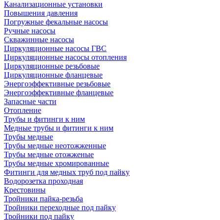
Канализационные установки
Повышения давления
Погружные фекальные насосы
Ручные насосы
Скважинные насосы
Циркуляционные насосы ГВС
Циркуляционные насосы отопления
Циркуляционные резьбовые
Циркуляционные фланцевые
Энергоэффективные резьбовые
Энергоэффективные фланцевые
Запасные части
Отопление
Трубы и фитинги к ним
Медные трубы и фитинги к ним
Трубы медные
Трубы медные неотожженные
Трубы медные отожженые
Трубы медные хромированные
Фитинги для медных труб под пайку
Водорозетка проходная
Крестовины
Тройники пайка-резьба
Тройники переходные под пайку
Тройники под пайку