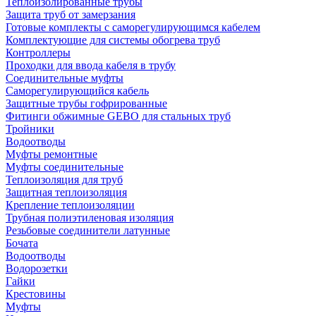
Теплоизолированные трубы
Защита труб от замерзания
Готовые комплекты с саморегулирующимся кабелем
Комплектующие для системы обогрева труб
Контроллеры
Проходки для ввода кабеля в трубу
Соединительные муфты
Саморегулирующийся кабель
Защитные трубы гофрированные
Фитинги обжимные GEBO для стальных труб
Тройники
Водоотводы
Муфты ремонтные
Муфты соединительные
Теплоизоляция для труб
Защитная теплоизоляция
Крепление теплоизоляции
Трубная полиэтиленовая изоляция
Резьбовые соединители латунные
Бочата
Водоотводы
Водорозетки
Гайки
Крестовины
Муфты