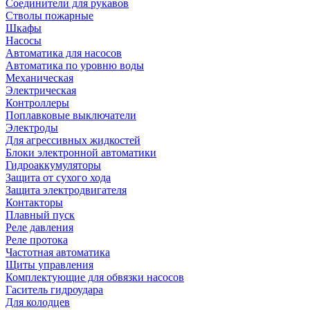
Соединители для рукавов
Стволы пожарные
Шкафы
Насосы
Автоматика для насосов
Автоматика по уровню воды
Механическая
Электрическая
Контроллеры
Поплавковые выключатели
Электроды
Для агрессивных жидкостей
Блоки электронной автоматики
Гидроаккумуляторы
Защита от сухого хода
Защита электродвигателя
Контакторы
Плавный пуск
Реле давления
Реле протока
Частотная автоматика
Щиты управления
Комплектующие для обвязки насосов
Гаситель гидроудара
Для колодцев