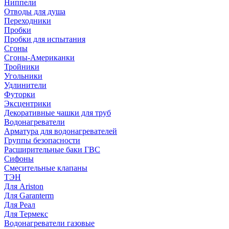
Ниппели
Отводы для душа
Переходники
Пробки
Пробки для испытания
Сгоны
Сгоны-Американки
Тройники
Угольники
Удлинители
Футорки
Эксцентрики
Декоративные чашки для труб
Водонагреватели
Арматура для водонагревателей
Группы безопасности
Расширительные баки ГВС
Сифоны
Смесительные клапаны
ТЭН
Для Ariston
Для Garanterm
Для Реал
Для Термекс
Водонагреватели газовые