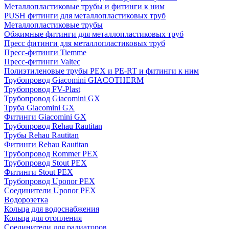
Металлопластиковые трубы и фитинги к ним
PUSH фитинги для металлопластиковых труб
Металлопластиковые трубы
Обжимные фитинги для металлопластиковых труб
Пресс фитинги для металлопластиковых труб
Пресс-фитинги Tiemme
Пресс-фитинги Valtec
Полиэтиленовые трубы PEX и PE-RT и фитинги к ним
Трубопровод Giacomini GIACOTHERM
Трубопровод FV-Plast
Трубопровод Giacomini GX
Труба Giacomini GX
Фитинги Giacomini GX
Трубопровод Rehau Rautitan
Трубы Rehau Rautitan
Фитинги Rehau Rautitan
Трубопровод Rommer PEX
Трубопровод Stout PEX
Фитинги Stout PEX
Трубопровод Uponor PEX
Соединители Uponor PEX
Водорозетка
Кольца для водоснабжения
Кольца для отопления
Соединители для радиаторов