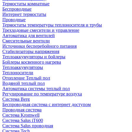
Термостаты комнатные
Беспроводные
Интернет термостаты
Проводные
Термостаты температуры теплоносителя и трубы
Трехходовые смесители и управление
Автоматика для вентилей
Смесительные вентили
Источники бесперебойного питания
Стабилизаторы напряжения
Теплоаккумуляторы и бойлеры
Бойлеры косвенного нагрева
Теплоаккумуляторы
Теплоносители
Отопление Теплый пол
Водяной теплый пол
Автоматика системы теплый пол
Регулирование по температуре воздуха
Система Berg
Беспроводная система с интернет доступом
Проводная система
Система Kromwell
Система Salus iT600
Система Salus проводная
Система Tech