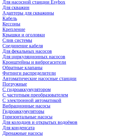
Для насосной станции Esybox
Для скважин
Адаптеры для скважины
Кабель
Кессоны
Крепление
Крышки и оголовки
Слив системы
Соединение кабеля
Для фекальных насосов
Для циркуляционных насосов
Кронштейны и виброгасители
Обратные клапаны
Фитинги распределители
Автоматические насосные станции
Погружные
С гидроаккумулятором
С частотным преобразователем
С электронной автоматикой
Вибрационные насосы
Гидроаккумуляторы
Горизонтальные насосы
Для колодцев и открытых водоёмов
Для конденсата
Дренажные насосы