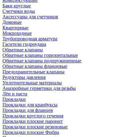
Комплектующие
Баки круглые
Счетчики воды
Аксессуары для счетчиков
Домовые
Квартирные
Мокроходные
Трубопроводная арматура
Гасители гидроудара
Обратные клапаны
Обратные клапаны горизонтальные
Обратные клапаны подпружиненные
Обратные клапаны фланцевые
Предохранительные клапаны
Редукторы давления
Уплотнительные материалы
Анаэробные герметики для резьбы
Лён и паста
Прокладки
Прокладки для кранбуксы
Прокладки для фланцев
Прокладки круглого сечения
Прокладки плоские паронит
Прокладки плоские резиновые
Прокладки плоские Фибра