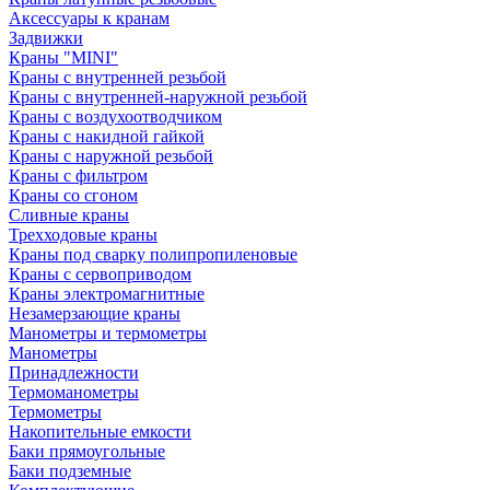
Аксессуары к кранам
Задвижки
Краны "MINI"
Краны с внутренней резьбой
Краны с внутренней-наружной резьбой
Краны с воздухоотводчиком
Краны с накидной гайкой
Краны с наружной резьбой
Краны с фильтром
Краны со сгоном
Сливные краны
Трехходовые краны
Краны под сварку полипропиленовые
Краны с сервоприводом
Краны электромагнитные
Незамерзающие краны
Манометры и термометры
Манометры
Принадлежности
Термоманометры
Термометры
Накопительные емкости
Баки прямоугольные
Баки подземные