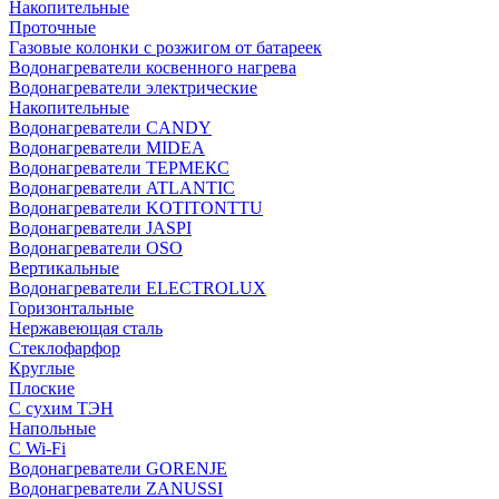
Накопительные
Проточные
Газовые колонки с розжигом от батареек
Водонагреватели косвенного нагрева
Водонагреватели электрические
Накопительные
Водонагреватели CANDY
Водонагреватели MIDEA
Водонагреватели ТЕРМЕКС
Водонагреватели ATLANTIC
Водонагреватели KOTITONTTU
Водонагреватели JASPI
Водонагреватели OSO
Вертикальные
Водонагреватели ELECTROLUX
Горизонтальные
Нержавеющая сталь
Стеклофарфор
Круглые
Плоские
С сухим ТЭН
Напольные
С Wi-Fi
Водонагреватели GORENJE
Водонагреватели ZANUSSI