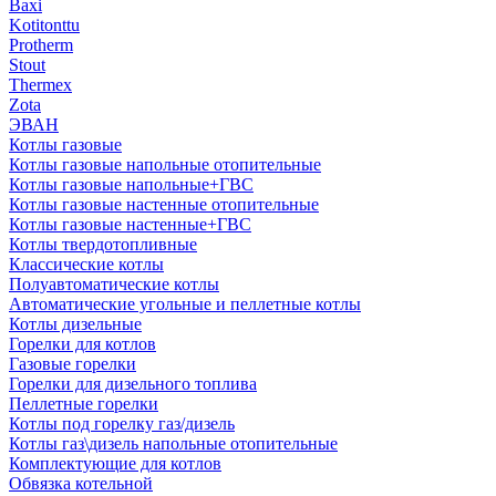
Baxi
Kotitonttu
Protherm
Stout
Thermex
Zota
ЭВАН
Котлы газовые
Котлы газовые напольные отопительные
Котлы газовые напольные+ГВС
Котлы газовые настенные отопительные
Котлы газовые настенные+ГВС
Котлы твердотопливные
Классические котлы
Полуавтоматические котлы
Автоматические угольные и пеллетные котлы
Котлы дизельные
Горелки для котлов
Газовые горелки
Горелки для дизельного топлива
Пеллетные горелки
Котлы под горелку газ/дизель
Котлы газ\дизель напольные отопительные
Комплектующие для котлов
Обвязка котельной