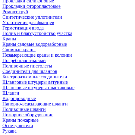
Прокладки силиконовые
Прокладки фторопластовые
Ремонт труб
Синтетические уплотнители
Уплотнения для фланцев
Герметизация ввода
Полив и благоустройство участка
Краны
Краны садовые водоразборные
Сливные краны
Незамерзающие краны и колонки
Погреб пластиковый
Поливочные пистолеты
Соединители для шлангов
Быстроразъемные соединители
Шланговые штуцеры латунные
Шланговые штуцеры пластиковые
Шланги
Водопроводные
Напорно-всасывающие шланги
Поливочные шланги
Пожарное оборудование
Краны пожарные
Огнетушители
Рукава