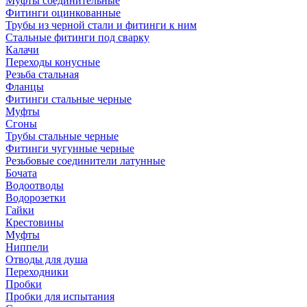
Муфты соединительные
Фитинги оцинкованные
Трубы из черной стали и фитинги к ним
Стальные фитинги под сварку
Калачи
Переходы конусные
Резьба стальная
Фланцы
Фитинги стальные черные
Муфты
Сгоны
Трубы стальные черные
Фитинги чугунные черные
Резьбовые соединители латунные
Бочата
Водоотводы
Водорозетки
Гайки
Крестовины
Муфты
Ниппели
Отводы для душа
Переходники
Пробки
Пробки для испытания