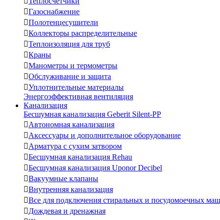

Теплосчетчики

Газоснабжение

Полотенцесушители

Коллекторы распределительные

Теплоизоляция для труб

Краны

Манометры и термометры

Обслуживание и защита

Уплотнительные материалы
Энергоэффективная вентиляция
Канализация
Бесшумная канализация Geberit Silent-PP

Автономная канализация

Аксессуары и дополнительное оборудование

Арматура с сухим затвором

Бесшумная канализация Rehau

Бесшумная канализация Uponor Decibel

Вакуумные клапаны

Внутренняя канализация

Все для подключения стиральных и посудомоечных ма

Дождевая и дренажная