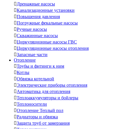

Дренажные насосы

Канализационные установки

Повышения давления

Погружные фекальные насосы

Ручные насосы

Скважинные насосы

Циркуляционные насосы ГВС

Циркуляционные насосы отопления

Запасные части
Отопление

Трубы и фитинги к ним

Котлы

Обвязка котельной

Электрические приборы отопления

Автоматика для отопления

Теплоаккумуляторы и бойлеры

Теплоносители

Отопление Теплый пол

Радиаторы и обвязка

Защита труб от замерзания