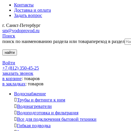
Контакты
Доставка и оплата
Задать вопрос
г. Санкт-Петербург
sm@vodoprovod.ru
Поиск
поиск по наименованию раздела или товара
переход в раздел
Войти
+7 (812) 350-45-25
заказать звонок
в корзине
:
товаров
в закладках
:
товаров
Водоснабжение

Трубы и фитинги к ним

Водонагреватели

Водоподготовка и фильтрация

Все для подключения бытовой техники

Гибкая подводка