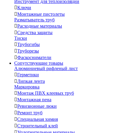
Инструмент для теплоизоляции

Ключи

Монтажные пистолеты
Разматыватель труб

Расходные материалы

Средства защиты
Тиски

Трубогибы

Труборезы

Фаскосниматели
Сопутствующие товары
Алюминиевый рифленый лист

Герметики

Липкая лента
Маркировка

Монтаж ПВХ клеевых труб

Монтажная пена

Ревизионные люки

Ремонт труб

Специальная химия

Строительный клей

Уплотнительные материалы