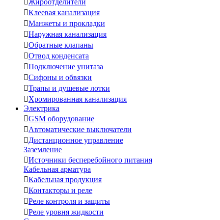

Жироотделители

Клеевая канализация

Манжеты и прокладки

Наружная канализация

Обратные клапаны

Отвод конденсата

Подключение унитаза

Сифоны и обвязки

Трапы и душевые лотки

Хромированная канализация
Электрика

GSM оборудование

Автоматические выключатели

Дистанционное управление
Заземление

Источники бесперебойного питания
Кабельная арматура

Кабельная продукция

Контакторы и реле

Реле контроля и защиты

Реле уровня жидкости