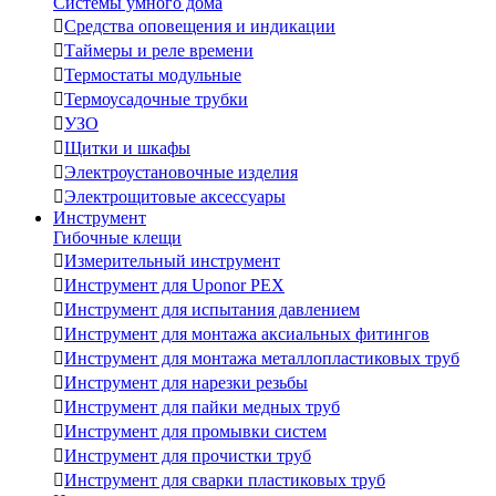
Системы умного дома

Средства оповещения и индикации

Таймеры и реле времени

Термостаты модульные

Термоусадочные трубки

УЗО

Щитки и шкафы

Электроустановочные изделия

Электрощитовые аксессуары
Инструмент
Гибочные клещи

Измерительный инструмент

Инструмент для Uponor PEX

Инструмент для испытания давлением

Инструмент для монтажа аксиальных фитингов

Инструмент для монтажа металлопластиковых труб

Инструмент для нарезки резьбы

Инструмент для пайки медных труб

Инструмент для промывки систем

Инструмент для прочистки труб

Инструмент для сварки пластиковых труб