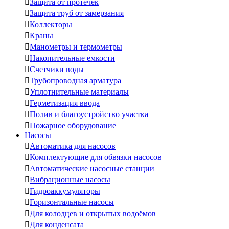

Защита от протечек

Защита труб от замерзания

Коллекторы

Краны

Манометры и термометры

Накопительные емкости

Счетчики воды

Трубопроводная арматура

Уплотнительные материалы

Герметизация ввода

Полив и благоустройство участка

Пожарное оборудование
Насосы

Автоматика для насосов

Комплектующие для обвязки насосов

Автоматические насосные станции

Вибрационные насосы

Гидроаккумуляторы

Горизонтальные насосы

Для колодцев и открытых водоёмов

Для конденсата