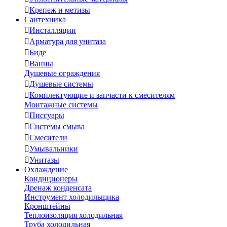

Крепеж и метизы
Сантехника

Инсталляции

Арматура для унитаза

Биде

Ванны
Душевые ограждения

Душевые системы

Комплектующие и запчасти к смесителям
Монтажные системы

Писсуары

Системы смыва

Смесители

Умывальники

Унитазы
Охлаждение
Кондиционеры
Дренаж конденсата
Инструмент холодильщика
Кронштейны
Теплоизоляция холодильная
Труба холодильная