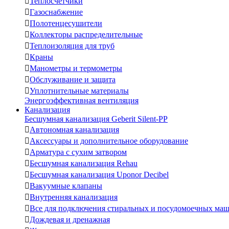

Теплосчетчики

Газоснабжение

Полотенцесушители

Коллекторы распределительные

Теплоизоляция для труб

Краны

Манометры и термометры

Обслуживание и защита

Уплотнительные материалы
Энергоэффективная вентиляция
Канализация
Бесшумная канализация Geberit Silent-PP

Автономная канализация

Аксессуары и дополнительное оборудование

Арматура с сухим затвором

Бесшумная канализация Rehau

Бесшумная канализация Uponor Decibel

Вакуумные клапаны

Внутренняя канализация

Все для подключения стиральных и посудомоечных ма

Дождевая и дренажная