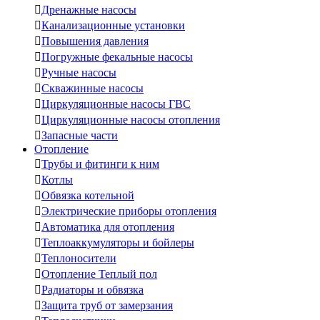

Дренажные насосы

Канализационные установки

Повышения давления

Погружные фекальные насосы

Ручные насосы

Скважинные насосы

Циркуляционные насосы ГВС

Циркуляционные насосы отопления

Запасные части
Отопление

Трубы и фитинги к ним

Котлы

Обвязка котельной

Электрические приборы отопления

Автоматика для отопления

Теплоаккумуляторы и бойлеры

Теплоносители

Отопление Теплый пол

Радиаторы и обвязка

Защита труб от замерзания