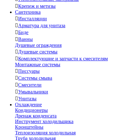

Крепеж и метизы
Сантехника

Инсталляции

Арматура для унитаза

Биде

Ванны
Душевые ограждения

Душевые системы

Комплектующие и запчасти к смесителям
Монтажные системы

Писсуары

Системы смыва

Смесители

Умывальники

Унитазы
Охлаждение
Кондиционеры
Дренаж конденсата
Инструмент холодильщика
Кронштейны
Теплоизоляция холодильная
Труба холодильная