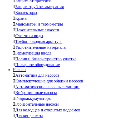

Защита от протечек

Защита труб от замерзания

Коллекторы

Краны

Манометры и термометры

Накопительные емкости

Счетчики воды

Трубопроводная арматура

Уплотнительные материалы

Герметизация ввода

Полив и благоустройство участка

Пожарное оборудование
Насосы

Автоматика для насосов

Комплектующие для обвязки насосов

Автоматические насосные станции

Вибрационные насосы

Гидроаккумуляторы

Горизонтальные насосы

Для колодцев и открытых водоёмов

Для конденсата