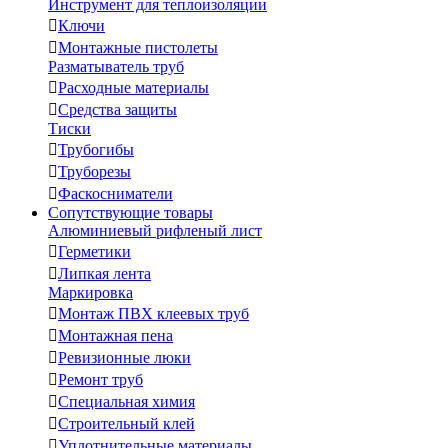
Инструмент для теплоизоляции

Ключи

Монтажные пистолеты
Разматыватель труб

Расходные материалы

Средства защиты
Тиски

Трубогибы

Труборезы

Фаскосниматели
Сопутствующие товары
Алюминиевый рифленый лист

Герметики

Липкая лента
Маркировка

Монтаж ПВХ клеевых труб

Монтажная пена

Ревизионные люки

Ремонт труб

Специальная химия

Строительный клей

Уплотнительные материалы