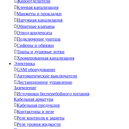

Жироотделители

Клеевая канализация

Манжеты и прокладки

Наружная канализация

Обратные клапаны

Отвод конденсата

Подключение унитаза

Сифоны и обвязки

Трапы и душевые лотки

Хромированная канализация
Электрика

GSM оборудование

Автоматические выключатели

Дистанционное управление
Заземление

Источники бесперебойного питания
Кабельная арматура

Кабельная продукция

Контакторы и реле

Реле контроля и защиты

Реле уровня жидкости