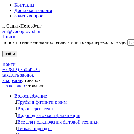
Контакты
Доставка и оплата
Задать вопрос
г. Санкт-Петербург
sm@vodoprovod.ru
Поиск
поиск по наименованию раздела или товара
переход в раздел
Войти
+7 (812) 350-45-25
заказать звонок
в корзине
:
товаров
в закладках
:
товаров
Водоснабжение

Трубы и фитинги к ним

Водонагреватели

Водоподготовка и фильтрация

Все для подключения бытовой техники

Гибкая подводка