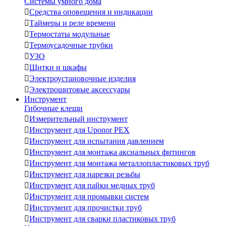
Системы умного дома

Средства оповещения и индикации

Таймеры и реле времени

Термостаты модульные

Термоусадочные трубки

УЗО

Щитки и шкафы

Электроустановочные изделия

Электрощитовые аксессуары
Инструмент
Гибочные клещи

Измерительный инструмент

Инструмент для Uponor PEX

Инструмент для испытания давлением

Инструмент для монтажа аксиальных фитингов

Инструмент для монтажа металлопластиковых труб

Инструмент для нарезки резьбы

Инструмент для пайки медных труб

Инструмент для промывки систем

Инструмент для прочистки труб

Инструмент для сварки пластиковых труб