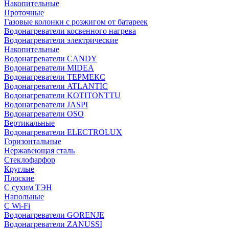
Накопительные
Проточные
Газовые колонки с розжигом от батареек
Водонагреватели косвенного нагрева
Водонагреватели электрические
Накопительные
Водонагреватели CANDY
Водонагреватели MIDEA
Водонагреватели ТЕРМЕКС
Водонагреватели ATLANTIC
Водонагреватели KOTITONTTU
Водонагреватели JASPI
Водонагреватели OSO
Вертикальные
Водонагреватели ELECTROLUX
Горизонтальные
Нержавеющая сталь
Стеклофарфор
Круглые
Плоские
С сухим ТЭН
Напольные
С Wi-Fi
Водонагреватели GORENJE
Водонагреватели ZANUSSI