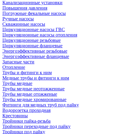
Канализационные установки
Повышения давления
Погружные фекальные насосы
Ручные насосы
Скважинные насосы
Циркуляционные насосы ГВС
Циркуляционные насосы отопления
Циркуляционные резьбовые
Циркуляционные фланцевые
Энергоэффективные резьбовые
Энергоэффективные фланцевые
Запасные части
Отопление
Трубы и фитинги к ним
Медные трубы и фитинги к ним
Трубы медные
Трубы медные неотожженные
Трубы медные отожженые
Трубы медные хромированные
Фитинги для медных труб под пайку
Водорозетка проходная
Крестовины
Тройники пайка-резьба
Тройники переходные под пайку
Тройники под пайку