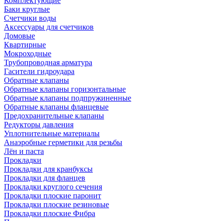
Комплектующие
Баки круглые
Счетчики воды
Аксессуары для счетчиков
Домовые
Квартирные
Мокроходные
Трубопроводная арматура
Гасители гидроудара
Обратные клапаны
Обратные клапаны горизонтальные
Обратные клапаны подпружиненные
Обратные клапаны фланцевые
Предохранительные клапаны
Редукторы давления
Уплотнительные материалы
Анаэробные герметики для резьбы
Лён и паста
Прокладки
Прокладки для кранбуксы
Прокладки для фланцев
Прокладки круглого сечения
Прокладки плоские паронит
Прокладки плоские резиновые
Прокладки плоские Фибра