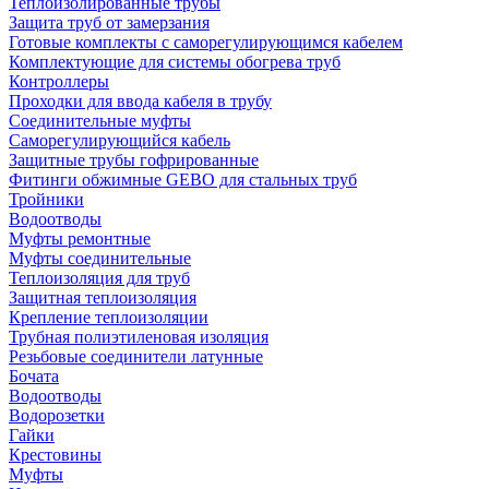
Теплоизолированные трубы
Защита труб от замерзания
Готовые комплекты с саморегулирующимся кабелем
Комплектующие для системы обогрева труб
Контроллеры
Проходки для ввода кабеля в трубу
Соединительные муфты
Саморегулирующийся кабель
Защитные трубы гофрированные
Фитинги обжимные GEBO для стальных труб
Тройники
Водоотводы
Муфты ремонтные
Муфты соединительные
Теплоизоляция для труб
Защитная теплоизоляция
Крепление теплоизоляции
Трубная полиэтиленовая изоляция
Резьбовые соединители латунные
Бочата
Водоотводы
Водорозетки
Гайки
Крестовины
Муфты