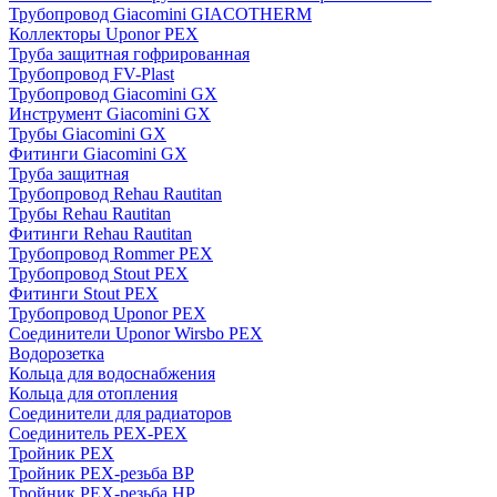
Трубопровод Giacomini GIACOTHERM
Коллекторы Uponor PEX
Труба защитная гофрированная
Трубопровод FV-Plast
Трубопровод Giacomini GX
Инструмент Giacomini GX
Трубы Giacomini GX
Фитинги Giacomini GX
Труба защитная
Трубопровод Rehau Rautitan
Трубы Rehau Rautitan
Фитинги Rehau Rautitan
Трубопровод Rommer PEX
Трубопровод Stout PEX
Фитинги Stout PEX
Трубопровод Uponor PEX
Соединители Uponor Wirsbo PEX
Водорозетка
Кольца для водоснабжения
Кольца для отопления
Соединители для радиаторов
Соединитель PEX-PEX
Тройник PEX
Тройник PEX-резьба ВР
Тройник PEX-резьба НР