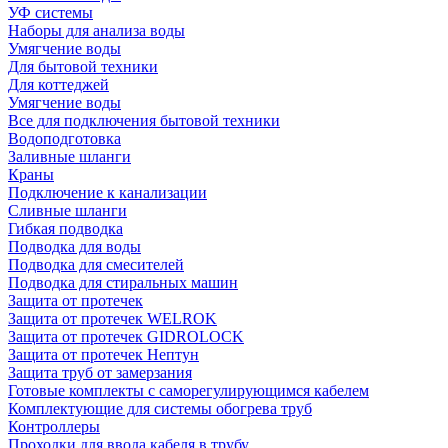
УФ системы
Наборы для анализа воды
Умягчение воды
Для бытовой техники
Для коттеджей
Умягчение воды
Все для подключения бытовой техники
Водоподготовка
Заливные шланги
Краны
Подключение к канализации
Сливные шланги
Гибкая подводка
Подводка для воды
Подводка для смесителей
Подводка для стиральных машин
Защита от протечек
Защита от протечек WELROK
Защита от протечек GIDROLOCK
Защита от протечек Нептун
Защита труб от замерзания
Готовые комплекты с саморегулирующимся кабелем
Комплектующие для системы обогрева труб
Контроллеры
Проходки для ввода кабеля в трубу