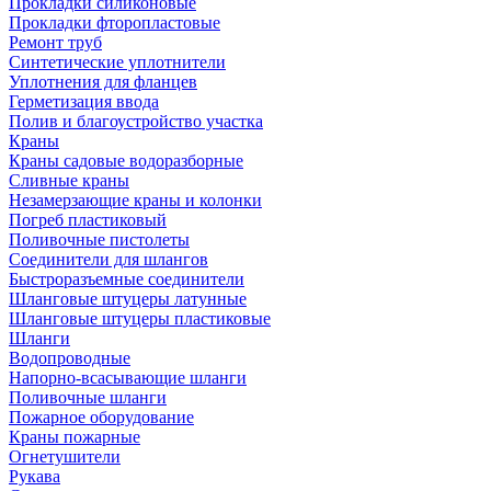
Прокладки силиконовые
Прокладки фторопластовые
Ремонт труб
Синтетические уплотнители
Уплотнения для фланцев
Герметизация ввода
Полив и благоустройство участка
Краны
Краны садовые водоразборные
Сливные краны
Незамерзающие краны и колонки
Погреб пластиковый
Поливочные пистолеты
Соединители для шлангов
Быстроразъемные соединители
Шланговые штуцеры латунные
Шланговые штуцеры пластиковые
Шланги
Водопроводные
Напорно-всасывающие шланги
Поливочные шланги
Пожарное оборудование
Краны пожарные
Огнетушители
Рукава