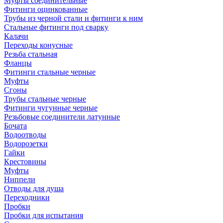
Муфты соединительные
Фитинги оцинкованные
Трубы из черной стали и фитинги к ним
Стальные фитинги под сварку
Калачи
Переходы конусные
Резьба стальная
Фланцы
Фитинги стальные черные
Муфты
Сгоны
Трубы стальные черные
Фитинги чугунные черные
Резьбовые соединители латунные
Бочата
Водоотводы
Водорозетки
Гайки
Крестовины
Муфты
Ниппели
Отводы для душа
Переходники
Пробки
Пробки для испытания