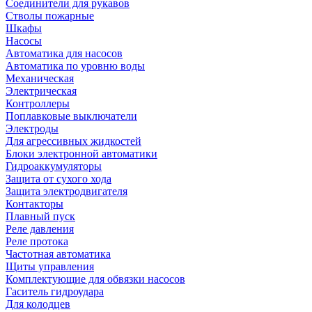
Соединители для рукавов
Стволы пожарные
Шкафы
Насосы
Автоматика для насосов
Автоматика по уровню воды
Механическая
Электрическая
Контроллеры
Поплавковые выключатели
Электроды
Для агрессивных жидкостей
Блоки электронной автоматики
Гидроаккумуляторы
Защита от сухого хода
Защита электродвигателя
Контакторы
Плавный пуск
Реле давления
Реле протока
Частотная автоматика
Щиты управления
Комплектующие для обвязки насосов
Гаситель гидроудара
Для колодцев