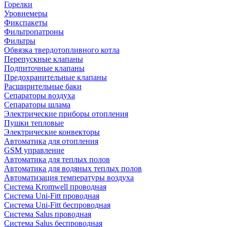
Горелки
Уровнемеры
Фикспакеты
Фильтропатроны
Фильтры
Обвязка твердотопливного котла
Перепускные клапаны
Подпиточные клапаны
Предохранительные клапаны
Расширительные баки
Сепараторы воздуха
Сепараторы шлама
Электрические приборы отопления
Пушки тепловые
Электрические конвекторы
Автоматика для отопления
GSM управление
Автоматика для теплых полов
Автоматика для водяных теплых полов
Автоматизация температуры воздуха
Система Kromwell проводная
Система Uni-Fitt проводная
Система Uni-Fitt беспроводная
Система Salus проводная
Система Salus беспроводная