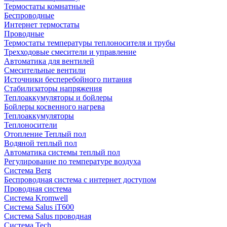
Термостаты комнатные
Беспроводные
Интернет термостаты
Проводные
Термостаты температуры теплоносителя и трубы
Трехходовые смесители и управление
Автоматика для вентилей
Смесительные вентили
Источники бесперебойного питания
Стабилизаторы напряжения
Теплоаккумуляторы и бойлеры
Бойлеры косвенного нагрева
Теплоаккумуляторы
Теплоносители
Отопление Теплый пол
Водяной теплый пол
Автоматика системы теплый пол
Регулирование по температуре воздуха
Система Berg
Беспроводная система с интернет доступом
Проводная система
Система Kromwell
Система Salus iT600
Система Salus проводная
Система Tech