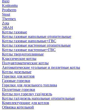
Baxi
Kotitonttu
Protherm
Stout
Thermex
Zota
ЭВАН
Котлы газовые
Котлы газовые напольные отопительные
Котлы газовые напольные+ГВС
Котлы газовые настенные отопительные
Котлы газовые настенные+ГВС
Котлы твердотопливные
Классические котлы
Полуавтоматические котлы
Автоматические угольные и пеллетные котлы
Котлы дизельные
Горелки для котлов
Газовые горелки
Горелки для дизельного топлива
Пеллетные горелки
Котлы под горелку газ/дизель
Котлы газ\дизель напольные отопительные
Комплектующие для котлов
Обвязка котельной