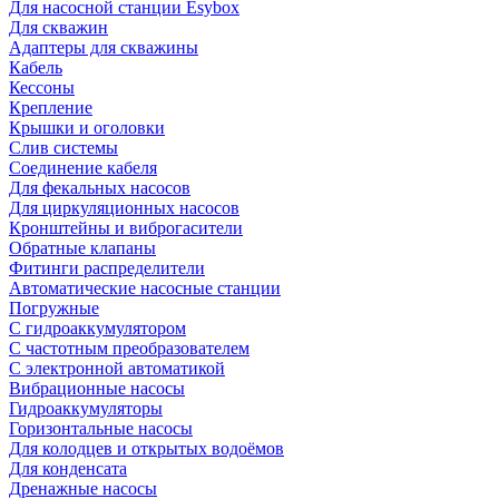
Для насосной станции Esybox
Для скважин
Адаптеры для скважины
Кабель
Кессоны
Крепление
Крышки и оголовки
Слив системы
Соединение кабеля
Для фекальных насосов
Для циркуляционных насосов
Кронштейны и виброгасители
Обратные клапаны
Фитинги распределители
Автоматические насосные станции
Погружные
С гидроаккумулятором
С частотным преобразователем
С электронной автоматикой
Вибрационные насосы
Гидроаккумуляторы
Горизонтальные насосы
Для колодцев и открытых водоёмов
Для конденсата
Дренажные насосы