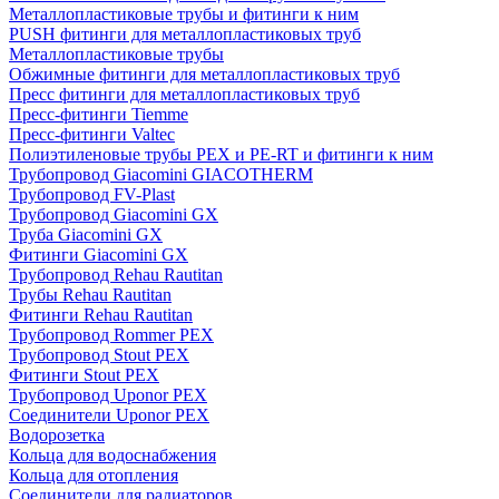
Металлопластиковые трубы и фитинги к ним
PUSH фитинги для металлопластиковых труб
Металлопластиковые трубы
Обжимные фитинги для металлопластиковых труб
Пресс фитинги для металлопластиковых труб
Пресс-фитинги Tiemme
Пресс-фитинги Valtec
Полиэтиленовые трубы PEX и PE-RT и фитинги к ним
Трубопровод Giacomini GIACOTHERM
Трубопровод FV-Plast
Трубопровод Giacomini GX
Труба Giacomini GX
Фитинги Giacomini GX
Трубопровод Rehau Rautitan
Трубы Rehau Rautitan
Фитинги Rehau Rautitan
Трубопровод Rommer PEX
Трубопровод Stout PEX
Фитинги Stout PEX
Трубопровод Uponor PEX
Соединители Uponor PEX
Водорозетка
Кольца для водоснабжения
Кольца для отопления
Соединители для радиаторов