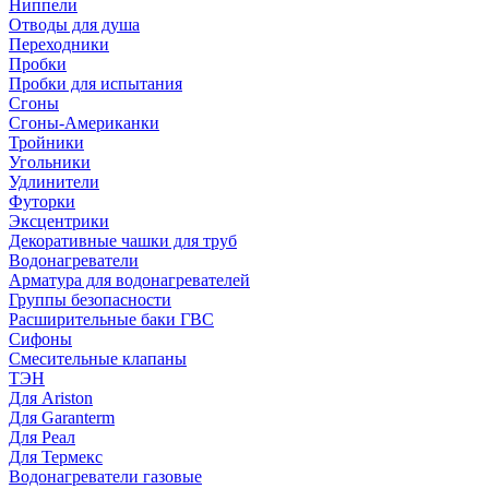
Ниппели
Отводы для душа
Переходники
Пробки
Пробки для испытания
Сгоны
Сгоны-Американки
Тройники
Угольники
Удлинители
Футорки
Эксцентрики
Декоративные чашки для труб
Водонагреватели
Арматура для водонагревателей
Группы безопасности
Расширительные баки ГВС
Сифоны
Смесительные клапаны
ТЭН
Для Ariston
Для Garanterm
Для Реал
Для Термекс
Водонагреватели газовые