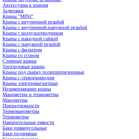
Аксессуары к кранам
Задвижки
Краны "MINI"
Краны с внутренней резьбой
Краны с внутренней-наружной резьбой
Краны с воздухоотводчиком
Краны с накидной гайкой
Краны с наружной резьбой
Краны с фильтром
Краны со сгоном
Сливные краны
Трехходовые краны
Краны под сварку полипропиленовые
Краны с сервоприводом
Краны электромагнитные
Незамерзающие краны
Манометры и термометры
Манометры
Принадлежности
Термоманометры
Термометры
Накопительные емкости
Баки прямоугольные
Баки подземные