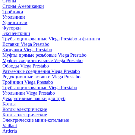
Сгоны
Сгоны-Американки
Тройники
Угольники
Удлинители
Футорки
Эксцентрики
Трубы оцинкованные Viega Prestabo и фитинги
Вставки Viega Prestabo
Заглушки Viega Prestabo
Муфты прямые резьбовые Viega Prestabo
Муфты соединительные Viega Prestabo
Обводы Viega Prestabo
Разъемные соединения Viega Prestabo
Редукционные вставки Viega Prestabo
Тройники Viega Prestabo
Трубы оцинкованные Viega Prestabo
Угольники Viega Prestabo
Декоративные чашки для труб
Котлы
Котлы электрические
Котлы электрические
Электрические мини-котельные
Vaillant
Arderia