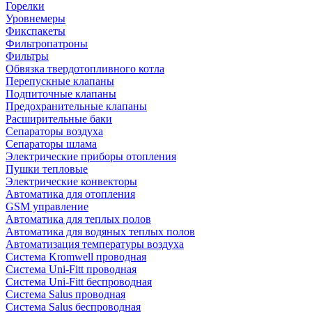
Горелки
Уровнемеры
Фикспакеты
Фильтропатроны
Фильтры
Обвязка твердотопливного котла
Перепускные клапаны
Подпиточные клапаны
Предохранительные клапаны
Расширительные баки
Сепараторы воздуха
Сепараторы шлама
Электрические приборы отопления
Пушки тепловые
Электрические конвекторы
Автоматика для отопления
GSM управление
Автоматика для теплых полов
Автоматика для водяных теплых полов
Автоматизация температуры воздуха
Система Kromwell проводная
Система Uni-Fitt проводная
Система Uni-Fitt беспроводная
Система Salus проводная
Система Salus беспроводная