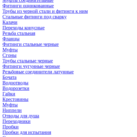
Муфты соединительные
Фитинги оцинкованные
Трубы из черной стали и фитинги к ним
Стальные фитинги под сварку
Калачи
Переходы конусные
Резьба стальная
Фланцы
Фитинги стальные черные
Муфты
Сгоны
Трубы стальные черные
Фитинги чугунные черные
Резьбовые соединители латунные
Бочата
Водоотводы
Водорозетки
Гайки
Крестовины
Муфты
Ниппели
Отводы для душа
Переходники
Пробки
Пробки для испытания