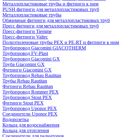
Металлопластиковые трубы и фитинги к ним
PUSH фитинги для металлопластиковых труб
Металлопластиковые трубы
Обжимные фитинги для металлопластиковых труб
Пресс фитинги для металлопластиковых труб
Пресс-фитинги Tiemme
Пресс-фитинги Valtec
Полиэтиленовые трубы PEX и PE-RT и фитинги к ним
Трубопровод Giacomini GIACOTHERM
Трубопровод FV-Plast
Трубопровод Giacomini GX
Труба Giacomini GX
Фитинги Giacomini GX
Трубопровод Rehau Rautitan
Трубы Rehau Rautitan
Фитинги Rehau Rautitan
Трубопровод Rommer PEX
Трубопровод Stout PEX
Фитинги Stout PEX
Трубопровод Uponor PEX
Соединители Uponor PEX
Водорозетка
Кольца для водоснабжения
Кольца для отопления
Соединители для радиаторов