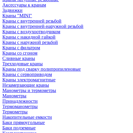
Аксессуары к кранам
Задвижки
Краны "MINI"
Краны с внутренней резьбой
Краны с внутренней-наружной резьбой
Краны с воздухоотводчиком
Краны с накидной гайкой
Краны с наружной резьбой
Краны с фильтром
Краны со сгоном
Сливные краны
Трехходовые краны
Краны под сварку полипропиленовые
Краны с сервоприводом
Краны электромагнитные
Незамерзающие краны
Манометры и термометры
Манометры
Принадлежности
Термоманометры
Термометры
Накопительные емкости
Баки прямоугольные
Баки подземные