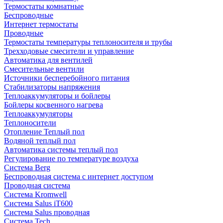
Термостаты комнатные
Беспроводные
Интернет термостаты
Проводные
Термостаты температуры теплоносителя и трубы
Трехходовые смесители и управление
Автоматика для вентилей
Смесительные вентили
Источники бесперебойного питания
Стабилизаторы напряжения
Теплоаккумуляторы и бойлеры
Бойлеры косвенного нагрева
Теплоаккумуляторы
Теплоносители
Отопление Теплый пол
Водяной теплый пол
Автоматика системы теплый пол
Регулирование по температуре воздуха
Система Berg
Беспроводная система с интернет доступом
Проводная система
Система Kromwell
Система Salus iT600
Система Salus проводная
Система Tech