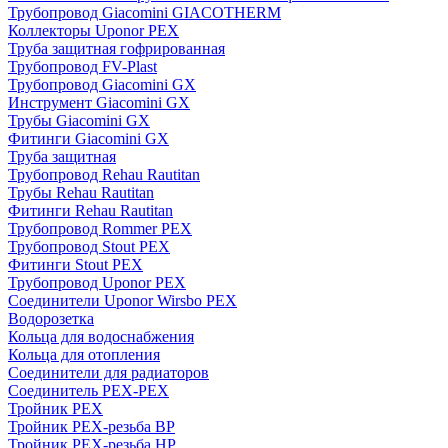
Трубопровод Giacomini GIACOTHERM
Коллекторы Uponor PEX
Труба защитная гофрированная
Трубопровод FV-Plast
Трубопровод Giacomini GX
Инструмент Giacomini GX
Трубы Giacomini GX
Фитинги Giacomini GX
Труба защитная
Трубопровод Rehau Rautitan
Трубы Rehau Rautitan
Фитинги Rehau Rautitan
Трубопровод Rommer PEX
Трубопровод Stout PEX
Фитинги Stout PEX
Трубопровод Uponor PEX
Соединители Uponor Wirsbo PEX
Водорозетка
Кольца для водоснабжения
Кольца для отопления
Соединители для радиаторов
Соединитель PEX-PEX
Тройник PEX
Тройник PEX-резьба ВР
Тройник PEX-резьба НР