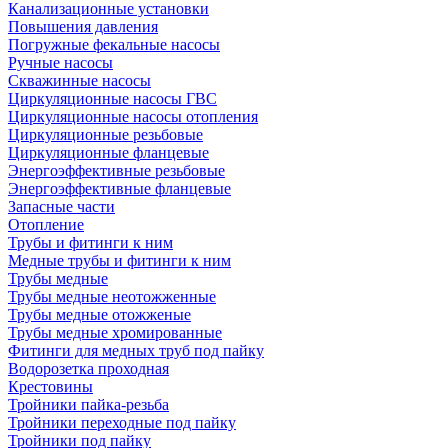
Канализационные установки
Повышения давления
Погружные фекальные насосы
Ручные насосы
Скважинные насосы
Циркуляционные насосы ГВС
Циркуляционные насосы отопления
Циркуляционные резьбовые
Циркуляционные фланцевые
Энергоэффективные резьбовые
Энергоэффективные фланцевые
Запасные части
Отопление
Трубы и фитинги к ним
Медные трубы и фитинги к ним
Трубы медные
Трубы медные неотожженные
Трубы медные отожженые
Трубы медные хромированные
Фитинги для медных труб под пайку
Водорозетка проходная
Крестовины
Тройники пайка-резьба
Тройники переходные под пайку
Тройники под пайку