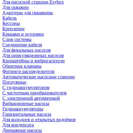
Для насосной станции Esybox
Для скважин
Адаптеры для скважины
Кабель
Кессоны
Крепление
Крышки и оголовки
Слив системы
Соединение кабеля
Для фекальных насосов
Для циркуляционных насосов
Кронштейны и виброгасители
Обратные клапаны
Фитинги распределители
Автоматические насосные станции
Погружные
С гидроаккумулятором
С частотным преобразователем
С электронной автоматикой
Вибрационные насосы
Гидроаккумуляторы
Горизонтальные насосы
Для колодцев и открытых водоёмов
Для конденсата
Дренажные насосы