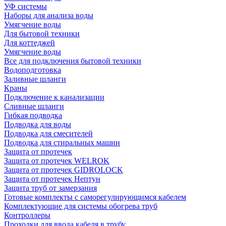
УФ системы
Наборы для анализа воды
Умягчение воды
Для бытовой техники
Для коттеджей
Умягчение воды
Все для подключения бытовой техники
Водоподготовка
Заливные шланги
Краны
Подключение к канализации
Сливные шланги
Гибкая подводка
Подводка для воды
Подводка для смесителей
Подводка для стиральных машин
Защита от протечек
Защита от протечек WELROK
Защита от протечек GIDROLOCK
Защита от протечек Нептун
Защита труб от замерзания
Готовые комплекты с саморегулирующимся кабелем
Комплектующие для системы обогрева труб
Контроллеры
Проходки для ввода кабеля в трубу