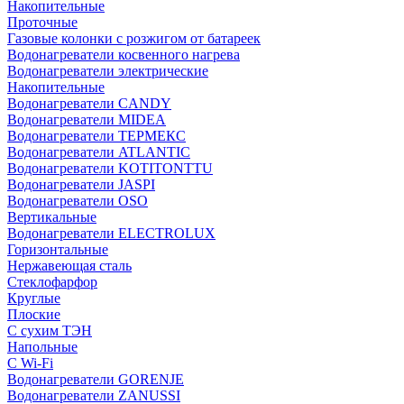
Накопительные
Проточные
Газовые колонки с розжигом от батареек
Водонагреватели косвенного нагрева
Водонагреватели электрические
Накопительные
Водонагреватели CANDY
Водонагреватели MIDEA
Водонагреватели ТЕРМЕКС
Водонагреватели ATLANTIC
Водонагреватели KOTITONTTU
Водонагреватели JASPI
Водонагреватели OSO
Вертикальные
Водонагреватели ELECTROLUX
Горизонтальные
Нержавеющая сталь
Стеклофарфор
Круглые
Плоские
С сухим ТЭН
Напольные
С Wi-Fi
Водонагреватели GORENJE
Водонагреватели ZANUSSI