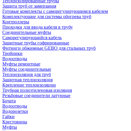
Теплоизолированные трубы
Защита труб от замерзания
Готовые комплекты с саморегулирующимся кабелем
Комплектующие для системы обогрева труб
Контроллеры
Проходки для ввода кабеля в трубу
Соединительные муфты
Саморегулирующийся кабель
Защитные трубы гофрированные
Фитинги обжимные GEBO для стальных труб
Тройники
Водоотводы
Муфты ремонтные
Муфты соединительные
Теплоизоляция для труб
Защитная теплоизоляция
Крепление теплоизоляции
Трубная полиэтиленовая изоляция
Резьбовые соединители латунные
Бочата
Водоотводы
Водорозетки
Гайки
Крестовины
Муфты