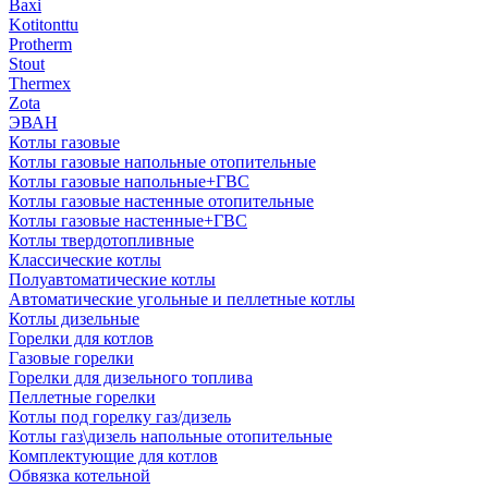
Baxi
Kotitonttu
Protherm
Stout
Thermex
Zota
ЭВАН
Котлы газовые
Котлы газовые напольные отопительные
Котлы газовые напольные+ГВС
Котлы газовые настенные отопительные
Котлы газовые настенные+ГВС
Котлы твердотопливные
Классические котлы
Полуавтоматические котлы
Автоматические угольные и пеллетные котлы
Котлы дизельные
Горелки для котлов
Газовые горелки
Горелки для дизельного топлива
Пеллетные горелки
Котлы под горелку газ/дизель
Котлы газ\дизель напольные отопительные
Комплектующие для котлов
Обвязка котельной