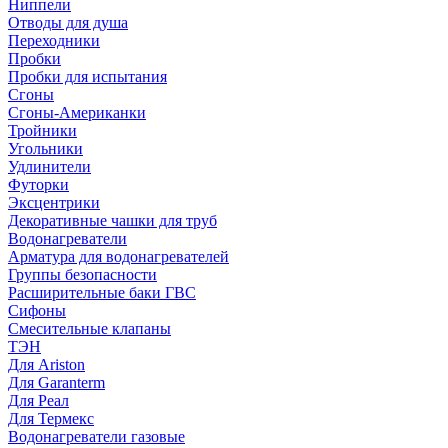
Ниппели
Отводы для душа
Переходники
Пробки
Пробки для испытания
Сгоны
Сгоны-Американки
Тройники
Угольники
Удлинители
Футорки
Эксцентрики
Декоративные чашки для труб
Водонагреватели
Арматура для водонагревателей
Группы безопасности
Расширительные баки ГВС
Сифоны
Смесительные клапаны
ТЭН
Для Ariston
Для Garanterm
Для Реал
Для Термекс
Водонагреватели газовые