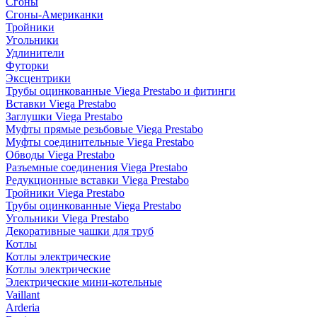
Сгоны
Сгоны-Американки
Тройники
Угольники
Удлинители
Футорки
Эксцентрики
Трубы оцинкованные Viega Prestabo и фитинги
Вставки Viega Prestabo
Заглушки Viega Prestabo
Муфты прямые резьбовые Viega Prestabo
Муфты соединительные Viega Prestabo
Обводы Viega Prestabo
Разъемные соединения Viega Prestabo
Редукционные вставки Viega Prestabo
Тройники Viega Prestabo
Трубы оцинкованные Viega Prestabo
Угольники Viega Prestabo
Декоративные чашки для труб
Котлы
Котлы электрические
Котлы электрические
Электрические мини-котельные
Vaillant
Arderia