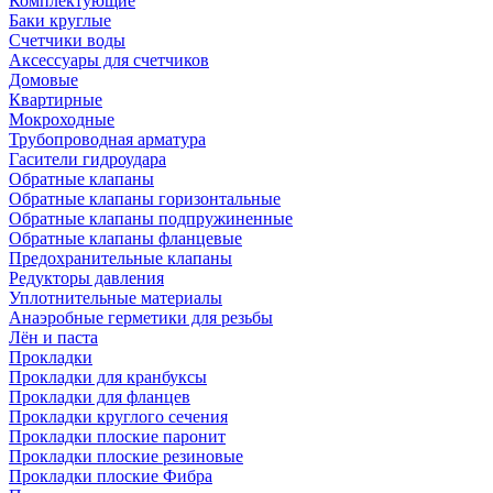
Комплектующие
Баки круглые
Счетчики воды
Аксессуары для счетчиков
Домовые
Квартирные
Мокроходные
Трубопроводная арматура
Гасители гидроудара
Обратные клапаны
Обратные клапаны горизонтальные
Обратные клапаны подпружиненные
Обратные клапаны фланцевые
Предохранительные клапаны
Редукторы давления
Уплотнительные материалы
Анаэробные герметики для резьбы
Лён и паста
Прокладки
Прокладки для кранбуксы
Прокладки для фланцев
Прокладки круглого сечения
Прокладки плоские паронит
Прокладки плоские резиновые
Прокладки плоские Фибра