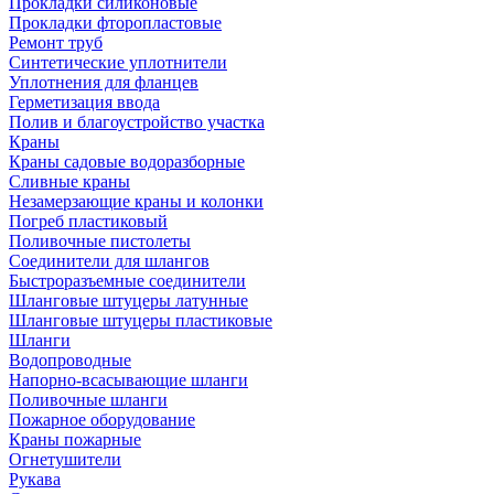
Прокладки силиконовые
Прокладки фторопластовые
Ремонт труб
Синтетические уплотнители
Уплотнения для фланцев
Герметизация ввода
Полив и благоустройство участка
Краны
Краны садовые водоразборные
Сливные краны
Незамерзающие краны и колонки
Погреб пластиковый
Поливочные пистолеты
Соединители для шлангов
Быстроразъемные соединители
Шланговые штуцеры латунные
Шланговые штуцеры пластиковые
Шланги
Водопроводные
Напорно-всасывающие шланги
Поливочные шланги
Пожарное оборудование
Краны пожарные
Огнетушители
Рукава