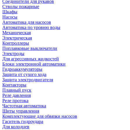
Соединители для рукавов
Стволы пожарные
Шкафы
Насосы
Автоматика для насосов
Автоматика по уровню воды
Механическая
Электрическая
Контроллеры
Поплавковые выключатели
Электроды
Для агрессивных жидкостей
Блоки электронной автоматики
Гидроаккумуляторы
Защита от сухого хода
Защита электродвигателя
Контакторы
Плавный пуск
Реле давления
Реле протока
Частотная автоматика
Щиты управления
Комплектующие для обвязки насосов
Гаситель гидроудара
Для колодцев