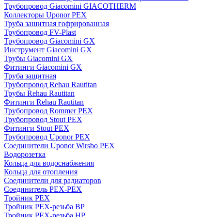
Трубопровод Giacomini GIACOTHERM
Коллекторы Uponor PEX
Труба защитная гофрированная
Трубопровод FV-Plast
Трубопровод Giacomini GX
Инструмент Giacomini GX
Трубы Giacomini GX
Фитинги Giacomini GX
Труба защитная
Трубопровод Rehau Rautitan
Трубы Rehau Rautitan
Фитинги Rehau Rautitan
Трубопровод Rommer PEX
Трубопровод Stout PEX
Фитинги Stout PEX
Трубопровод Uponor PEX
Соединители Uponor Wirsbo PEX
Водорозетка
Кольца для водоснабжения
Кольца для отопления
Соединители для радиаторов
Соединитель PEX-PEX
Тройник PEX
Тройник PEX-резьба ВР
Тройник PEX-резьба НР