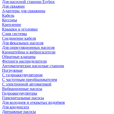
Для насосной станции Esybox
Для скважин
Адаптеры для скважины
Кабель
Кессоны
Крепление
Крышки и оголовки
Слив системы
Соединение кабеля
Для фекальных насосов
Для циркуляционных насосов
Кронштейны и виброгасители
Обратные клапаны
Фитинги распределители
Автоматические насосные станции
Погружные
С гидроаккумулятором
С частотным преобразователем
С электронной автоматикой
Вибрационные насосы
Гидроаккумуляторы
Горизонтальные насосы
Для колодцев и открытых водоёмов
Для конденсата
Дренажные насосы