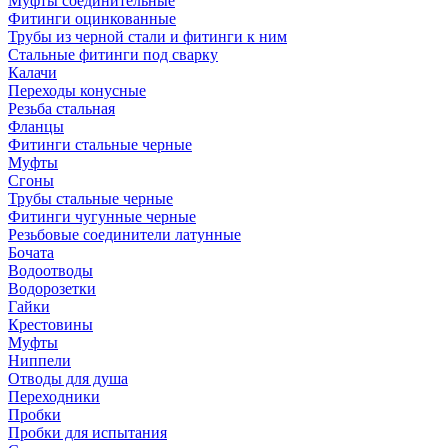
Муфты соединительные
Фитинги оцинкованные
Трубы из черной стали и фитинги к ним
Стальные фитинги под сварку
Калачи
Переходы конусные
Резьба стальная
Фланцы
Фитинги стальные черные
Муфты
Сгоны
Трубы стальные черные
Фитинги чугунные черные
Резьбовые соединители латунные
Бочата
Водоотводы
Водорозетки
Гайки
Крестовины
Муфты
Ниппели
Отводы для душа
Переходники
Пробки
Пробки для испытания