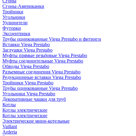
Сгоны
Сгоны-Американки
Тройники
Угольники
Удлинители
Футорки
Эксцентрики
Трубы оцинкованные Viega Prestabo и фитинги
Вставки Viega Prestabo
Заглушки Viega Prestabo
Муфты прямые резьбовые Viega Prestabo
Муфты соединительные Viega Prestabo
Обводы Viega Prestabo
Разъемные соединения Viega Prestabo
Редукционные вставки Viega Prestabo
Тройники Viega Prestabo
Трубы оцинкованные Viega Prestabo
Угольники Viega Prestabo
Декоративные чашки для труб
Котлы
Котлы электрические
Котлы электрические
Электрические мини-котельные
Vaillant
Arderia