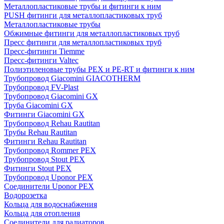
Металлопластиковые трубы и фитинги к ним
PUSH фитинги для металлопластиковых труб
Металлопластиковые трубы
Обжимные фитинги для металлопластиковых труб
Пресс фитинги для металлопластиковых труб
Пресс-фитинги Tiemme
Пресс-фитинги Valtec
Полиэтиленовые трубы PEX и PE-RT и фитинги к ним
Трубопровод Giacomini GIACOTHERM
Трубопровод FV-Plast
Трубопровод Giacomini GX
Труба Giacomini GX
Фитинги Giacomini GX
Трубопровод Rehau Rautitan
Трубы Rehau Rautitan
Фитинги Rehau Rautitan
Трубопровод Rommer PEX
Трубопровод Stout PEX
Фитинги Stout PEX
Трубопровод Uponor PEX
Соединители Uponor PEX
Водорозетка
Кольца для водоснабжения
Кольца для отопления
Соединители для радиаторов