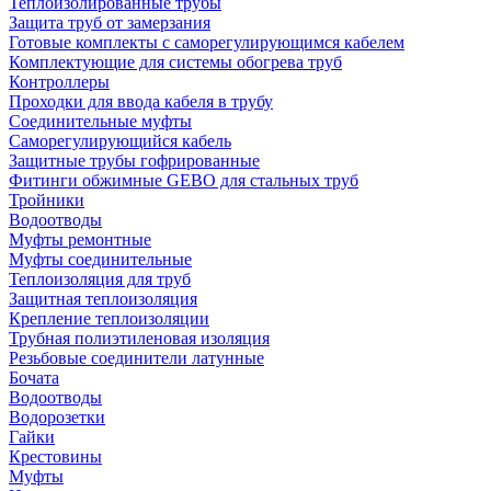
Теплоизолированные трубы
Защита труб от замерзания
Готовые комплекты с саморегулирующимся кабелем
Комплектующие для системы обогрева труб
Контроллеры
Проходки для ввода кабеля в трубу
Соединительные муфты
Саморегулирующийся кабель
Защитные трубы гофрированные
Фитинги обжимные GEBO для стальных труб
Тройники
Водоотводы
Муфты ремонтные
Муфты соединительные
Теплоизоляция для труб
Защитная теплоизоляция
Крепление теплоизоляции
Трубная полиэтиленовая изоляция
Резьбовые соединители латунные
Бочата
Водоотводы
Водорозетки
Гайки
Крестовины
Муфты