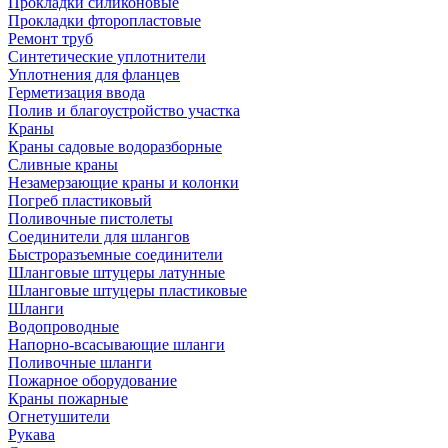
Прокладки силиконовые
Прокладки фторопластовые
Ремонт труб
Синтетические уплотнители
Уплотнения для фланцев
Герметизация ввода
Полив и благоустройство участка
Краны
Краны садовые водоразборные
Сливные краны
Незамерзающие краны и колонки
Погреб пластиковый
Поливочные пистолеты
Соединители для шлангов
Быстроразъемные соединители
Шланговые штуцеры латунные
Шланговые штуцеры пластиковые
Шланги
Водопроводные
Напорно-всасывающие шланги
Поливочные шланги
Пожарное оборудование
Краны пожарные
Огнетушители
Рукава