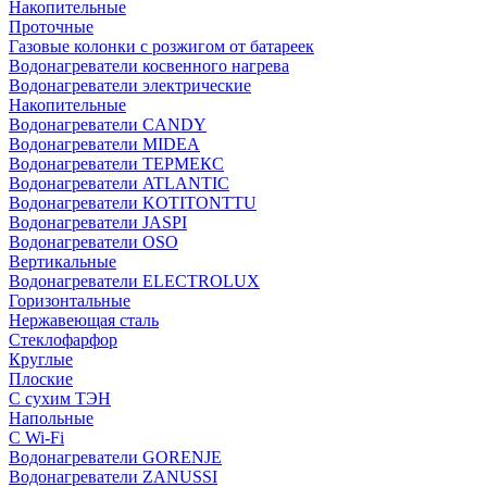
Накопительные
Проточные
Газовые колонки с розжигом от батареек
Водонагреватели косвенного нагрева
Водонагреватели электрические
Накопительные
Водонагреватели CANDY
Водонагреватели MIDEA
Водонагреватели ТЕРМЕКС
Водонагреватели ATLANTIC
Водонагреватели KOTITONTTU
Водонагреватели JASPI
Водонагреватели OSO
Вертикальные
Водонагреватели ELECTROLUX
Горизонтальные
Нержавеющая сталь
Стеклофарфор
Круглые
Плоские
С сухим ТЭН
Напольные
С Wi-Fi
Водонагреватели GORENJE
Водонагреватели ZANUSSI