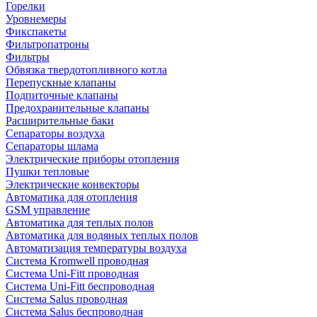
Горелки
Уровнемеры
Фикспакеты
Фильтропатроны
Фильтры
Обвязка твердотопливного котла
Перепускные клапаны
Подпиточные клапаны
Предохранительные клапаны
Расширительные баки
Сепараторы воздуха
Сепараторы шлама
Электрические приборы отопления
Пушки тепловые
Электрические конвекторы
Автоматика для отопления
GSM управление
Автоматика для теплых полов
Автоматика для водяных теплых полов
Автоматизация температуры воздуха
Система Kromwell проводная
Система Uni-Fitt проводная
Система Uni-Fitt беспроводная
Система Salus проводная
Система Salus беспроводная