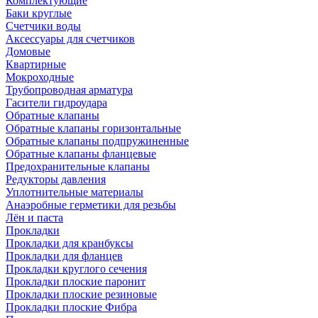
Комплектующие
Баки круглые
Счетчики воды
Аксессуары для счетчиков
Домовые
Квартирные
Мокроходные
Трубопроводная арматура
Гасители гидроудара
Обратные клапаны
Обратные клапаны горизонтальные
Обратные клапаны подпружиненные
Обратные клапаны фланцевые
Предохранительные клапаны
Редукторы давления
Уплотнительные материалы
Анаэробные герметики для резьбы
Лён и паста
Прокладки
Прокладки для кранбуксы
Прокладки для фланцев
Прокладки круглого сечения
Прокладки плоские паронит
Прокладки плоские резиновые
Прокладки плоские Фибра