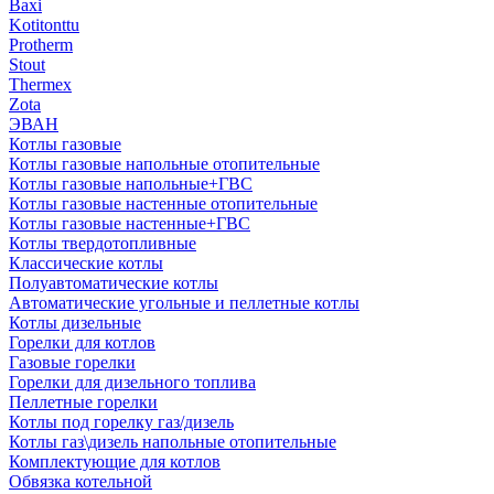
Baxi
Kotitonttu
Protherm
Stout
Thermex
Zota
ЭВАН
Котлы газовые
Котлы газовые напольные отопительные
Котлы газовые напольные+ГВС
Котлы газовые настенные отопительные
Котлы газовые настенные+ГВС
Котлы твердотопливные
Классические котлы
Полуавтоматические котлы
Автоматические угольные и пеллетные котлы
Котлы дизельные
Горелки для котлов
Газовые горелки
Горелки для дизельного топлива
Пеллетные горелки
Котлы под горелку газ/дизель
Котлы газ\дизель напольные отопительные
Комплектующие для котлов
Обвязка котельной