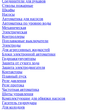
Соединители для рукавов
Стволы пожарные
Шкафы
Насосы
Автоматика для насосов
Автоматика по уровню воды
Механическая
Электрическая
Контроллеры
Поплавковые выключатели
Электроды
Для агрессивных жидкостей
Блоки электронной автоматики
Гидроаккумуляторы
Защита от сухого хода
Защита электродвигателя
Контакторы
Плавный пуск
Реле давления
Реле протока
Частотная автоматика
Щиты управления
Комплектующие для обвязки насосов
Гаситель гидроудара
Для колодцев