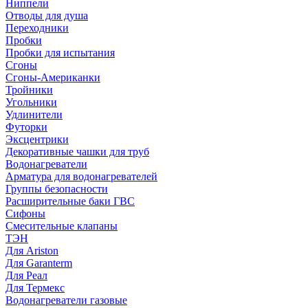
Ниппели
Отводы для душа
Переходники
Пробки
Пробки для испытания
Сгоны
Сгоны-Американки
Тройники
Угольники
Удлинители
Футорки
Эксцентрики
Декоративные чашки для труб
Водонагреватели
Арматура для водонагревателей
Группы безопасности
Расширительные баки ГВС
Сифоны
Смесительные клапаны
ТЭН
Для Ariston
Для Garanterm
Для Реал
Для Термекс
Водонагреватели газовые