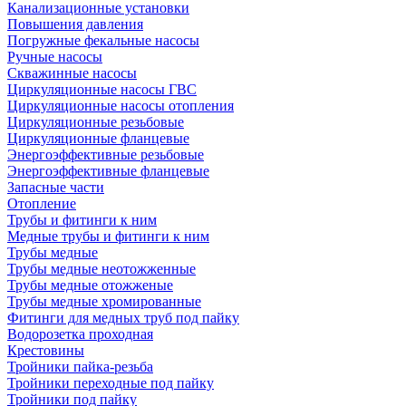
Канализационные установки
Повышения давления
Погружные фекальные насосы
Ручные насосы
Скважинные насосы
Циркуляционные насосы ГВС
Циркуляционные насосы отопления
Циркуляционные резьбовые
Циркуляционные фланцевые
Энергоэффективные резьбовые
Энергоэффективные фланцевые
Запасные части
Отопление
Трубы и фитинги к ним
Медные трубы и фитинги к ним
Трубы медные
Трубы медные неотожженные
Трубы медные отожженые
Трубы медные хромированные
Фитинги для медных труб под пайку
Водорозетка проходная
Крестовины
Тройники пайка-резьба
Тройники переходные под пайку
Тройники под пайку