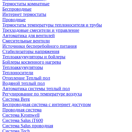
Термостаты комнатные
Беспроводные
Интернет термостаты
Проводные
Термостаты температуры теплоносителя и трубы
Трехходовые смесители и управление
Автоматика для вентилей
Смесительные вентили
Источники бесперебойного питания
Стабилизаторы напряжения
Теплоаккумуляторы и бойлеры
Бойлеры косвенного нагрева
Теплоаккумуляторы
Теплоносители
Отопление Теплый пол
Водяной теплый пол
Автоматика системы теплый пол
Регулирование по температуре воздуха
Система Berg
Беспроводная система с интернет доступом
Проводная система
Система Kromwell
Система Salus iT600
Система Salus проводная
Система Tech