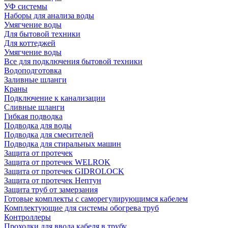
УФ системы
Наборы для анализа воды
Умягчение воды
Для бытовой техники
Для коттеджей
Умягчение воды
Все для подключения бытовой техники
Водоподготовка
Заливные шланги
Краны
Подключение к канализации
Сливные шланги
Гибкая подводка
Подводка для воды
Подводка для смесителей
Подводка для стиральных машин
Защита от протечек
Защита от протечек WELROK
Защита от протечек GIDROLOCK
Защита от протечек Нептун
Защита труб от замерзания
Готовые комплекты с саморегулирующимся кабелем
Комплектующие для системы обогрева труб
Контроллеры
Проходки для ввода кабеля в трубу