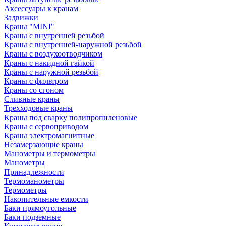
Аксессуары к кранам
Задвижки
Краны "MINI"
Краны с внутренней резьбой
Краны с внутренней-наружной резьбой
Краны с воздухоотводчиком
Краны с накидной гайкой
Краны с наружной резьбой
Краны с фильтром
Краны со сгоном
Сливные краны
Трехходовые краны
Краны под сварку полипропиленовые
Краны с сервоприводом
Краны электромагнитные
Незамерзающие краны
Манометры и термометры
Манометры
Принадлежности
Термоманометры
Термометры
Накопительные емкости
Баки прямоугольные
Баки подземные