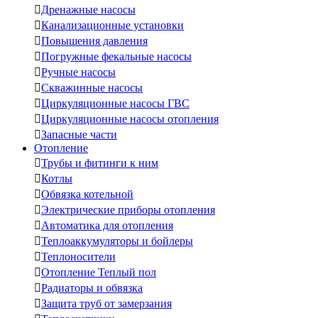

Дренажные насосы

Канализационные установки

Повышения давления

Погружные фекальные насосы

Ручные насосы

Скважинные насосы

Циркуляционные насосы ГВС

Циркуляционные насосы отопления

Запасные части
Отопление

Трубы и фитинги к ним

Котлы

Обвязка котельной

Электрические приборы отопления

Автоматика для отопления

Теплоаккумуляторы и бойлеры

Теплоносители

Отопление Теплый пол

Радиаторы и обвязка

Защита труб от замерзания