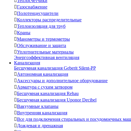

Теплосчетчики

Газоснабжение

Полотенцесушители

Коллекторы распределительные

Теплоизоляция для труб

Краны

Манометры и термометры

Обслуживание и защита

Уплотнительные материалы
Энергоэффективная вентиляция
Канализация
Бесшумная канализация Geberit Silent-PP

Автономная канализация

Аксессуары и дополнительное оборудование

Арматура с сухим затвором

Бесшумная канализация Rehau

Бесшумная канализация Uponor Decibel

Вакуумные клапаны

Внутренняя канализация

Все для подключения стиральных и посудомоечных ма

Дождевая и дренажная