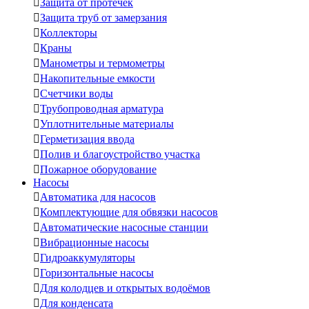

Защита от протечек

Защита труб от замерзания

Коллекторы

Краны

Манометры и термометры

Накопительные емкости

Счетчики воды

Трубопроводная арматура

Уплотнительные материалы

Герметизация ввода

Полив и благоустройство участка

Пожарное оборудование
Насосы

Автоматика для насосов

Комплектующие для обвязки насосов

Автоматические насосные станции

Вибрационные насосы

Гидроаккумуляторы

Горизонтальные насосы

Для колодцев и открытых водоёмов

Для конденсата