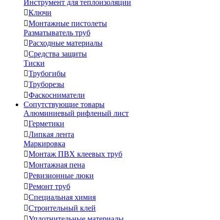
Инструмент для теплоизоляции

Ключи

Монтажные пистолеты
Разматыватель труб

Расходные материалы

Средства защиты
Тиски

Трубогибы

Труборезы

Фаскосниматели
Сопутствующие товары
Алюминиевый рифленый лист

Герметики

Липкая лента
Маркировка

Монтаж ПВХ клеевых труб

Монтажная пена

Ревизионные люки

Ремонт труб

Специальная химия

Строительный клей

Уплотнительные материалы