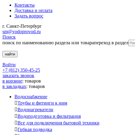
Контакты
Доставка и оплата
Задать вопрос
г. Санкт-Петербург
sm@vodoprovod.ru
Поиск
поиск по наименованию раздела или товара
переход в раздел
Войти
+7 (812) 350-45-25
заказать звонок
в корзине
:
товаров
в закладках
:
товаров
Водоснабжение

Трубы и фитинги к ним

Водонагреватели

Водоподготовка и фильтрация

Все для подключения бытовой техники

Гибкая подводка