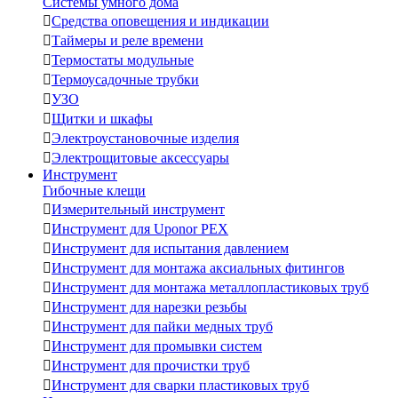
Системы умного дома

Средства оповещения и индикации

Таймеры и реле времени

Термостаты модульные

Термоусадочные трубки

УЗО

Щитки и шкафы

Электроустановочные изделия

Электрощитовые аксессуары
Инструмент
Гибочные клещи

Измерительный инструмент

Инструмент для Uponor PEX

Инструмент для испытания давлением

Инструмент для монтажа аксиальных фитингов

Инструмент для монтажа металлопластиковых труб

Инструмент для нарезки резьбы

Инструмент для пайки медных труб

Инструмент для промывки систем

Инструмент для прочистки труб

Инструмент для сварки пластиковых труб