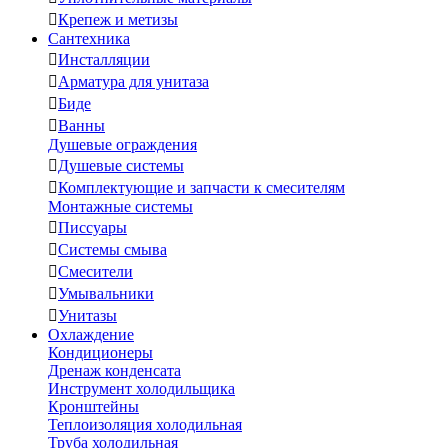

Крепеж и метизы
Сантехника

Инсталляции

Арматура для унитаза

Биде

Ванны
Душевые ограждения

Душевые системы

Комплектующие и запчасти к смесителям
Монтажные системы

Писсуары

Системы смыва

Смесители

Умывальники

Унитазы
Охлаждение
Кондиционеры
Дренаж конденсата
Инструмент холодильщика
Кронштейны
Теплоизоляция холодильная
Труба холодильная