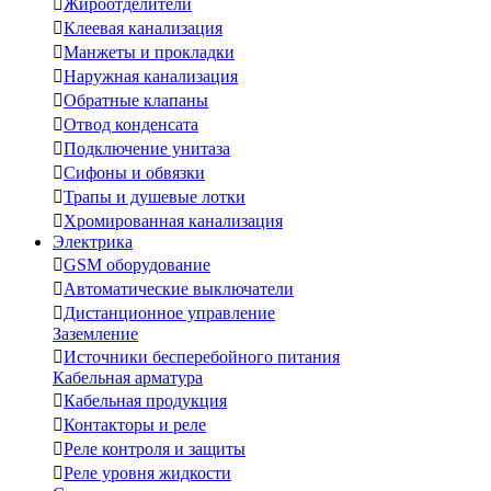

Жироотделители

Клеевая канализация

Манжеты и прокладки

Наружная канализация

Обратные клапаны

Отвод конденсата

Подключение унитаза

Сифоны и обвязки

Трапы и душевые лотки

Хромированная канализация
Электрика

GSM оборудование

Автоматические выключатели

Дистанционное управление
Заземление

Источники бесперебойного питания
Кабельная арматура

Кабельная продукция

Контакторы и реле

Реле контроля и защиты

Реле уровня жидкости