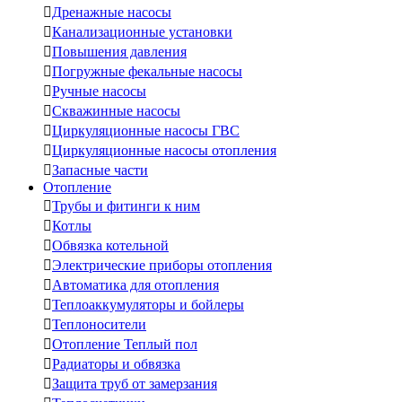

Дренажные насосы

Канализационные установки

Повышения давления

Погружные фекальные насосы

Ручные насосы

Скважинные насосы

Циркуляционные насосы ГВС

Циркуляционные насосы отопления

Запасные части
Отопление

Трубы и фитинги к ним

Котлы

Обвязка котельной

Электрические приборы отопления

Автоматика для отопления

Теплоаккумуляторы и бойлеры

Теплоносители

Отопление Теплый пол

Радиаторы и обвязка

Защита труб от замерзания