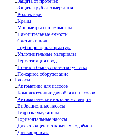

Защита от протечек

Защита труб от замерзания

Коллекторы

Краны

Манометры и термометры

Накопительные емкости

Счетчики воды

Трубопроводная арматура

Уплотнительные материалы

Герметизация ввода

Полив и благоустройство участка

Пожарное оборудование
Насосы

Автоматика для насосов

Комплектующие для обвязки насосов

Автоматические насосные станции

Вибрационные насосы

Гидроаккумуляторы

Горизонтальные насосы

Для колодцев и открытых водоёмов

Для конденсата