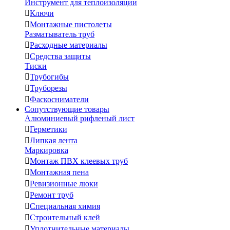
Инструмент для теплоизоляции

Ключи

Монтажные пистолеты
Разматыватель труб

Расходные материалы

Средства защиты
Тиски

Трубогибы

Труборезы

Фаскосниматели
Сопутствующие товары
Алюминиевый рифленый лист

Герметики

Липкая лента
Маркировка

Монтаж ПВХ клеевых труб

Монтажная пена

Ревизионные люки

Ремонт труб

Специальная химия

Строительный клей

Уплотнительные материалы