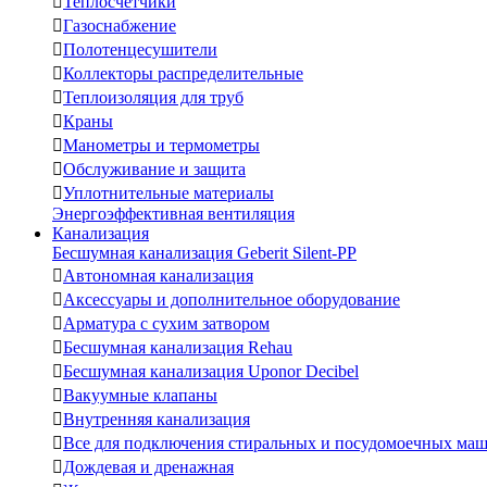

Теплосчетчики

Газоснабжение

Полотенцесушители

Коллекторы распределительные

Теплоизоляция для труб

Краны

Манометры и термометры

Обслуживание и защита

Уплотнительные материалы
Энергоэффективная вентиляция
Канализация
Бесшумная канализация Geberit Silent-PP

Автономная канализация

Аксессуары и дополнительное оборудование

Арматура с сухим затвором

Бесшумная канализация Rehau

Бесшумная канализация Uponor Decibel

Вакуумные клапаны

Внутренняя канализация

Все для подключения стиральных и посудомоечных ма

Дождевая и дренажная