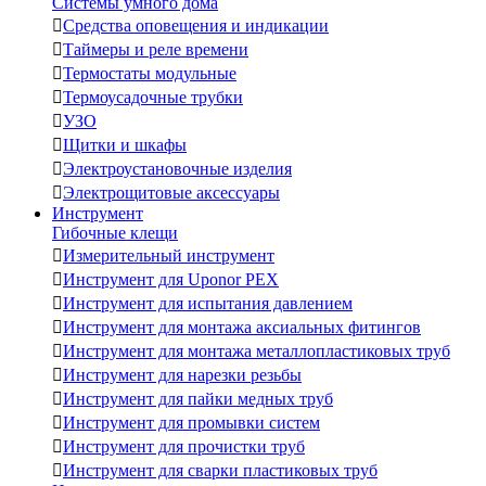
Системы умного дома

Средства оповещения и индикации

Таймеры и реле времени

Термостаты модульные

Термоусадочные трубки

УЗО

Щитки и шкафы

Электроустановочные изделия

Электрощитовые аксессуары
Инструмент
Гибочные клещи

Измерительный инструмент

Инструмент для Uponor PEX

Инструмент для испытания давлением

Инструмент для монтажа аксиальных фитингов

Инструмент для монтажа металлопластиковых труб

Инструмент для нарезки резьбы

Инструмент для пайки медных труб

Инструмент для промывки систем

Инструмент для прочистки труб

Инструмент для сварки пластиковых труб