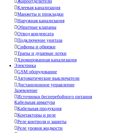

Жироотделители

Клеевая канализация

Манжеты и прокладки

Наружная канализация

Обратные клапаны

Отвод конденсата

Подключение унитаза

Сифоны и обвязки

Трапы и душевые лотки

Хромированная канализация
Электрика

GSM оборудование

Автоматические выключатели

Дистанционное управление
Заземление

Источники бесперебойного питания
Кабельная арматура

Кабельная продукция

Контакторы и реле

Реле контроля и защиты

Реле уровня жидкости