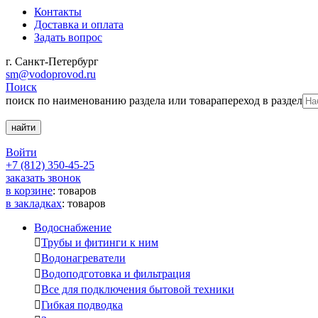
Контакты
Доставка и оплата
Задать вопрос
г. Санкт-Петербург
sm@vodoprovod.ru
Поиск
поиск по наименованию раздела или товара
переход в раздел
Войти
+7 (812) 350-45-25
заказать звонок
в корзине
:
товаров
в закладках
:
товаров
Водоснабжение

Трубы и фитинги к ним

Водонагреватели

Водоподготовка и фильтрация

Все для подключения бытовой техники

Гибкая подводка