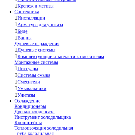

Крепеж и метизы
Сантехника

Инсталляции

Арматура для унитаза

Биде

Ванны
Душевые ограждения

Душевые системы

Комплектующие и запчасти к смесителям
Монтажные системы

Писсуары

Системы смыва

Смесители

Умывальники

Унитазы
Охлаждение
Кондиционеры
Дренаж конденсата
Инструмент холодильщика
Кронштейны
Теплоизоляция холодильная
Труба холодильная