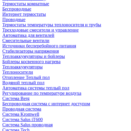
Термостаты комнатные
Беспроводные
Интернет термостаты
Проводные
Термостаты температуры теплоносителя и трубы
Трехходовые смесители и управление
Автоматика для вентилей
Смесительные вентили
Источники бесперебойного питания
Стабилизаторы напряжения
Теплоаккумуляторы и бойлеры
Бойлеры косвенного нагрева
Теплоаккумуляторы
Теплоносители
Отопление Теплый пол
Водяной теплый пол
Автоматика системы теплый пол
Регулирование по температуре воздуха
Система Berg
Беспроводная система с интернет доступом
Проводная система
Система Kromwell
Система Salus iT600
Система Salus проводная
Система Tech