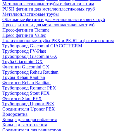
Металлопластиковые трубы и фитинги к ним
PUSH фитинги для металлопластиковых труб
Металлопластиковые трубы
Обжимные фитинги для металлопластиковых труб
Пресс фитинги для металлопластиковых труб
Пресс-фитинги Tiemme
Пресс-фитинги Valtec
Полиэтиленовые трубы PEX и PE-RT и фитинги к ним
Трубопровод Giacomini GIACOTHERM
Трубопровод FV-Plast
Трубопровод Giacomini GX
Труба Giacomini GX
Фитинги Giacomini GX
Трубопровод Rehau Rautitan
Трубы Rehau Rautitan
Фитинги Rehau Rautitan
Трубопровод Rommer PEX
Трубопровод Stout PEX
Фитинги Stout PEX
Трубопровод Uponor PEX
Соединители Uponor PEX
Водорозетка
Кольца для водоснабжения
Кольца для отопления
Соединители для радиаторов