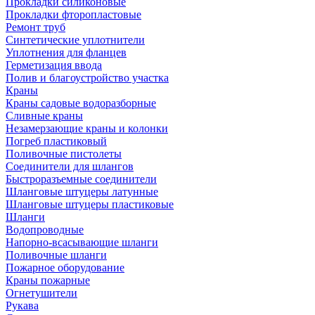
Прокладки силиконовые
Прокладки фторопластовые
Ремонт труб
Синтетические уплотнители
Уплотнения для фланцев
Герметизация ввода
Полив и благоустройство участка
Краны
Краны садовые водоразборные
Сливные краны
Незамерзающие краны и колонки
Погреб пластиковый
Поливочные пистолеты
Соединители для шлангов
Быстроразъемные соединители
Шланговые штуцеры латунные
Шланговые штуцеры пластиковые
Шланги
Водопроводные
Напорно-всасывающие шланги
Поливочные шланги
Пожарное оборудование
Краны пожарные
Огнетушители
Рукава