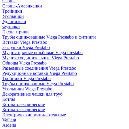
Сгоны
Сгоны-Американки
Тройники
Угольники
Удлинители
Футорки
Эксцентрики
Трубы оцинкованные Viega Prestabo и фитинги
Вставки Viega Prestabo
Заглушки Viega Prestabo
Муфты прямые резьбовые Viega Prestabo
Муфты соединительные Viega Prestabo
Обводы Viega Prestabo
Разъемные соединения Viega Prestabo
Редукционные вставки Viega Prestabo
Тройники Viega Prestabo
Трубы оцинкованные Viega Prestabo
Угольники Viega Prestabo
Декоративные чашки для труб
Котлы
Котлы электрические
Котлы электрические
Электрические мини-котельные
Vaillant
Arderia