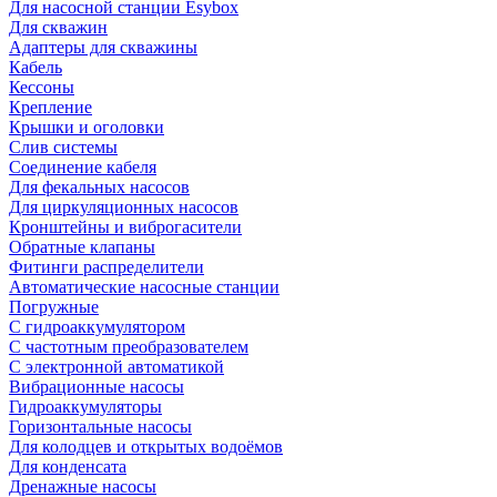
Для насосной станции Esybox
Для скважин
Адаптеры для скважины
Кабель
Кессоны
Крепление
Крышки и оголовки
Слив системы
Соединение кабеля
Для фекальных насосов
Для циркуляционных насосов
Кронштейны и виброгасители
Обратные клапаны
Фитинги распределители
Автоматические насосные станции
Погружные
С гидроаккумулятором
С частотным преобразователем
С электронной автоматикой
Вибрационные насосы
Гидроаккумуляторы
Горизонтальные насосы
Для колодцев и открытых водоёмов
Для конденсата
Дренажные насосы