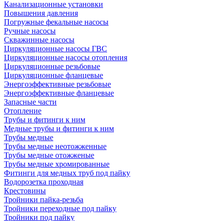
Канализационные установки
Повышения давления
Погружные фекальные насосы
Ручные насосы
Скважинные насосы
Циркуляционные насосы ГВС
Циркуляционные насосы отопления
Циркуляционные резьбовые
Циркуляционные фланцевые
Энергоэффективные резьбовые
Энергоэффективные фланцевые
Запасные части
Отопление
Трубы и фитинги к ним
Медные трубы и фитинги к ним
Трубы медные
Трубы медные неотожженные
Трубы медные отожженые
Трубы медные хромированные
Фитинги для медных труб под пайку
Водорозетка проходная
Крестовины
Тройники пайка-резьба
Тройники переходные под пайку
Тройники под пайку