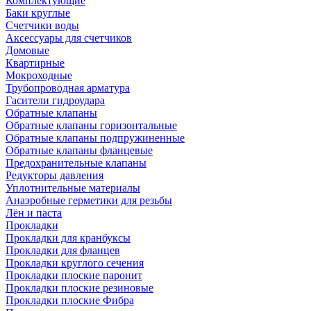
Комплектующие
Баки круглые
Счетчики воды
Аксессуары для счетчиков
Домовые
Квартирные
Мокроходные
Трубопроводная арматура
Гасители гидроудара
Обратные клапаны
Обратные клапаны горизонтальные
Обратные клапаны подпружиненные
Обратные клапаны фланцевые
Предохранительные клапаны
Редукторы давления
Уплотнительные материалы
Анаэробные герметики для резьбы
Лён и паста
Прокладки
Прокладки для кранбуксы
Прокладки для фланцев
Прокладки круглого сечения
Прокладки плоские паронит
Прокладки плоские резиновые
Прокладки плоские Фибра