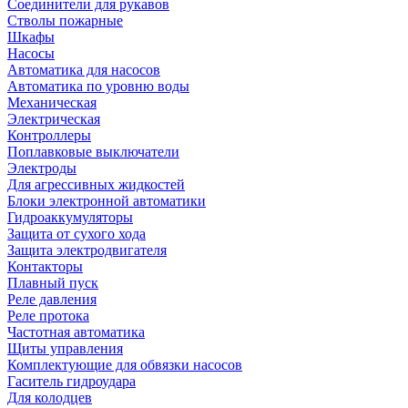
Соединители для рукавов
Стволы пожарные
Шкафы
Насосы
Автоматика для насосов
Автоматика по уровню воды
Механическая
Электрическая
Контроллеры
Поплавковые выключатели
Электроды
Для агрессивных жидкостей
Блоки электронной автоматики
Гидроаккумуляторы
Защита от сухого хода
Защита электродвигателя
Контакторы
Плавный пуск
Реле давления
Реле протока
Частотная автоматика
Щиты управления
Комплектующие для обвязки насосов
Гаситель гидроудара
Для колодцев