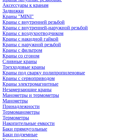
Аксессуары к кранам
Задвижки
Краны "MINI"
Краны с внутренней резьбой
Краны с внутренней-наружной резьбой
Краны с воздухоотводчиком
Краны с накидной гайкой
Краны с наружной резьбой
Краны с фильтром
Краны со сгоном
Сливные краны
Трехходовые краны
Краны под сварку полипропиленовые
Краны с сервоприводом
Краны электромагнитные
Незамерзающие краны
Манометры и термометры
Манометры
Принадлежности
Термоманометры
Термометры
Накопительные емкости
Баки прямоугольные
Баки подземные