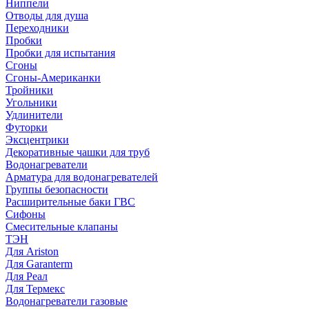
Ниппели
Отводы для душа
Переходники
Пробки
Пробки для испытания
Сгоны
Сгоны-Американки
Тройники
Угольники
Удлинители
Футорки
Эксцентрики
Декоративные чашки для труб
Водонагреватели
Арматура для водонагревателей
Группы безопасности
Расширительные баки ГВС
Сифоны
Смесительные клапаны
ТЭН
Для Ariston
Для Garanterm
Для Реал
Для Термекс
Водонагреватели газовые