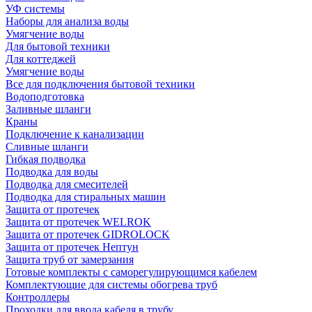
УФ системы
Наборы для анализа воды
Умягчение воды
Для бытовой техники
Для коттеджей
Умягчение воды
Все для подключения бытовой техники
Водоподготовка
Заливные шланги
Краны
Подключение к канализации
Сливные шланги
Гибкая подводка
Подводка для воды
Подводка для смесителей
Подводка для стиральных машин
Защита от протечек
Защита от протечек WELROK
Защита от протечек GIDROLOCK
Защита от протечек Нептун
Защита труб от замерзания
Готовые комплекты с саморегулирующимся кабелем
Комплектующие для системы обогрева труб
Контроллеры
Проходки для ввода кабеля в трубу