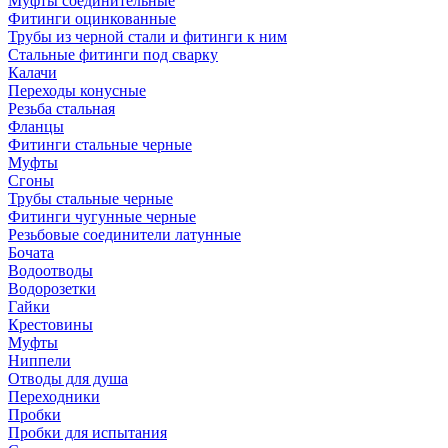
Муфты соединительные
Фитинги оцинкованные
Трубы из черной стали и фитинги к ним
Стальные фитинги под сварку
Калачи
Переходы конусные
Резьба стальная
Фланцы
Фитинги стальные черные
Муфты
Сгоны
Трубы стальные черные
Фитинги чугунные черные
Резьбовые соединители латунные
Бочата
Водоотводы
Водорозетки
Гайки
Крестовины
Муфты
Ниппели
Отводы для душа
Переходники
Пробки
Пробки для испытания