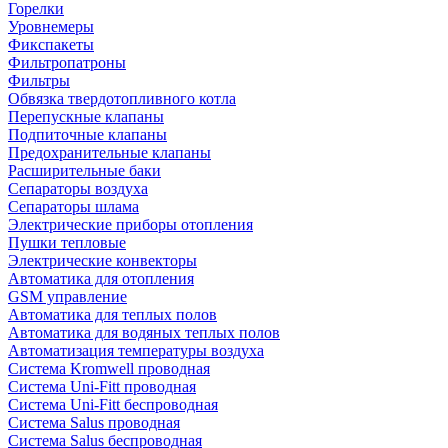
Горелки
Уровнемеры
Фикспакеты
Фильтропатроны
Фильтры
Обвязка твердотопливного котла
Перепускные клапаны
Подпиточные клапаны
Предохранительные клапаны
Расширительные баки
Сепараторы воздуха
Сепараторы шлама
Электрические приборы отопления
Пушки тепловые
Электрические конвекторы
Автоматика для отопления
GSM управление
Автоматика для теплых полов
Автоматика для водяных теплых полов
Автоматизация температуры воздуха
Система Kromwell проводная
Система Uni-Fitt проводная
Система Uni-Fitt беспроводная
Система Salus проводная
Система Salus беспроводная