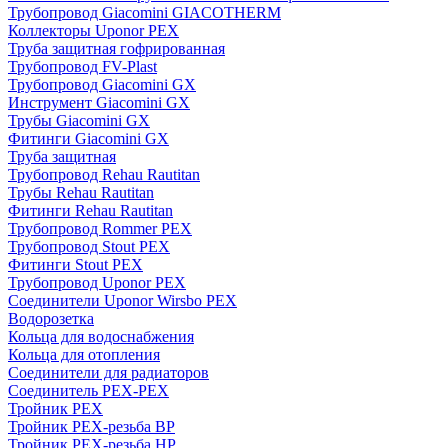
Трубопровод Giacomini GIACOTHERM
Коллекторы Uponor PEX
Труба защитная гофрированная
Трубопровод FV-Plast
Трубопровод Giacomini GX
Инструмент Giacomini GX
Трубы Giacomini GX
Фитинги Giacomini GX
Труба защитная
Трубопровод Rehau Rautitan
Трубы Rehau Rautitan
Фитинги Rehau Rautitan
Трубопровод Rommer PEX
Трубопровод Stout PEX
Фитинги Stout PEX
Трубопровод Uponor PEX
Соединители Uponor Wirsbo PEX
Водорозетка
Кольца для водоснабжения
Кольца для отопления
Соединители для радиаторов
Соединитель PEX-PEX
Тройник PEX
Тройник PEX-резьба ВР
Тройник PEX-резьба НР