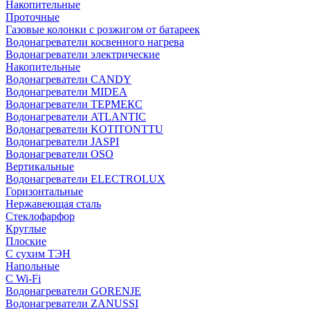
Накопительные
Проточные
Газовые колонки с розжигом от батареек
Водонагреватели косвенного нагрева
Водонагреватели электрические
Накопительные
Водонагреватели CANDY
Водонагреватели MIDEA
Водонагреватели ТЕРМЕКС
Водонагреватели ATLANTIC
Водонагреватели KOTITONTTU
Водонагреватели JASPI
Водонагреватели OSO
Вертикальные
Водонагреватели ELECTROLUX
Горизонтальные
Нержавеющая сталь
Стеклофарфор
Круглые
Плоские
С сухим ТЭН
Напольные
С Wi-Fi
Водонагреватели GORENJE
Водонагреватели ZANUSSI