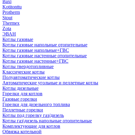
Baxi
Kotitonttu
Protherm
Stout
Thermex
Zota
ЭВАН
Котлы газовые
Котлы газовые напольные отопительные
Котлы газовые напольные+ГВС
Котлы газовые настенные отопительные
Котлы газовые настенные+ГВС
Котлы твердотопливные
Классические котлы
Полуавтоматические котлы
Автоматические угольные и пеллетные котлы
Котлы дизельные
Горелки для котлов
Газовые горелки
Горелки для дизельного топлива
Пеллетные горелки
Котлы под горелку газ/дизель
Котлы газ\дизель напольные отопительные
Комплектующие для котлов
Обвязка котельной