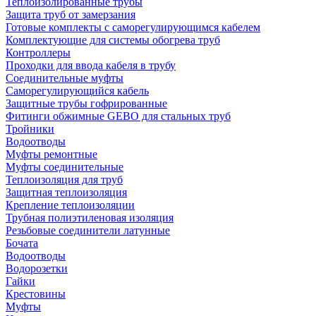
Теплоизолированные трубы
Защита труб от замерзания
Готовые комплекты с саморегулирующимся кабелем
Комплектующие для системы обогрева труб
Контроллеры
Проходки для ввода кабеля в трубу
Соединительные муфты
Саморегулирующийся кабель
Защитные трубы гофрированные
Фитинги обжимные GEBO для стальных труб
Тройники
Водоотводы
Муфты ремонтные
Муфты соединительные
Теплоизоляция для труб
Защитная теплоизоляция
Крепление теплоизоляции
Трубная полиэтиленовая изоляция
Резьбовые соединители латунные
Бочата
Водоотводы
Водорозетки
Гайки
Крестовины
Муфты