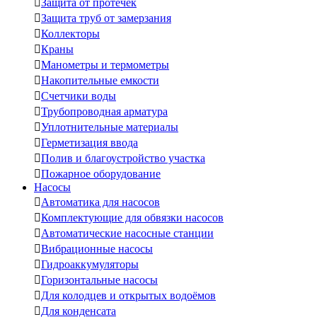

Защита от протечек

Защита труб от замерзания

Коллекторы

Краны

Манометры и термометры

Накопительные емкости

Счетчики воды

Трубопроводная арматура

Уплотнительные материалы

Герметизация ввода

Полив и благоустройство участка

Пожарное оборудование
Насосы

Автоматика для насосов

Комплектующие для обвязки насосов

Автоматические насосные станции

Вибрационные насосы

Гидроаккумуляторы

Горизонтальные насосы

Для колодцев и открытых водоёмов

Для конденсата