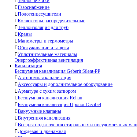

Теплосчетчики

Газоснабжение

Полотенцесушители

Коллекторы распределительные

Теплоизоляция для труб

Краны

Манометры и термометры

Обслуживание и защита

Уплотнительные материалы
Энергоэффективная вентиляция
Канализация
Бесшумная канализация Geberit Silent-PP

Автономная канализация

Аксессуары и дополнительное оборудование

Арматура с сухим затвором

Бесшумная канализация Rehau

Бесшумная канализация Uponor Decibel

Вакуумные клапаны

Внутренняя канализация

Все для подключения стиральных и посудомоечных ма

Дождевая и дренажная