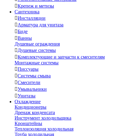

Крепеж и метизы
Сантехника

Инсталляции

Арматура для унитаза

Биде

Ванны
Душевые ограждения

Душевые системы

Комплектующие и запчасти к смесителям
Монтажные системы

Писсуары

Системы смыва

Смесители

Умывальники

Унитазы
Охлаждение
Кондиционеры
Дренаж конденсата
Инструмент холодильщика
Кронштейны
Теплоизоляция холодильная
Труба холодильная