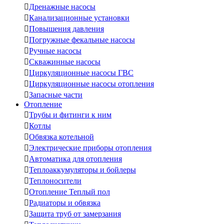

Дренажные насосы

Канализационные установки

Повышения давления

Погружные фекальные насосы

Ручные насосы

Скважинные насосы

Циркуляционные насосы ГВС

Циркуляционные насосы отопления

Запасные части
Отопление

Трубы и фитинги к ним

Котлы

Обвязка котельной

Электрические приборы отопления

Автоматика для отопления

Теплоаккумуляторы и бойлеры

Теплоносители

Отопление Теплый пол

Радиаторы и обвязка

Защита труб от замерзания