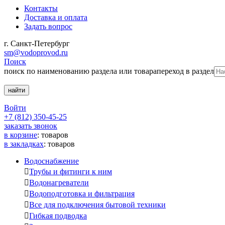
Контакты
Доставка и оплата
Задать вопрос
г. Санкт-Петербург
sm@vodoprovod.ru
Поиск
поиск по наименованию раздела или товара
переход в раздел
Войти
+7 (812) 350-45-25
заказать звонок
в корзине
:
товаров
в закладках
:
товаров
Водоснабжение

Трубы и фитинги к ним

Водонагреватели

Водоподготовка и фильтрация

Все для подключения бытовой техники

Гибкая подводка