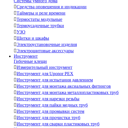
Системы умного дома

Средства оповещения и индикации

Таймеры и реле времени

Термостаты модульные

Термоусадочные трубки

УЗО

Щитки и шкафы

Электроустановочные изделия

Электрощитовые аксессуары
Инструмент
Гибочные клещи

Измерительный инструмент

Инструмент для Uponor PEX

Инструмент для испытания давлением

Инструмент для монтажа аксиальных фитингов

Инструмент для монтажа металлопластиковых труб

Инструмент для нарезки резьбы

Инструмент для пайки медных труб

Инструмент для промывки систем

Инструмент для прочистки труб

Инструмент для сварки пластиковых труб