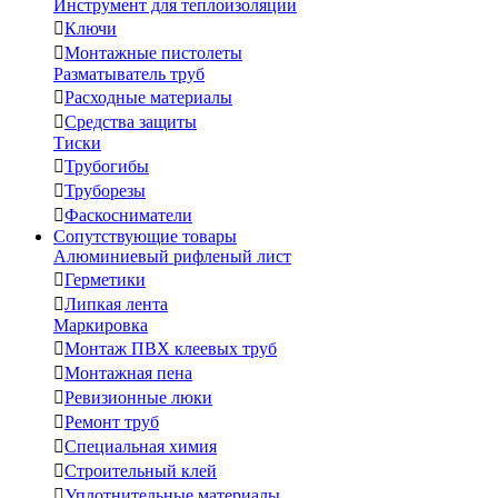
Инструмент для теплоизоляции

Ключи

Монтажные пистолеты
Разматыватель труб

Расходные материалы

Средства защиты
Тиски

Трубогибы

Труборезы

Фаскосниматели
Сопутствующие товары
Алюминиевый рифленый лист

Герметики

Липкая лента
Маркировка

Монтаж ПВХ клеевых труб

Монтажная пена

Ревизионные люки

Ремонт труб

Специальная химия

Строительный клей

Уплотнительные материалы