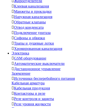

Жироотделители

Клеевая канализация

Манжеты и прокладки

Наружная канализация

Обратные клапаны

Отвод конденсата

Подключение унитаза

Сифоны и обвязки

Трапы и душевые лотки

Хромированная канализация
Электрика

GSM оборудование

Автоматические выключатели

Дистанционное управление
Заземление

Источники бесперебойного питания
Кабельная арматура

Кабельная продукция

Контакторы и реле

Реле контроля и защиты

Реле уровня жидкости